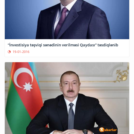
“İnvestisiya təşviqi sənədinin verilməsi Qaydası” təsdiqlənib
19-01-2016