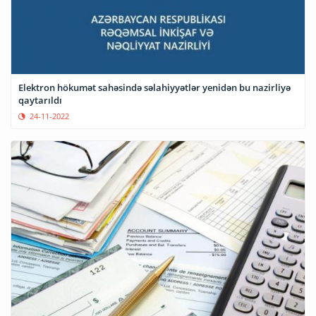
Elektron hökumət sahəsində səlahiyyətlər yenidən bu nazirliyə
qaytarıldı
24-11-2022