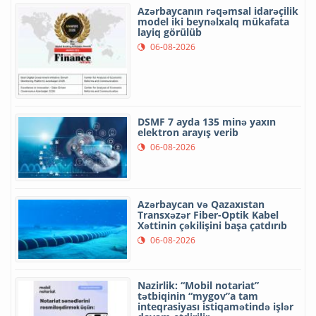
Azərbaycanın rəqəmsal idarəçilik
model iki beynəlxalq mükafata
layiq görülüb
06-08-2026
DSMF 7 ayda 135 minə yaxın
elektron arayış verib
06-08-2026
Azərbaycan və Qazaxıstan
Transxəzər Fiber-Optik Kabel
Xəttinin çəkilişini başa çatdırıb
06-08-2026
Nazirlik: “Mobil notariat”
tətbiqinin “mygov”a tam
inteqrasiyası istiqamətində işlər