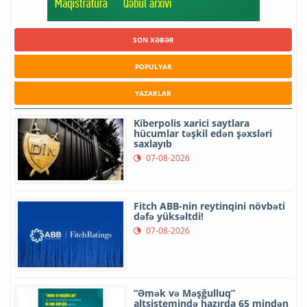
SON XƏBƏR
POPULYAR
YAZARLAR
Kiberpolis xarici saytlara
hücumlar təşkil edən şəxsləri
saxlayıb
07-08-2026
Fitch ABB-nin reytinqini növbəti
dəfə yüksəltdi!
07-08-2026
“Əmək və Məşğulluq”
altsistemində hazırda 65 mindən