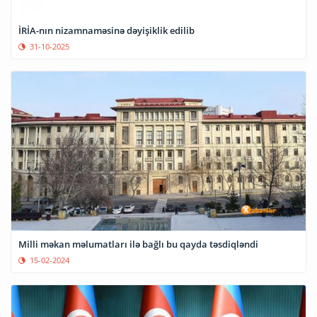
İRİA-nın nizamnaməsinə dəyişiklik edilib
31-10-2025
Milli məkan məlumatları ilə bağlı bu qayda təsdiqləndi
15-02-2024