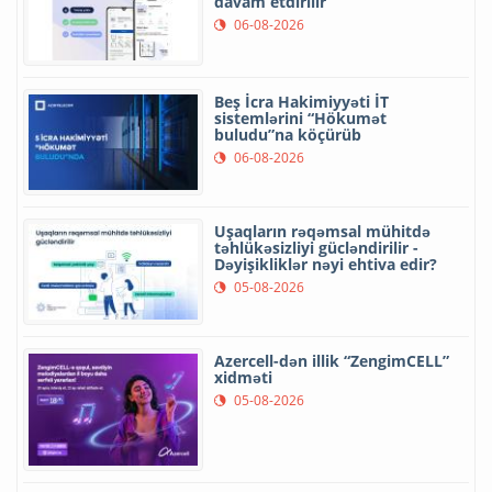
davam etdirilir
06-08-2026
Beş İcra Hakimiyyəti İT
sistemlərini “Hökumət
buludu”na köçürüb
06-08-2026
Uşaqların rəqəmsal mühitdə
təhlükəsizliyi gücləndirilir -
Dəyişikliklər nəyi ehtiva edir?
05-08-2026
Azercell-dən illik “ZengimCELL”
xidməti
05-08-2026