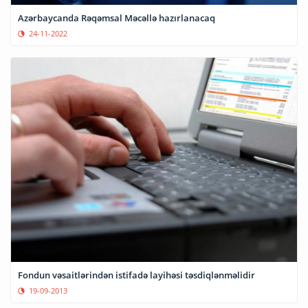
Azərbaycanda Rəqəmsal Məcəllə hazırlanacaq
24-11-2022
Fondun vəsaitlərindən istifadə layihəsi təsdiqlənməlidir
19-09-2013