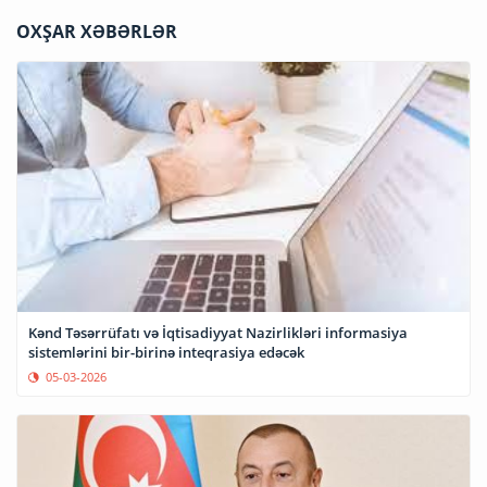
OXŞAR XƏBƏRLƏR
Kənd Təsərrüfatı və İqtisadiyyat Nazirlikləri informasiya
sistemlərini bir-birinə inteqrasiya edəcək
05-03-2026