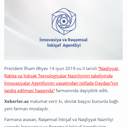
Prezident İlham Əliyev 14 iyun 2019-cu il tarixli
“Nəqliyyat,
Rabitə və Yüksək Texnologiyalar Nazirliyinin tabeliyində
İnnovasiyalar Agentliyinin vəsaitindən istifadə Qaydası”nın
təsdiq edilməsi haqqında”
fərmanında dəyişiklik edib.
Xeberler.az
məlumat verir ki, dövlət başçısı bununla bağlı
yeni fərman imzalayıb.
Fərmana əsasən, Rəqəmsal İnkişaf və Nəqliyyat Nazirliyi
yanında İnnovasiya və Rəqəmsal İnkişaf Agentliyinin