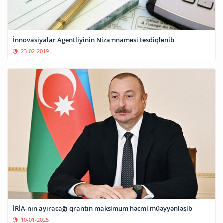
İnnovasiyalar Agentliyinin Nizamnaməsi təsdiqlənib
23-02-2019
İRİA-nın ayıracağı qrantın maksimum həcmi müəyyənləşib
10-01-2025