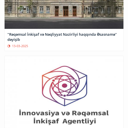
"Rəqəmsal İnkişaf və Nəqliyyat Nazirliyi haqqında Əsasnamə"
dəyişib
13-03-2025