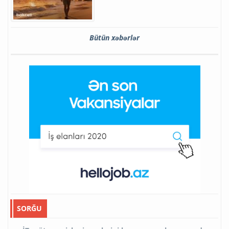
Bütün xəbərlər
SORĞU