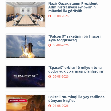
Nazir Qazaxıstanın Prezident
Administrasiyası rəhbərinin
müavini ilə görüşüb
05-08-2026
"Falcon 9" raketinin bir hissəsi
Ayla toqquşacaq
05-08-2026
“SpaceX” orbitə 10 milyon tona
qədər yük çıxarmağı planlaşdırır
05-08-2026
Bakcell rouminqi ilə yay tətilində
dünyanı kəşf et
04-08-2026