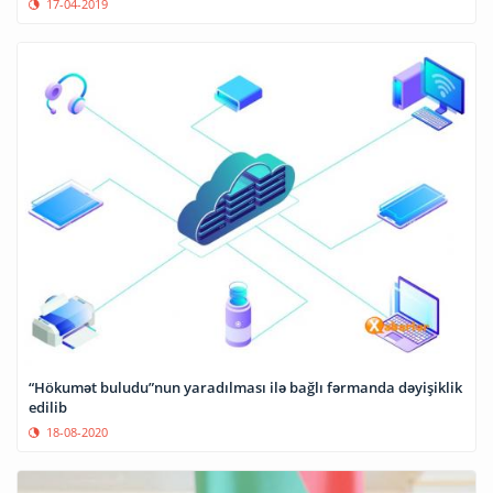
17-04-2019
“Hökumət buludu”nun yaradılması ilə bağlı fərmanda dəyişiklik
edilib
18-08-2020