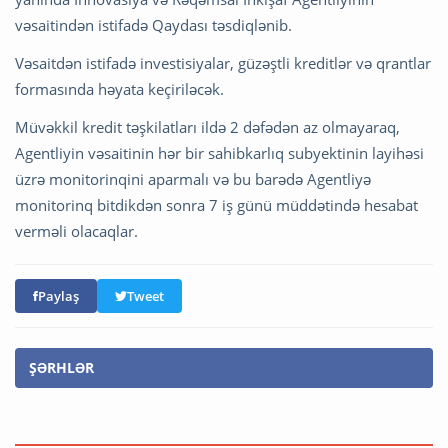
vəsaitindən istifadə Qaydası təsdiqlənib.
Vəsaitdən istifadə investisiyalar, güzəştli kreditlər və qrantlar
formasında həyata keçiriləcək.
Müvəkkil kredit təşkilatları ildə 2 dəfədən az olmayaraq,
Agentliyin vəsaitinin hər bir sahibkarlıq subyektinin layihəsi
üzrə monitorinqini aparmalı və bu barədə Agentliyə
monitorinq bitdikdən sonra 7 iş günü müddətində hesabat
verməli olacaqlar.
Paylaş
Tweet
ŞƏRHLƏR