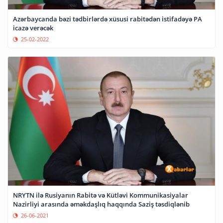
Azərbaycanda bəzi tədbirlərdə xüsusi rabitədən istifadəyə PA
icazə verəcək
25-02-2022
NRYTN ilə Rusiyanın Rabitə və Kütləvi Kommunikasiyalar
Nazirliyi arasında əməkdaşlıq haqqında Saziş təsdiqlənib
26-06-2021