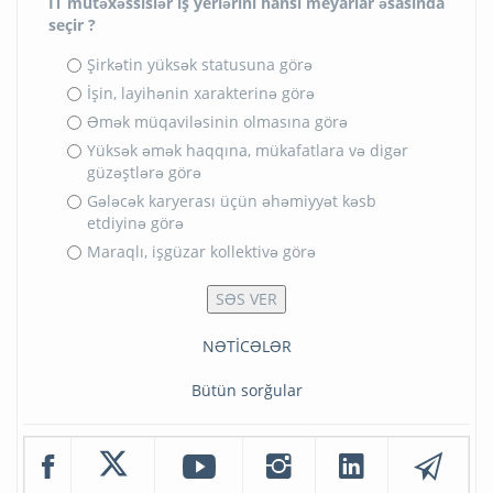
İT mütəxəssislər iş yerlərini hansı meyarlar əsasında
seçir ?
Şirkətin yüksək statusuna görə
İşin, layihənin xarakterinə görə
Əmək müqaviləsinin olmasına görə
Yüksək əmək haqqına, mükafatlara və digər
güzəştlərə görə
Gələcək karyerası üçün əhəmiyyət kəsb
etdiyinə görə
Maraqlı, işgüzar kollektivə görə
NƏTİCƏLƏR
Bütün sorğular