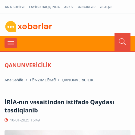
ANA SƏHİFƏ
LAYİHƏ HAQQINDA
ARXİV
XƏBƏRLƏR
ƏLAQƏ
QANUNVERİCİLİK
Ana Səhifə
TƏNZİMLƏMƏ
QANUNVERİCİLİK
İRİA-nın vəsaitindən istifadə Qaydası
təsdiqlənib
10-01-2025
15:49