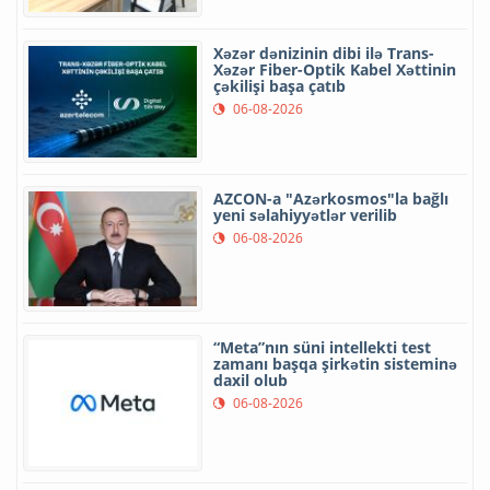
Xəzər dənizinin dibi ilə Trans-
Xəzər Fiber-Optik Kabel Xəttinin
çəkilişi başa çatıb
06-08-2026
AZCON-a "Azərkosmos"la bağlı
yeni səlahiyyətlər verilib
06-08-2026
“Meta”nın süni intellekti test
zamanı başqa şirkətin sisteminə
daxil olub
06-08-2026