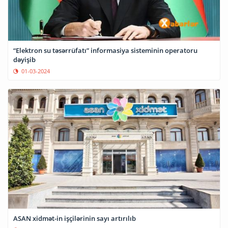
“Elektron su təsərrüfatı” informasiya sisteminin operatoru
dəyişib
01-03-2024
ASAN xidmət-in işçilərinin sayı artırılıb