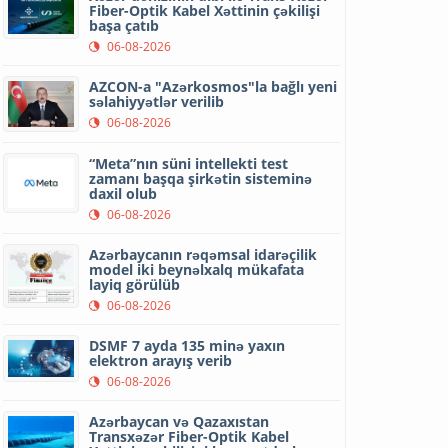
Fiber-Optik Kabel Xəttinin çəkilişi
başa çatıb
06-08-2026
AZCON-a "Azərkosmos"la bağlı yeni
səlahiyyətlər verilib
06-08-2026
“Meta”nın süni intellekti test
zamanı başqa şirkətin sisteminə
daxil olub
06-08-2026
Azərbaycanın rəqəmsal idarəçilik
model iki beynəlxalq mükafata
layiq görülüb
06-08-2026
DSMF 7 ayda 135 minə yaxın
elektron arayış verib
06-08-2026
Azərbaycan və Qazaxıstan
Transxəzər Fiber-Optik Kabel