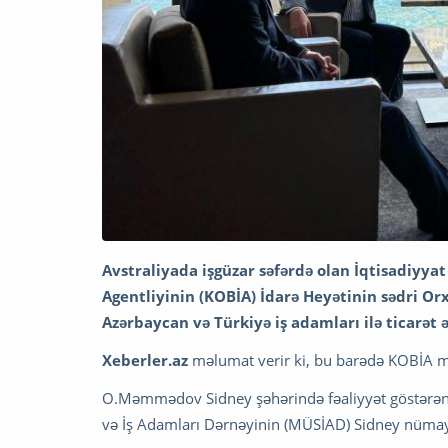
Avstraliyada işgüzar səfərdə olan İqtisadiyyat 
Agentliyinin (KOBİA) İdarə Heyətinin sədri 
Azərbaycan və Türkiyə iş adamları ilə ticarət ə
Xeberler.az
məlumat verir ki, bu barədə KOBİA m
O.Məmmədov Sidney şəhərində fəaliyyət göstərən 
və İş Adamları Dərnəyinin (MÜSİAD) Sidney nümayə