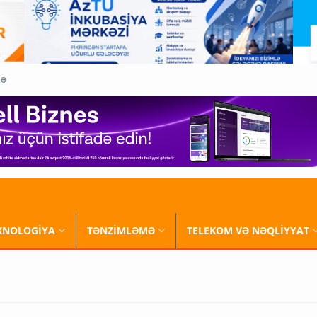
QƏ
XNOLOGİYA
TƏNZİMLƏMƏ
TELEKOM VƏ NƏQLİYYAT