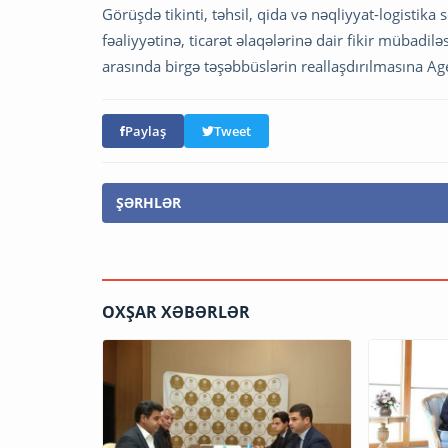
Görüşdə tikinti, təhsil, qida və nəqliyyat-logistika 
fəaliyyətinə, ticarət əlaqələrinə dair fikir mübadilə
arasında birgə təşəbbüslərin reallaşdırılmasına Ag
Paylaş
Tweet
ŞƏRHLƏR
OXŞAR XƏBƏRLƏR