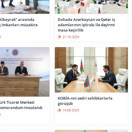
Albayrak” arasında
Dohada Azərbaycan və Qətər iş
 imkanları müzakirə
adamlarının iştirakı ilə dəyirmi
masa keçirilib
3
21-10-2024
KOBİA-nın sədri sahibkarlarla
ürk Ticarət Mərkəzi
görüşüb
Memorandum imzalanıb
14-08-2023
6