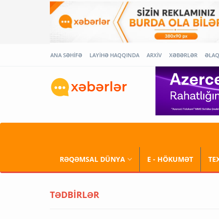
ANA SƏHİFƏ
LAYİHƏ HAQQINDA
ARXİV
XƏBƏRLƏR
ƏLA
RƏQƏMSAL DÜNYA
E - HÖKUMƏT
TE
TƏDBİRLƏR