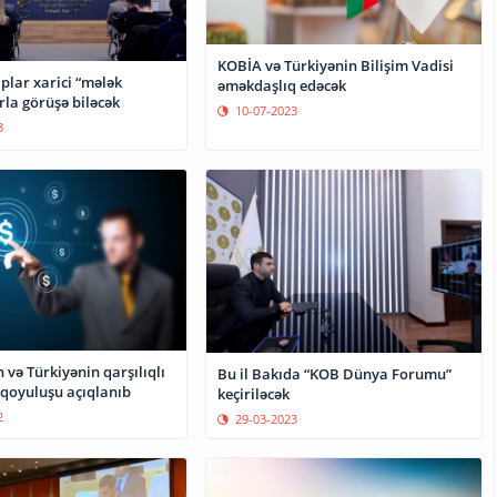
KOBİA və Türkiyənin Bilişim Vadisi
aplar xarici “mələk
əməkdaşlıq edəcək
rla görüşə biləcək
10-07-2023
3
və Türkiyənin qarşılıqlı
Bu il Bakıda “KOB Dünya Forumu”
 qoyuluşu açıqlanıb
keçiriləcək
2
29-03-2023