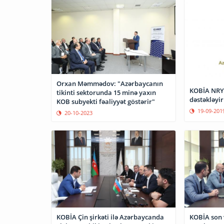
Orxan Məmmədov: "Azərbaycanın
KOBİA NRYT
tikinti sektorunda 15 minə yaxın
dəstəkləyir
KOB subyekti fəaliyyət göstərir"
19-09-201
20-10-2023
KOBİA Çin şirkəti ilə Azərbaycanda
KOBİA son v