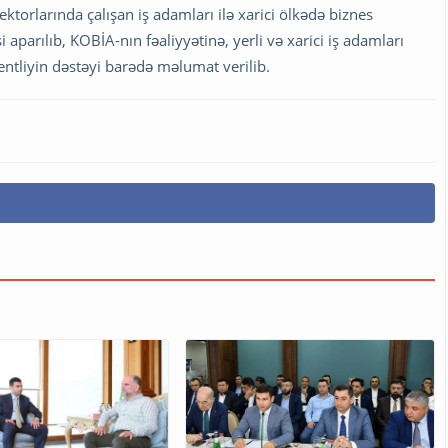
sektorlarında çalışan iş adamları ilə xarici ölkədə biznes
si aparılıb, KOBİA-nın fəaliyyətinə, yerli və xarici iş adamları
entliyin dəstəyi barədə məlumat verilib.