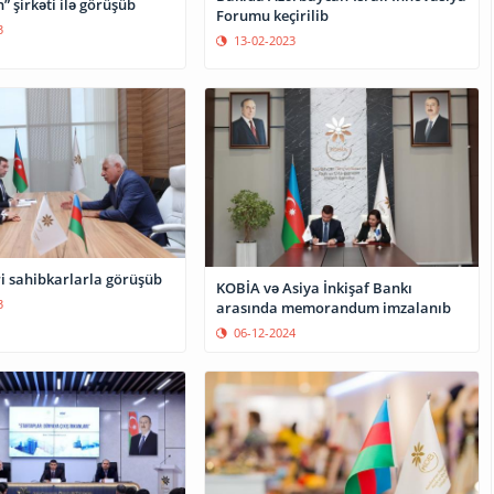
 şirkəti ilə görüşüb
Forumu keçirilib
3
13-02-2023
i sahibkarlarla görüşüb
KOBİA və Asiya İnkişaf Bankı
3
arasında memorandum imzalanıb
06-12-2024