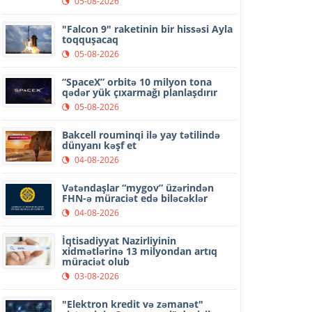
05-08-2026
"Falcon 9" raketinin bir hissəsi Ayla
toqquşacaq
05-08-2026
“SpaceX” orbitə 10 milyon tona
qədər yük çıxarmağı planlaşdırır
05-08-2026
Bakcell rouminqi ilə yay tətilində
dünyanı kəşf et
04-08-2026
Vətəndaşlar “mygov” üzərindən
FHN-ə müraciət edə biləcəklər
04-08-2026
İqtisadiyyat Nazirliyinin
xidmətlərinə 13 milyondan artıq
müraciət olub
03-08-2026
"Elektron kredit və zəmanət"