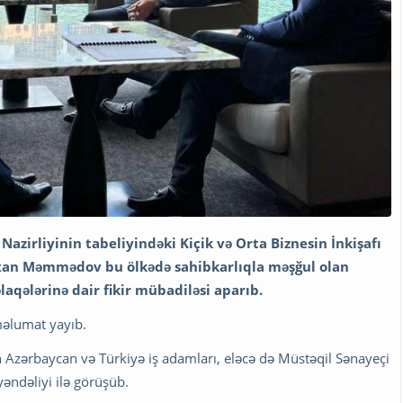
Nazirliyinin tabeliyindəki Kiçik və Orta Biznesin İnkişafı
Orxan Məmmədov bu ölkədə sahibkarlıqla məşğul olan
laqələrinə dair fikir mübadiləsi aparıb.
əlumat yayıb.
Azərbaycan və Türkiyə iş adamları, eləcə də Müstəqil Sənayeçi
ndəliyi ilə görüşüb.