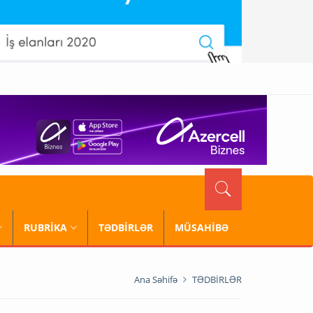
RUBRİKA
TƏDBİRLƏR
MÜSAHİBƏ
Ana Səhifə
TƏDBİRLƏR