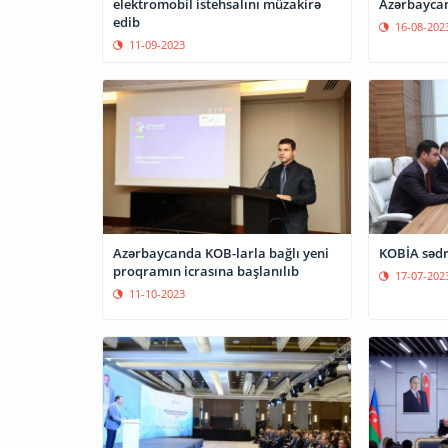
elektromobil istehsalını müzakirə
Azərbaycan”
edib
16-08-202
11-09-2023
Azərbaycanda KOB-larla bağlı yeni
KOBİA sədr
proqramın icrasına başlanılıb
17-07-202
11-10-2023