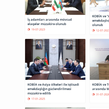
KOBİA və “
İş adamları arasında mövcud
əməkdaşlıq
əlaqələr müzakirə olunub
olunub
19-07-2023
12-07-202
KOBİA və Asiya ölkələri ilə iqtisadi
KOBİA və T
əməkdaşlığın gücləndirilməsi
arasında 
müzakirə edilib
31-07-202
17-01-2025