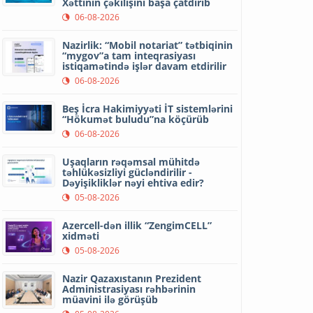
Xəttinin çəkilişini başa çatdırıb
06-08-2026
Nazirlik: “Mobil notariat” tətbiqinin
“mygov”a tam inteqrasiyası
istiqamətində işlər davam etdirilir
06-08-2026
Beş İcra Hakimiyyəti İT sistemlərini
“Hökumət buludu”na köçürüb
06-08-2026
Uşaqların rəqəmsal mühitdə
təhlükəsizliyi gücləndirilir -
Dəyişikliklər nəyi ehtiva edir?
05-08-2026
Azercell-dən illik “ZengimCELL”
xidməti
05-08-2026
Nazir Qazaxıstanın Prezident
Administrasiyası rəhbərinin
müavini ilə görüşüb