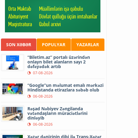
SON XƏBƏR
POPULYAR
YAZARLAR
“Biletim.az” portalı üzərindən
onlayn bilet alanların sayı 2
dəfəyədək artıb
07-08-2026
“Google”un məlumat emalı mərkəzi
Hindistanda etirazlara səbəb olub
06-08-2026
Rəşad Nəbiyev Zəngilanda
vətəndaşların müraciətlərini
dinləyib
06-08-2026
Xəzər dənizinin dibi ilə Trans-Xəzər