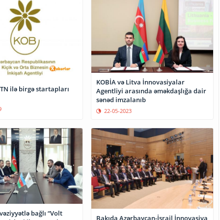
KOBİA və Litva İnnovasiyalar
N ilə birgə startapları
Agentliyi arasında əməkdaşlığa dair
sənəd imzalanıb
9
22-05-2023
əziyyətlə bağlı “Volt
Bakıda Azərbaycan-İsrail İnnovasiya