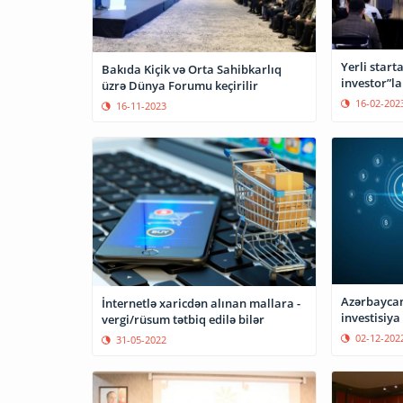
Yerli start
Bakıda Kiçik və Orta Sahibkarlıq
investor”la
üzrə Dünya Forumu keçirilir
16-02-202
16-11-2023
Azərbaycan 
İnternetlə xaricdən alınan mallara -
investisiya
vergi/rüsum tətbiq edilə bilər
02-12-202
31-05-2022