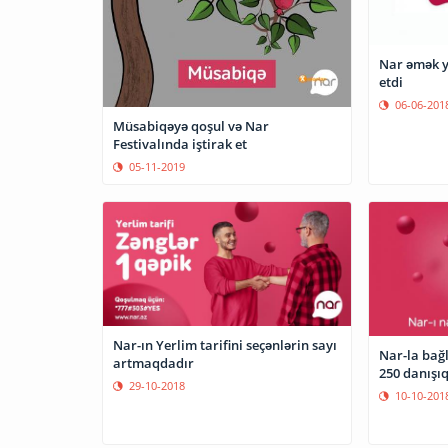
Nar əmək y
etdi
06-06-201
Müsabiqəyə qoşul və Nar
Festivalında iştirak et
05-11-2019
Nar-ın Yerlim tarifini seçənlərin sayı
Nar-la bağl
artmaqdadır
250 danışı
29-10-2018
10-10-201