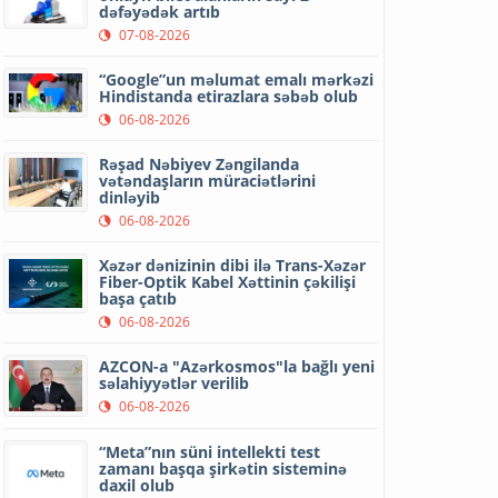
dəfəyədək artıb
07-08-2026
“Google”un məlumat emalı mərkəzi
Hindistanda etirazlara səbəb olub
06-08-2026
Rəşad Nəbiyev Zəngilanda
vətəndaşların müraciətlərini
dinləyib
06-08-2026
Xəzər dənizinin dibi ilə Trans-Xəzər
Fiber-Optik Kabel Xəttinin çəkilişi
başa çatıb
06-08-2026
AZCON-a "Azərkosmos"la bağlı yeni
səlahiyyətlər verilib
06-08-2026
“Meta”nın süni intellekti test
zamanı başqa şirkətin sisteminə
daxil olub