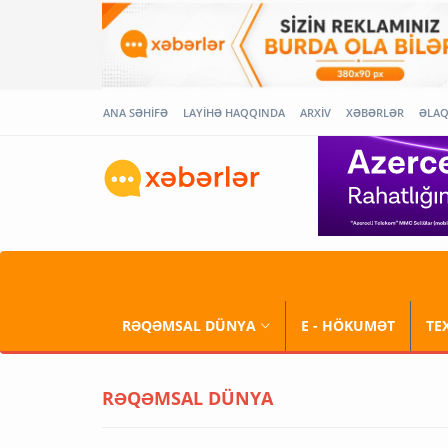
ANA SƏHİFƏ
LAYİHƏ HAQQINDA
ARXİV
XƏBƏRLƏR
ƏLA
RƏQƏMSAL DÜNYA
E - HÖKUMƏT
TE
RƏQƏMSAL DÜNYA