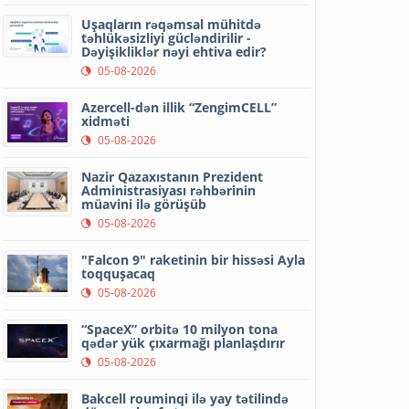
Uşaqların rəqəmsal mühitdə
təhlükəsizliyi gücləndirilir -
Dəyişikliklər nəyi ehtiva edir?
05-08-2026
Azercell-dən illik “ZengimCELL”
xidməti
05-08-2026
Nazir Qazaxıstanın Prezident
Administrasiyası rəhbərinin
müavini ilə görüşüb
05-08-2026
"Falcon 9" raketinin bir hissəsi Ayla
toqquşacaq
05-08-2026
“SpaceX” orbitə 10 milyon tona
qədər yük çıxarmağı planlaşdırır
05-08-2026
Bakcell rouminqi ilə yay tətilində