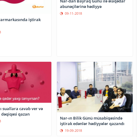
Nar-dan Bayraq Günü ilə əlaqədar
abunəçilərinə hədiyyə
09-11-2018
armarkasında iştirak
8
ı suallara cavab ver və
q dəqiqəsi qazan
Nar-ın Bilik Günü müsabiqəsində
8
iştirak edənlər hədiyyələr qazandı
19-09-2018