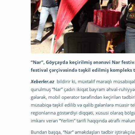
“Nar”, Göyçayda keçirilmiş ənənəvi Nar festiv
festival çərçivəsində təşkil edilmiş kompleks 
Xeberler.az
bildirir ki, müxtəlif maraqlı müsabiqə
qurulmuş “Nar” çadırı ikiqat bayram əhval-ruhiyyəs
gələrək, mobil operator tərəfindən keçirilən tədbiri
müsabiqə təşkil edilib və qalib gələnlərə müasir t
regionlarına göstərdiyi diqqəti, xüsusi olaraq bö
imkanı verən “Yerlim” tarifi haqqında ətraflı məlum
Bundan başqa, “Nar” əməkdaşları tədbir iştirakçıla