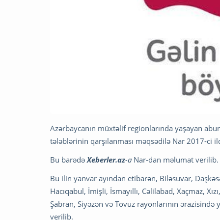
Azərbaycanın müxtəlif regionlarında yaşayan abunə
tələblərinin qarşılanması məqsədilə Nar 2017-ci il
Bu barədə
Xeberler.az
-a
Nar-dan məlumat verilib.
Bu ilin yanvar ayından etibarən, Biləsuvar, Daşkə
Hacıqabul, İmişli, İsmayıllı, Cəlilabad, Xaçmaz, Xız
Şabran, Siyəzən və Tovuz rayonlarının ərazisində ye
verilib.