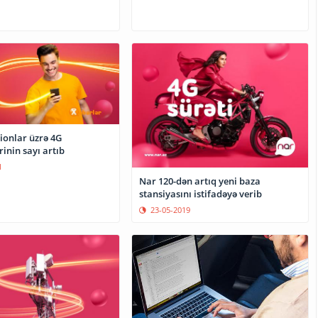
ionlar üzrə 4G
rinin sayı artıb
1
Nar 120-dən artıq yeni baza
stansiyasını istifadəyə verib
23-05-2019