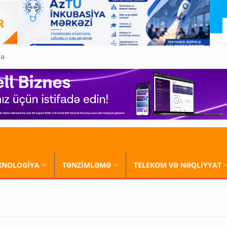
QƏ
XNOLOGİYA
TƏNZİMLƏMƏ
TELEKOM VƏ NƏQLİYYAT