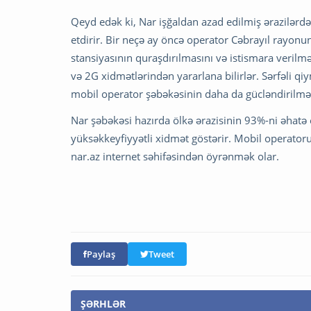
Qeyd edək ki, Nar işğaldan azad edilmiş ərazilərd
etdirir. Bir neçə ay öncə operator Cəbrayıl rayon
stansiyasının quraşdırılmasını və istismara verilmə
və 2G xidmətlərindən yararlana bilirlər. Sərfəli qi
mobil operator şəbəkəsinin daha da gücləndirilməsi
Nar şəbəkəsi hazırda ölkə ərazisinin 93%-ni əhatə 
yüksəkkeyfiyyətli xidmət göstərir. Mobil operator
nar.az internet səhifəsindən öyrənmək olar.
Paylaş
Tweet
ŞƏRHLƏR