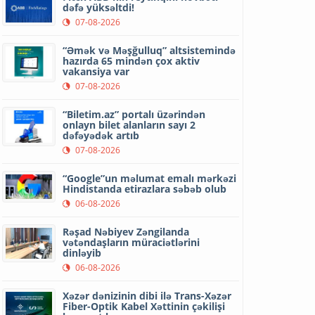
dəfə yüksəltdi!
07-08-2026
“Əmək və Məşğulluq” altsistemində
hazırda 65 mindən çox aktiv
vakansiya var
07-08-2026
“Biletim.az” portalı üzərindən
onlayn bilet alanların sayı 2
dəfəyədək artıb
07-08-2026
“Google”un məlumat emalı mərkəzi
Hindistanda etirazlara səbəb olub
06-08-2026
Rəşad Nəbiyev Zəngilanda
vətəndaşların müraciətlərini
dinləyib
06-08-2026
Xəzər dənizinin dibi ilə Trans-Xəzər
Fiber-Optik Kabel Xəttinin çəkilişi