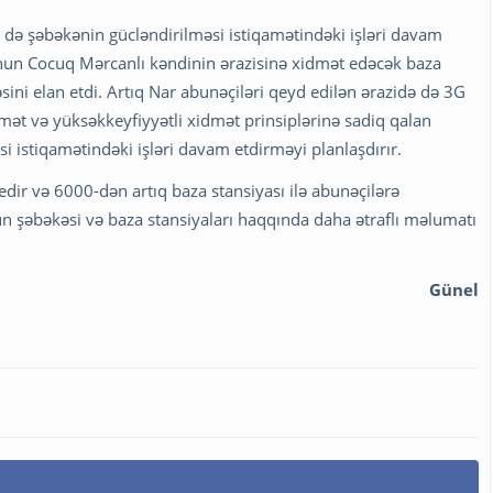
ə də şəbəkənin gücləndirilməsi istiqamətindəki işləri davam
unun Cocuq Mərcanlı kəndinin ərazisinə xidmət edəcək baza
sini elan etdi. Artıq Nar abunəçiləri qeyd edilən ərazidə də 3G
ymət və yüksəkkeyfiyyətli xidmət prinsiplərinə sadiq qalan
 istiqamətindəki işləri davam etdirməyi planlaşdırır.
edir və 6000-dən artıq baza stansiyası ilə abunəçilərə
un şəbəkəsi və baza stansiyaları haqqında daha ətraflı məlumatı
Günel