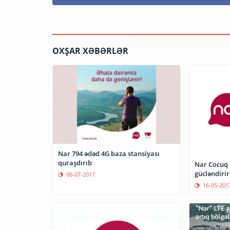
OXŞAR XƏBƏRLƏR
Nar 794 ədəd 4G baza stansiyası
quraşdırıb
Nar Cocuq 
gücləndirir
06-07-2017
16-05-201