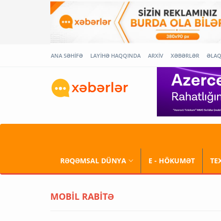
ANA SƏHİFƏ
LAYİHƏ HAQQINDA
ARXİV
XƏBƏRLƏR
ƏLA
RƏQƏMSAL DÜNYA
E - HÖKUMƏT
TE
MOBİL RABİTƏ