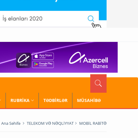
RUBRİKA
TƏDBİRLƏR
MÜSAHİBƏ
Ana Səhifə
TELEKOM VƏ NƏQLİYYAT
MOBİL RABİTƏ