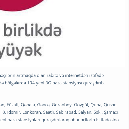
çilərin artmaqda olan rabitə və internetdən istifadə
də bölgələrdə 194 yeni 3G baza stansiyası quraşdırıb.
sən, Füzuli, Qəbələ, Gəncə, Goranboy, Göygöl, Quba, Qusar,
ı, Kürdəmir, Lənkəran, Saatlı, Sabirabad, Salyan, Şəki, Şamaxı,
ni baza stansiyaları quraşdırılaraq abunəçilərin istifadəsinə