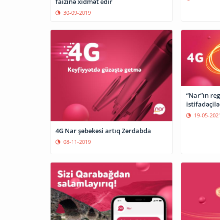
faizinə xidmət edir
30-09-2019
“Nar”ın reg
istifadəçilə
19-05-202
4G Nar şəbəkəsi artıq Zərdabda
08-11-2019