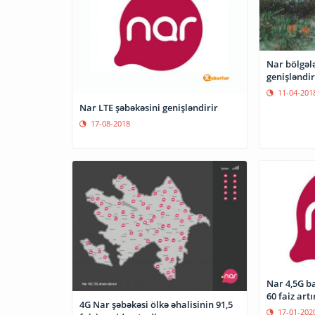
Nar bölgəl
genişləndi
11-04-201
Nar LTE şəbəkəsini genişləndirir
17-08-2018
Nar 4,5G ba
60 faiz artı
4G Nar şəbəkəsi ölkə əhalisinin 91,5
17-01-202