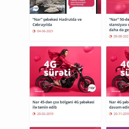
“Nar” şəbəkəsi Hadrutda və
“Nar” 50-də
Cəbrayılda
stansiyası
daha da ge
04-06-2021
09-08-202
Nar 45-dən çox bölgəni 4G şəbəkəsi
Nar 4G şəb
ilə təmin edib
davam edi
20-02-2019
20-11-201