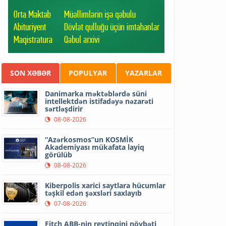
SON XƏBƏR
POPULYAR
YAZARLAR
Danimarka məktəblərdə süni
intellektdən istifadəyə nəzarəti
sərtləşdirir
08-08-2026
“Azərkosmos”un KOSMİK
Akademiyası mükafata layiq
görülüb
08-08-2026
Kiberpolis xarici saytlara hücumlar
təşkil edən şəxsləri saxlayıb
07-08-2026
Fitch ABB-nin reytinqini növbəti