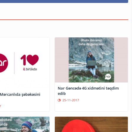
Nar Gəncədə 4G xidmətini təqdim
edib
Mərcanlıda şəbəkəsini
25-11-2017
7