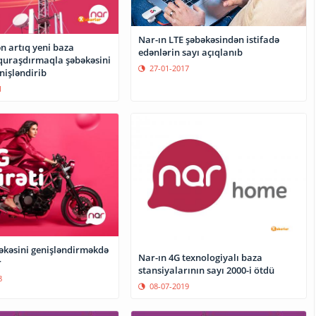
Nar-ın LTE şəbəkəsindən istifadə
n artıq yeni baza
edənlərin sayı açıqlanıb
 quraşdırmaqla şəbəkəsini
27-01-2017
nişləndirib
1
əkəsini genişləndirməkdə
Nar-ın 4G texnologiyalı baza
r
stansiyalarının sayı 2000-i ötdü
8
08-07-2019