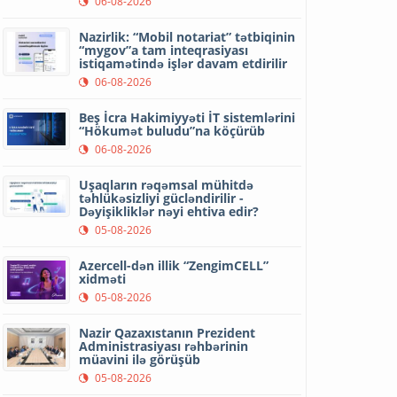
06-08-2026
Nazirlik: “Mobil notariat” tətbiqinin
“mygov”a tam inteqrasiyası
istiqamətində işlər davam etdirilir
06-08-2026
Beş İcra Hakimiyyəti İT sistemlərini
“Hökumət buludu”na köçürüb
06-08-2026
Uşaqların rəqəmsal mühitdə
təhlükəsizliyi gücləndirilir -
Dəyişikliklər nəyi ehtiva edir?
05-08-2026
Azercell-dən illik “ZengimCELL”
xidməti
05-08-2026
Nazir Qazaxıstanın Prezident
Administrasiyası rəhbərinin
müavini ilə görüşüb
05-08-2026