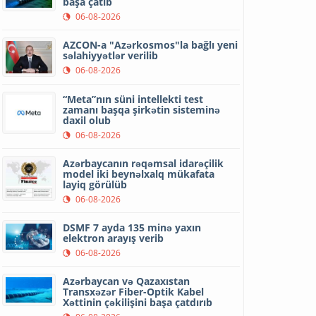
başa çatıb
06-08-2026
AZCON-a "Azərkosmos"la bağlı yeni
səlahiyyətlər verilib
06-08-2026
“Meta”nın süni intellekti test
zamanı başqa şirkətin sisteminə
daxil olub
06-08-2026
Azərbaycanın rəqəmsal idarəçilik
model iki beynəlxalq mükafata
layiq görülüb
06-08-2026
DSMF 7 ayda 135 minə yaxın
elektron arayış verib
06-08-2026
Azərbaycan və Qazaxıstan
Transxəzər Fiber-Optik Kabel
Xəttinin çəkilişini başa çatdırıb