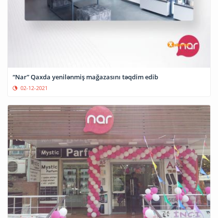
“Nar” Qaxda yenilənmiş mağazasını təqdim edib
02-12-2021