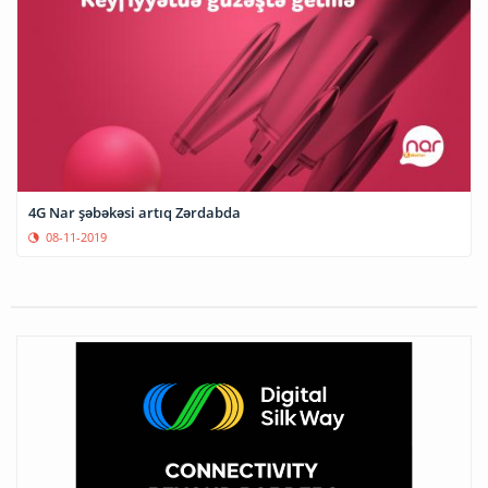
4G Nar şəbəkəsi artıq Zərdabda
08-11-2019