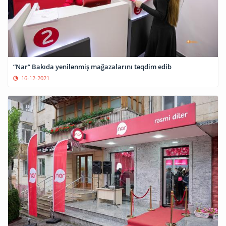
“Nar” Bakıda yenilənmiş mağazalarını təqdim edib
16-12-2021