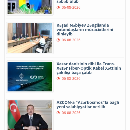
səbəb olub
06-08-2026
Rəşad Nəbiyev Zəngilanda
vətəndaşların müraciətlərini
dinləyib
06-08-2026
Xəzər dənizinin dibi ilə Trans-
Xəzər Fiber-Optik Kabel Xəttinin
çəkilişi başa çatıb
06-08-2026
AZCON-a "Azərkosmos"la bağlı
yeni səlahiyyətlər verilib
06-08-2026