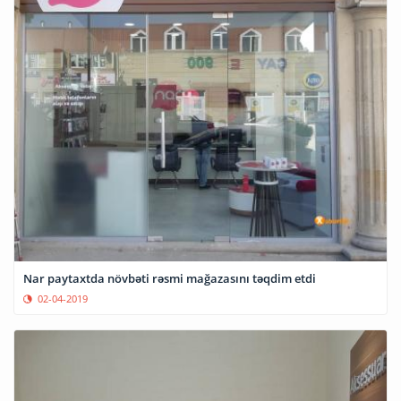
Nar paytaxtda növbəti rəsmi mağazasını təqdim etdi
02-04-2019