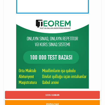
SON XƏBƏR
POPULYAR