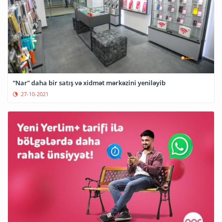
“Nar” daha bir satış və xidmət mərkəzini yeniləyib
27-10-2021