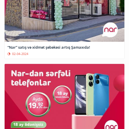
“Nar” satış və xidmət şəbəkəsi artıq Şamaxıda!
02-04-2024