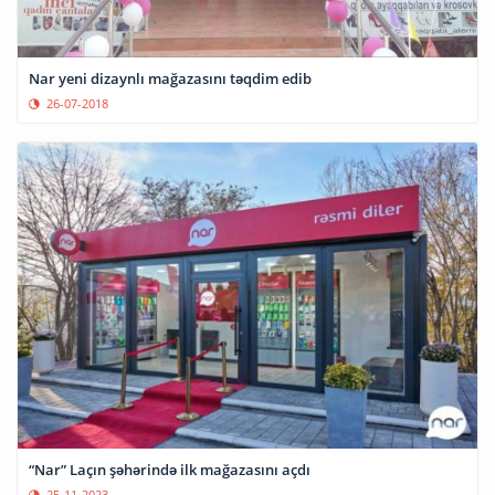
Nar yeni dizaynlı mağazasını təqdim edib
26-07-2018
“Nar” Laçın şəhərində ilk mağazasını açdı
25-11-2023