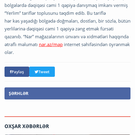
bölgələrdə dəqiqəsi cəmi 1 qəpiyə danışmaq imkanı vermiş
“Yerlim” tariflər toplusunu təqdim edib. Bu tariflə
hər kəs yaşadığı bölgədə doğmaları, dostları, bir sözlə, bütün
yerlilərinə dəqiqəsi cəmi 1 qəpiyə zəng etmək fürsəti
qazanıb. “Nar” mağazalarının ünvanı və xidmətləri haqqında
ətraflı məlumatı
nar.az/map
internet səhifəsindən öyrənmək
olar.
Paylaş
Tweet
ŞƏRHLƏR
OXŞAR XƏBƏRLƏR