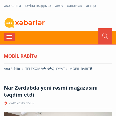
ANA SƏHİFƏ
LAYİHƏ HAQQINDA
ARXİV
XƏBƏRLƏR
ƏLAQƏ
MOBİL RABİTƏ
Ana Səhifə
TELEKOM VƏ NƏQLİYYAT
MOBİL RABİTƏ
Nar Zərdabda yeni rəsmi mağazasını
təqdim etdi
29-01-2019
15:08