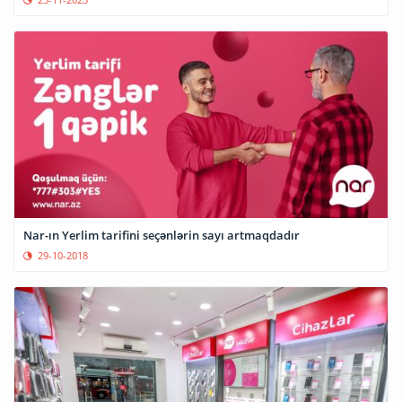
Nar-ın Yerlim tarifini seçənlərin sayı artmaqdadır
29-10-2018