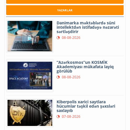
YAZARLAR
Danimarka məktəblərdə süni
intellektdən istifadəyə nəzarəti
sərtləşdirir
08-08-2026
“Azərkosmos”un KOSMİK
Akademiyası mükafata layiq
görülüb
08-08-2026
Kiberpolis xarici saytlara
hücumlar təşkil edən şəxsləri
saxlayıb
07-08-2026