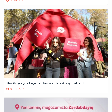
23-09-2023
Nar Göyçayda keçirilən festivalda aktiv iştirak etdi
05-11-2018