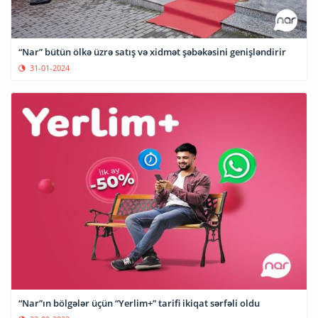
“Nar” bütün ölkə üzrə satış və xidmət şəbəkəsini genişləndirir
31-01-2024
“Nar”ın bölgələr üçün “Yerlim+” tarifi ikiqat sərfəli oldu