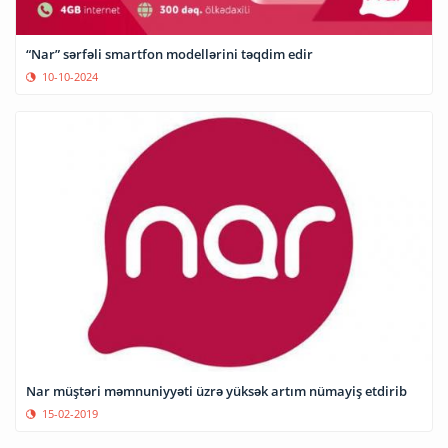
“Nar” sərfəli smartfon modellərini təqdim edir
10-10-2024
Nar müştəri məmnuniyyəti üzrə yüksək artım nümayiş etdirib
15-02-2019