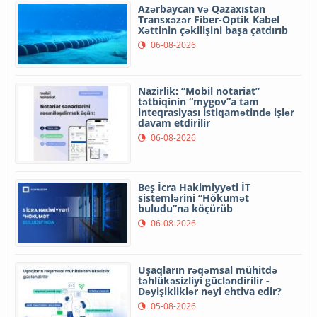
Azərbaycan və Qazaxıstan
Transxəzər Fiber-Optik Kabel
Xəttinin çəkilişini başa çatdırıb
06-08-2026
Nazirlik: “Mobil notariat”
tətbiqinin “mygov”a tam
inteqrasiyası istiqamətində işlər
davam etdirilir
06-08-2026
Beş İcra Hakimiyyəti İT
sistemlərini “Hökumət
buludu”na köçürüb
06-08-2026
Uşaqların rəqəmsal mühitdə
təhlükəsizliyi gücləndirilir -
Dəyişikliklər nəyi ehtiva edir?
05-08-2026