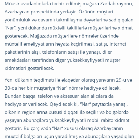
Müasir avadanlıqlarla təchiz edilmiş mağaza Zərdab rayonu,
Azərbaycan prospektində yerləşir. Özünün müştəri
yönümlülük və davamlı təkmilləşmə dəyərlərinə sadiq qalan
“Nar”, yeni dükanda müxtəlif təkliflərlə müştərilərinə xidmət
göstərəcək. Mağazada müştərilərə nömrələr üzərində
müxtəlif əməliyyatların həyata keçirilməsi, satışı, internet
paketlərinin alışı, telefonların satışı ilə yanaşı, diler
əməkdaşları tərəfindən digər yüksəkkeyfiyyətli müştəri
xidmətləri göstəriləcək.
Yeni dükanın təqdimatı ilə əlaqədar olaraq yanvarın 29-u və
30-da hər bir müştəriyə “Nar” nömrə hədiyyə ediləcək.
Bundan başqa, telefon və aksesuar alan alıcılara da
hədiyyələr veriləcək. Qeyd edək ki, “Nar” paytaxtla yanaşı,
ölkənin regionlarına xüsusi diqqəti ilə seçilir və bölgələrdə
yaşayan abunəçilərə yüksəkkeyfiyyətli mobil rabitə xidməti
göstərir. Bu çərçivədə “Nar” xüsusi olaraq Azərbaycanın
müxtəlif bölgələri üçün yaradılmış və abunəçilərə yaşadıqları