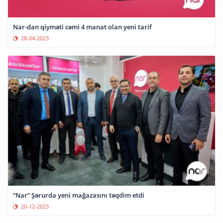
Nar-dan qiyməti cəmi 4 manat olan yeni tarif
28-04-2023
“Nar” Şərurda yeni mağazasını təqdim etdi
20-12-2023