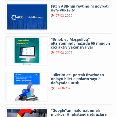
Fitch ABB-nin reytinqini növbəti
dəfə yüksəltdi!
07-08-2026
“Əmək və Məşğulluq”
altsistemində hazırda 65 mindən
çox aktiv vakansiya var
07-08-2026
“Biletim.az” portalı üzərindən
onlayn bilet alanların sayı 2
dəfəyədək artıb
07-08-2026
“Google”un məlumat emalı
mərkəzi Hindistanda etirazlara