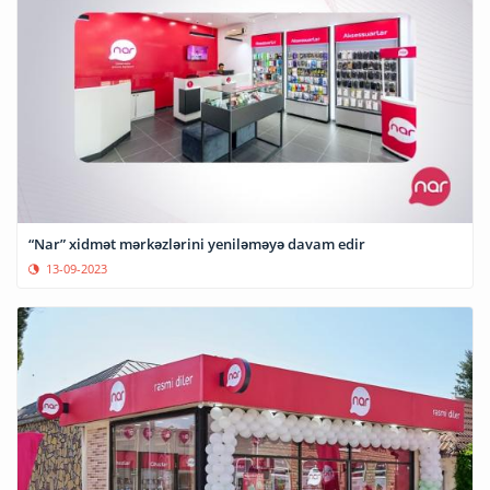
“Nar” xidmət mərkəzlərini yeniləməyə davam edir
13-09-2023