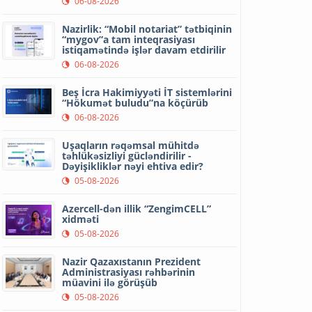
06-08-2026
Nazirlik: “Mobil notariat” tətbiqinin
“mygov”a tam inteqrasiyası
istiqamətində işlər davam etdirilir
06-08-2026
Beş İcra Hakimiyyəti İT sistemlərini
“Hökumət buludu”na köçürüb
06-08-2026
Uşaqların rəqəmsal mühitdə
təhlükəsizliyi gücləndirilir -
Dəyişikliklər nəyi ehtiva edir?
05-08-2026
Azercell-dən illik “ZengimCELL”
xidməti
05-08-2026
Nazir Qazaxıstanın Prezident
Administrasiyası rəhbərinin
müavini ilə görüşüb
05-08-2026