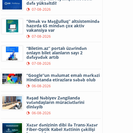
dəfə yüksəltdi!
07-08-2026
“Əmək və Məşğulluq” altsistemində
hazırda 65 mindən çox aktiv
vakansiya var
07-08-2026
“Biletim.az” portalı üzərindən
onlayn bilet alanların sayı 2
dəfəyədək artıb
07-08-2026
“Google”un məlumat emalı mərkəzi
Hindistanda etirazlara səbəb olub
06-08-2026
Rəşad Nəbiyev Zəngilanda
vətəndaşların müraciətlərini
dinləyib
06-08-2026
Xəzər dənizinin dibi ilə Trans-Xəzər
Fiber-Optik Kabel Xəttinin çəkilişi