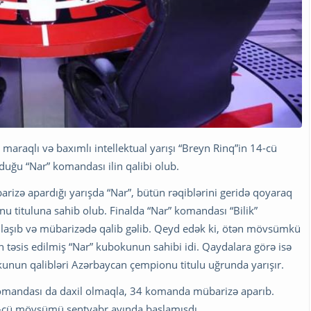
maraqlı və baxımlı intellektual yarışı “Breyn Rinq”in 14-cü
ğu “Nar” komandası ilin qalibi olub.
übarizə apardığı yarışda “Nar”, bütün rəqiblərini geridə qoyaraq
u tituluna sahib olub. Finalda “Nar” komandası “Bilik”
şılaşıb və mübarizədə qalib gəlib. Qeyd edək ki, ötən mövsümkü
 təsis edilmiş “Nar” kubokunun sahibi idi. Qaydalara görə isə
nun qalibləri Azərbaycan çempionu titulu uğrunda yarışır.
omandası da daxil olmaqla, 34 komanda mübarizə aparıb.
4-cü mövsümü sentyabr ayında başlamışdı.