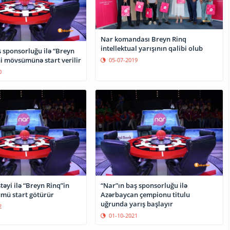
Nar komandası Breyn Rinq
intellektual yarışının qalibi olub
 sponsorluğu ilə “Breyn
i mövsümünə start verilir
05-07-2019
0
təyi ilə “Breyn Rinq”in
“Nar”ın baş sponsorluğu ilə
yeni mövsümü start götürür
Azərbaycan çempionu titulu
uğrunda yarış başlayır
2
01-10-2021