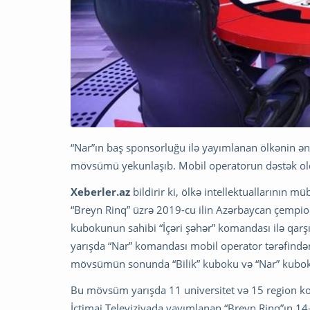
“Nar”ın baş sponsorluğu ilə yayımlanan ölkənin ən 
mövsümü yekunlaşıb. Mobil operatorun dəstək oldu
Xeberler.az
bildirir ki, ölkə intellektuallarının m
“Breyn Rinq” üzrə 2019-cu ilin Azərbaycan çempion
kubokunun sahibi “İçəri şəhər” komandası ilə qar
yarışda “Nar” komandası mobil operator tərəfindən
mövsümün sonunda “Bilik” kuboku və “Nar” kuboku
Bu mövsüm yarışda 11 universitet və 15 region k
İctimai Televiziyada yayımlanan “Breyn Rinq”ın 1