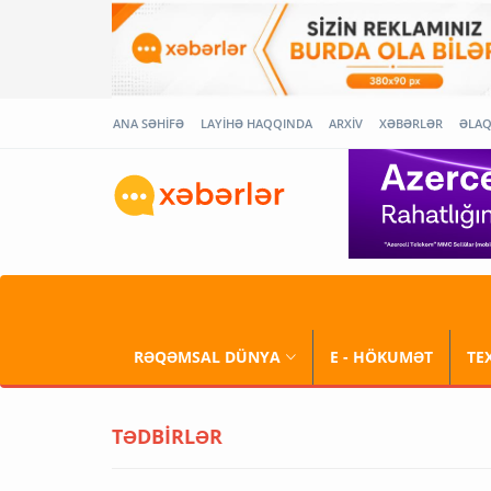
ANA SƏHİFƏ
LAYİHƏ HAQQINDA
ARXİV
XƏBƏRLƏR
ƏLA
RƏQƏMSAL DÜNYA
E - HÖKUMƏT
TE
TƏDBİRLƏR