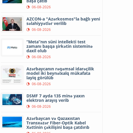
başa çatıb
06-08-2026
AZCON-a "Azərkosmos"la bağlı yeni
səlahiyyətlər verilib
06-08-2026
“Meta”nın süni intellekti test
zamanı başqa şirkətin sisteminə
daxil olub
06-08-2026
Azərbaycanın rəqəmsal idarəçilik
model iki beynəlxalq mükafata
layiq görülüb
06-08-2026
DSMF 7 ayda 135 minə yaxın
elektron arayış verib
06-08-2026
Azərbaycan və Qazaxıstan
Transxəzər Fiber-Optik Kabel
Xəttinin çəkilişini başa çatdırıb