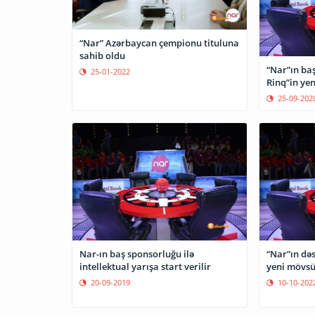
“Nar” Azərbaycan çempionu tituluna
sahib oldu
“Nar”ın baş
25-01-2022
Rinq”in yen
25-09-202
Nar-ın baş sponsorluğu ilə
“Nar”ın dəs
intellektual yarışa start verilir
20-09-2019
10-10-202