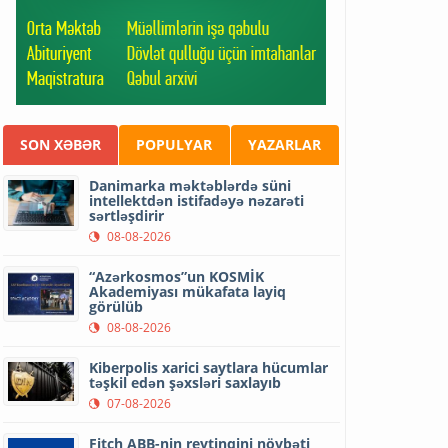
SON XƏBƏR
POPULYAR
YAZARLAR
Danimarka məktəblərdə süni
intellektdən istifadəyə nəzarəti
sərtləşdirir
08-08-2026
“Azərkosmos”un KOSMİK
Akademiyası mükafata layiq
görülüb
08-08-2026
Kiberpolis xarici saytlara hücumlar
təşkil edən şəxsləri saxlayıb
07-08-2026
Fitch ABB-nin reytinqini növbəti