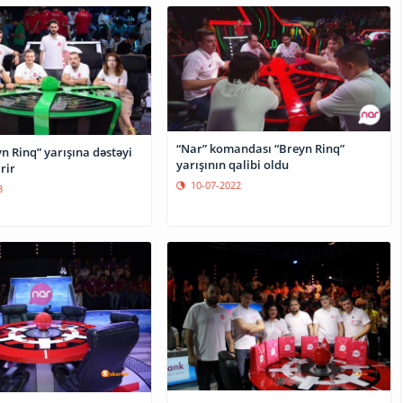
“Nar” komandası “Breyn Rinq”
n Rinq” yarışına dəstəyi
yarışının qalibi oldu
rir
10-07-2022
3