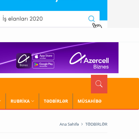
RUBRİKA
TƏDBİRLƏR
MÜSAHİBƏ
Ana Səhifə
TƏDBİRLƏR