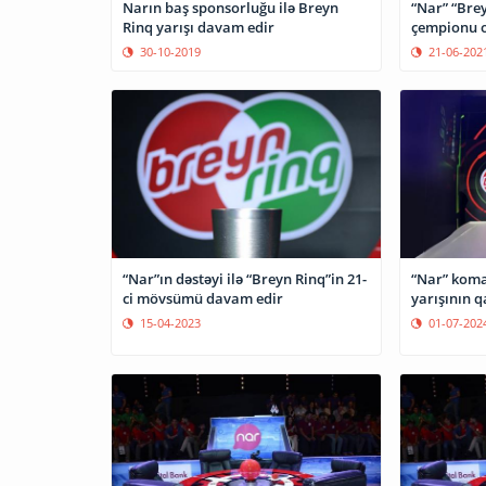
Narın baş sponsorluğu ilə Breyn
“Nar” “Brey
Rinq yarışı davam edir
çempionu 
30-10-2019
21-06-202
“Nar”ın dəstəyi ilə “Breyn Rinq”in 21-
“Nar” koma
ci mövsümü davam edir
yarışının q
15-04-2023
01-07-202