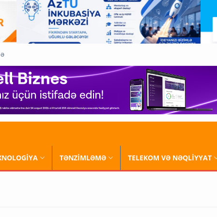
QƏ
XNOLOGİYA
TƏNZİMLƏMƏ
TELEKOM VƏ NƏQLİYYAT