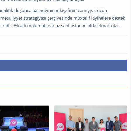
alitik düşüncə bacarığının inkişafının cəmiyyət üçün
 məsuliyyət strategiyası çərçivəsində müxtəlif layihələrə dəstək
iridir. Ətraflı məlumatı nar.az səhifəsindən əldə etmək olar.