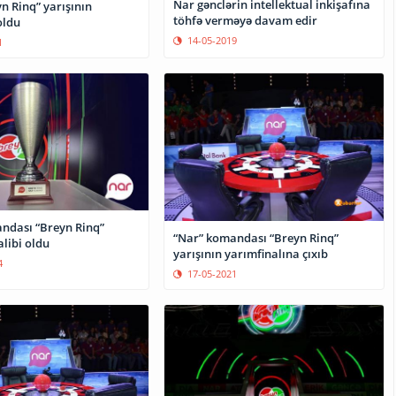
Nar gənclərin intellektual inkişafına
n Rinq” yarışının
töhfə verməyə davam edir
oldu
14-05-2019
1
ndası “Breyn Rinq”
“Nar” komandası “Breyn Rinq”
alibi oldu
yarışının yarımfinalına çıxıb
4
17-05-2021