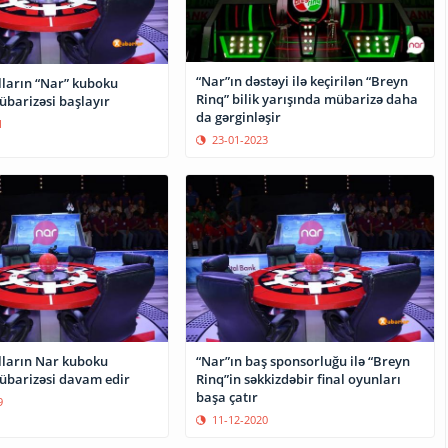
“Nar”ın dəstəyi ilə keçirilən “Breyn
lların “Nar” kuboku
Rinq” bilik yarışında mübarizə daha
barizəsi başlayır
da gərginləşir
1
23-01-2023
alların Nar kuboku
“Nar”ın baş sponsorluğu ilə “Breyn
barizəsi davam edir
Rinq”in səkkizdəbir final oyunları
başa çatır
9
11-12-2020