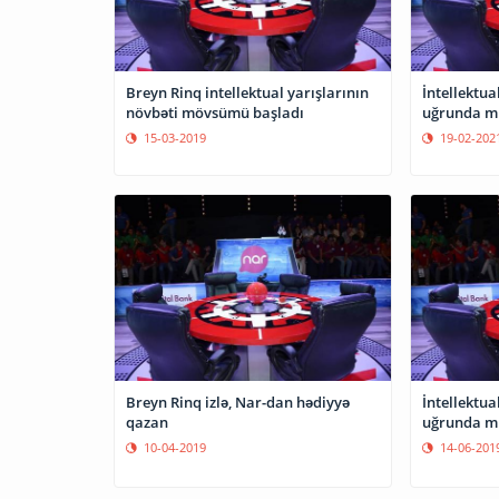
Breyn Rinq intellektual yarışlarının
İntellektua
növbəti mövsümü başladı
uğrunda mü
15-03-2019
19-02-202
Breyn Rinq izlə, Nar-dan hədiyyə
İntellektu
qazan
uğrunda mü
10-04-2019
14-06-201