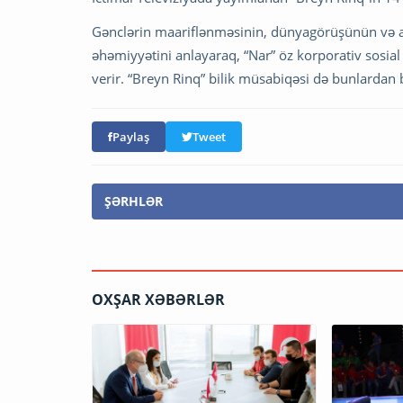
Gənclərin maariflənməsinin, dünyagörüşünün və an
əhəmiyyətini anlayaraq, “Nar” öz korporativ sosial
verir. “Breyn Rinq” bilik müsabiqəsi də bunlardan b
Paylaş
Tweet
ŞƏRHLƏR
OXŞAR XƏBƏRLƏR