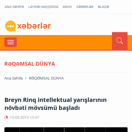
ANA SƏHİFƏ
LAYİHƏ HAQQINDA
ARXİV
XƏBƏRLƏR
ƏLAQƏ
RƏQƏMSAL DÜNYA
Ana Səhifə
RƏQƏMSAL DÜNYA
Breyn Rinq intellektual yarışlarının
növbəti mövsümü başladı
15-03-2019
15:47