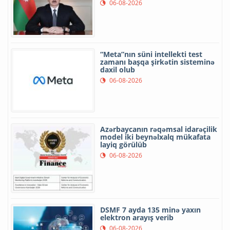
06-08-2026
“Meta”nın süni intellekti test
zamanı başqa şirkətin sisteminə
daxil olub
06-08-2026
Azərbaycanın rəqəmsal idarəçilik
model iki beynəlxalq mükafata
layiq görülüb
06-08-2026
DSMF 7 ayda 135 minə yaxın
elektron arayış verib
06-08-2026