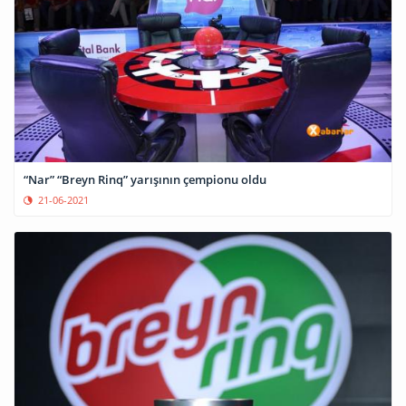
“Nar” “Breyn Rinq” yarışının çempionu oldu
21-06-2021