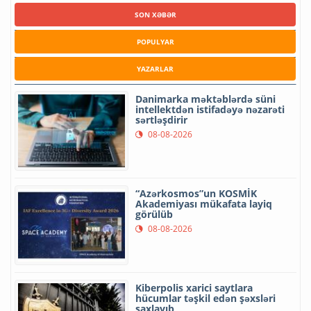
SON XƏBƏR
POPULYAR
YAZARLAR
Danimarka məktəblərdə süni
intellektdən istifadəyə nəzarəti
sərtləşdirir
08-08-2026
“Azərkosmos”un KOSMİK
Akademiyası mükafata layiq
görülüb
08-08-2026
Kiberpolis xarici saytlara
hücumlar təşkil edən şəxsləri
saxlayıb