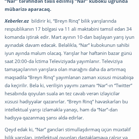
“Nar” tərəfindən təsis edilmiş “Nar” kuboku uğrunda
mübarizə aparacaq.
Xeberler.az
bildirir ki, “Breyn Rinq” bilik yarışlarında
respublikanın 17 bölgəsi və 11 ali məktəbini təmsil edən 34
komanda iştirak edir. Mart ayının 10-dan başlayan yarış iyun
ayınadək davam edəcək. Beləliklə, “Nar” kubokunun sahibi
iyun ayında məlum olacaq. Yarışlar hər həftənin bazar günü
saat 20:00-da İctima Televiziyada yayımlanır. Televiziya
tamaşaçılarının yarışlara olan marağını daha da artırmaq
məqsədilə “Breyn Rinq” yayımlanan zaman xüsusi müsabiqə
də keçirilir. Belə ki, verilişin yayımı zamanı “Nar”-ın “Twitter”
hesabında qoyulan suala ən tez cavab verən izləyicilər
xüsusi hədiyyələr qazanırlar. “Breyn Rinq” həvəskarları bu
intellektual yarışı izləməklə yanaşı, həm də “Nar”-dan
hədiyyə qazanmaq şansı əldə edirlər.
Qeyd edək ki, “Nar” gəncləri stimullaşdırmaq üçün müxtəlif
bilik yarışları, intellektual oyunları dəstəkləməyə çalışır və