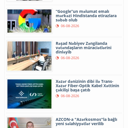
“Google”un məlumat emalı
mərkəzi Hindistanda etirazlara
səbəb olub
06-08-2026
Rəşad Nəbiyev Zəngilanda
vətəndaşların müraciətlərini
dinləyib
06-08-2026
Xəzər dənizinin dibi ilə Trans-
Xəzər Fiber-Optik Kabel Xəttinin
çəkilişi başa çatıb
06-08-2026
AZCON-a "Azərkosmos"la bağlı
yeni səlahiyyətlər verilib