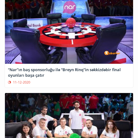
“Nar”ın baş sponsorluğu ilə “Breyn Rinq”in səkkizdəbir final
oyunları başa çatır
11-12-2020