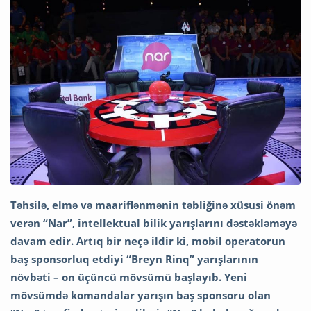
Təhsilə, elmə və maariflənmənin təbliğinə xüsusi önəm
verən “Nar”, intellektual bilik yarışlarını dəstəkləməyə
davam edir. Artıq bir neçə ildir ki, mobil operatorun
baş sponsorluq etdiyi “Breyn Rinq” yarışlarının
növbəti – on üçüncü mövsümü başlayıb. Yeni
mövsümdə komandalar yarışın baş sponsoru olan