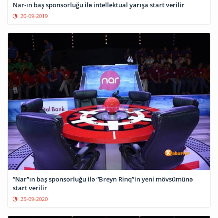
Nar-ın baş sponsorluğu ilə intellektual yarışa start verilir
20-09-2019
“Nar”ın baş sponsorluğu ilə “Breyn Rinq”in yeni mövsümünə
start verilir
25-09-2020