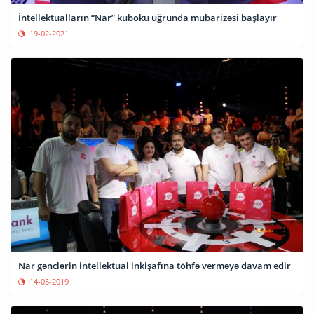
İntellektualların “Nar” kuboku uğrunda mübarizəsi başlayır
19-02-2021
Nar gənclərin intellektual inkişafına töhfə verməyə davam edir
14-05-2019