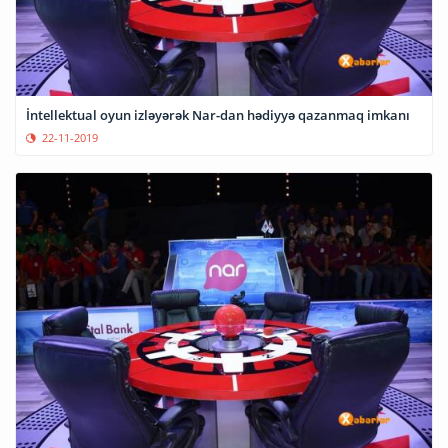
İntellektual oyun izləyərək Nar-dan hədiyyə qazanmaq imkanı
22-11-2019