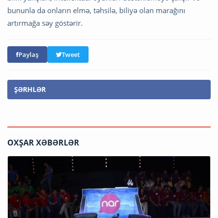
bununla da onların elmə, təhsilə, biliyə olan marağını
artırmağa səy göstərir.
Paylaş
Tweet
ŞƏRHLƏR
OXŞAR XƏBƏRLƏR