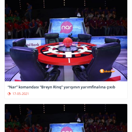
“Nar” komandası “Breyn Rinq” yarışının yarımfinalına çıxıb
17-05-2021