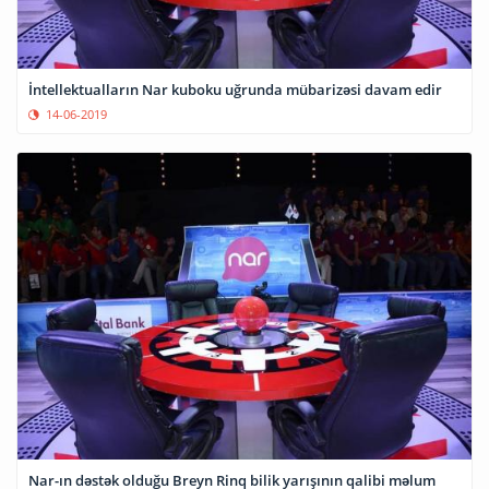
İntellektualların Nar kuboku uğrunda mübarizəsi davam edir
14-06-2019
Nar-ın dəstək olduğu Breyn Rinq bilik yarışının qalibi məlum