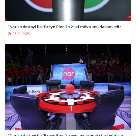
“Nar”ın dəstəyi ilə “Breyn Rinq”in 21-ci mövsümü davam edir
15-04-2023
“Nar”ın dəstəyi ilə “Breyn Rinq”in yeni mövsümü start götürür