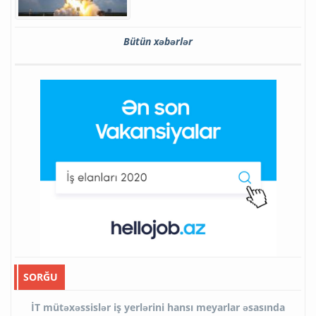
Bütün xəbərlər
SORĞU
İT mütəxəssislər iş yerlərini hansı meyarlar əsasında