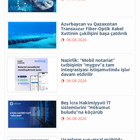
Azərbaycan və Qazaxıstan
Transxəzər Fiber-Optik Kabel
Xəttinin çəkilişini başa çatdırıb
06-08-2026
Nazirlik: “Mobil notariat”
tətbiqinin “mygov”a tam
inteqrasiyası istiqamətində işlər
davam etdirilir
06-08-2026
Beş İcra Hakimiyyəti İT
sistemlərini “Hökumət
buludu”na köçürüb
06-08-2026
Uşaqların rəqəmsal mühitdə