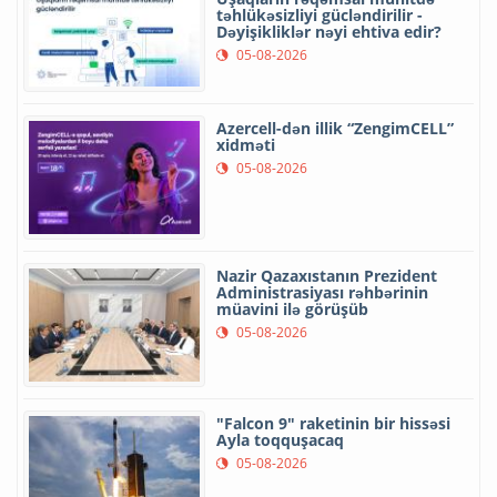
təhlükəsizliyi gücləndirilir -
Dəyişikliklər nəyi ehtiva edir?
05-08-2026
Azercell-dən illik “ZengimCELL”
xidməti
05-08-2026
Nazir Qazaxıstanın Prezident
Administrasiyası rəhbərinin
müavini ilə görüşüb
05-08-2026
"Falcon 9" raketinin bir hissəsi
Ayla toqquşacaq
05-08-2026