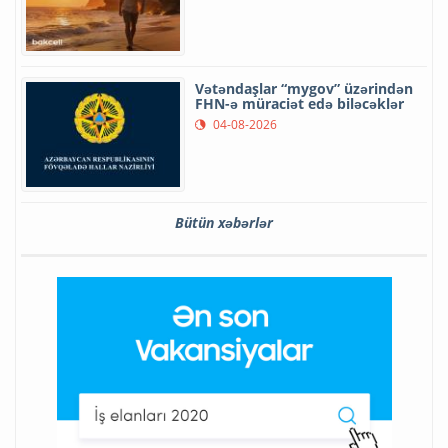
Vətəndaşlar “mygov” üzərindən
FHN-ə müraciət edə biləcəklər
04-08-2026
Bütün xəbərlər