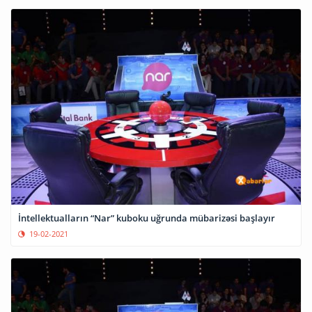
İntellektualların “Nar” kuboku uğrunda mübarizəsi başlayır
19-02-2021