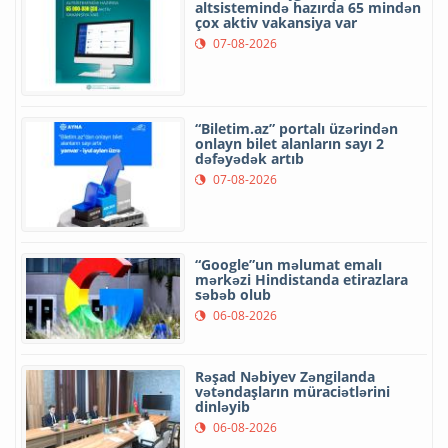
altsistemində hazırda 65 mindən
çox aktiv vakansiya var
07-08-2026
“Biletim.az” portalı üzərindən
onlayn bilet alanların sayı 2
dəfəyədək artıb
07-08-2026
“Google”un məlumat emalı
mərkəzi Hindistanda etirazlara
səbəb olub
06-08-2026
Rəşad Nəbiyev Zəngilanda
vətəndaşların müraciətlərini
dinləyib
06-08-2026