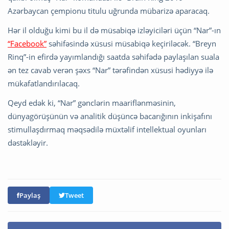
Azərbaycan çempionu titulu uğrunda mübarizə aparacaq.
Hər il olduğu kimi bu il də müsabiqə izləyiciləri üçün “Nar”-ın
“Facebook”
səhifəsində xüsusi müsabiqə keçiriləcək. “Breyn
Rinq”-in efirdə yayımlandığı saatda səhifədə paylaşılan suala
ən tez cavab verən şəxs “Nar” tərəfindən xüsusi hədiyyə ilə
mükafatlandırılacaq.
Qeyd edək ki, “Nar” gənclərin maariflənməsinin,
dünyagörüşünün və analitik düşüncə bacarığının inkişafını
stimullaşdırmaq məqsədilə müxtəlif intellektual oyunları
dəstəkləyir.
Paylaş
Tweet