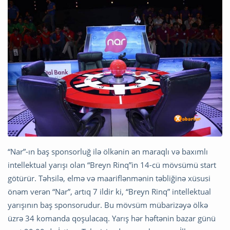
“Nar”-ın baş sponsorluğ ilə ölkənin ən maraqlı və baxımlı
intellektual yarışı olan “Breyn Rinq”in 14-cü mövsümü start
götürür. Təhsilə, elmə və maariflənmənin təbliğinə xüsusi
önəm verən “Nar”, artıq 7 ildir ki, “Breyn Rinq” intellektual
yarışının baş sponsorudur. Bu mövsüm mübarizəyə ölkə
üzrə 34 komanda qoşulacaq. Yarış hər həftənin bazar günü