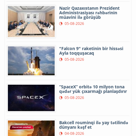
Nazir Qazaxıstanın Prezident
Administrasiyası rəhbərinin
müavini ilə görüşüb
05-08-2026
"Falcon 9" raketinin bir hissəsi
Ayla toqquşacaq
05-08-2026
“SpaceX” orbitə 10 milyon tona
qədər yük çıxarmağı planlaşdırır
05-08-2026
Bakcell rouminqi ilə yay tətilində
dünyanı kəşf et
04-08-2026