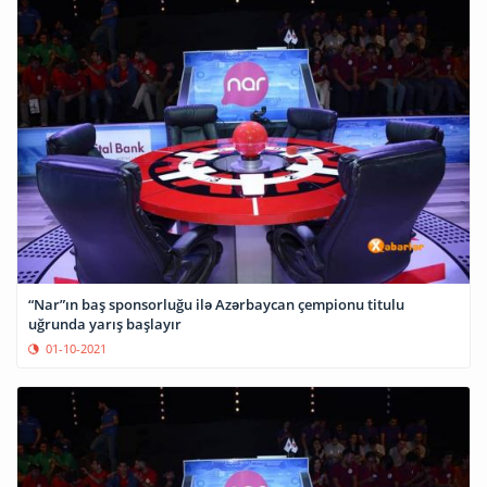
“Nar”ın baş sponsorluğu ilə Azərbaycan çempionu titulu
uğrunda yarış başlayır
01-10-2021