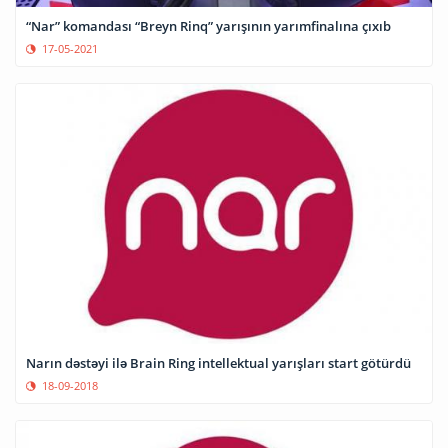
“Nar” komandası “Breyn Rinq” yarışının yarımfinalına çıxıb
17-05-2021
Narın dəstəyi ilə Brain Ring intellektual yarışları start götürdü
18-09-2018