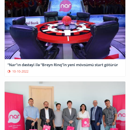
“Nar”ın dəstəyi ilə “Breyn Rinq”in yeni mövsümü start götürür
10-10-2022