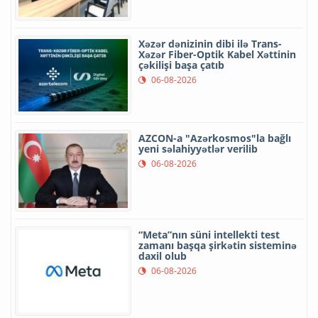
Xəzər dənizinin dibi ilə Trans-
Xəzər Fiber-Optik Kabel Xəttinin
çəkilişi başa çatıb
06-08-2026
AZCON-a "Azərkosmos"la bağlı
yeni səlahiyyətlər verilib
06-08-2026
“Meta”nın süni intellekti test
zamanı başqa şirkətin sisteminə
daxil olub
06-08-2026