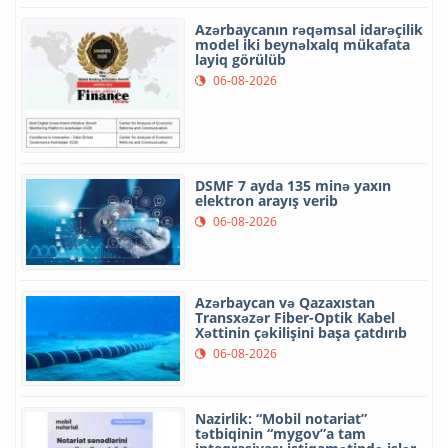
Azərbaycanın rəqəmsal idarəçilik
model iki beynəlxalq mükafata
layiq görülüb
06-08-2026
DSMF 7 ayda 135 minə yaxın
elektron arayış verib
06-08-2026
Azərbaycan və Qazaxıstan
Transxəzər Fiber-Optik Kabel
Xəttinin çəkilişini başa çatdırıb
06-08-2026
Nazirlik: “Mobil notariat”
tətbiqinin “mygov”a tam