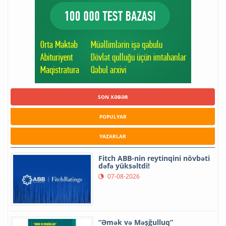
SON XƏBƏR
POPULYAR
YAZARLAR
Fitch ABB-nin reytinqini növbəti
dəfə yüksəltdi!
07-08-2026
“Əmək və Məşğulluq”