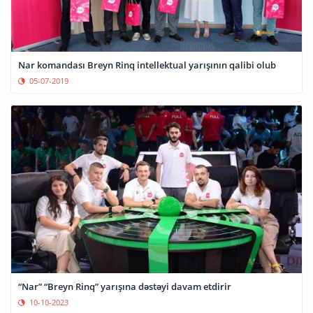
Nar komandası Breyn Rinq intellektual yarışının qalibi olub
05-07-2019
“Nar” “Breyn Rinq” yarışına dəstəyi davam etdirir
10-10-2023