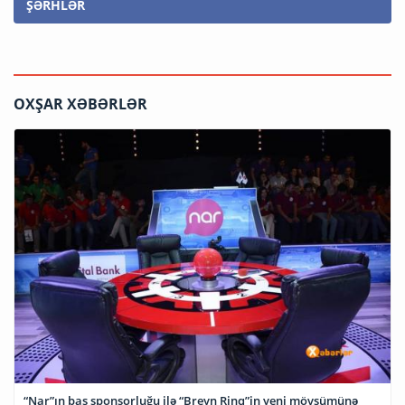
ŞƏRHLƏR
OXŞAR XƏBƏRLƏR
“Nar”ın baş sponsorluğu ilə “Breyn Rinq”in yeni mövsümünə