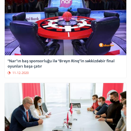
“Nar”ın baş sponsorluğu ilə “Breyn Rinq”in səkkizdəbir final
oyunları başa çatır
11-12-2020