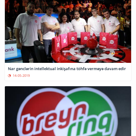
Nar gənclərin intellektual inkişafına töhfə verməyə davam edir
14-05-2019