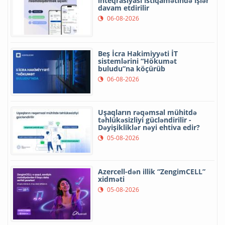
inteqrasiyası istiqamətində işlər
davam etdirilir
06-08-2026
Beş İcra Hakimiyyəti İT
sistemlərini “Hökumət
buludu”na köçürüb
06-08-2026
Uşaqların rəqəmsal mühitdə
təhlükəsizliyi gücləndirilir -
Dəyişikliklər nəyi ehtiva edir?
05-08-2026
Azercell-dən illik “ZengimCELL”
xidməti
05-08-2026