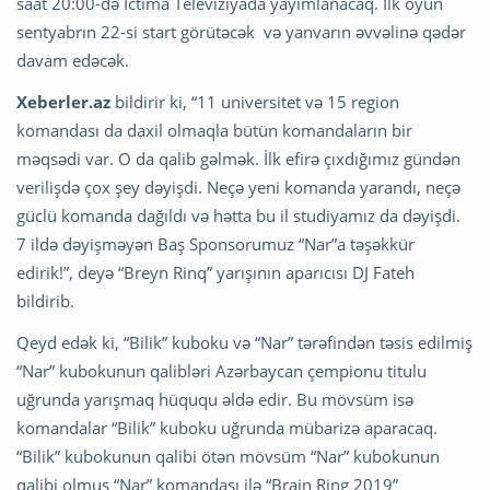
saat 20:00-də İctima Televiziyada yayımlanacaq. İlk oyun
sentyabrın 22-si start görütəcək və yanvarın əvvəlinə qədər
davam edəcək.
Xeberler.az
bildirir ki, “11 universitet və 15 region
komandası da daxil olmaqla bütün komandaların bir
məqsədi var. O da qalib gəlmək. İlk efirə çıxdığımız gündən
verilişdə çox şey dəyişdi. Neçə yeni komanda yarandı, neçə
güclü komanda dağıldı və hətta bu il studiyamız da dəyişdi.
7 ildə dəyişməyən Baş Sponsorumuz “Nar”a təşəkkür
edirik!”, deyə “Breyn Rinq” yarışının aparıcısı DJ Fateh
bildirib.
Qeyd edək ki, “Bilik” kuboku və “Nar” tərəfindən təsis edilmiş
“Nar” kubokunun qalibləri Azərbaycan çempionu titulu
uğrunda yarışmaq hüququ əldə edir. Bu mövsüm isə
komandalar “Bilik” kuboku uğrunda mübarizə aparacaq.
“Bilik” kubokunun qalibi ötən mövsüm “Nar” kubokunun
qalibi olmuş “Nar” komandası ilə “Brain Ring 2019”