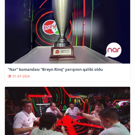
“Nar” komandası “Breyn Rinq” yarışının qalibi oldu
01-07-2024