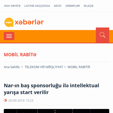
ANA SƏHİFƏ
LAYİHƏ HAQQINDA
ARXİV
XƏBƏRLƏR
ƏLAQƏ
MOBİL RABİTƏ
Ana Səhifə
TELEKOM VƏ NƏQLİYYAT
MOBİL RABİTƏ
Nar-ın baş sponsorluğu ilə intellektual
yarışa start verilir
20-09-2019
15:23