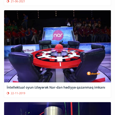
21-06-2021
İntellektual oyun izləyərək Nar-dan hədiyyə qazanmaq imkanı
22-11-2019