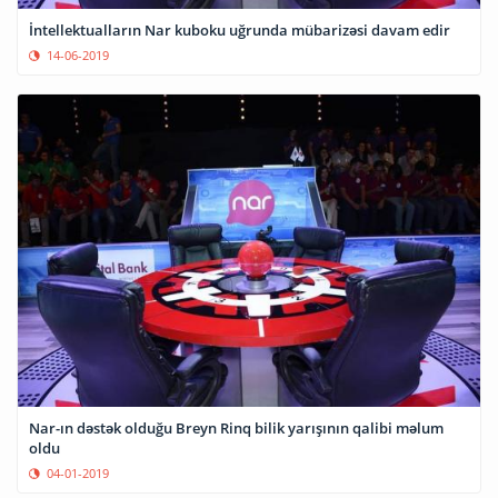
İntellektualların Nar kuboku uğrunda mübarizəsi davam edir
14-06-2019
Nar-ın dəstək olduğu Breyn Rinq bilik yarışının qalibi məlum
oldu
04-01-2019