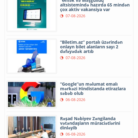
“Əmək və Məşğulluq”
altsistemində hazırda 65 mindən
çox aktiv vakansiya var
07-08-2026
“Biletim.az” portalı üzərindən
onlayn bilet alanların sayı 2
dəfəyədək artıb
07-08-2026
“Google”un məlumat emalı
mərkəzi Hindistanda etirazlara
səbəb olub
06-08-2026
Rəşad Nəbiyev Zəngilanda
vətəndaşların müraciətlərini
dinləyib
06-08-2026