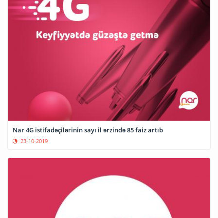
Nar 4G istifadəçilərinin sayı il ərzində 85 faiz artıb
23-10-2019