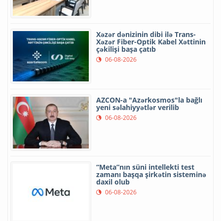
Xəzər dənizinin dibi ilə Trans-
Xəzər Fiber-Optik Kabel Xəttinin
çəkilişi başa çatıb
06-08-2026
AZCON-a "Azərkosmos"la bağlı
yeni səlahiyyətlər verilib
06-08-2026
“Meta”nın süni intellekti test
zamanı başqa şirkətin sisteminə
daxil olub
06-08-2026