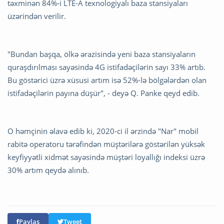
təxminən 84%-i LTE-A texnologiyalı baza stansiyaları
üzərindən verilir.
"Bundan başqa, ölkə ərazisində yeni baza stansiyaların
quraşdırılması sayəsində 4G istifadəçilərin sayı 33% artıb.
Bu göstərici üzrə xüsusi artım isə 52%-lə bölgələrdən olan
istifadəçilərin payına düşür", - deyə Q. Panke qeyd edib.
O həmçinin əlavə edib ki, 2020-ci il ərzində "Nar" mobil
rabitə operatoru tərəfindən müştərilərə göstərilən yüksək
keyfiyyətli xidmət sayəsində müştəri loyallığı indeksi üzrə
30% artım qeydə alınıb.
Paylaş
Tweet