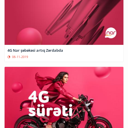
4G Nar şəbəkəsi artıq Zərdabda
08-11-2019