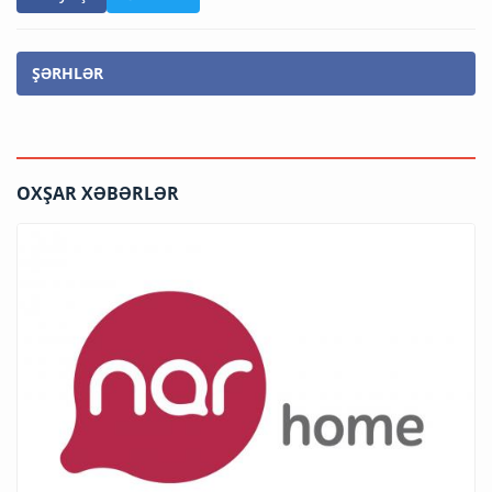
ŞƏRHLƏR
OXŞAR XƏBƏRLƏR