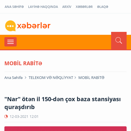
ANA SƏHİFƏ
LAYİHƏ HAQQINDA
ARXİV
XƏBƏRLƏR
ƏLAQƏ
MOBİL RABİTƏ
Ana Səhifə
TELEKOM VƏ NƏQLİYYAT
MOBİL RABİTƏ
"Nar" ötən il 150-dən çox baza stansiyası
quraşdırıb
12-03-2021
12:01