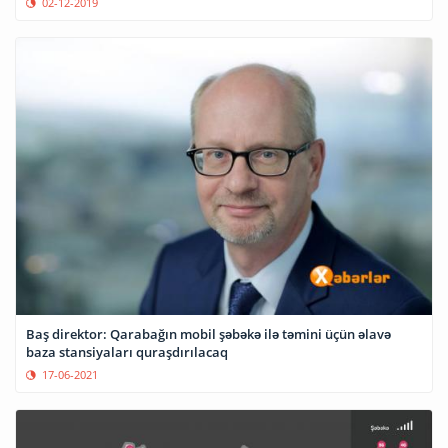
02-12-2019
Baş direktor: Qarabağın mobil şəbəkə ilə təmini üçün əlavə
baza stansiyaları quraşdırılacaq
17-06-2021