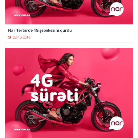
Nar Tərtərdə 4G şəbəkəsini qurdu
22-10-2018