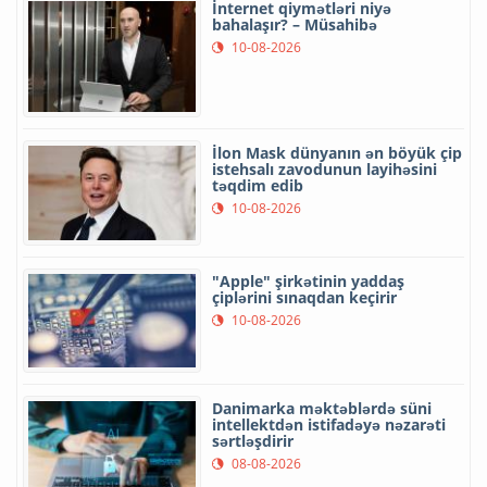
İnternet qiymətləri niyə
bahalaşır? – Müsahibə
10-08-2026
İlon Mask dünyanın ən böyük çip
istehsalı zavodunun layihəsini
təqdim edib
10-08-2026
"Apple" şirkətinin yaddaş
çiplərini sınaqdan keçirir
10-08-2026
Danimarka məktəblərdə süni
intellektdən istifadəyə nəzarəti
sərtləşdirir
08-08-2026