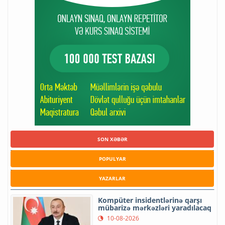
SON XƏBƏR
POPULYAR
YAZARLAR
Kompüter insidentlərinə qarşı
mübarizə mərkəzləri yaradılacaq
10-08-2026