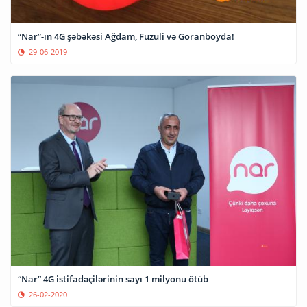
“Nar”-ın 4G şəbəkəsi Ağdam, Füzuli və Goranboyda!
29-06-2019
“Nar” 4G istifadəçilərinin sayı 1 milyonu ötüb
26-02-2020