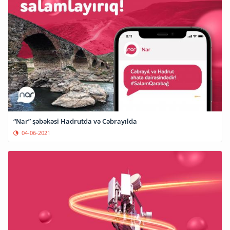
“Nar” şəbəkəsi Hadrutda və Cəbrayılda
04-06-2021