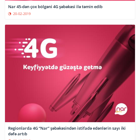
Nar 45-dən çox bölgəni 4G şəbəkəsi ilə təmin edib
20-02-2019
Regionlarda 4G “Nar” şəbəkəsindən istifadə edənlərin sayı iki
dəfə artıb