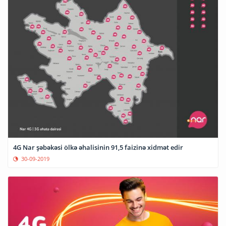
4G Nar şəbəkəsi ölkə əhalisinin 91,5 faizinə xidmət edir
30-09-2019