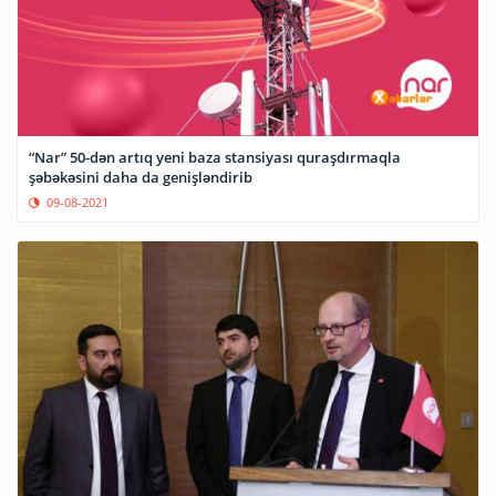
“Nar” 50-dən artıq yeni baza stansiyası quraşdırmaqla
şəbəkəsini daha da genişləndirib
09-08-2021