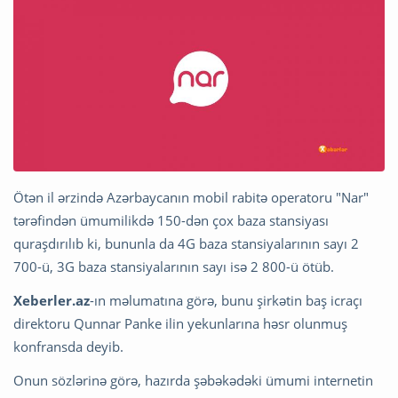
Ötən il ərzində Azərbaycanın mobil rabitə operatoru "Nar"
tərəfindən ümumilikdə 150-dən çox baza stansiyası
quraşdırılıb ki, bununla da 4G baza stansiyalarının sayı 2
700-ü, 3G baza stansiyalarının sayı isə 2 800-ü ötüb.
Xeberler.az
-ın məlumatına görə, bunu şirkətin baş icraçı
direktoru Qunnar Panke ilin yekunlarına həsr olunmuş
konfransda deyib.
Onun sözlərinə görə, hazırda şəbəkədəki ümumi internetin