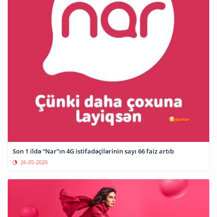
Son 1 ildə “Nar”ın 4G istifadəçilərinin sayı 66 faiz artıb
26-05-2020