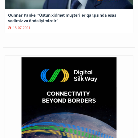
Qunnar Panke: “Üstün xidmət müştərilər qarşısında əsas
vədimiz və öhdəliyimizdir"
13-07-2021