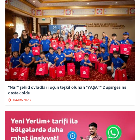
“Nar” şəhid övladları üçün təşkil olunan “YAŞAT” Düşərgəsinə
dəstək oldu
04-08-2023