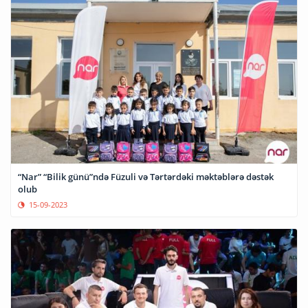
“Nar” “Bilik günü”ndə Füzuli və Tərtərdəki məktəblərə dəstək
olub
15-09-2023