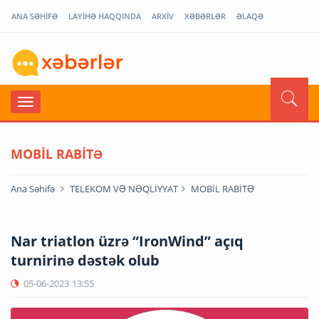
ANA SƏHİFƏ
LAYİHƏ HAQQINDA
ARXİV
XƏBƏRLƏR
ƏLAQƏ
MOBİL RABİTƏ
Ana Səhifə
TELEKOM VƏ NƏQLİYYAT
MOBİL RABİTƏ
Nar triatlon üzrə “IronWind” açıq
turnirinə dəstək olub
05-06-2023
13:55