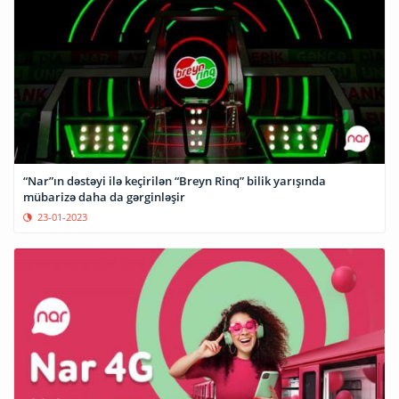
“Nar”ın dəstəyi ilə keçirilən “Breyn Rinq” bilik yarışında
mübarizə daha da gərginləşir
23-01-2023