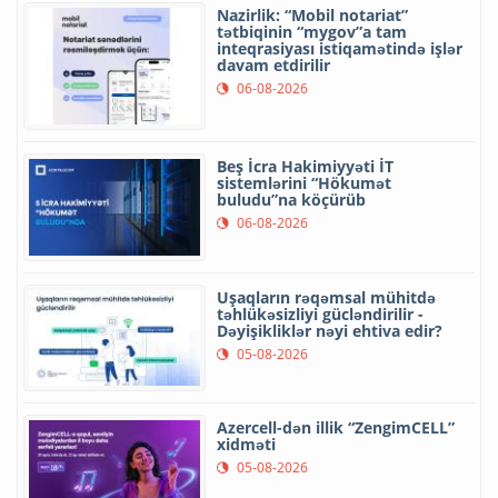
Nazirlik: “Mobil notariat”
tətbiqinin “mygov”a tam
inteqrasiyası istiqamətində işlər
davam etdirilir
06-08-2026
Beş İcra Hakimiyyəti İT
sistemlərini “Hökumət
buludu”na köçürüb
06-08-2026
Uşaqların rəqəmsal mühitdə
təhlükəsizliyi gücləndirilir -
Dəyişikliklər nəyi ehtiva edir?
05-08-2026
Azercell-dən illik “ZengimCELL”
xidməti
05-08-2026