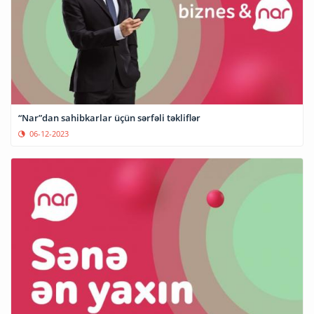
“Nar”dan sahibkarlar üçün sərfəli təkliflər
06-12-2023