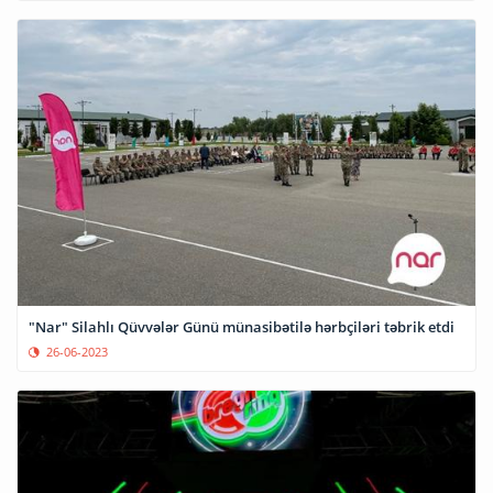
"Nar" Silahlı Qüvvələr Günü münasibətilə hərbçiləri təbrik etdi
26-06-2023