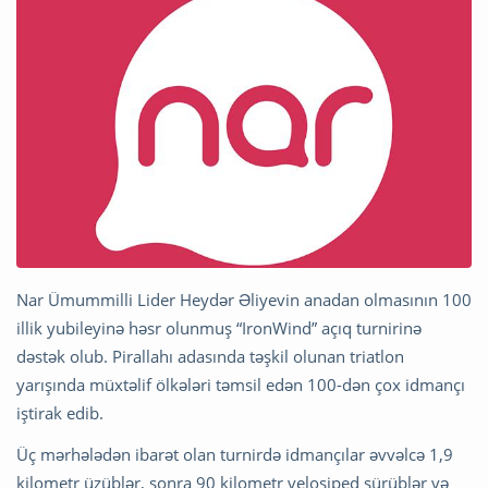
Nar Ümummilli Lider Heydər Əliyevin anadan olmasının 100
illik yubileyinə həsr olunmuş “IronWind” açıq turnirinə
dəstək olub. Pirallahı adasında təşkil olunan triatlon
yarışında müxtəlif ölkələri təmsil edən 100-dən çox idmançı
iştirak edib.
Üç mərhələdən ibarət olan turnirdə idmançılar əvvəlcə 1,9
kilometr üzüblər, sonra 90 kilometr velosiped sürüblər və