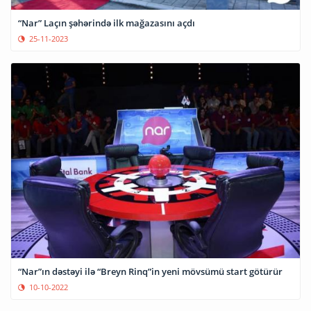
“Nar” Laçın şəhərində ilk mağazasını açdı
25-11-2023
“Nar”ın dəstəyi ilə “Breyn Rinq”in yeni mövsümü start götürür
10-10-2022