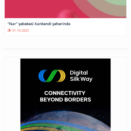
“Nar” şəbəkəsi Xankəndi şəhərində
01-10-2023