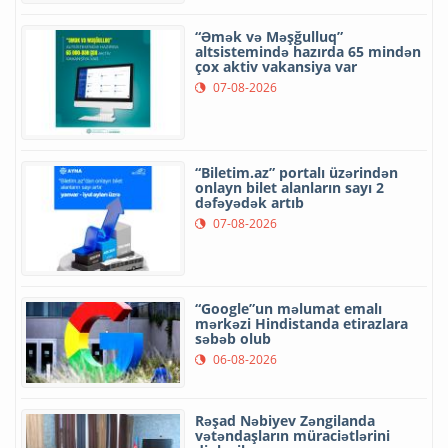
“Əmək və Məşğulluq”
altsistemində hazırda 65 mindən
çox aktiv vakansiya var
07-08-2026
“Biletim.az” portalı üzərindən
onlayn bilet alanların sayı 2
dəfəyədək artıb
07-08-2026
“Google”un məlumat emalı
mərkəzi Hindistanda etirazlara
səbəb olub
06-08-2026
Rəşad Nəbiyev Zəngilanda
vətəndaşların müraciətlərini