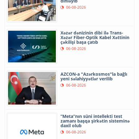
dinləyib
06-08-2026
Xəzər dənizinin dibi ilə Trans-
Xəzər Fiber-Optik Kabel Xəttinin
çəkilişi başa çatıb
06-08-2026
AZCON-a "Azərkosmos"la bağlı
yeni səlahiyyətlər verilib
06-08-2026
“Meta”nın süni intellekti test
zamanı başqa şirkətin sisteminə
daxil olub
06-08-2026