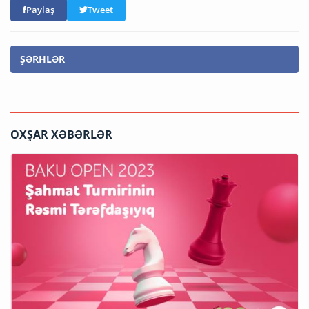
Paylaş
Tweet
ŞƏRHLƏR
OXŞAR XƏBƏRLƏR