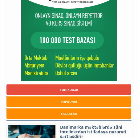
SON XƏBƏR
POPULYAR
YAZARLAR
Danimarka məktəblərdə süni
intellektdən istifadəyə nəzarəti
sərtləşdirir