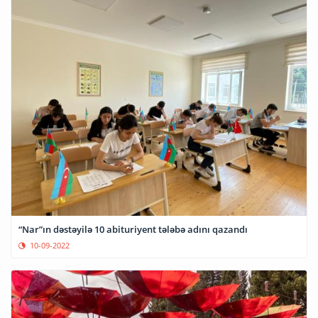
“Nar”ın dəstəyilə 10 abituriyent tələbə adını qazandı
10-09-2022