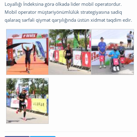
Loyallığı İndeksinə görə ölkədə lider mobil operatordur.
Mobil operator müştəriyönümlülük strategiyasına sadiq
qalaraq sərfəli qiymət qarşılığında üstün xidmət təqdim edir.