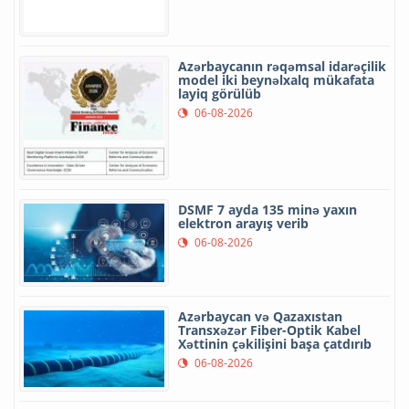
Azərbaycanın rəqəmsal idarəçilik
model iki beynəlxalq mükafata
layiq görülüb
06-08-2026
DSMF 7 ayda 135 minə yaxın
elektron arayış verib
06-08-2026
Azərbaycan və Qazaxıstan
Transxəzər Fiber-Optik Kabel
Xəttinin çəkilişini başa çatdırıb
06-08-2026