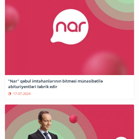
"Nar" qəbul imtahanlarının bitməsi münasibətilə
abituriyentləri təbrik edir
17-07-2024