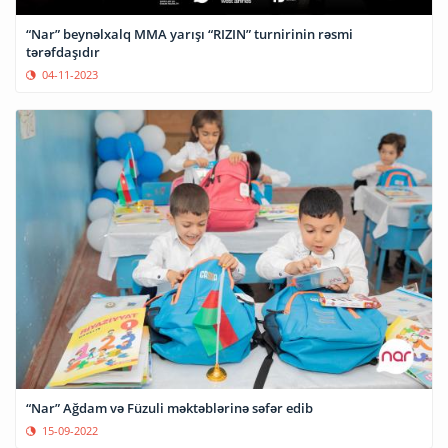
“Nar” beynəlxalq MMA yarışı “RIZIN” turnirinin rəsmi
tərəfdaşıdır
04-11-2023
“Nar” Ağdam və Füzuli məktəblərinə səfər edib
15-09-2022