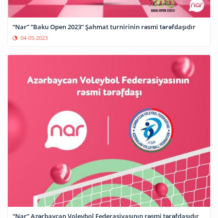
“Nar” “Baku Open 2023” Şahmat turnirinin rəsmi tərəfdaşıdır
04-05-2023
“Nar” Azərbaycan Voleybol Federasiyasının rəsmi tərəfdaşıdır