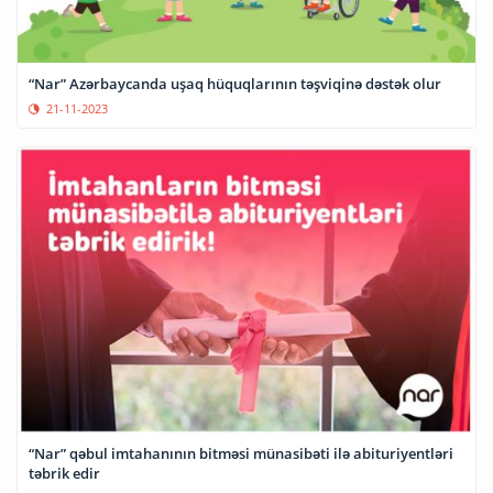
“Nar” Azərbaycanda uşaq hüquqlarının təşviqinə dəstək olur
21-11-2023
“Nar” qəbul imtahanının bitməsi münasibəti ilə abituriyentləri
təbrik edir