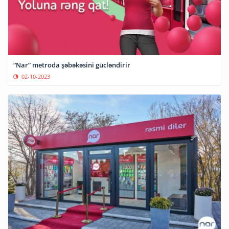
“Nar” metroda şəbəkəsini gücləndirir
02-10-2023