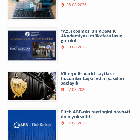
08-08-2026
“Azərkosmos”un KOSMİK
Akademiyası mükafata layiq
görülüb
08-08-2026
Kiberpolis xarici saytlara
hücumlar təşkil edən şəxsləri
saxlayıb
07-08-2026
Fitch ABB-nin reytinqini növbəti
dəfə yüksəltdi!
07-08-2026