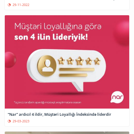
29-11-2022
“Nar” ardıcıl 4 ildir, Müştəri Loyallığı İndeksində liderdir
29-03-2023