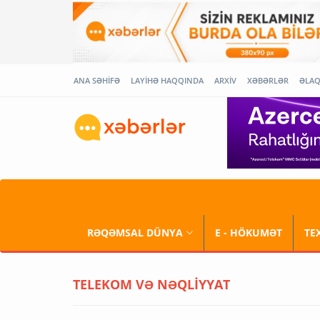
ANA SƏHİFƏ
LAYİHƏ HAQQINDA
ARXİV
XƏBƏRLƏR
ƏLA
RƏQƏMSAL DÜNYA
E - HÖKUMƏT
TE
TELEKOM VƏ NƏQLİYYAT