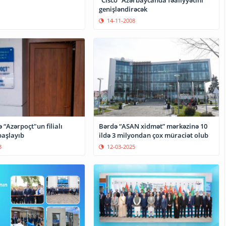
“Cisco” Azərbaycanda fəaliyyətini
genişləndirəcək
14-11-2008
“Azərpoçt"un filialı
Bərdə “ASAN xidmət” mərkəzinə 10
başlayıb
ildə 3 milyondan çox müraciət olub
3
12-03-2025