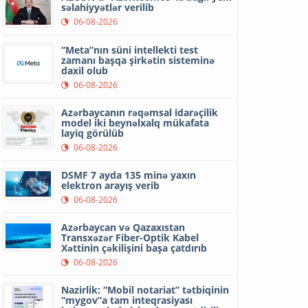
səlahiyyətlər verilib
06-08-2026
“Meta”nın süni intellekti test
zamanı başqa şirkətin sisteminə
daxil olub
06-08-2026
Azərbaycanın rəqəmsal idarəçilik
model iki beynəlxalq mükafata
layiq görülüb
06-08-2026
DSMF 7 ayda 135 minə yaxın
elektron arayış verib
06-08-2026
Azərbaycan və Qazaxıstan
Transxəzər Fiber-Optik Kabel
Xəttinin çəkilişini başa çatdırıb
06-08-2026
Nazirlik: “Mobil notariat” tətbiqinin
“mygov”a tam inteqrasiyası