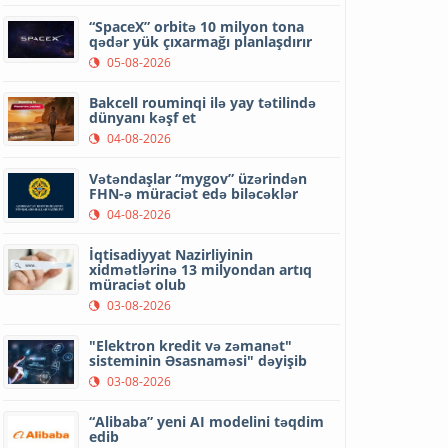
“SpaceX” orbitə 10 milyon tona
qədər yük çıxarmağı planlaşdırır
05-08-2026
Bakcell rouminqi ilə yay tətilində
dünyanı kəşf et
04-08-2026
Vətəndaşlar “mygov” üzərindən
FHN-ə müraciət edə biləcəklər
04-08-2026
İqtisadiyyat Nazirliyinin
xidmətlərinə 13 milyondan artıq
müraciət olub
03-08-2026
"Elektron kredit və zəmanət"
sisteminin Əsasnaməsi" dəyişib
03-08-2026
“Alibaba” yeni AI modelini təqdim
edib