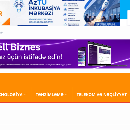
QƏ
XNOLOGİYA
TƏNZİMLƏMƏ
TELEKOM VƏ NƏQLİYYAT