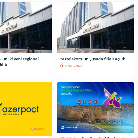
un iki yeni regional
“Aztelekom”un Şuşada filialı açılıb
dılıb
07-01-2022
1