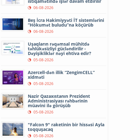
istiqamətində işlər davam etdirilir
06-08-2026
Beş İcra Hakimiyyəti İT sistemlərini
“Hökumət buludu”na köçürüb
06-08-2026
Uşaqların rəqəmsal mühitdə
təhlükəsizliyi gücləndirilir -
Dəyişikliklər nəyi ehtiva edir?
05-08-2026
Azercell-dən illik “ZengimCELL”
xidməti
05-08-2026
Nazir Qazaxıstanın Prezident
Administrasiyası rəhbərinin
müavini ilə görüşüb
05-08-2026
"Falcon 9" raketinin bir hissəsi Ayla
toqquşacaq
05-08-2026