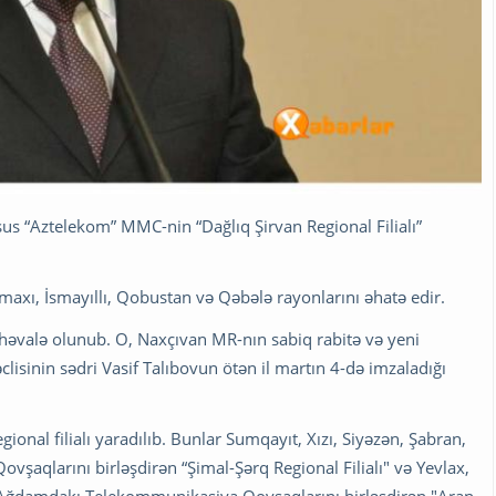
sus “Aztelekom” MMC-nin “Dağlıq Şirvan Regional Filialı”
 Şamaxı, İsmayıllı, Qobustan və Qəbələ rayonlarını əhatə edir.
əvalə olunub. O, Naxçıvan MR-nın sabiq rabitə və yeni
clisinin sədri Vasif Talıbovun ötən il martın 4-də imzaladığı
ional filialı yaradılıb. Bunlar Sumqayıt, Xızı, Siyəzən, Şabran,
aqlarını birləşdirən “Şimal-Şərq Regional Filialı" və Yevlax,
ə Ağdamdakı Telekommunikasiya Qovşaqlarını birləşdirən "Aran