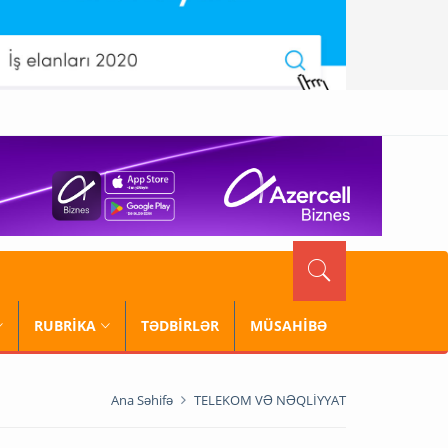
RUBRİKA
TƏDBİRLƏR
MÜSAHİBƏ
Ana Səhifə
TELEKOM VƏ NƏQLİYYAT