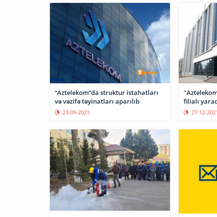
“Aztelekom”da struktur istahatları
"Aztelekom"
və vəzifə təyinatları aparılıb
filialı yara
23-09-2021
27-12-202