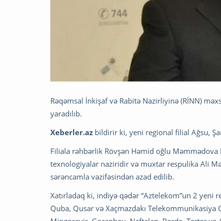
Rəqəmsal İnkişaf və Rabitə Nazirliyinə (RİNN) məx
yaradılıb.
Xeberler.az
bildirir ki, yeni regional filial Ağsu,
Filiala rəhbərlik Rövşən Həmid oğlu Məmmədova h
texnologiyalar naziridir və muxtar respulika Ali Mə
sərəncamla vəzifəsindən azad edilib.
Xatırladaq ki, indiyə qədər “Aztelekom”un 2 yeni reg
Quba, Qusar və Xaçmazdakı Telekommunikasiya Qovş
Mingəçevir, Goranboy, Naftalan, Bərdə, Tərtər v