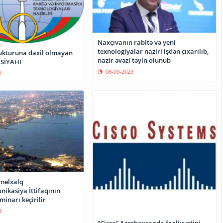
Naxçıvanın rabitə və yeni
texnologiyalar naziri işdən çıxarılıb,
rukturuna daxil olmayan
nazir əvəzi təyin olunub
 SİYAHI
08-09-2023
1
nəlxalq
ikasiya İttifaqının
minarı keçirilir
9