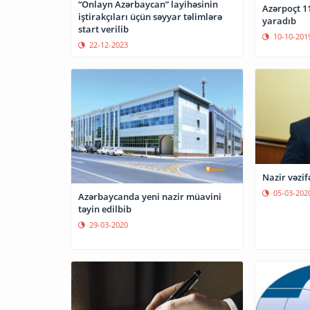
“Onlayn Azərbaycan” layihəsinin
Azərpoçt 11
iştirakçıları üçün səyyar təlimlərə
yaradıb
start verilib
10-10-201
22-12-2023
Nazir vəzif
05-03-202
Azərbaycanda yeni nazir müavini
təyin edilbib
29-03-2020