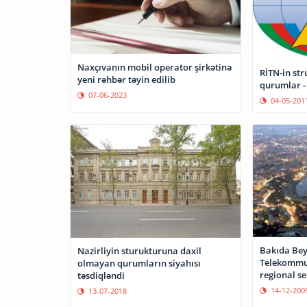
Naxçıvanın mobil operator şirkətinə
RİTN-in st
yeni rəhbər təyin edilib
qurumlar -
07-06-2023
04-05-201
Bakıda Bey
Nazirliyin sturukturuna daxil
Telekommun
olmayan qurumların siyahısı
regional se
təsdiqləndi
14-12-200
13-07-2018