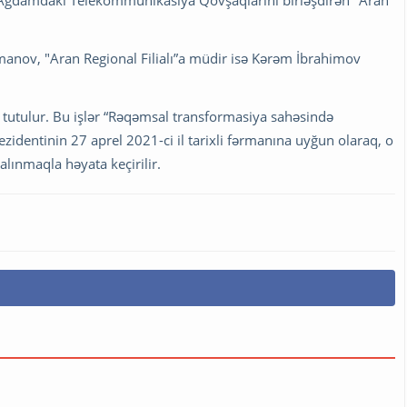
manov, "Aran Regional Filialı”a müdir isə Kərəm İbrahimov
də tutulur. Bu işlər “Rəqəmsal transformasiya sahəsində
zidentinin 27 aprel 2021-ci il tarixli fərmanına uyğun olaraq, o
lınmaqla həyata keçirilir.