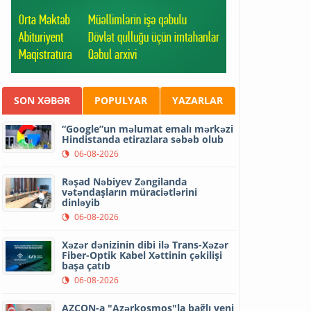
SON XƏBƏR
POPULYAR
YAZARLAR
“Google”un məlumat emalı mərkəzi
Hindistanda etirazlara səbəb olub
06-08-2026
Rəşad Nəbiyev Zəngilanda
vətəndaşların müraciətlərini
dinləyib
06-08-2026
Xəzər dənizinin dibi ilə Trans-Xəzər
Fiber-Optik Kabel Xəttinin çəkilişi
başa çatıb
06-08-2026
AZCON-a "Azərkosmos"la bağlı yeni