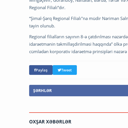
Regional Filialı”dır.
“Şimal-Şərq Regional Filialı"na müdir Nəriman Sal
təyin olunub.
Regional filialların sayının 8-ə çatdırılması nəzər
idarəetmənin təkmilləşdirilməsi haqqında” ölkə pre
cümlədən korporativ idarəetmə prinsipləri nəzərə a
Paylaş
Tweet
ŞƏRHLƏR
OXŞAR XƏBƏRLƏR