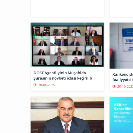
DOST Agentliyinin Müşahidə
Xankəndidə 
Şurasının növbəti iclası keçirilib
fəaliyyətə 
18-04-2025
20-10-202