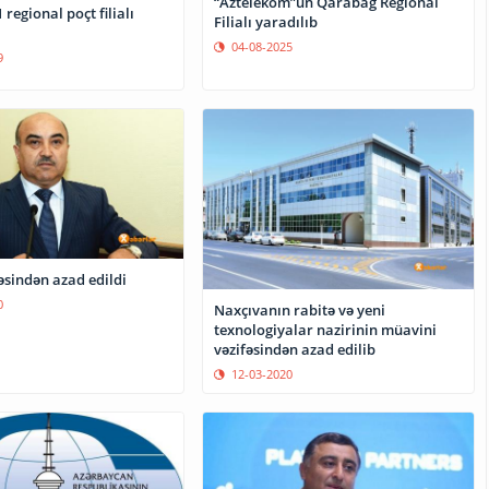
“Aztelekom”un Qarabağ Regional
 regional poçt filialı
Filialı yaradılıb
04-08-2025
9
əsindən azad edildi
0
Naxçıvanın rabitə və yeni
texnologiyalar nazirinin müavini
vəzifəsindən azad edilib
12-03-2020