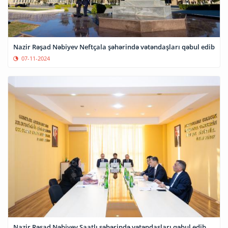
Nazir Rəşad Nəbiyev Neftçala şəhərində vətəndaşları qəbul edib
07-11-2024
Nazir Rəşad Nəbiyev Saatlı şəhərində vətəndaşları qəbul edib