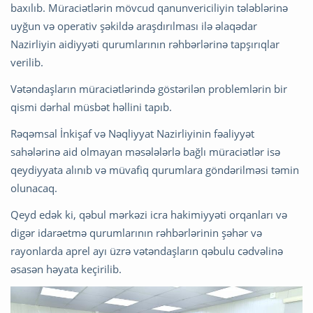
baxılıb. Müraciətlərin mövcud qanunvericiliyin tələblərinə
uyğun və operativ şəkildə araşdırılması ilə əlaqədar
Nazirliyin aidiyyəti qurumlarının rəhbərlərinə tapşırıqlar
verilib.
Vətəndaşların müraciətlərində göstərilən problemlərin bir
qismi dərhal müsbət həllini tapıb.
Rəqəmsal İnkişaf və Nəqliyyat Nazirliyinin fəaliyyət
sahələrinə aid olmayan məsələlərlə bağlı müraciətlər isə
qeydiyyata alınıb və müvafiq qurumlara göndərilməsi təmin
olunacaq.
Qeyd edək ki, qəbul mərkəzi icra hakimiyyəti orqanları və
digər idarəetmə qurumlarının rəhbərlərinin şəhər və
rayonlarda aprel ayı üzrə vətəndaşların qəbulu cədvəlinə
əsasən həyata keçirilib.