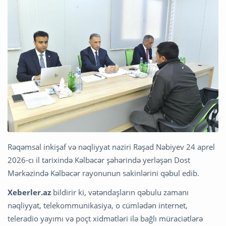
Rəqəmsal inkişaf və nəqliyyat naziri Rəşad Nəbiyev 24 aprel
2026-cı il tarixində Kəlbəcər şəhərində yerləşən Dost
Mərkəzində Kəlbəcər rayonunun sakinlərini qəbul edib.
Xeberler.az
bildirir ki, vətəndaşların qəbulu zamanı
nəqliyyat, telekommunikasiya, o cümlədən internet,
teleradio yayımı və poçt xidmətləri ilə bağlı müraciətlərə