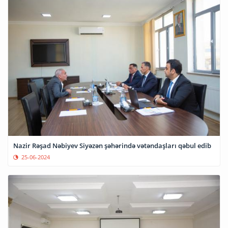
Nazir Rəşad Nəbiyev Siyəzən şəhərində vətəndaşları qəbul edib
25-06-2024