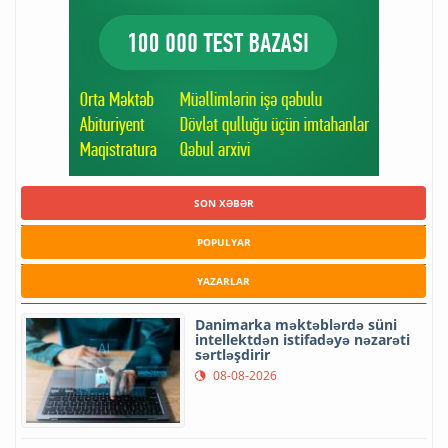
SON XƏBƏR
POPULYAR
YAZARLAR
Danimarka məktəblərdə süni
intellektdən istifadəyə nəzarəti
sərtləşdirir
08-08-2026