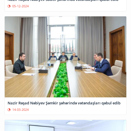
05-12-2024
Nazir Rəşad Nəbiyev Şəmkir şəhərində vətəndaşları qəbul edib
14-03-2024