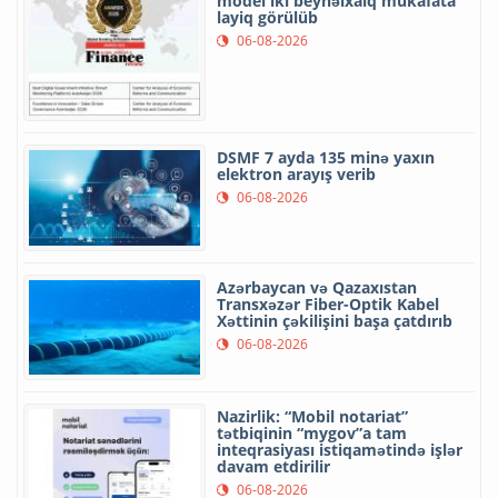
model iki beynəlxalq mükafata
layiq görülüb
06-08-2026
DSMF 7 ayda 135 minə yaxın
elektron arayış verib
06-08-2026
Azərbaycan və Qazaxıstan
Transxəzər Fiber-Optik Kabel
Xəttinin çəkilişini başa çatdırıb
06-08-2026
Nazirlik: “Mobil notariat”
tətbiqinin “mygov”a tam
inteqrasiyası istiqamətində işlər
davam etdirilir
06-08-2026