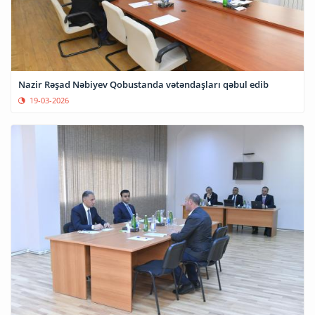
Nazir Rəşad Nəbiyev Qobustanda vətəndaşları qəbul edib
19-03-2026