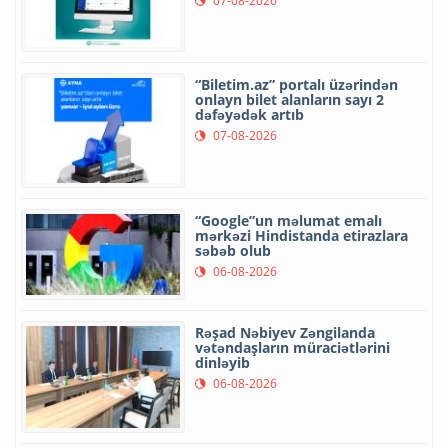
07-08-2026
“Biletim.az” portalı üzərindən
onlayn bilet alanların sayı 2
dəfəyədək artıb
07-08-2026
“Google”un məlumat emalı
mərkəzi Hindistanda etirazlara
səbəb olub
06-08-2026
Rəşad Nəbiyev Zəngilanda
vətəndaşların müraciətlərini
dinləyib
06-08-2026