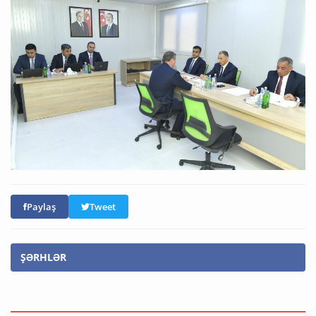
Paylaş
Tweet
ŞƏRHLƏR