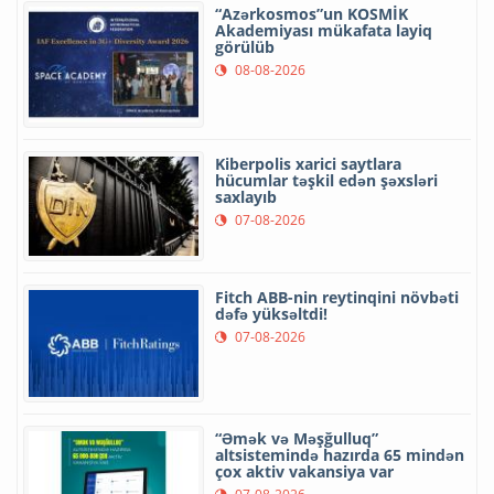
“Azərkosmos”un KOSMİK
Akademiyası mükafata layiq
görülüb
08-08-2026
Kiberpolis xarici saytlara
hücumlar təşkil edən şəxsləri
saxlayıb
07-08-2026
Fitch ABB-nin reytinqini növbəti
dəfə yüksəltdi!
07-08-2026
“Əmək və Məşğulluq”
altsistemində hazırda 65 mindən
çox aktiv vakansiya var