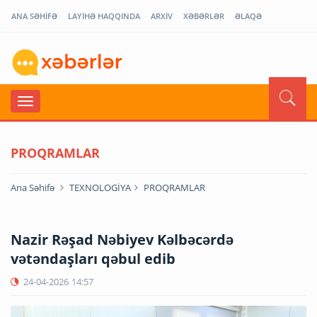
ANA SƏHİFƏ
LAYİHƏ HAQQINDA
ARXİV
XƏBƏRLƏR
ƏLAQƏ
PROQRAMLAR
Ana Səhifə
TEXNOLOGİYA
PROQRAMLAR
Nazir Rəşad Nəbiyev Kəlbəcərdə
vətəndaşları qəbul edib
24-04-2026
14:57