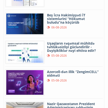
Beş İcra Hakimiyyəti İT
sistemlərini “Hökumət
buludu”na köçürüb
06-08-2026
Uşaqların rəqəmsal mühitdə
təhlükəsizliyi gücləndirilir -
Dəyişikliklər nəyi ehtiva edir?
05-08-2026
Azercell-dən illik “ZengimCELL”
xidməti
05-08-2026
Nazir Qazaxıstanın Prezident
Administrasiyası rəhbərinin