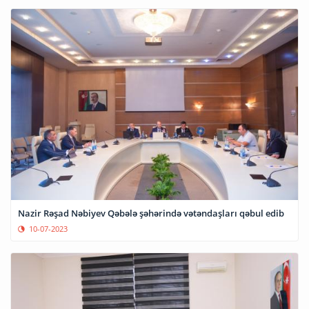
Nazir Rəşad Nəbiyev Qəbələ şəhərində vətəndaşları qəbul edib
10-07-2023