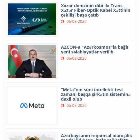
Xəzər dənizinin dibi ilə Trans-
Xəzər Fiber-Optik Kabel Xəttinin
çəkilişi başa çatıb
06-08-2026
AZCON-a "Azərkosmos"la bağlı
yeni səlahiyyətlər verilib
06-08-2026
“Meta”nın süni intellekti test
zamanı başqa şirkətin sisteminə
daxil olub
06-08-2026
Azərbaycanın rəqəmsal idarəçilik