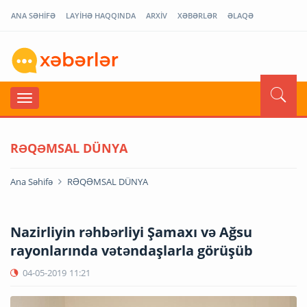
ANA SƏHİFƏ
LAYİHƏ HAQQINDA
ARXİV
XƏBƏRLƏR
ƏLAQƏ
RƏQƏMSAL DÜNYA
Ana Səhifə
RƏQƏMSAL DÜNYA
Nazirliyin rəhbərliyi Şamaxı və Ağsu
rayonlarında vətəndaşlarla görüşüb
04-05-2019
11:21