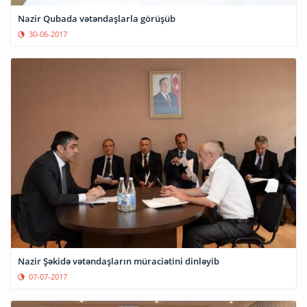
Nazir Qubada vətəndaşlarla görüşüb
30-06-2017
Nazir Şəkidə vətəndaşların müraciətini dinləyib
07-07-2017