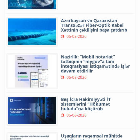
Azərbaycan və Qazaxıstan
Transxəzər Fiber-Optik Kabel
Xəttinin çəkilişini başa çatdırıb
06-08-2026
Nazirlik: “Mobil notariat”
tətbiqinin “mygov”a tam
inteqrasiyası istiqamətində işlər
davam etdirilir
06-08-2026
Beş İcra Hakimiyyəti İT
sistemlərini “Hökumət
buludu”na köçürüb
06-08-2026
Uşaqların rəqəmsal mühitdə