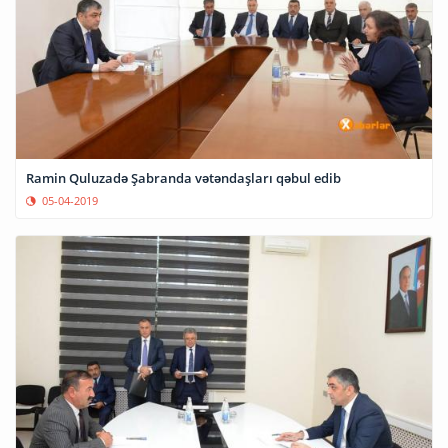
Ramin Quluzadə Şabranda vətəndaşları qəbul edib
05-04-2019