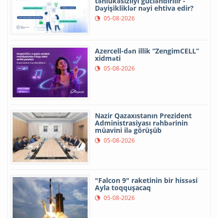
təhlükəsizliyi gücləndirilir -
Dəyişikliklər nəyi ehtiva edir?
05-08-2026
Azercell-dən illik “ZengimCELL”
xidməti
05-08-2026
Nazir Qazaxıstanın Prezident
Administrasiyası rəhbərinin
müavini ilə görüşüb
05-08-2026
"Falcon 9" raketinin bir hissəsi
Ayla toqquşacaq
05-08-2026