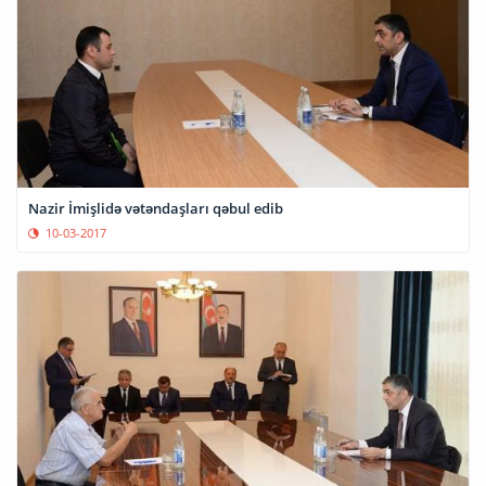
Nazir İmişlidə vətəndaşları qəbul edib
10-03-2017