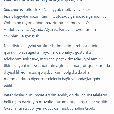
Xeberler.az
bildirir ki, Nəqliyyat, rabitə və yüksək
texnologiyalar naziri Ramin Quluzadə Şamaxıda Şamaxı və
Qobustan rayonlarının, nazirin birinci müavini Əli
Abdullayev isə Ağsuda Ağsu və İsmayıllı rayonlarının
sakinləri ilə görüşüb.
Nazirliyin aidiyyəti struktur bölmələrinin rəhbərlərinin
iştirakı ilə sözügedən rayonlarda əhaliyə göstərilən
telekommunikasiya, internet, poçt xidmətləri, yol təmir-
tikintisi, yeni marşrut xəttinin açılması, marşrut qrafiklərində
dəyişiklik edilməsi, işə qəbul kimi bölgələrdə əhalini
maraqlandıran digər məsələlərlə bağlı vətəndaşlar qəbul
edilib.
Vətəndaşların müraciətləri dinlənilib, qaldırılan məsələlərin
həlli üçün nazirliyin müvafiq qurumlarına tapşırıqlar verilib.
Əksər müraciətlər yerindəcə öz müsbət həllini tapıb.