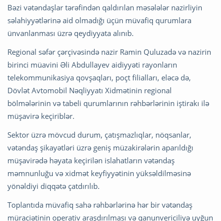
Bəzi vətəndaşlar tərəfindən qaldırılan məsələlər nazirliyin
səlahiyyətlərinə aid olmadığı üçün müvafiq qurumlara
ünvanlanması üzrə qeydiyyata alınıb.
Regional səfər çərçivəsində nazir Ramin Quluzadə və nazirin
birinci müavini Əli Abdullayev aidiyyəti rayonların
telekommunikasiya qovşaqları, poçt filialları, eləcə də,
Dövlət Avtomobil Nəqliyyatı Xidmətinin regional
bölmələrinin və tabeli qurumlarının rəhbərlərinin iştirakı ilə
müşavirə keçiriblər.
Sektor üzrə mövcud durum, çatışmazlıqlar, nöqsanlar,
vətəndaş şikayətləri üzrə geniş müzakirələrin aparıldığı
müşavirədə həyata keçirilən islahatların vətəndaş
məmnunluğu və xidmət keyfiyyətinin yüksəldilməsinə
yönəldiyi diqqətə çatdırılıb.
Toplantıda müvafiq sahə rəhbərlərinə hər bir vətəndaş
müraciətinin operativ araşdırılması və qanunvericiliyə uyğun