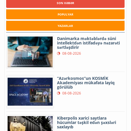
SON XƏBƏR
POPULYAR
YAZARLAR
Danimarka məktəblərdə süni
intellektdən istifadəyə nəzarəti
sərtləşdirir
08-08-2026
“Azərkosmos”un KOSMİK
Akademiyası mükafata layiq
görülüb
08-08-2026
Kiberpolis xarici saytlara
hücumlar təşkil edən şəxsləri
saxlayıb