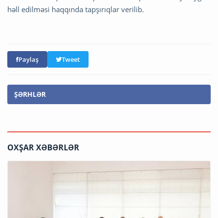
həll edilməsi haqqında tapşırıqlar verilib.
Paylaş
Tweet
ŞƏRHLƏR
OXŞAR XƏBƏRLƏR