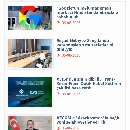
“Google”un məlumat emalı
mərkəzi Hindistanda etirazlara
səbəb olub
06-08-2026
Rəşad Nəbiyev Zəngilanda
vətəndaşların müraciətlərini
dinləyib
06-08-2026
Xəzər dənizinin dibi ilə Trans-
Xəzər Fiber-Optik Kabel Xəttinin
çəkilişi başa çatıb
06-08-2026
AZCON-a "Azərkosmos"la bağlı
yeni səlahiyyətlər verilib
06-08-2026