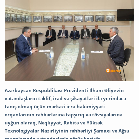
Azərbaycan Respublikası Prezidenti İlham Əliyevin
vətəndaşların təklif, irad və şikayətləri ilə yerindəcə
tanış olmaq üçün mərkəzi icra hakimiyyəti
orqanlarının rəhbərlərinə tapşırıq və tövsiyələrinə
uyğun olaraq, Nəqliyyat, Rabitə və Yüksək
Texnologiyalar Nazirliyinin rəhbərliyi Şamaxı və Ağsu
rayonlarında vətəndaşlarla görüş keçirib.