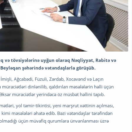
q və tövsiyələrinə uyğun olaraq Nəqliyyat, Rabitə və
 Beyləqan şəhərində vətəndaşlarla görüşüb.
 İmişli, Ağcabədi, Füzuli, Zərdab, Xocavənd və Laçın
n müraciətləri dinlənilib, qaldırılan məsələlərin həlli üçün
 Əksər müraciətlər yerindəcə öz müsbət həllini tapıb.
tləri, yol təmir-tikintisi, yeni marşrut xəttinin açılması,
l kimi məsələləri əhatə edib. Bəzi vətəndaşlar tərəfindən
aid olmadığı üçün müvafiq qurumlara ünvanlanması üzrə