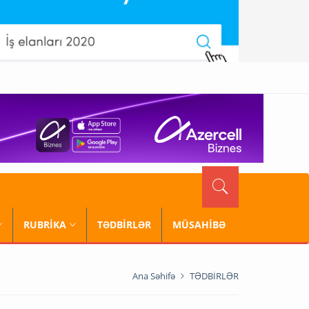
RUBRİKA
TƏDBİRLƏR
MÜSAHİBƏ
Ana Səhifə
TƏDBİRLƏR