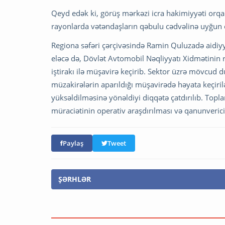
Qeyd edək ki, görüş mərkəzi icra hakimiyyəti orqan
rayonlarda vətəndaşların qəbulu cədvəlinə uyğun o
Regiona səfəri çərçivəsində Ramin Quluzadə aidiyyə
eləcə də, Dövlət Avtomobil Nəqliyyatı Xidmətinin r
iştirakı ilə müşavirə keçirib. Sektor üzrə mövcud d
müzakirələrin aparıldığı müşavirədə həyata keçiri
yüksəldilməsinə yönəldiyi diqqətə çatdırılıb. Topl
müraciətinin operativ araşdırılması və qanunverici
Paylaş
Tweet
ŞƏRHLƏR