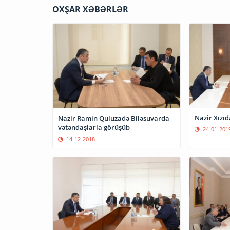
OXŞAR XƏBƏRLƏR
Nazir Xızı
Nazir Ramin Quluzadə Biləsuvarda
vətəndaşlarla görüşüb
24-01-201
14-12-2018