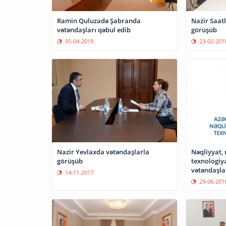
Ramin Quluzadə Şabranda
Nazir Saat
vətəndaşları qəbul edib
görüşüb
05-04-2019
23-02-201
Nazir Yevlaxda vətəndaşlarla
Nəqliyyat, 
görüşüb
texnologiy
vətəndaşla
14-11-2017
29-06-201