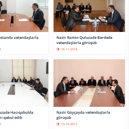
standa vətəndaşlarla
Nazir Ramin Quluzadə Bərdədə
vətəndaşlarla görüşüb
8
16-11-2018
uzadə Hacıqabulda
Nazir Göyçayda vətəndaşlarla
rı qəbul edib
görüşüb
9
13-10-2017