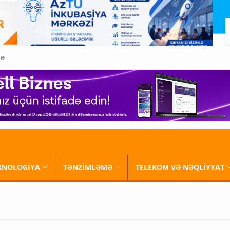
QƏ
XNOLOGİYA
TƏNZİMLƏMƏ
TELEKOM VƏ NƏQLİYYAT