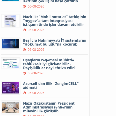
Xəttinin çəkilişini başa çatdırıb
06-08-2026
Nazirlik: “Mobil notariat” tətbiqinin
“mygov”a tam inteqrasiyası
istiqamətində işlər davam etdirilir
06-08-2026
Beş İcra Hakimiyyəti İT sistemlərini
“Hökumət buludu”na köçürüb
06-08-2026
Uşaqların rəqəmsal mühitdə
təhlükəsizliyi gücləndirilir -
Dəyişikliklər nəyi ehtiva edir?
05-08-2026
Azercell-dən illik “ZengimCELL”
xidməti
05-08-2026
Nazir Qazaxıstanın Prezident
Administrasiyası rəhbərinin
müavini ilə görüşüb