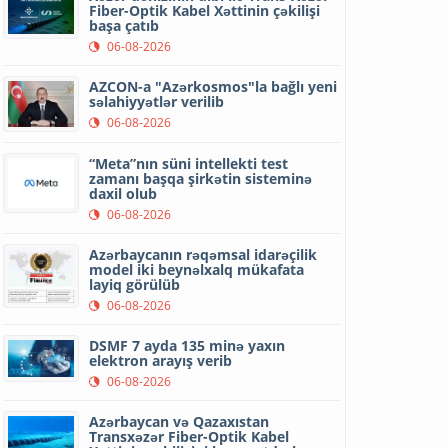
Fiber-Optik Kabel Xəttinin çəkilişi
başa çatıb
06-08-2026
AZCON-a "Azərkosmos"la bağlı yeni
səlahiyyətlər verilib
06-08-2026
“Meta”nın süni intellekti test
zamanı başqa şirkətin sisteminə
daxil olub
06-08-2026
Azərbaycanın rəqəmsal idarəçilik
model iki beynəlxalq mükafata
layiq görülüb
06-08-2026
DSMF 7 ayda 135 minə yaxın
elektron arayış verib
06-08-2026
Azərbaycan və Qazaxıstan
Transxəzər Fiber-Optik Kabel