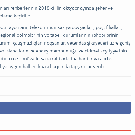
ları rəhbərlərinin 2018-ci ilin oktyabr ayında şəhər və
laraq keçirilib.
ti rayonların telekommunikasiya qovşaqları, poçt filialları,
egional bölmələrinin və tabeli qurumlarının rəhbərlərinin
urum, çatışmazlıqlar, nöqsanlar, vətəndaş şikayətləri üzrə geniş
lən islahatların vətəndaş məmnunluğu və xidmət keyfiyyətinin
antıda nazir müvafiq sahə rəhbərlərinə hər bir vətəndaş
liyə uyğun həll edilməsi haqqında tapşırıqlar verib.