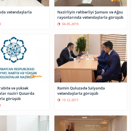
lıda vətəndaşlarla
Nazirliyin rəhbərliyi Şamaxı və Ağsu
rayonlarında vətəndaşlarla görüşüb
8
04-05-2019
rabitə və yüksək
Ramin Quluzadə Salyanda
alar naziri Qusarda
vətəndaşlarla görüşüb
rla görüşüb
15-12-2017
8