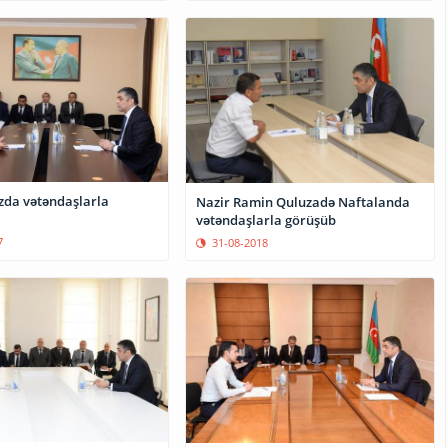
zda vətəndaşlarla
Nazir Ramin Quluzadə Naftalanda
vətəndaşlarla görüşüb
7
31-08-2018