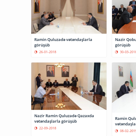
Ramin Quluzadə vətəndaşlarla
Nazir Qobu
görüşüb
görüşüb
26-01-2018
30-03-201
Nazir Ramin Quluzadə Qazaxda
Ramin Qul
vətəndaşlarla görüşüb
vətəndaşla
22-09-2018
08-02-201