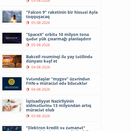
05-08-2026
"Falcon 9" raketinin bir hissəsi Ayla
toqquşacaq
05-08-2026
“SpaceX” orbitə 10 milyon tona
qədər yük çıxarmağı planlaşdırır
05-08-2026
Bakcell rouminqi ilə yay tətilində
dünyanı kəşf et
04-08-2026
Vətəndaşlar “mygov” üzərindən
FHN-ə müraciət edə biləcəklər
04-08-2026
İqtisadiyyat Nazirliyinin
xidmətlərinə 13 milyondan artıq
müraciət olub
03-08-2026
"Elektron kredit və zəmanət"