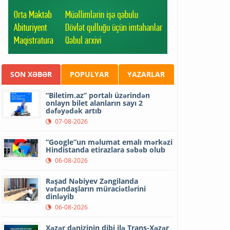
SON XƏBƏR
POPULYAR
YAZARLAR
“Biletim.az” portalı üzərindən
onlayn bilet alanların sayı 2
dəfəyədək artıb
07-08-2026
“Google”un məlumat emalı mərkəzi
Hindistanda etirazlara səbəb olub
06-08-2026
Rəşad Nəbiyev Zəngilanda
vətəndaşların müraciətlərini
dinləyib
06-08-2026
Xəzər dənizinin dibi ilə Trans-Xəzər