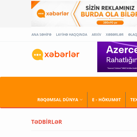
ANA SƏHİFƏ
LAYİHƏ HAQQINDA
ARXİV
XƏBƏRLƏR
ƏLA
RƏQƏMSAL DÜNYA
E - HÖKUMƏT
TE
TƏDBİRLƏR