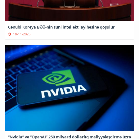
Cənubi Koreya BƏƏ-nin süni intellekt layihəsinə qoşulur
18-11-2025
“Nvidia” və “OpenAI” 250 milyard dollarlıq maliyyələşdirmə üzrə