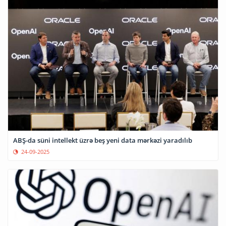
ABŞ-da süni intellekt üzrə beş yeni data mərkəzi yaradılıb
24-09-2025