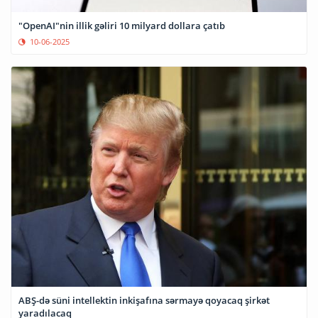
"OpenAI"nin illik gəliri 10 milyard dollara çatıb
10-06-2025
ABŞ-də süni intellektin inkişafına sərmayə qoyacaq şirkət
yaradılacaq