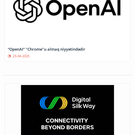
“OpenAI” "Chrome"u almaq niyyətindədir
23-04-2025