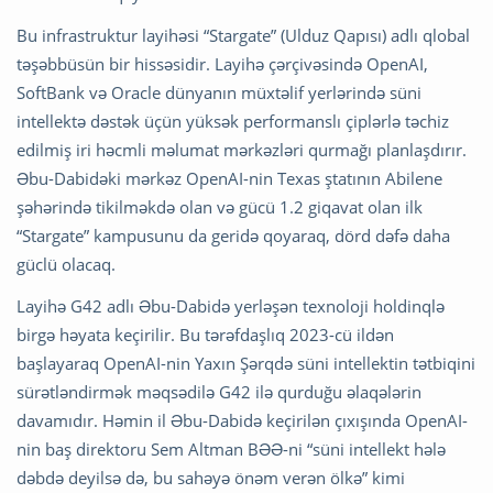
Bu infrastruktur layihəsi “Stargate” (Ulduz Qapısı) adlı qlobal
təşəbbüsün bir hissəsidir. Layihə çərçivəsində OpenAI,
SoftBank və Oracle dünyanın müxtəlif yerlərində süni
intellektə dəstək üçün yüksək performanslı çiplərlə təchiz
edilmiş iri həcmli məlumat mərkəzləri qurmağı planlaşdırır.
Əbu-Dabidəki mərkəz OpenAI-nin Texas ştatının Abilene
şəhərində tikilməkdə olan və gücü 1.2 giqavat olan ilk
“Stargate” kampusunu da geridə qoyaraq, dörd dəfə daha
güclü olacaq.
Layihə G42 adlı Əbu-Dabidə yerləşən texnoloji holdinqlə
birgə həyata keçirilir. Bu tərəfdaşlıq 2023-cü ildən
başlayaraq OpenAI-nin Yaxın Şərqdə süni intellektin tətbiqini
sürətləndirmək məqsədilə G42 ilə qurduğu əlaqələrin
davamıdır. Həmin il Əbu-Dabidə keçirilən çıxışında OpenAI-
nin baş direktoru Sem Altman BƏƏ-ni “süni intellekt hələ
dəbdə deyilsə də, bu sahəyə önəm verən ölkə” kimi