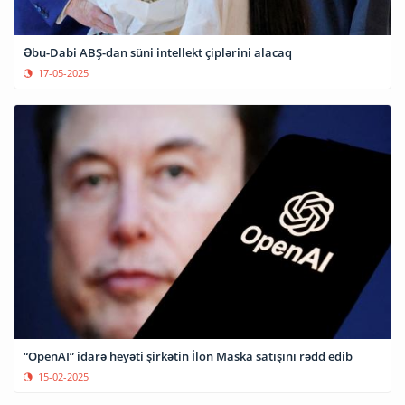
Əbu-Dabi ABŞ-dan süni intellekt çiplərini alacaq
17-05-2025
“OpenAI” idarə heyəti şirkətin İlon Maska satışını rədd edib
15-02-2025