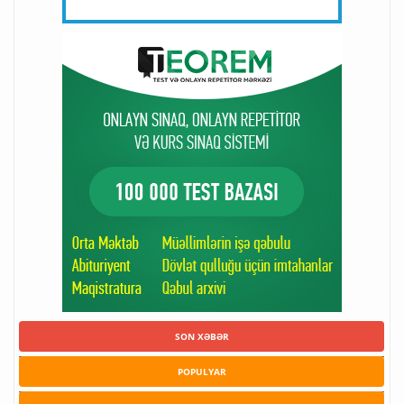
SON XƏBƏR
POPULYAR