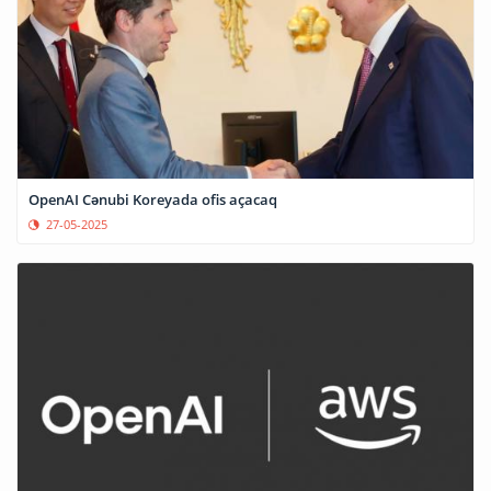
OpenAI Cənubi Koreyada ofis açacaq
27-05-2025