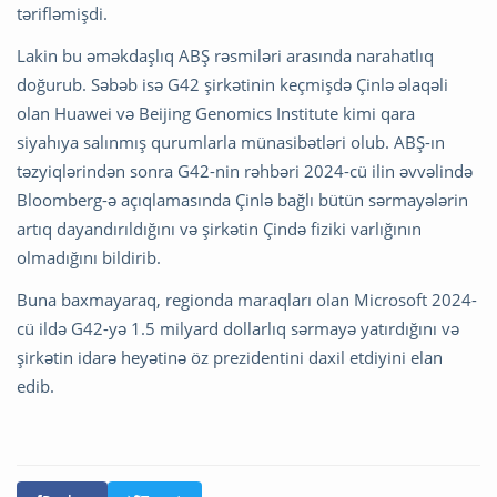
tərifləmişdi.
Lakin bu əməkdaşlıq ABŞ rəsmiləri arasında narahatlıq
doğurub. Səbəb isə G42 şirkətinin keçmişdə Çinlə əlaqəli
olan Huawei və Beijing Genomics Institute kimi qara
siyahıya salınmış qurumlarla münasibətləri olub. ABŞ-ın
təzyiqlərindən sonra G42-nin rəhbəri 2024-cü ilin əvvəlində
Bloomberg-ə açıqlamasında Çinlə bağlı bütün sərmayələrin
artıq dayandırıldığını və şirkətin Çində fiziki varlığının
olmadığını bildirib.
Buna baxmayaraq, regionda maraqları olan Microsoft 2024-
cü ildə G42-yə 1.5 milyard dollarlıq sərmayə yatırdığını və
şirkətin idarə heyətinə öz prezidentini daxil etdiyini elan
edib.