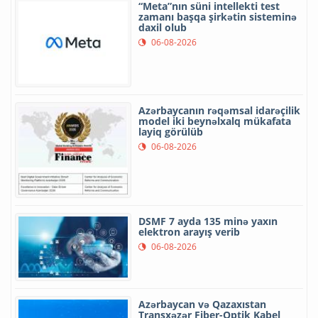
“Meta”nın süni intellekti test
zamanı başqa şirkətin sisteminə
daxil olub
06-08-2026
Azərbaycanın rəqəmsal idarəçilik
model iki beynəlxalq mükafata
layiq görülüb
06-08-2026
DSMF 7 ayda 135 minə yaxın
elektron arayış verib
06-08-2026
Azərbaycan və Qazaxıstan
Transxəzər Fiber-Optik Kabel