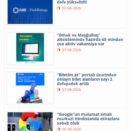
dəfə yüksəltdi!
07-08-2026
“Əmək və Məşğulluq”
altsistemində hazırda 65 mindən
çox aktiv vakansiya var
07-08-2026
“Biletim.az” portalı üzərindən
onlayn bilet alanların sayı 2
dəfəyədək artıb
07-08-2026
“Google”un məlumat emalı
mərkəzi Hindistanda etirazlara
səbəb olub
06-08-2026