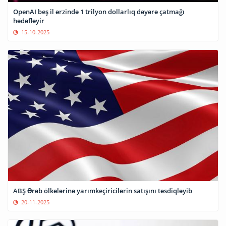
OpenAI beş il ərzində 1 trilyon dollarlıq dəyərə çatmağı
hədəfləyir
15-10-2025
ABŞ Ərəb ölkələrinə yarımkeçiricilərin satışını təsdiqləyib
20-11-2025