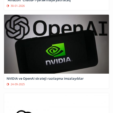
“Amazon” ChatGPT-yə sərmayə yatıracaq
30-01-2026
NVIDIA və OpenAI strateji razılaşma imzalayıblar
24-09-2025