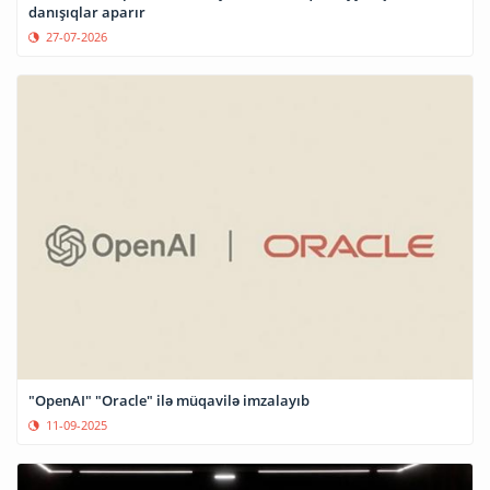
danışıqlar aparır
27-07-2026
"OpenAI" "Oracle" ilə müqavilə imzalayıb
11-09-2025