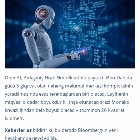
OpenAI, Birləşmiş Ərəb Əmirliklərinin paytaxtı Əbu-Dabidə
gücü 5 giqavat olan nəhəng məlumat mərkəzi kompleksinin
yaradılmasında əsas tərəfdaşlardan biri olacaq. Layihənin
miqyası o qədər böyükdür ki, inşa olunacaq ərazi Monako
knyazlığından belə böyük olacaq – təxminən 26 kvadrat
kilometr.
Xeberler.az
bildirir ki, bu barədə Bloomberg-in yeni
hesabatında qeyd edilib.