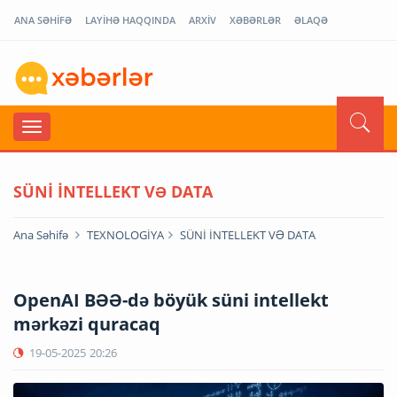
ANA SƏHİFƏ
LAYİHƏ HAQQINDA
ARXİV
XƏBƏRLƏR
ƏLAQƏ
SÜNİ İNTELLEKT VƏ DATA
Ana Səhifə
TEXNOLOGİYA
SÜNİ İNTELLEKT VƏ DATA
OpenAI BƏƏ-də böyük süni intellekt
mərkəzi quracaq
19-05-2025
20:26