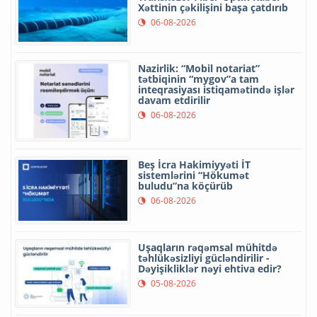
Xəttinin çəkilişini başa çatdırıb
06-08-2026
Nazirlik: “Mobil notariat”
tətbiqinin “mygov”a tam
inteqrasiyası istiqamətində işlər
davam etdirilir
06-08-2026
Beş İcra Hakimiyyəti İT
sistemlərini “Hökumət
buludu”na köçürüb
06-08-2026
Uşaqların rəqəmsal mühitdə
təhlükəsizliyi gücləndirilir -
Dəyişikliklər nəyi ehtiva edir?
05-08-2026