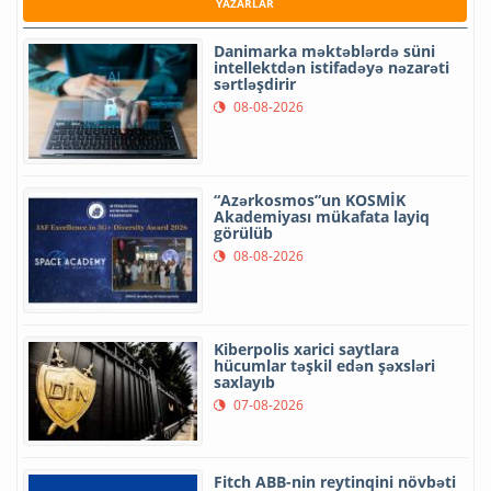
YAZARLAR
Danimarka məktəblərdə süni
intellektdən istifadəyə nəzarəti
sərtləşdirir
08-08-2026
“Azərkosmos”un KOSMİK
Akademiyası mükafata layiq
görülüb
08-08-2026
Kiberpolis xarici saytlara
hücumlar təşkil edən şəxsləri
saxlayıb
07-08-2026
Fitch ABB-nin reytinqini növbəti