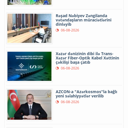
Rəşad Nəbiyev Zəngilanda
vətəndaşların müraciətlərini
dinləyib
06-08-2026
Xəzər dənizinin dibi ilə Trans-
Xəzər Fiber-Optik Kabel Xəttinin
çəkilişi başa çatıb
06-08-2026
AZCON-a "Azərkosmos"la bağlı
yeni səlahiyyətlər verilib
06-08-2026