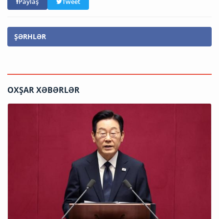
Paylaş
Tweet
ŞƏRHLƏR
OXŞAR XƏBƏRLƏR