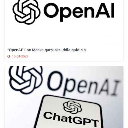
“OpenAI” İlon Maska qarşı əks-iddia qaldırıb
10-04-2025