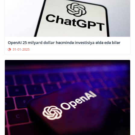
OpenAI 25 milyard dollar həcmində investisiya əldə edə bilər
31-01-2025