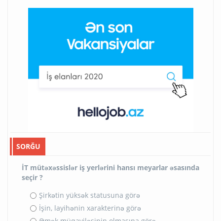
SORĞU
İT mütəxəssislər iş yerlərini hansı meyarlar əsasında
seçir ?
Şirkətin yüksək statusuna görə
İşin, layihənin xarakterinə görə
Əmək müqaviləsinin olmasına görə