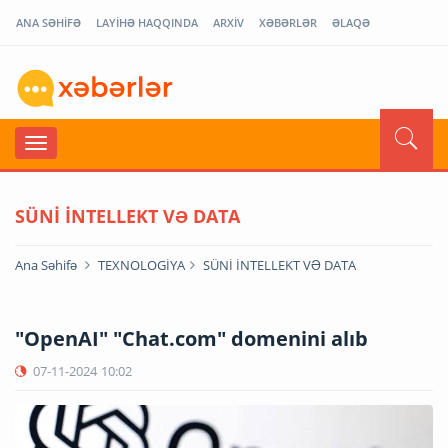
ANA SƏHİFƏ
LAYİHƏ HAQQINDA
ARXİV
XƏBƏRLƏR
ƏLAQƏ
SÜNİ İNTELLEKT VƏ DATA
Ana Səhifə
TEXNOLOGİYA
SÜNİ İNTELLEKT VƏ DATA
"OpenAI" "Chat.com" domenini alıb
07-11-2024
10:02