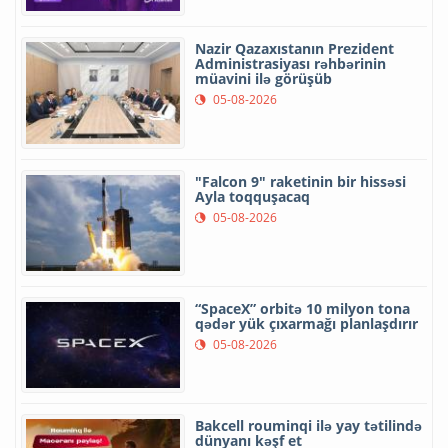
Nazir Qazaxıstanın Prezident
Administrasiyası rəhbərinin
müavini ilə görüşüb
05-08-2026
"Falcon 9" raketinin bir hissəsi
Ayla toqquşacaq
05-08-2026
“SpaceX” orbitə 10 milyon tona
qədər yük çıxarmağı planlaşdırır
05-08-2026
Bakcell rouminqi ilə yay tətilində
dünyanı kəşf et