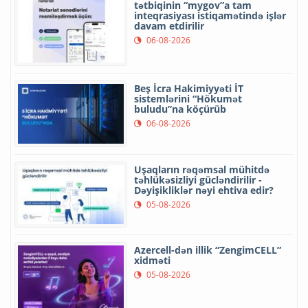
tətbiqinin “mygov”a tam
inteqrasiyası istiqamətində işlər
davam etdirilir
06-08-2026
Beş İcra Hakimiyyəti İT
sistemlərini “Hökumət
buludu”na köçürüb
06-08-2026
Uşaqların rəqəmsal mühitdə
təhlükəsizliyi gücləndirilir -
Dəyişikliklər nəyi ehtiva edir?
05-08-2026
Azercell-dən illik “ZengimCELL”
xidməti
05-08-2026