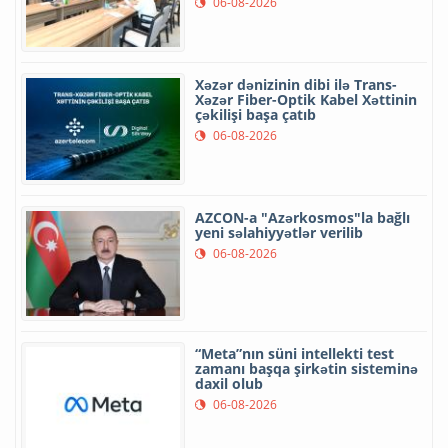
06-08-2026
Xəzər dənizinin dibi ilə Trans-
Xəzər Fiber-Optik Kabel Xəttinin
çəkilişi başa çatıb
06-08-2026
AZCON-a "Azərkosmos"la bağlı
yeni səlahiyyətlər verilib
06-08-2026
“Meta”nın süni intellekti test
zamanı başqa şirkətin sisteminə
daxil olub
06-08-2026