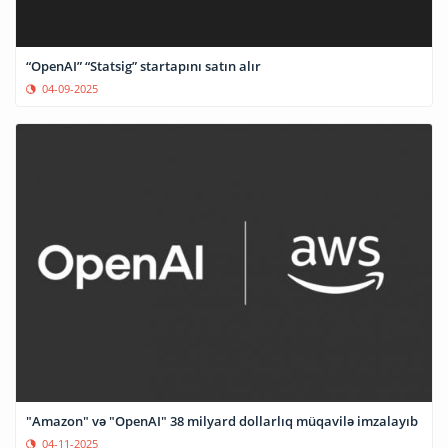
“OpenAI” “Statsig” startapını satın alır
04-09-2025
"Amazon" və "OpenAI" 38 milyard dollarlıq müqavilə imzalayıb
04-11-2025