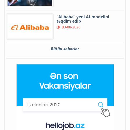
“Alibaba” yeni AI modelini
təqdim edib
03-08-2026
Bütün xəbərlər