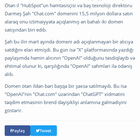
Ötən il "HubSpot"un həmtəsisçisi və baş texnoloji direktoru
Darmeş Şah "Chat.com" domenini 15,5 milyon dollara satın
alaraq onu ictimaiyyətə açıqlanmış ən bahalı iki domen
satışından biri edib.
Şah bu ilin mart ayında domeni adı açıqlanmayan bir alıcıya
satdığını elan etmişdi. Bu gün isə "X" platformasında yazdığı
paylaşımda həmin alıcının "OpenAI" olduğunu təsdiqləyib və
ehtimal olunur ki, qarşılığında "OpenAI" səhmləri ilə ödəniş
alıb.
Domen ötən ildən bəri başqa bir şəxsə satılmayıb. Bu isə
"OpenAI"nin "Chat.com" üzərindən "ChatGPT" xidmətini
təqdim etməsinin brend dəyişikliyi anlamına gəlmədiyini
göstərir.
Paylaş
Tweet