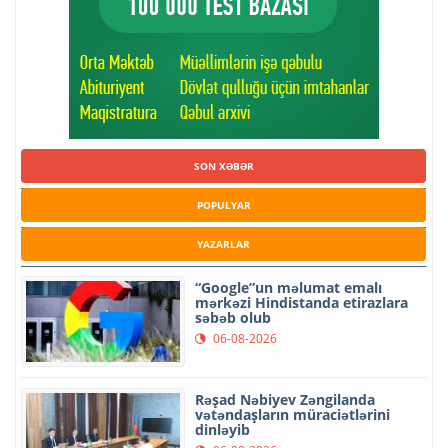
SON XƏBƏR
POPULYAR
YAZARLAR
“Google”un məlumat emalı
mərkəzi Hindistanda etirazlara
səbəb olub
06-08-2026
Rəşad Nəbiyev Zəngilanda
vətəndaşların müraciətlərini
dinləyib