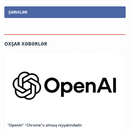
ŞƏRHLƏR
OXŞAR XƏBƏRLƏR
“OpenAI” "Chrome"u almaq niyyətindədir