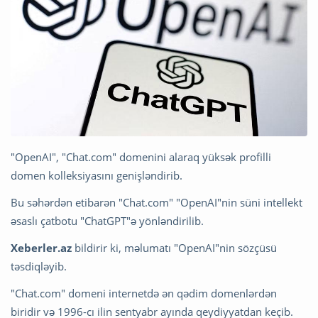
"OpenAI", "Chat.com" domenini alaraq yüksək profilli
domen kolleksiyasını genişləndirib.
Bu səhərdən etibarən "Chat.com" "OpenAI"nin süni intellekt
əsaslı çatbotu "ChatGPT"ə yönləndirilib.
Xeberler.az
bildirir ki, məlumatı "OpenAI"nin sözçüsü
təsdiqləyib.
"Chat.com" domeni internetdə ən qədim domenlərdən
biridir və 1996-cı ilin sentyabr ayında qeydiyyatdan keçib.