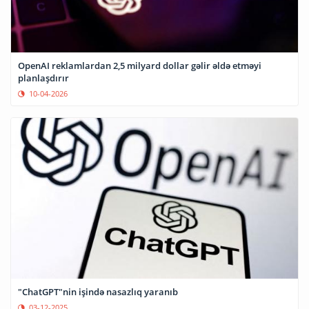
OpenAI reklamlardan 2,5 milyard dollar gəlir əldə etməyi
planlaşdırır
10-04-2026
"ChatGPT"nin işində nasazlıq yaranıb
03-12-2025