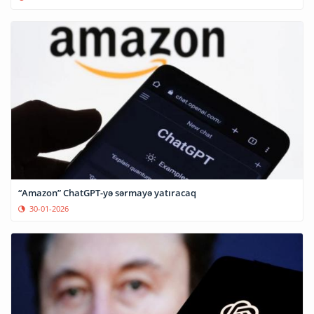
“Amazon” ChatGPT-yə sərmayə yatıracaq
30-01-2026