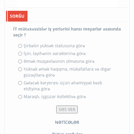
SORĞU
İT mütəxəssislər iş yerlərini hansı meyarlar əsasında
seçir ?
Şirkətin yüksək statusuna görə
İşin, layihənin xarakterinə görə
Əmək müqaviləsinin olmasına görə
Yüksək əmək haqqına, mükafatlara və digər
güzəştlərə görə
Gələcək karyerası üçün əhəmiyyət kəsb
etdiyinə görə
Maraqlı, işgüzar kollektivə görə
NƏTİCƏLƏR