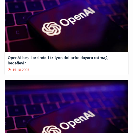
OpenAI beş il ərzində 1 trilyon dollarlıq dəyərə çatmağı
hədəfləyir
15-10-2025