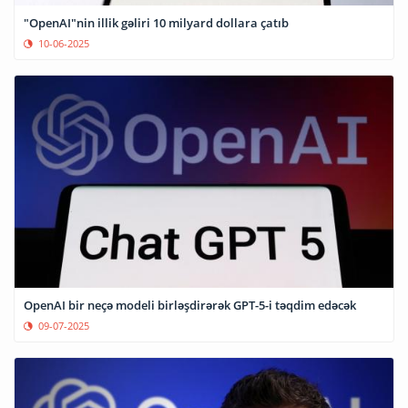
"OpenAI"nin illik gəliri 10 milyard dollara çatıb
10-06-2025
OpenAI bir neçə modeli birləşdirərək GPT-5-i təqdim edəcək
09-07-2025