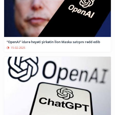
“OpenAI” idarə heyəti şirkətin İlon Maska satışını rədd edib
15-02-2025