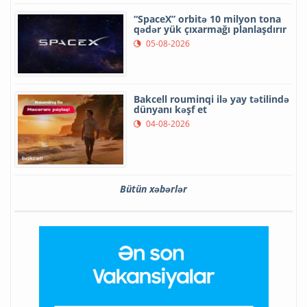
“SpaceX” orbitə 10 milyon tona
qədər yük çıxarmağı planlaşdırır
05-08-2026
Bakcell rouminqi ilə yay tətilində
dünyanı kəşf et
04-08-2026
Bütün xəbərlər