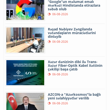
“Google”un məlumat emalı
mərkəzi Hindistanda etirazlara
səbəb olub
06-08-2026
Rəşad Nəbiyev Zəngilanda
vətəndaşların müraciətlərini
dinləyib
06-08-2026
Xəzər dənizinin dibi ilə Trans-
Xəzər Fiber-Optik Kabel Xəttinin
çəkilişi başa çatıb
06-08-2026
AZCON-a "Azərkosmos"la bağlı
yeni səlahiyyətlər verilib
06-08-2026