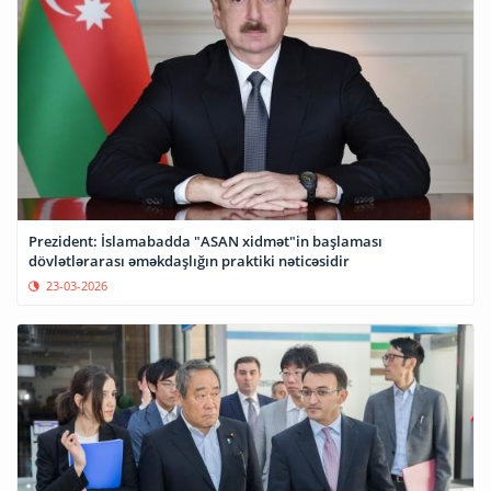
Prezident: İslamabadda "ASAN xidmət"in başlaması
dövlətlərarası əməkdaşlığın praktiki nəticəsidir
23-03-2026