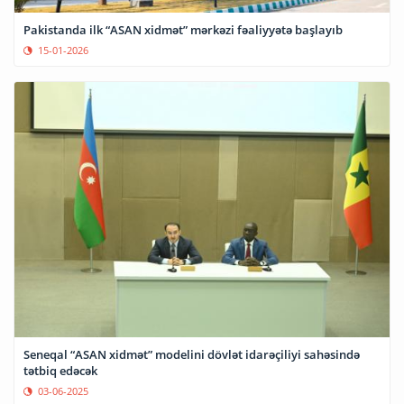
Pakistanda ilk “ASAN xidmət” mərkəzi fəaliyyətə başlayıb
15-01-2026
Seneqal “ASAN xidmət” modelini dövlət idarəçiliyi sahəsində
tətbiq edəcək
03-06-2025