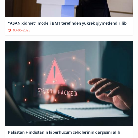
"ASAN xidmət" modeli BMT tərəfindən yüksək qiymətləndirilib
03-06-2025
Pakistan Hindistanın kiberhücum cəhdlərinin qarşısını alıb