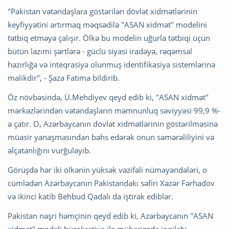
"Pakistan vətəndaşlara göstərilən dövlət xidmətlərinin
keyfiyyətini artırmaq məqsədilə "ASAN xidmət" modelini
tətbiq etməyə çalışır. Ölkə bu modelin uğurla tətbiqi üçün
bütün lazımi şərtlərə - güclü siyasi iradəyə, rəqəmsal
hazırlığa və inteqrasiya olunmuş identifikasiya sistemlərinə
malikdir", - Şaza Fatima bildirib.
Öz növbəsində, Ü.Mehdiyev qeyd edib ki, "ASAN xidmət"
mərkəzlərindən vətəndaşların məmnunluq səviyyəsi 99,9 %-
ə çatır. O, Azərbaycanın dövlət xidmətlərinin göstərilməsinə
müasir yanaşmasından bəhs edərək onun səmərəliliyini və
əlçatanlığını vurğulayıb.
Görüşdə hər iki ölkənin yüksək vəzifəli nümayəndələri, o
cümlədən Azərbaycanın Pakistandakı səfiri Xəzər Fərhadov
və ikinci katib Behbud Qadalı da iştirak ediblər.
Pakistan nəşri həmçinin qeyd edib ki, Azərbaycanın "ASAN