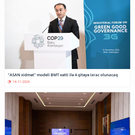
"ASAN xidmət" modeli BMT xətti ilə 4 qitəyə ixrac olunacaq
14-11-2024