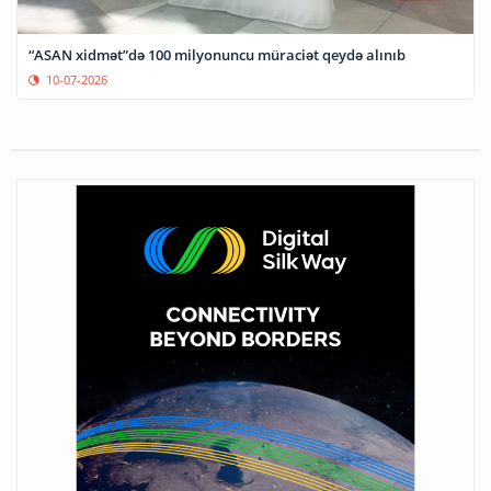
“ASAN xidmət”də 100 milyonuncu müraciət qeydə alınıb
10-07-2026