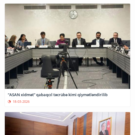
“ASAN xidmət” qabaqcıl təcrübə kimi qiymətləndirilib
18-03-2026