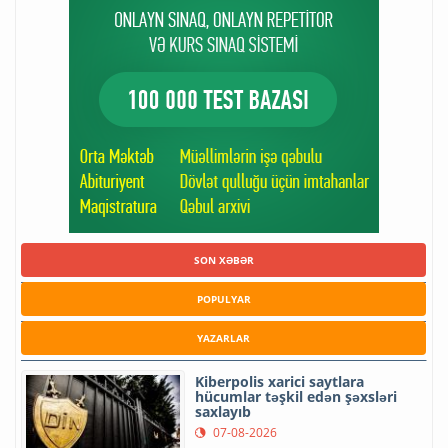
SON XƏBƏR
POPULYAR
YAZARLAR
Kiberpolis xarici saytlara
hücumlar təşkil edən şəxsləri
saxlayıb
07-08-2026