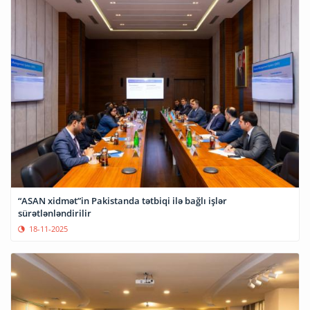
“ASAN xidmət”in Pakistanda tətbiqi ilə bağlı işlər
sürətlənləndirilir
18-11-2025