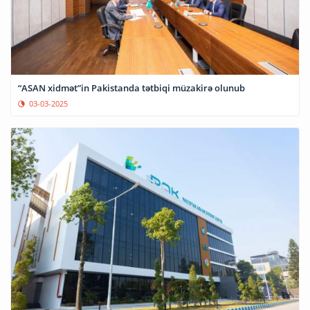
“ASAN xidmət”in Pakistanda tətbiqi müzakirə olunub
03-03-2025