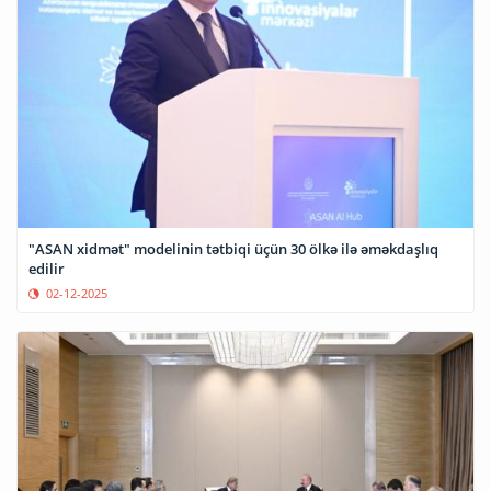
"ASAN xidmət" modelinin tətbiqi üçün 30 ölkə ilə əməkdaşlıq
edilir
02-12-2025