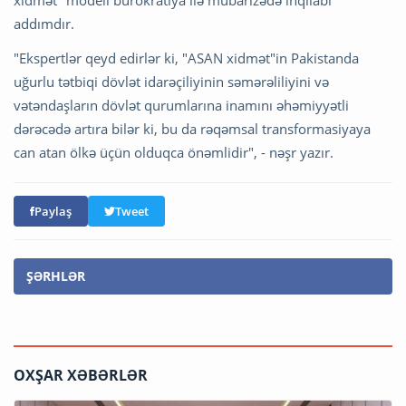
xidmət" modeli bürokratiya ilə mübarizədə inqilabi
addımdır.
"Ekspertlər qeyd edirlər ki, "ASAN xidmət"in Pakistanda
uğurlu tətbiqi dövlət idarəçiliyinin səmərəliliyini və
vətəndaşların dövlət qurumlarına inamını əhəmiyyətli
dərəcədə artıra bilər ki, bu da rəqəmsal transformasiyaya
can atan ölkə üçün olduqca önəmlidir", - nəşr yazır.
Paylaş
Tweet
ŞƏRHLƏR
OXŞAR XƏBƏRLƏR