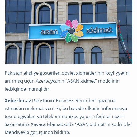
Pakistan əhaliyə göstərilən dövlət xidmətlərinin keyfiyyətini
artırmaq üçün Azərbaycanın "ASAN xidmət" modelinin
tətbiqində maraqlıdır.
Xeberler.az
Pakistanın"Business Recorder" qəzetinə
istinadən məlumat verir ki, bu barədə ölkənin informasiya
texnologiyaları və telekommunikasiya üzrə federal naziri
Şaza Fatima Xavaca İslamabadda "ASAN xidmət"in sədri Ülvi
Mehdiyevlə görüşündə bildirib.