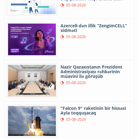
05-08-2026
Azercell-dən illik “ZengimCELL”
xidməti
05-08-2026
Nazir Qazaxıstanın Prezident
Administrasiyası rəhbərinin
müavini ilə görüşüb
05-08-2026
"Falcon 9" raketinin bir hissəsi
Ayla toqquşacaq
05-08-2026