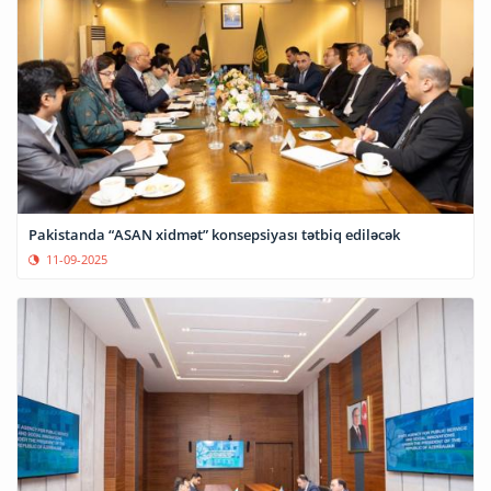
Pakistanda “ASAN xidmət” konsepsiyası tətbiq ediləcək
11-09-2025