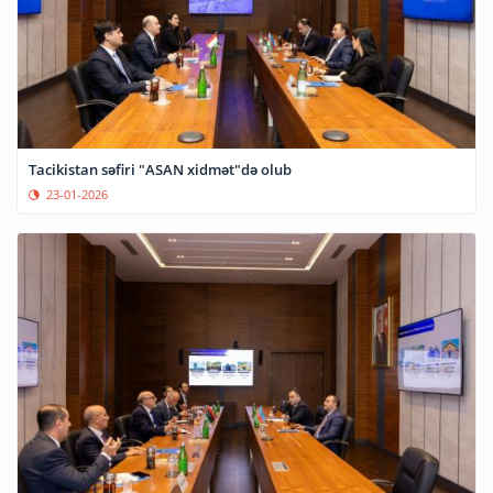
Tacikistan səfiri "ASAN xidmət"də olub
23-01-2026