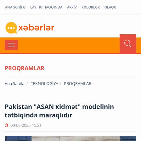
ANA SƏHİFƏ
LAYİHƏ HAQQINDA
ARXİV
XƏBƏRLƏR
ƏLAQƏ
PROQRAMLAR
Ana Səhifə
TEXNOLOGİYA
PROQRAMLAR
Pakistan "ASAN xidmət" modelinin
tətbiqində maraqlıdır
09-09-2025
15:21