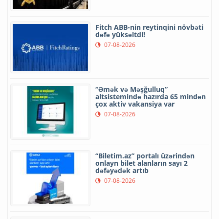
Fitch ABB-nin reytinqini növbəti
dəfə yüksəltdi!
07-08-2026
“Əmək və Məşğulluq”
altsistemində hazırda 65 mindən
çox aktiv vakansiya var
07-08-2026
“Biletim.az” portalı üzərindən
onlayn bilet alanların sayı 2
dəfəyədək artıb
07-08-2026