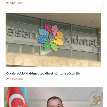
04-11-2025
Ölkələrə ASAN xidmət təcrübəsi nümunə göstərilir
13-02-2017