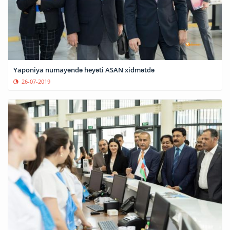
Yaponiya nümayəndə heyəti ASAN xidmətdə
26-07-2019