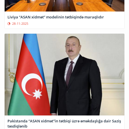
Liviya “ASAN xidmət” modelinin tətbiqində maraqlıdır
28-11-2025
Pakistanda “ASAN xidmət”in tətbiqi üzrə əməkdaşlığa dair Saziş
təsdiqlənib