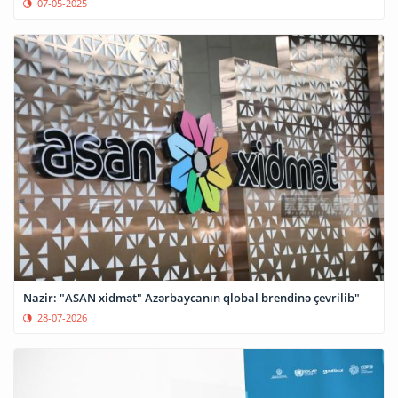
07-05-2025
Nazir: "ASAN xidmət" Azərbaycanın qlobal brendinə çevrilib"
28-07-2026