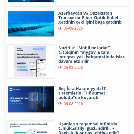
Azərbaycan və Qazaxıstan
Transxəzər Fiber-Optik Kabel
Xəttinin çəkilişini başa çatdırıb
06-08-2026
Nazirlik: “Mobil notariat”
tətbiqinin “mygov”a tam
inteqrasiyası istiqamətində işlər
davam etdirilir
06-08-2026
Beş İcra Hakimiyyəti İT
sistemlərini “Hökumət
buludu”na köçürüb
06-08-2026
Uşaqların rəqəmsal mühitdə
təhlükəsizliyi gücləndirilir -
Dəyişikliklər nəyi ehtiva edir?