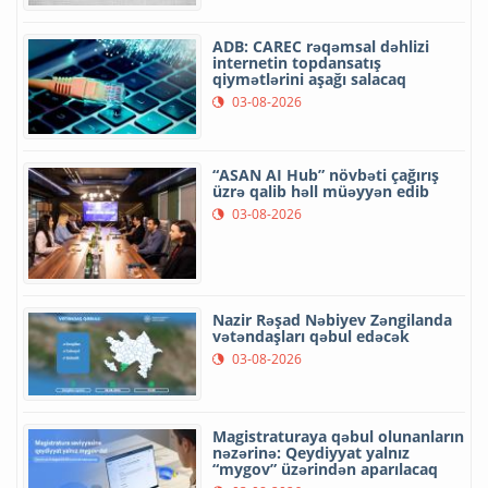
ADB: CAREC rəqəmsal dəhlizi
internetin topdansatış
qiymətlərini aşağı salacaq
03-08-2026
“ASAN AI Hub” növbəti çağırış
üzrə qalib həll müəyyən edib
03-08-2026
Nazir Rəşad Nəbiyev Zəngilanda
vətəndaşları qəbul edəcək
03-08-2026
Magistraturaya qəbul olunanların
nəzərinə: Qeydiyyat yalnız
“mygov” üzərindən aparılacaq