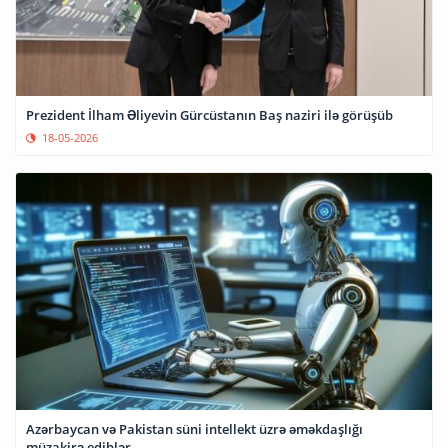
Prezident İlham Əliyevin Gürcüstanın Baş naziri ilə görüşüb
18-05-2026
Azərbaycan və Pakistan süni intellekt üzrə əməkdaşlığı
müzakirə ediblər