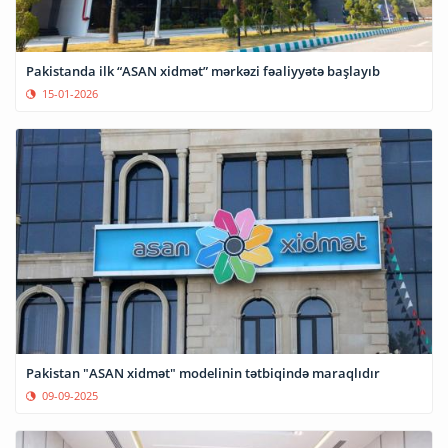
Pakistanda ilk “ASAN xidmət” mərkəzi fəaliyyətə başlayıb
15-01-2026
Pakistan "ASAN xidmət" modelinin tətbiqində maraqlıdır
09-09-2025