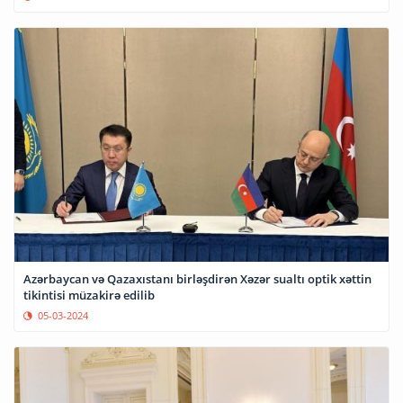
Azərbaycan və Qazaxıstanı birləşdirən Xəzər sualtı optik xəttin
tikintisi müzakirə edilib
05-03-2024