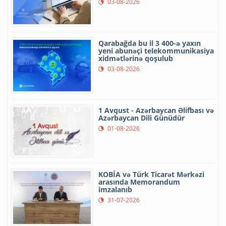
03-08-2026
Qarabağda bu il 3 400-ə yaxın
yeni abunəçi telekommunikasiya
xidmətlərinə qoşulub
03-08-2026
1 Avqust - Azərbaycan Əlifbası və
Azərbaycan Dili Günüdür
01-08-2026
KOBİA və Türk Ticarət Mərkəzi
arasında Memorandum
imzalanıb
31-07-2026