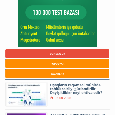
SON XƏBƏR
POPULYAR
YAZARLAR
Uşaqların rəqəmsal mühitdə
təhlükəsizliyi gücləndirilir -
Dəyişikliklər nəyi ehtiva edir?
05-08-2026