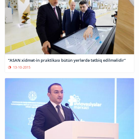
“ASAN xidmət-in praktikası bütün yerlərdə tətbiq edilməlidir”
13-10-2015