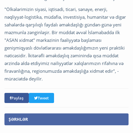
"Ölkələrimizin siyasi, iqtisadi, ticari, sənaye, enerji,
nəqliyyat-logistika, müdafiə, investisiya, humanitar və digər
sahələrdə qarşılıqlı faydalı əməkdaşlığı gündən-günə yeni
məzmunla zənginləşir. Bir müddət əvvəl İslamabadda ilk
"ASAN xidmət" mərkəzinin fəaliyyətə başlaması
genişmiqyaslı dövlətlərarası əməkdaşlığımızın yeni praktiki
nəticəsidir. İkitərəfli əməkdaşlıq zəminində qısa müddət
ərzində əldə etdiyimiz nailiyyətlər xalqlarımızın rifahına və
firavanlığına, regionumuzda əməkdaşlığa xidmət edir", -
müraciətdə deyilir.
Paylaş
Tweet
ŞƏRHLƏR