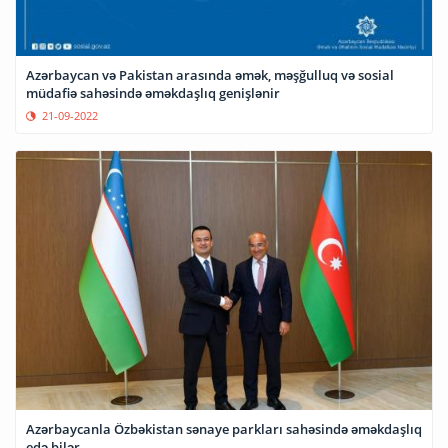
Azərbaycan və Pakistan arasında əmək, məşğulluq və sosial
müdafiə sahəsində əməkdaşlıq genişlənir
21-09-2022
Azərbaycanla Özbəkistan sənaye parkları sahəsində əməkdaşlıq
edə bilər