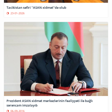
Tacikistan səfiri "ASAN xidmət"də olub
23-01-2026
Prezident ASAN xidmət mərkəzlərinin fəaliyyəti ilə bağlı
sərəncam imzalayıb
06-09-2016