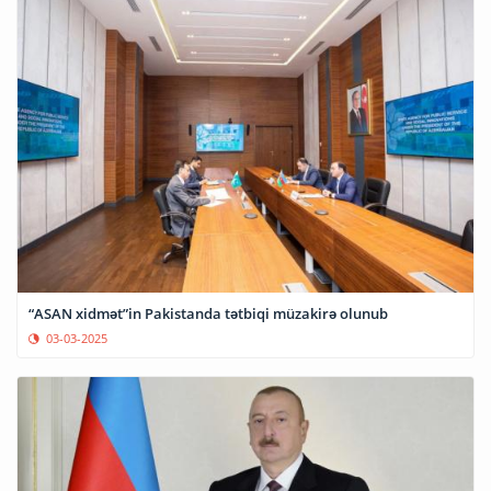
“ASAN xidmət”in Pakistanda tətbiqi müzakirə olunub
03-03-2025