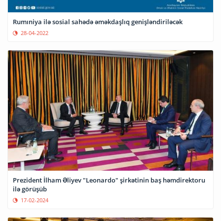
Rumıniya ilə sosial sahədə əməkdaşlıq genişləndiriləcək
28-04-2022
Prezident İlham Əliyev "Leonardo" şirkətinin baş həmdirektoru
ilə görüşüb
17-02-2024