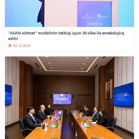
"ASAN xidmət" modelinin tətbiqi üçün 30 ölkə ilə əməkdaşlıq
edilir
02-12-2025