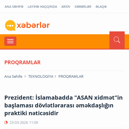
ANA SƏHİFƏ
LAYİHƏ HAQQINDA
ARXİV
XƏBƏRLƏR
ƏLAQƏ
PROQRAMLAR
Ana Səhifə
TEXNOLOGİYA
PROQRAMLAR
Prezident: İslamabadda "ASAN xidmət"in
başlaması dövlətlərarası əməkdaşlığın
praktiki nəticəsidir
23-03-2026
11:09