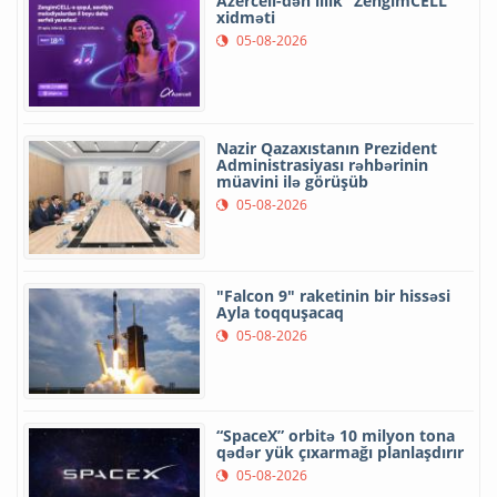
Azercell-dən illik “ZengimCELL”
xidməti
05-08-2026
Nazir Qazaxıstanın Prezident
Administrasiyası rəhbərinin
müavini ilə görüşüb
05-08-2026
"Falcon 9" raketinin bir hissəsi
Ayla toqquşacaq
05-08-2026
“SpaceX” orbitə 10 milyon tona
qədər yük çıxarmağı planlaşdırır
05-08-2026