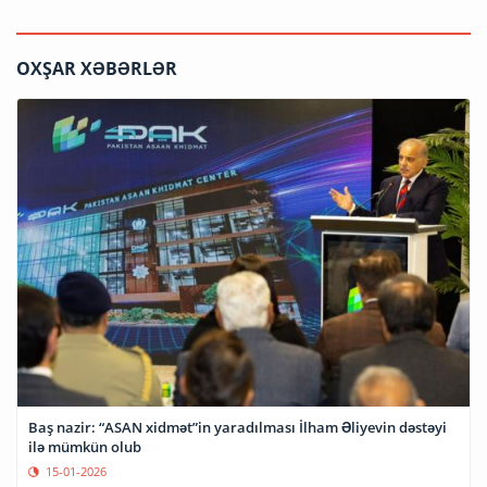
OXŞAR XƏBƏRLƏR
Baş nazir: “ASAN xidmət”in yaradılması İlham Əliyevin dəstəyi
ilə mümkün olub
15-01-2026