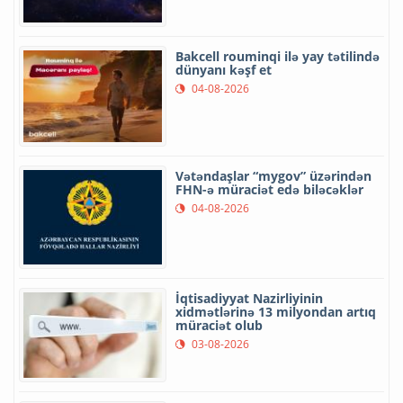
Bakcell rouminqi ilə yay tətilində
dünyanı kəşf et
04-08-2026
Vətəndaşlar “mygov” üzərindən
FHN-ə müraciət edə biləcəklər
04-08-2026
İqtisadiyyat Nazirliyinin
xidmətlərinə 13 milyondan artıq
müraciət olub
03-08-2026