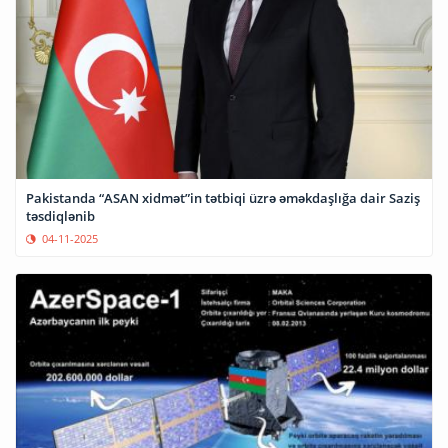
Pakistanda “ASAN xidmət”in tətbiqi üzrə əməkdaşlığa dair Saziş
təsdiqlənib
04-11-2025