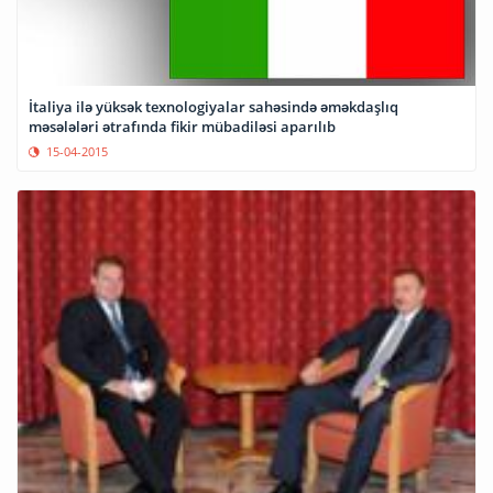
İtaliya ilə yüksək texnologiyalar sahəsində əməkdaşlıq
məsələləri ətrafında fikir mübadiləsi aparılıb
15-04-2015