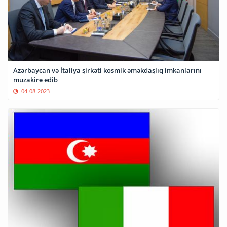
Azərbaycan və İtaliya şirkəti kosmik əməkdaşlıq imkanlarını
müzakirə edib
04-08-2023