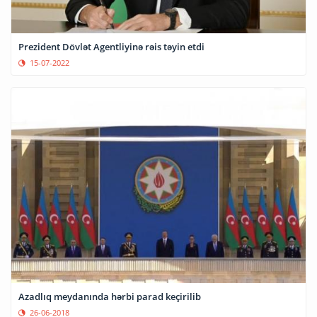
Prezident Dövlət Agentliyinə rəis təyin etdi
15-07-2022
Azadlıq meydanında hərbi parad keçirilib
26-06-2018