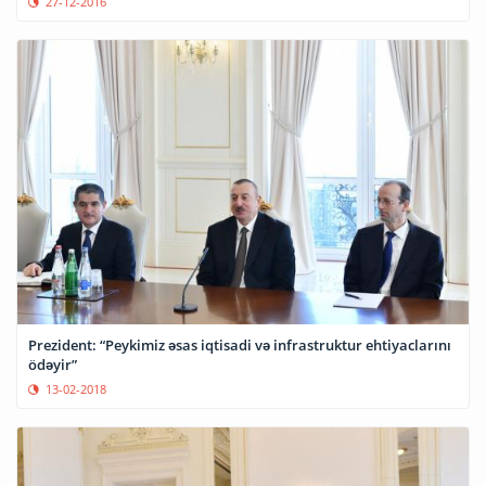
27-12-2016
Prezident: “Peykimiz əsas iqtisadi və infrastruktur ehtiyaclarını
ödəyir”
13-02-2018