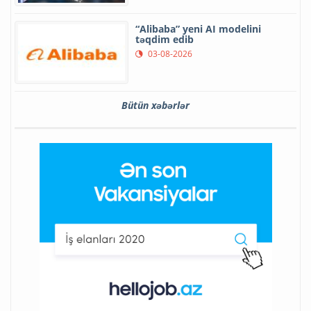
“Alibaba” yeni AI modelini
təqdim edib
03-08-2026
Bütün xəbərlər