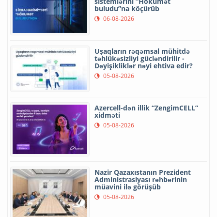
sistemlərini “Hökumət
buludu”na köçürüb
06-08-2026
Uşaqların rəqəmsal mühitdə
təhlükəsizliyi gücləndirilir -
Dəyişikliklər nəyi ehtiva edir?
05-08-2026
Azercell-dən illik “ZengimCELL”
xidməti
05-08-2026
Nazir Qazaxıstanın Prezident
Administrasiyası rəhbərinin
müavini ilə görüşüb
05-08-2026