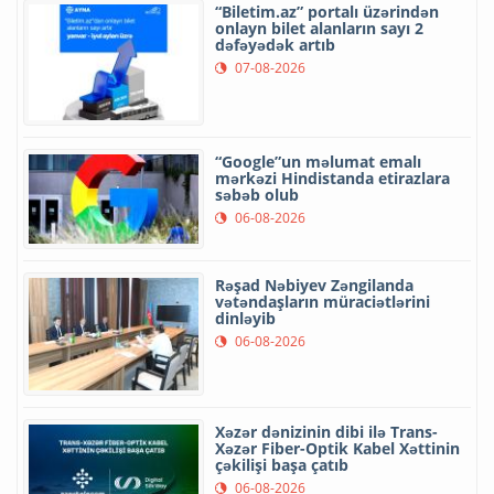
“Biletim.az” portalı üzərindən
onlayn bilet alanların sayı 2
dəfəyədək artıb
07-08-2026
“Google”un məlumat emalı
mərkəzi Hindistanda etirazlara
səbəb olub
06-08-2026
Rəşad Nəbiyev Zəngilanda
vətəndaşların müraciətlərini
dinləyib
06-08-2026
Xəzər dənizinin dibi ilə Trans-
Xəzər Fiber-Optik Kabel Xəttinin
çəkilişi başa çatıb
06-08-2026