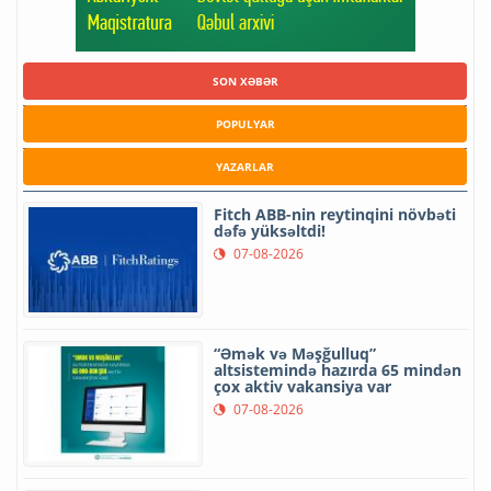
SON XƏBƏR
POPULYAR
YAZARLAR
Fitch ABB-nin reytinqini növbəti
dəfə yüksəltdi!
07-08-2026
“Əmək və Məşğulluq”
altsistemində hazırda 65 mindən
çox aktiv vakansiya var
07-08-2026