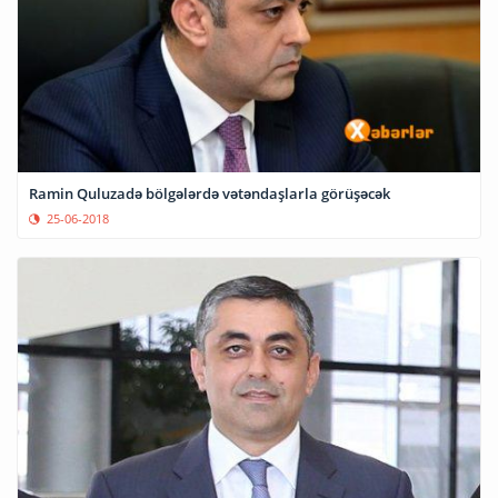
Ramin Quluzadə bölgələrdə vətəndaşlarla görüşəcək
25-06-2018