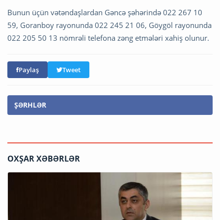
Bunun üçün vətəndaşlardan Gəncə şəhərində 022 267 10
59, Goranboy rayonunda 022 245 21 06, Göygöl rayonunda
022 205 50 13 nömrəli telefona zəng etmələri xahiş olunur.
Paylaş
Tweet
ŞƏRHLƏR
OXŞAR XƏBƏRLƏR