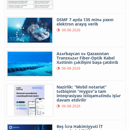
DSMF 7 ayda 135 minə yaxın
elektron arayış verib
06-08-2026
Azərbaycan və Qazaxıstan
Transxəzər Fiber-Optik Kabel
Xəttinin çəkilişini başa çatdırıb
06-08-2026
Nazirlik: “Mobil notariat”
tətbiqinin “mygov”a tam
inteqrasiyası istiqamətində işlər
davam etdirilir
06-08-2026
Beş İcra Hakimiyyəti İT