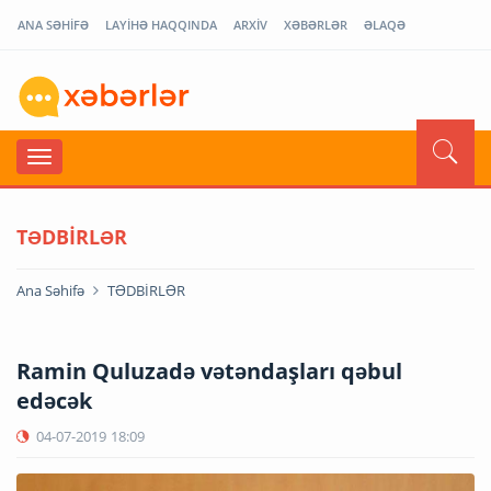
ANA SƏHİFƏ
LAYİHƏ HAQQINDA
ARXİV
XƏBƏRLƏR
ƏLAQƏ
TƏDBİRLƏR
Ana Səhifə
TƏDBİRLƏR
Ramin Quluzadə vətəndaşları qəbul
edəcək
04-07-2019
18:09