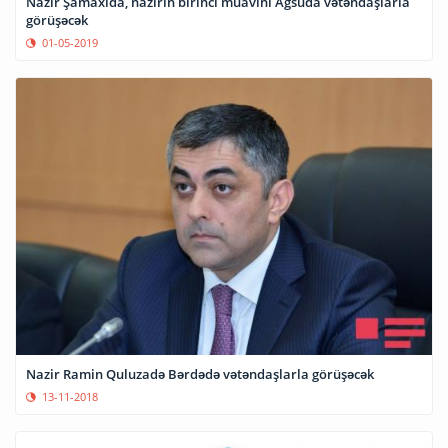
Nazir Şamaxıda, nazirin birinci müavini Ağsuda vətəndaşlarla
görüşəcək
01-05-2019
Nazir Ramin Quluzadə Bərdədə vətəndaşlarla görüşəcək
13-11-2018