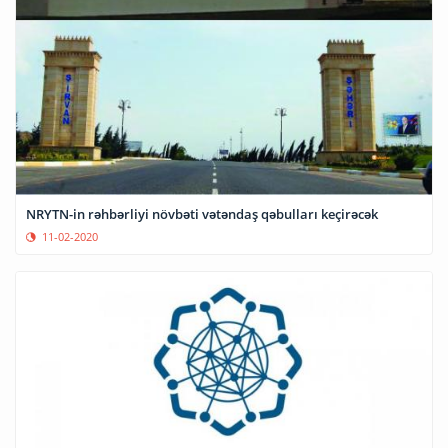
NRYTN-in rəhbərliyi növbəti vətəndaş qəbulları keçirəcək
11-02-2020