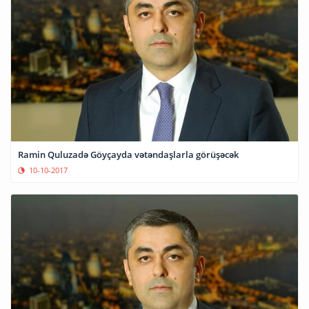
Ramin Quluzadə Göyçayda vətəndaşlarla görüşəcək
10-10-2017