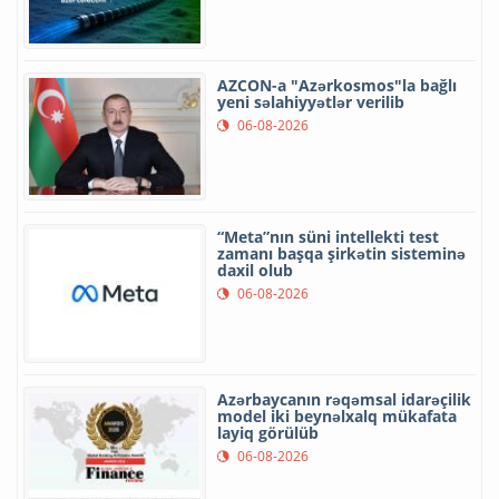
AZCON-a "Azərkosmos"la bağlı
yeni səlahiyyətlər verilib
06-08-2026
“Meta”nın süni intellekti test
zamanı başqa şirkətin sisteminə
daxil olub
06-08-2026
Azərbaycanın rəqəmsal idarəçilik
model iki beynəlxalq mükafata
layiq görülüb
06-08-2026