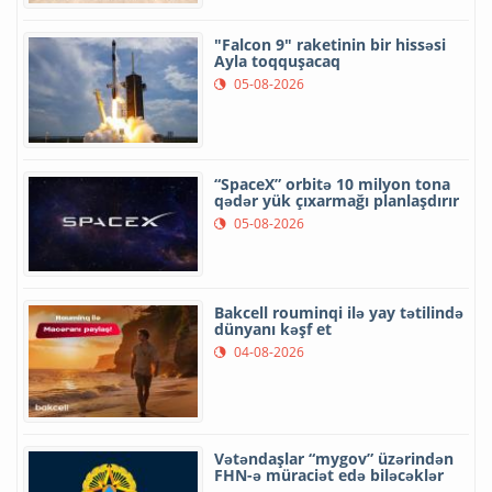
"Falcon 9" raketinin bir hissəsi
Ayla toqquşacaq
05-08-2026
“SpaceX” orbitə 10 milyon tona
qədər yük çıxarmağı planlaşdırır
05-08-2026
Bakcell rouminqi ilə yay tətilində
dünyanı kəşf et
04-08-2026
Vətəndaşlar “mygov” üzərindən
FHN-ə müraciət edə biləcəklər