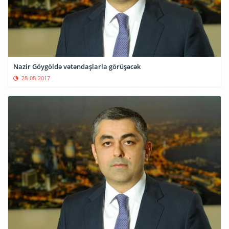
Nazir Göygöldə vətəndaşlarla görüşəcək
28-08-2017