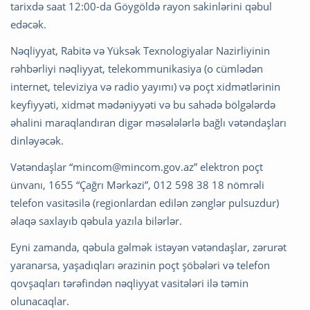
tarixdə saat 12:00-da Göygöldə rayon sakinlərini qəbul
edəcək.
Nəqliyyat, Rabitə və Yüksək Texnologiyalar Nazirliyinin
rəhbərliyi nəqliyyat, telekommunikasiya (o cümlədən
internet, televiziya və radio yayımı) və poçt xidmətlərinin
keyfiyyəti, xidmət mədəniyyəti və bu sahədə bölgələrdə
əhalini maraqlandıran digər məsələlərlə bağlı vətəndaşları
dinləyəcək.
Vətəndaşlar “
mincom@mincom.gov.az
” elektron poçt
ünvanı, 1655 “Çağrı Mərkəzi”, 012 598 38 18 nömrəli
telefon vasitəsilə (regionlardan edilən zənglər pulsuzdur)
əlaqə saxlayıb qəbula yazıla bilərlər.
Eyni zamanda, qəbula gəlmək istəyən vətəndaşlar, zərurət
yaranarsa, yaşadıqları ərazinin poçt şöbələri və telefon
qovşaqları tərəfindən nəqliyyat vasitələri ilə təmin
olunacaqlar.