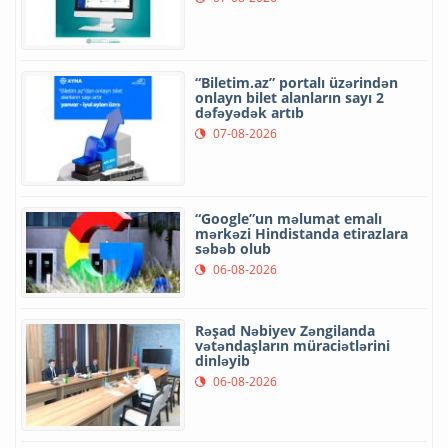
“Biletim.az” portalı üzərindən
onlayn bilet alanların sayı 2
dəfəyədək artıb
07-08-2026
“Google”un məlumat emalı
mərkəzi Hindistanda etirazlara
səbəb olub
06-08-2026
Rəşad Nəbiyev Zəngilanda
vətəndaşların müraciətlərini
dinləyib
06-08-2026