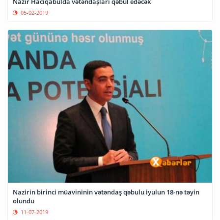
Nazir Hacıqabulda vətəndaşları qəbul edəcək
05-02-2019
Nazirin birinci müavininin vətəndaş qəbulu iyulun 18-nə təyin
olundu
11-07-2019