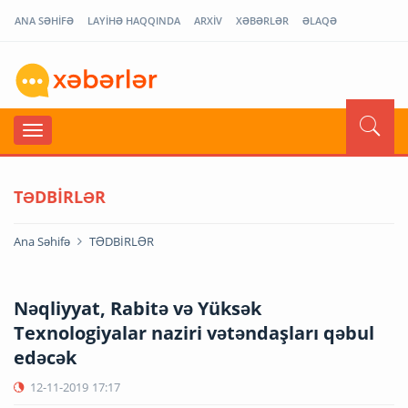
ANA SƏHİFƏ
LAYİHƏ HAQQINDA
ARXİV
XƏBƏRLƏR
ƏLAQƏ
TƏDBİRLƏR
Ana Səhifə
TƏDBİRLƏR
Nəqliyyat, Rabitə və Yüksək
Texnologiyalar naziri vətəndaşları qəbul
edəcək
12-11-2019
17:17