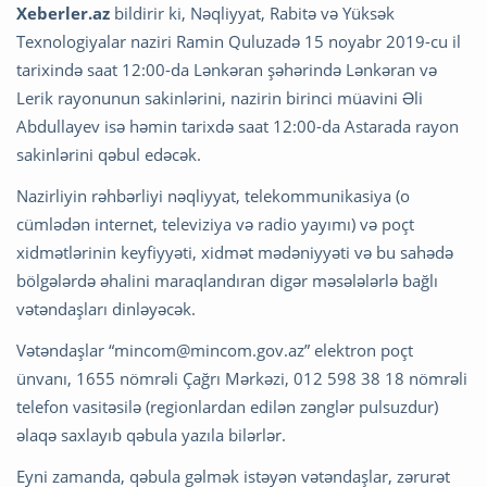
Xeberler.az
bildirir ki, Nəqliyyat, Rabitə və Yüksək
Texnologiyalar naziri Ramin Quluzadə 15 noyabr 2019-cu il
tarixində saat 12:00-da Lənkəran şəhərində Lənkəran və
Lerik rayonunun sakinlərini, nazirin birinci müavini Əli
Abdullayev isə həmin tarixdə saat 12:00-da Astarada rayon
sakinlərini qəbul edəcək.
Nazirliyin rəhbərliyi nəqliyyat, telekommunikasiya (o
cümlədən internet, televiziya və radio yayımı) və poçt
xidmətlərinin keyfiyyəti, xidmət mədəniyyəti və bu sahədə
bölgələrdə əhalini maraqlandıran digər məsələlərlə bağlı
vətəndaşları dinləyəcək.
Vətəndaşlar “
mincom@mincom.gov.az
” elektron poçt
ünvanı, 1655 nömrəli Çağrı Mərkəzi, 012 598 38 18 nömrəli
telefon vasitəsilə (regionlardan edilən zənglər pulsuzdur)
əlaqə saxlayıb qəbula yazıla bilərlər.
Eyni zamanda, qəbula gəlmək istəyən vətəndaşlar, zərurət