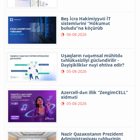
Beş İcra Hakimiyyəti İT
sistemlərini “Hökumət
buludu”na köçürüb
06-08-2026
Uşaqların rəqəmsal mühitdə
təhlükəsizliyi gücləndirilir -
Dəyişikliklər nəyi ehtiva edir?
05-08-2026
Azercell-dən illik “ZengimCELL”
xidməti
05-08-2026
Nazir Qazaxıstanın Prezident
Administrasiyası rəhbərinin