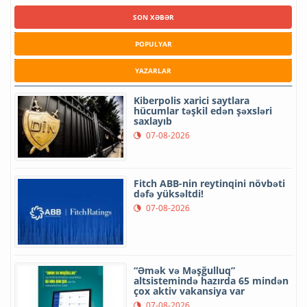
SON XƏBƏR
POPULYAR
YAZARLAR
Kiberpolis xarici saytlara
hücumlar təşkil edən şəxsləri
saxlayıb
07-08-2026
Fitch ABB-nin reytinqini növbəti
dəfə yüksəltdi!
07-08-2026
“Əmək və Məşğulluq”
altsistemində hazırda 65 mindən
çox aktiv vakansiya var
07-08-2026