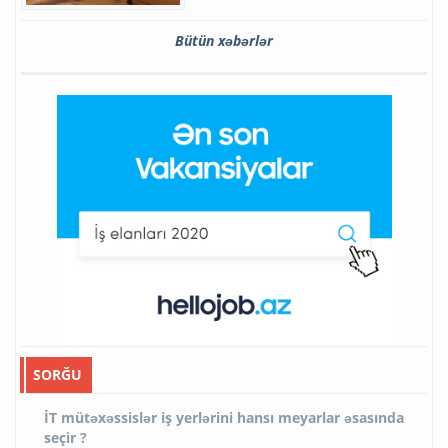
Bütün xəbərlər
SORĞU
İT mütəxəssislər iş yerlərini hansı meyarlar əsasında
seçir ?