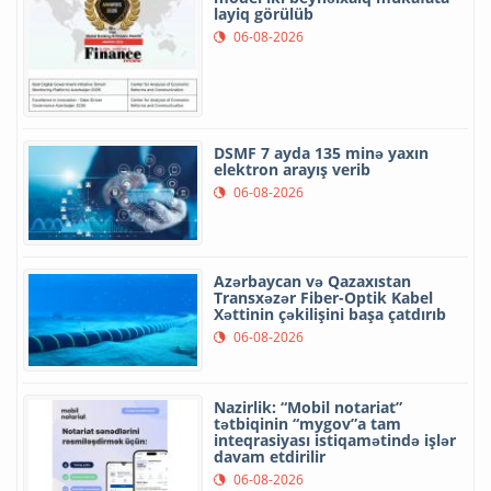
layiq görülüb
06-08-2026
DSMF 7 ayda 135 minə yaxın
elektron arayış verib
06-08-2026
Azərbaycan və Qazaxıstan
Transxəzər Fiber-Optik Kabel
Xəttinin çəkilişini başa çatdırıb
06-08-2026
Nazirlik: “Mobil notariat”
tətbiqinin “mygov”a tam
inteqrasiyası istiqamətində işlər
davam etdirilir
06-08-2026