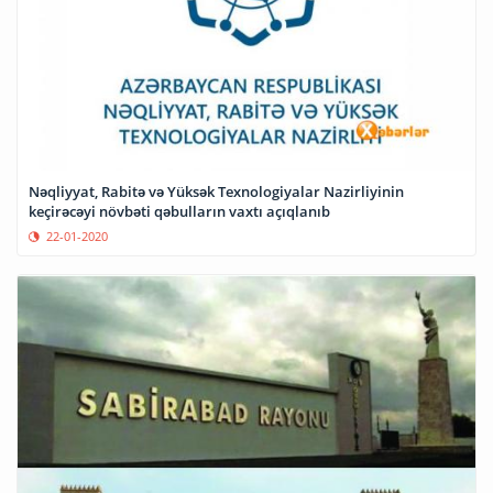
Nəqliyyat, Rabitə və Yüksək Texnologiyalar Nazirliyinin
keçirəcəyi növbəti qəbulların vaxtı açıqlanıb
22-01-2020