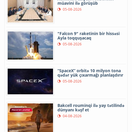
müavini ilə görüşüb
05-08-2026
"Falcon 9" raketinin bir hissəsi
Ayla toqquşacaq
05-08-2026
“SpaceX” orbitə 10 milyon tona
qədər yük çıxarmağı planlaşdırır
05-08-2026
Bakcell rouminqi ilə yay tətilində
dünyanı kəşf et
04-08-2026