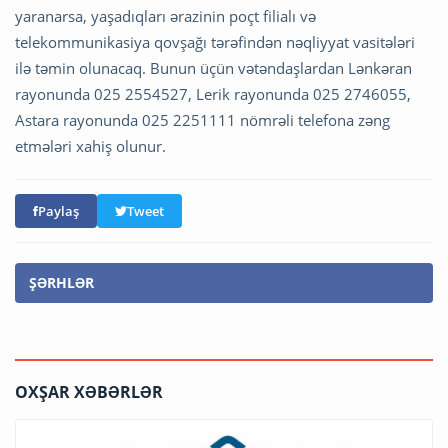
yaranarsa, yaşadıqları ərazinin poçt filialı və
telekommunikasiya qovşağı tərəfindən nəqliyyat vasitələri
ilə təmin olunacaq. Bunun üçün vətəndaşlardan Lənkəran
rayonunda 025 2554527, Lerik rayonunda 025 2746055,
Astara rayonunda 025 2251111 nömrəli telefona zəng
etmələri xahiş olunur.
Paylaş
Tweet
ŞƏRHLƏR
OXŞAR XƏBƏRLƏR