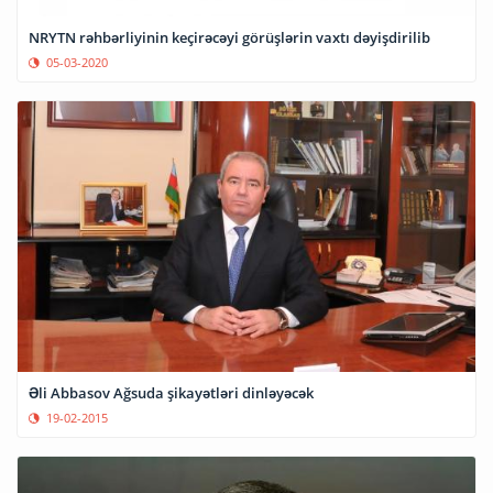
NRYTN rəhbərliyinin keçirəcəyi görüşlərin vaxtı dəyişdirilib
05-03-2020
Əli Abbasov Ağsuda şikayətləri dinləyəcək
19-02-2015