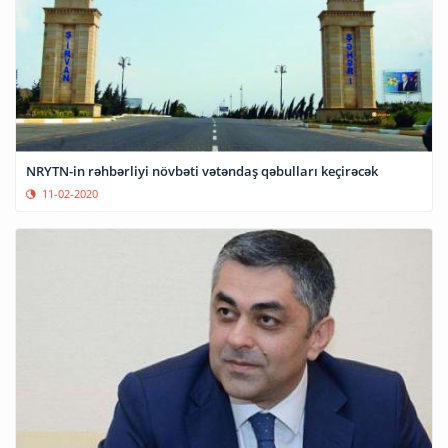
NRYTN-in rəhbərliyi növbəti vətəndaş qəbulları keçirəcək
11-02-2020