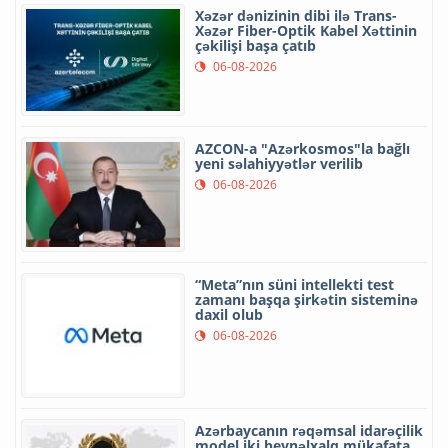
Xəzər dənizinin dibi ilə Trans-
Xəzər Fiber-Optik Kabel Xəttinin
çəkilişi başa çatıb
06-08-2026
AZCON-a "Azərkosmos"la bağlı
yeni səlahiyyətlər verilib
06-08-2026
“Meta”nın süni intellekti test
zamanı başqa şirkətin sisteminə
daxil olub
06-08-2026
Azərbaycanın rəqəmsal idarəçilik
model iki beynəlxalq mükafata