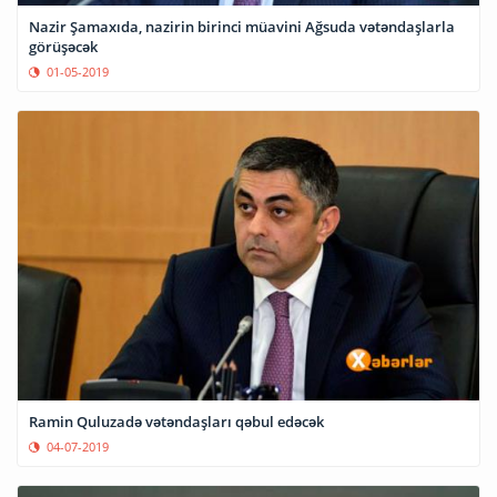
Nazir Şamaxıda, nazirin birinci müavini Ağsuda vətəndaşlarla
görüşəcək
01-05-2019
Ramin Quluzadə vətəndaşları qəbul edəcək
04-07-2019