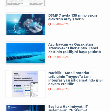
DSMF 7 ayda 135 minə yaxın
elektron arayış verib
06-08-2026
Azərbaycan və Qazaxıstan
Transxəzər Fiber-Optik Kabel
Xəttinin çəkilişini başa çatdırıb
06-08-2026
Nazirlik: “Mobil notariat”
tətbiqinin “mygov”a tam
inteqrasiyası istiqamətində işlər
davam etdirilir
06-08-2026
Beş İcra Hakimiyyəti İT
sistemlərini “Hökumət