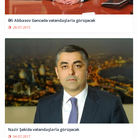
Əli Abbasov Gəncədə vətəndaşlarla görüşəcək
28-07-2015
Nazir Şəkidə vətəndaşlarla görüşəcək
04-07-2017