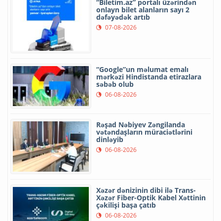
“Biletim.az” portalı üzərindən
onlayn bilet alanların sayı 2
dəfəyədək artıb
07-08-2026
“Google”un məlumat emalı
mərkəzi Hindistanda etirazlara
səbəb olub
06-08-2026
Rəşad Nəbiyev Zəngilanda
vətəndaşların müraciətlərini
dinləyib
06-08-2026
Xəzər dənizinin dibi ilə Trans-
Xəzər Fiber-Optik Kabel Xəttinin
çəkilişi başa çatıb
06-08-2026