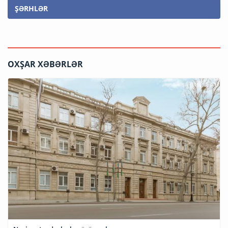
ŞƏRHLƏR
OXŞAR XƏBƏRLƏR