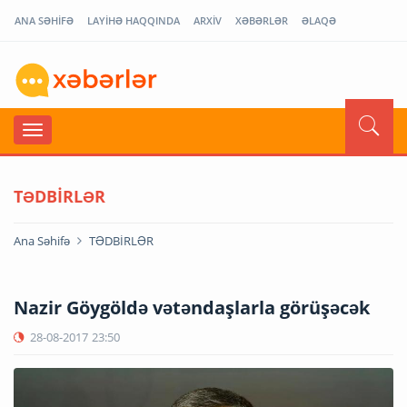
ANA SƏHİFƏ
LAYİHƏ HAQQINDA
ARXİV
XƏBƏRLƏR
ƏLAQƏ
TƏDBİRLƏR
Ana Səhifə
TƏDBİRLƏR
Nazir Göygöldə vətəndaşlarla görüşəcək
28-08-2017
23:50