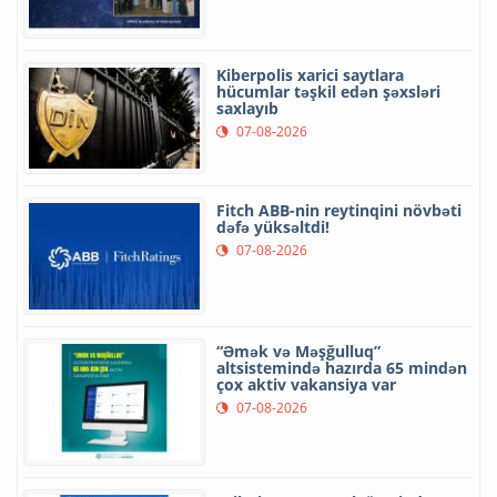
Kiberpolis xarici saytlara
hücumlar təşkil edən şəxsləri
saxlayıb
07-08-2026
Fitch ABB-nin reytinqini növbəti
dəfə yüksəltdi!
07-08-2026
“Əmək və Məşğulluq”
altsistemində hazırda 65 mindən
çox aktiv vakansiya var
07-08-2026