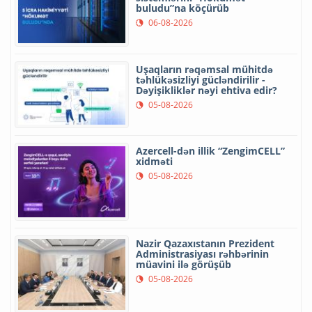
buludu”na köçürüb
06-08-2026
Uşaqların rəqəmsal mühitdə
təhlükəsizliyi gücləndirilir -
Dəyişikliklər nəyi ehtiva edir?
05-08-2026
Azercell-dən illik “ZengimCELL”
xidməti
05-08-2026
Nazir Qazaxıstanın Prezident
Administrasiyası rəhbərinin
müavini ilə görüşüb
05-08-2026