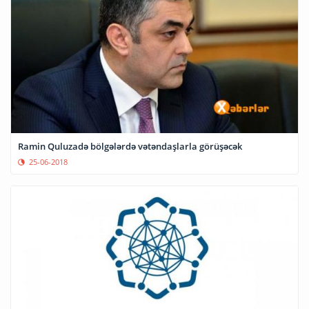
Ramin Quluzadə bölgələrdə vətəndaşlarla görüşəcək
25-06-2018