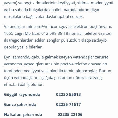
yayımı) və poçt xidmətlərinin keyfiyyəti, xidmət mədəniyyəti
və bu sahədə bölgələrdə əhalini maraqlandıran digər
məsələlərlə bağlı vətəndaşları qəbul edəcək.
Vətəndaşlar
mincom@mincom.gov.az
elektron poçt ünvanı,
1655 Çağrı Mərkəzi, 012 598 38 18 nömrəli telefon vasitəsi
ilə (regionlardan edilən zənglər pulsuzdur) əlaqə saxlayıb
qəbula yazıla bilərlər.
Eyni zamanda, qəbula gəlmək istəyən vətəndaşlar zərurət
yaranarsa, yaşadıqları ərazinin poçt və telefon qovşaqları
tərəfindən nəqliyyat vasitələri ilə təmin olunacaqlar. Bunun
üçün vətəndaşların aşağıda göstərilən nömrələrə zəng
etmələri xahiş olunur.
Göygöl rayonunda 02220 55013
Gəncə şəhərində 02225 71617
Naftalan şəhərində 02235 22106