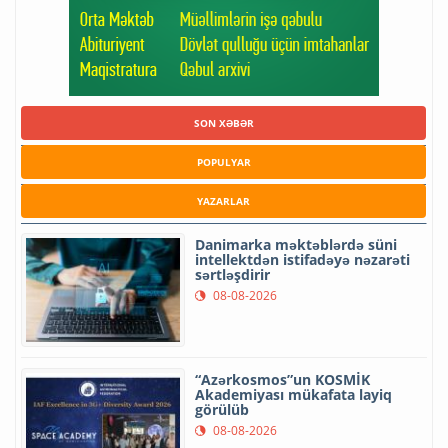
SON XƏBƏR
POPULYAR
YAZARLAR
Danimarka məktəblərdə süni
intellektdən istifadəyə nəzarəti
sərtləşdirir
08-08-2026
“Azərkosmos”un KOSMİK
Akademiyası mükafata layiq
görülüb
08-08-2026