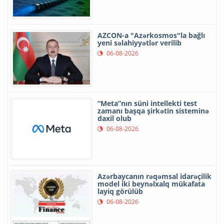
AZCON-a "Azərkosmos"la bağlı
yeni səlahiyyətlər verilib
06-08-2026
“Meta”nın süni intellekti test
zamanı başqa şirkətin sisteminə
daxil olub
06-08-2026
Azərbaycanın rəqəmsal idarəçilik
model iki beynəlxalq mükafata
layiq görülüb
06-08-2026