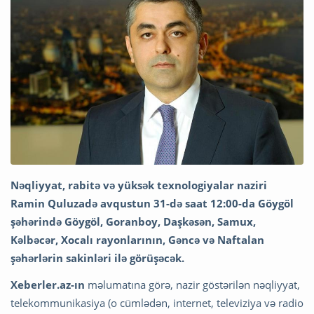
Nəqliyyat, rabitə və yüksək texnologiyalar naziri
Ramin Quluzadə avqustun 31-də saat 12:00-da Göygöl
şəhərində Göygöl, Goranboy, Daşkəsən, Samux,
Kəlbəcər, Xocalı rayonlarının, Gəncə və Naftalan
şəhərlərin sakinləri ilə görüşəcək.
Xeberler.az-ın
məlumatına görə, nazir göstərilən nəqliyyat,
telekommunikasiya (o cümlədən, internet, televiziya və radio