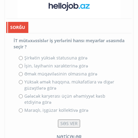
SORĞU
İT mütəxəssislər iş yerlərini hansı meyarlar əsasında
seçir ?
Şirkətin yüksək statusuna görə
İşin, layihənin xarakterinə görə
Əmək müqaviləsinin olmasına görə
Yüksək əmək haqqına, mükafatlara və digər
güzəştlərə görə
Gələcək karyerası üçün əhəmiyyət kəsb
etdiyinə görə
Maraqlı, işgüzar kollektivə görə
NƏTİCƏLƏR