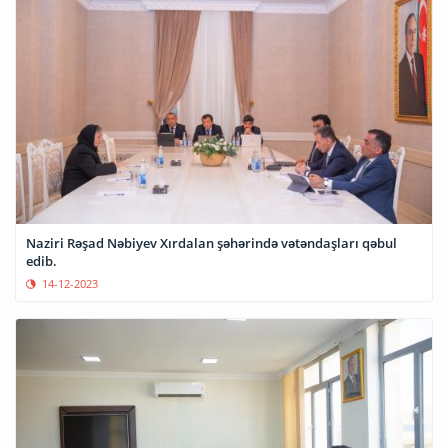
Naziri Rəşad Nəbiyev Xırdalan şəhərində vətəndaşları qəbul
edib.
14-12-2023