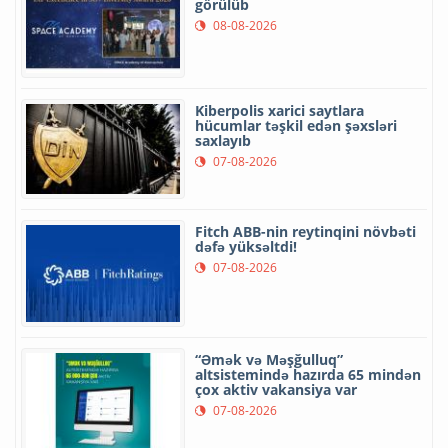
görülüb
08-08-2026
Kiberpolis xarici saytlara
hücumlar təşkil edən şəxsləri
saxlayıb
07-08-2026
Fitch ABB-nin reytinqini növbəti
dəfə yüksəltdi!
07-08-2026
“Əmək və Məşğulluq”
altsistemində hazırda 65 mindən
çox aktiv vakansiya var
07-08-2026