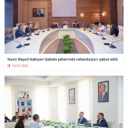
Nazir Rəşad Nəbiyev Qəbələ şəhərində vətəndaşları qəbul edib
10-07-2023