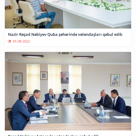
Nazir Rəşad Nəbiyev Quba şəhərində vətəndaşları qəbul edib
05-08-2022