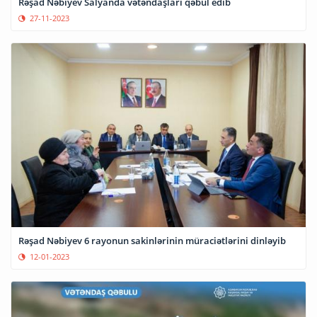
Rəşad Nəbiyev Salyanda vətəndaşları qəbul edib
27-11-2023
Rəşad Nəbiyev 6 rayonun sakinlərinin müraciətlərini dinləyib
12-01-2023