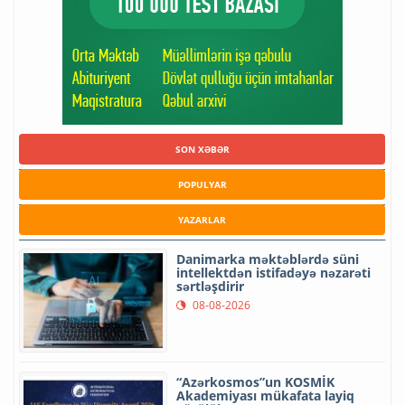
SON XƏBƏR
POPULYAR
YAZARLAR
Danimarka məktəblərdə süni
intellektdən istifadəyə nəzarəti
sərtləşdirir
08-08-2026
“Azərkosmos”un KOSMİK
Akademiyası mükafata layiq