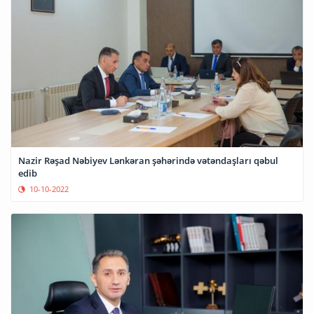
Nazir Rəşad Nəbiyev Lənkəran şəhərində vətəndaşları qəbul
edib
10-10-2022