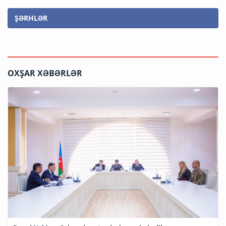
ŞƏRHLƏR
OXŞAR XƏBƏRLƏR