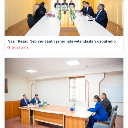
Nazir Rəşad Nəbiyev Saatlı şəhərində vətəndaşları qəbul edib
05-12-2024