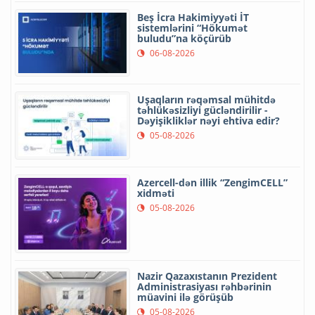
Beş İcra Hakimiyyəti İT
sistemlərini “Hökumət
buludu”na köçürüb
06-08-2026
Uşaqların rəqəmsal mühitdə
təhlükəsizliyi gücləndirilir -
Dəyişikliklər nəyi ehtiva edir?
05-08-2026
Azercell-dən illik “ZengimCELL”
xidməti
05-08-2026
Nazir Qazaxıstanın Prezident
Administrasiyası rəhbərinin
müavini ilə görüşüb
05-08-2026