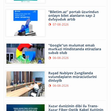
“Biletim.az” portalı üzərindən
onlayn bilet alanların sayı 2
dəfəyədək artıb
07-08-2026
“Google”un məlumat emalı
mərkəzi Hindistanda etirazlara
səbəb olub
06-08-2026
Rəşad Nəbiyev Zəngilanda
vətəndaşların müraciətlərini
dinləyib
06-08-2026
Xəzər dənizinin dibi ilə Trans-
Xəzər Fiber-Optik Kabel Xəttinin