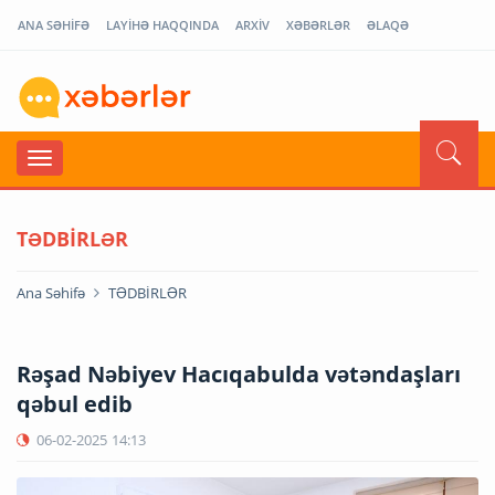
ANA SƏHİFƏ
LAYİHƏ HAQQINDA
ARXİV
XƏBƏRLƏR
ƏLAQƏ
TƏDBİRLƏR
Ana Səhifə
TƏDBİRLƏR
Rəşad Nəbiyev Hacıqabulda vətəndaşları
qəbul edib
06-02-2025
14:13