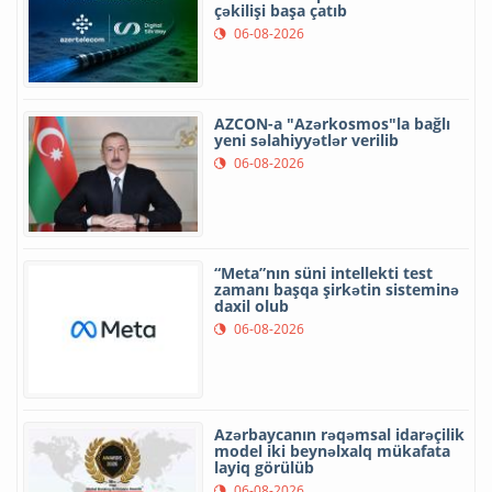
çəkilişi başa çatıb
06-08-2026
AZCON-a "Azərkosmos"la bağlı
yeni səlahiyyətlər verilib
06-08-2026
“Meta”nın süni intellekti test
zamanı başqa şirkətin sisteminə
daxil olub
06-08-2026
Azərbaycanın rəqəmsal idarəçilik
model iki beynəlxalq mükafata
layiq görülüb
06-08-2026