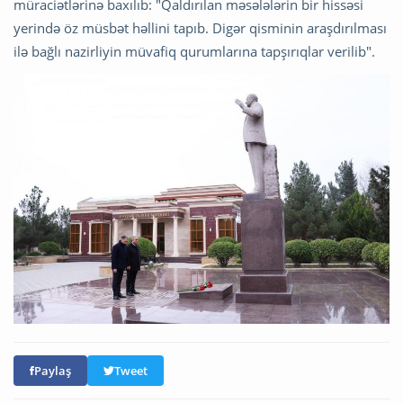
müraciətlərinə baxılıb: "Qaldırılan məsələlərin bir hissəsi
yerində öz müsbət həllini tapıb. Digər qisminin araşdırılması
ilə bağlı nazirliyin müvafiq qurumlarına tapşırıqlar verilib".
Paylaş
Tweet