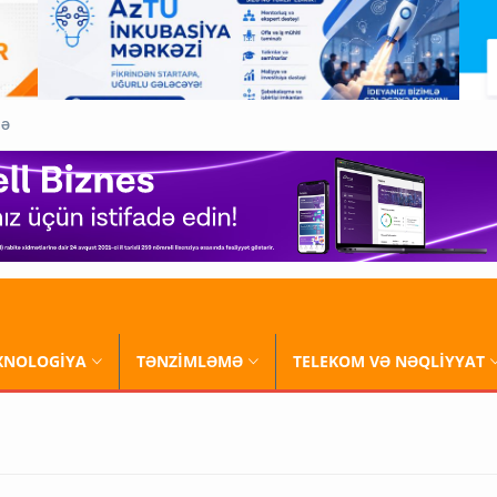
QƏ
XNOLOGİYA
TƏNZİMLƏMƏ
TELEKOM VƏ NƏQLİYYAT