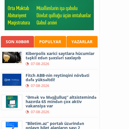
SON XƏBƏR
POPULYAR
YAZARLAR
Kiberpolis xarici saytlara hücumlar
təşkil edən şəxsləri saxlayıb
07-08-2026
Fitch ABB-nin reytinqini növbəti
dəfə yüksəltdi!
07-08-2026
“Əmək və Məşğulluq” altsistemində
hazırda 65 mindən çox aktiv
vakansiya var
07-08-2026
“Biletim.az” portalı üzərindən
onlayn bilet alanların sayı 2