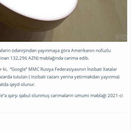
lərin ödənişindən yayınmaya görə Amerikanın nüfuzlu
xminən 132,296 AZN) məbləğində cərimə edib.
r ki, “Google” MMC Rusiya Federasiyasının İnzibati Xətalar
zərdə tutulan ( inzibati cəzanı yerinə yetirməkdən yayınma)
matda qeyd olunur.
gle”a qarşı qəbul olunmuş cərimələrin ümumi məbləği 2021-ci