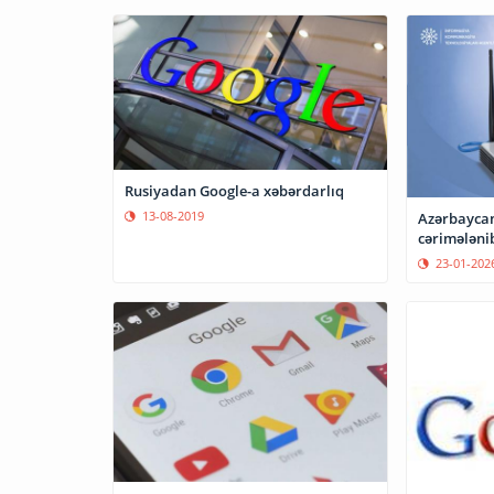
Rusiyadan Google-a xəbərdarlıq
13-08-2019
Azərbaycan
cərimələni
23-01-202