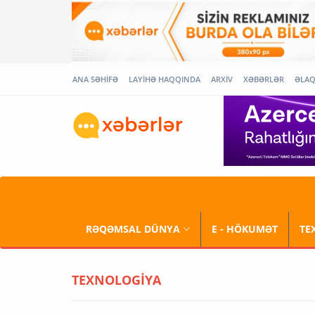
ANA SƏHİFƏ
LAYİHƏ HAQQINDA
ARXİV
XƏBƏRLƏR
ƏLA
RƏQƏMSAL DÜNYA
E - HÖKUMƏT
TE
TEXNOLOGİYA