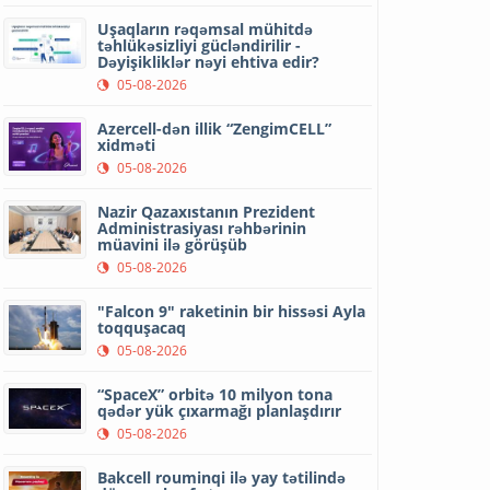
Uşaqların rəqəmsal mühitdə
təhlükəsizliyi gücləndirilir -
Dəyişikliklər nəyi ehtiva edir?
05-08-2026
Azercell-dən illik “ZengimCELL”
xidməti
05-08-2026
Nazir Qazaxıstanın Prezident
Administrasiyası rəhbərinin
müavini ilə görüşüb
05-08-2026
"Falcon 9" raketinin bir hissəsi Ayla
toqquşacaq
05-08-2026
“SpaceX” orbitə 10 milyon tona
qədər yük çıxarmağı planlaşdırır
05-08-2026
Bakcell rouminqi ilə yay tətilində