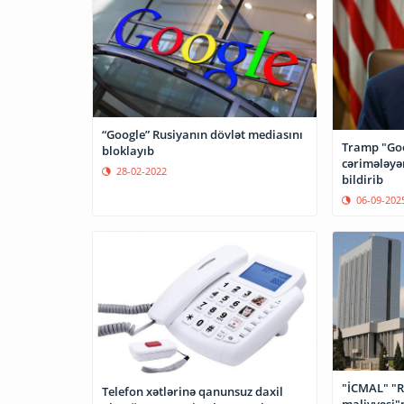
“Google” Rusiyanın dövlət mediasını
Tramp "Goo
bloklayıb
cərimələyə
28-02-2022
bildirib
06-09-202
"İCMAL" "R
Telefon xətlərinə qanunsuz daxil