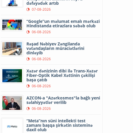
dəfəyədək artıb
07-08-2026
“Google”un məlumat emalı mərkəzi
Hindistanda etirazlara səbəb olub
06-08-2026
Rəşad Nəbiyev Zəngilanda
vətəndaşların müraciətlərini
dinləyib
06-08-2026
Xəzər dənizinin dibi ilə Trans-Xəzər
Fiber-Optik Kabel Xəttinin çəkilişi
başa çatıb
06-08-2026
AZCON-a "Azərkosmos"la bağlı yeni
səlahiyyətlər verilib
06-08-2026
“Meta”nın süni intellekti test
zamanı başqa şirkətin sisteminə
daxil olub