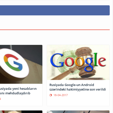
Rusiyada Google-un Android
usiyada yeni hesabların
üzərindəki hakimiyyətinə son verildi
ını məhdudlaşdırıb
18-04-2017
4