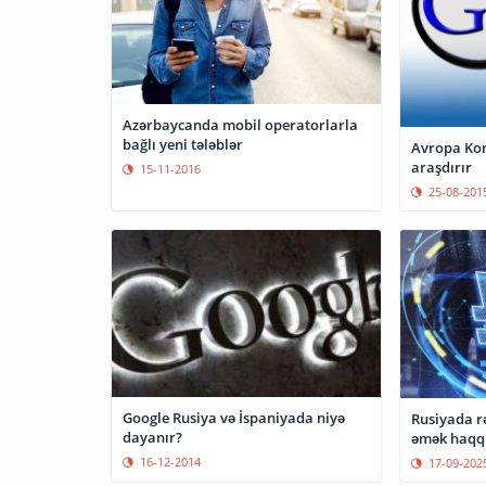
Azərbaycanda mobil operatorlarla
bağlı yeni tələblər
Avropa Kom
araşdırır
15-11-2016
25-08-201
Google Rusiya və İspaniyada niyə
Rusiyada rə
dayanır?
əmək haqqı
16-12-2014
17-09-202