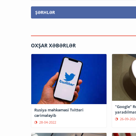
ŞƏRHLƏR
OXŞAR XƏBƏRLƏR
"Google" R
Rusiya məhkəməsi Tvitteri
yaradılmas
cərimələyib
26-09-202
28-04-2022