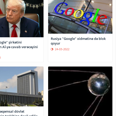
Rusiya "Google" xidmətinə də blok
gle" şirkətini
qoyur
n Aİ-yə cavab verəcəyini
24-03-2022
5
əqəmsal dövlət