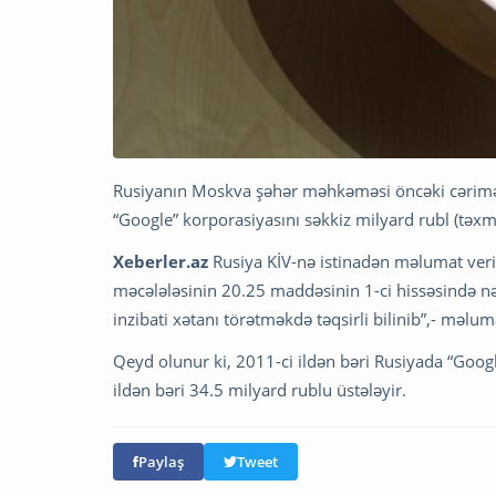
Rusiyanın Moskva şəhər məhkəməsi öncəki cərimə
“Google” korporasiyasını səkkiz milyard rubl (tə
Xeberler.az
Rusiya KİV-nə istinadən məlumat veri
məcələləsinin 20.25 maddəsinin 1-ci hissəsində nə
inzibati xətanı törətməkdə təqsirli bilinib”,- məlu
Qeyd olunur ki, 2011-ci ildən bəri Rusiyada “Goo
ildən bəri 34.5 milyard rublu üstələyir.
Paylaş
Tweet