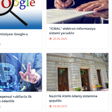
"İCMAL" elektron informasiya
sistemi yaradılır
issiyası Google-u
20-05-2025
5
Nazirlik ASAN ödəniş sisteminə
qəmsal rubllarla ilk
qoşuldu
 ödənilib
03-09-2015
5