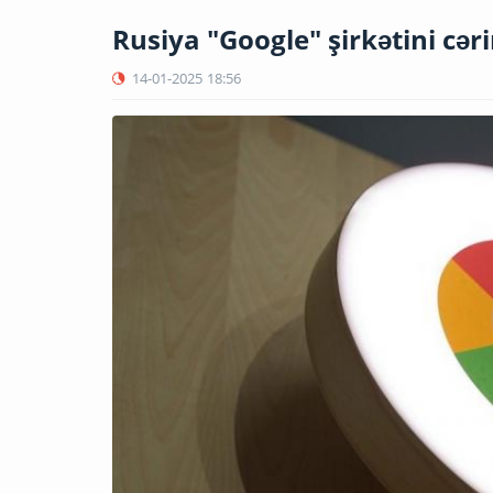
Rusiya "Google" şirkətini cər
14-01-2025
18:56