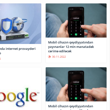
Mobil cihazın qeydiyyatından
yayınanlar 12 min manatadək
da internet provayderi
cərimə ediləcək
b
30-11-2022
6
Mobil cihazın qeydiyyatından