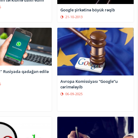
in tərkibinə daxil edilir
6
Google şirkətinə böyük rəqib
21-10-2013
 Rusiyada qadağan edilə
Avropa Komissiyası “Google”u
5
cərimələyib
06-09-2025