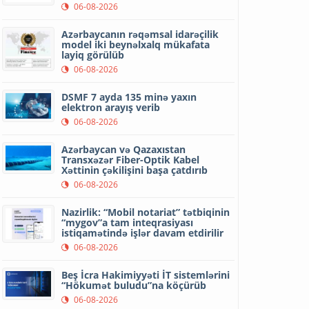
06-08-2026
Azərbaycanın rəqəmsal idarəçilik
model iki beynəlxalq mükafata
layiq görülüb
06-08-2026
DSMF 7 ayda 135 minə yaxın
elektron arayış verib
06-08-2026
Azərbaycan və Qazaxıstan
Transxəzər Fiber-Optik Kabel
Xəttinin çəkilişini başa çatdırıb
06-08-2026
Nazirlik: “Mobil notariat” tətbiqinin
“mygov”a tam inteqrasiyası
istiqamətində işlər davam etdirilir
06-08-2026
Beş İcra Hakimiyyəti İT sistemlərini
“Hökumət buludu”na köçürüb
06-08-2026