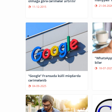
maliyyəsi"n
olmağa görə cərimələr artırılır
21-04-202
11-12-2015
"WhatsApp"
bilər
18-07-202
“Google” Fransada külli miqdarda
cərimələnib
04-09-2025