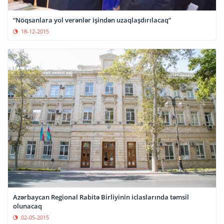
“Nöqsanlara yol verənlər işindən uzaqlaşdırılacaq”
18-12-2015
Azərbaycan Regional Rabitə Birliyinin iclaslarında təmsil
olunacaq
02-05-2015