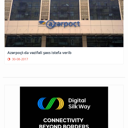
Azərpoçt-da vəzifəli şəxs istefa verib
30-08-2017