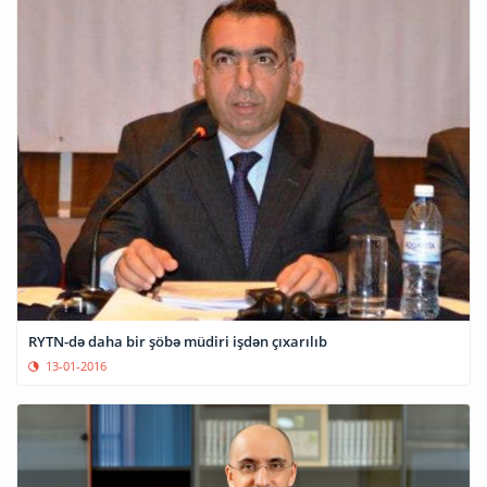
RYTN-də daha bir şöbə müdiri işdən çıxarılıb
13-01-2016