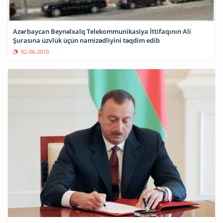
Azərbaycan Beynəlxalq Telekommunikasiya İttifaqının Ali
Şurasına üzvlük üçün namizədliyini təqdim edib
02-06-2010