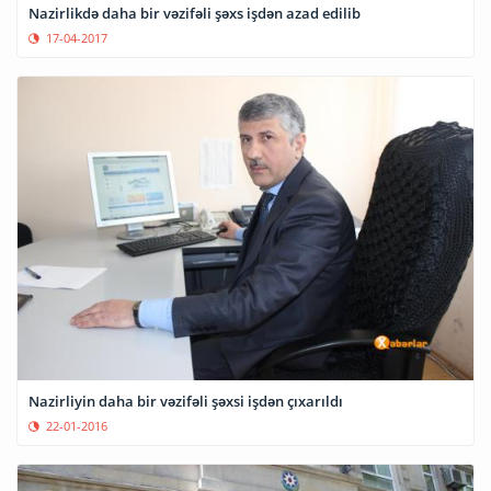
Nazirlikdə daha bir vəzifəli şəxs işdən azad edilib
17-04-2017
Nazirliyin daha bir vəzifəli şəxsi işdən çıxarıldı
22-01-2016