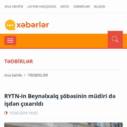
ANA SƏHİFƏ
LAYİHƏ HAQQINDA
ARXİV
XƏBƏRLƏR
ƏLAQƏ
TƏDBİRLƏR
Ana Səhifə
TƏDBİRLƏR
RYTN-in Beynəlxalq şöbəsinin müdiri də
işdən çıxarıldı
15-02-2016
16:52