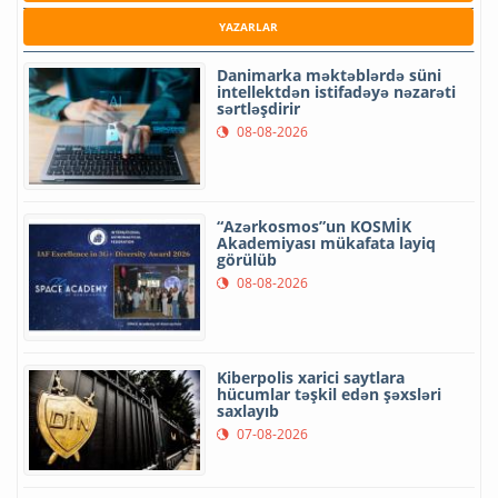
YAZARLAR
Danimarka məktəblərdə süni
intellektdən istifadəyə nəzarəti
sərtləşdirir
08-08-2026
“Azərkosmos”un KOSMİK
Akademiyası mükafata layiq
görülüb
08-08-2026
Kiberpolis xarici saytlara
hücumlar təşkil edən şəxsləri
saxlayıb
07-08-2026