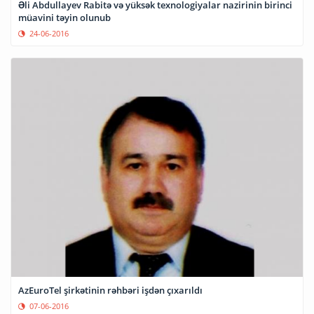
Əli Abdullayev Rabitə və yüksək texnologiyalar nazirinin birinci
müavini təyin olunub
24-06-2016
AzEuroTel şirkətinin rəhbəri işdən çıxarıldı
07-06-2016