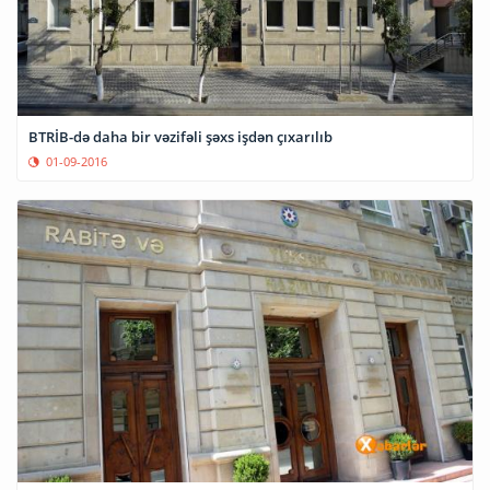
BTRİB-də daha bir vəzifəli şəxs işdən çıxarılıb
01-09-2016