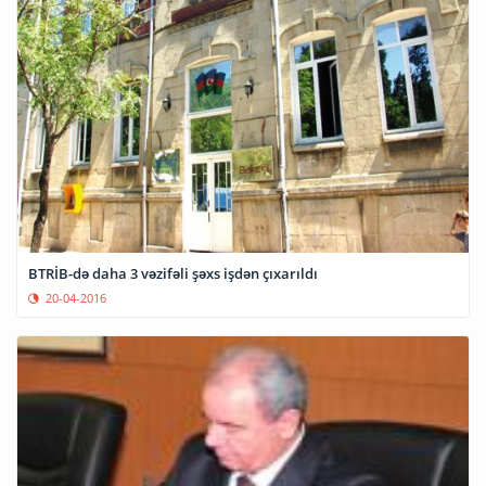
BTRİB-də daha 3 vəzifəli şəxs işdən çıxarıldı
20-04-2016