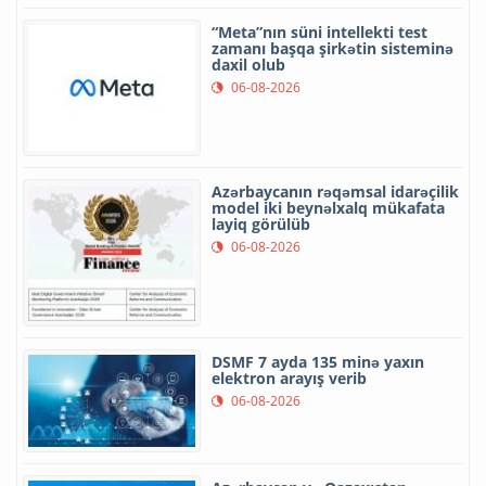
“Meta”nın süni intellekti test
zamanı başqa şirkətin sisteminə
daxil olub
06-08-2026
Azərbaycanın rəqəmsal idarəçilik
model iki beynəlxalq mükafata
layiq görülüb
06-08-2026
DSMF 7 ayda 135 minə yaxın
elektron arayış verib
06-08-2026