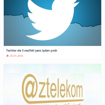
Twitter-də 3 vəzifəli şəxs işdən çıxdı
25-01-2016