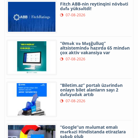
Fitch ABB-nin reytinqini növbəti
dəfə yüksəltdi!
07-08-2026
“Əmək və Məşğulluq”
altsistemində hazırda 65 mindən
çox aktiv vakansiya var
07-08-2026
“Biletim.az” portalı üzərindən
onlayn bilet alanların sayı 2
dəfəyədək artıb
07-08-2026
“Google”un məlumat emalı
mərkəzi Hindistanda etirazlara
səbəb olub