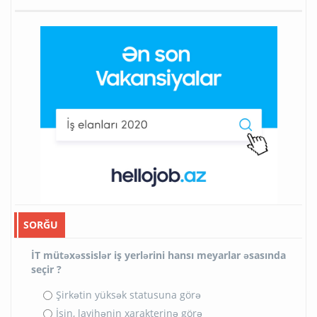
SORĞU
İT mütəxəssislər iş yerlərini hansı meyarlar əsasında
seçir ?
Şirkətin yüksək statusuna görə
İşin, layihənin xarakterinə görə