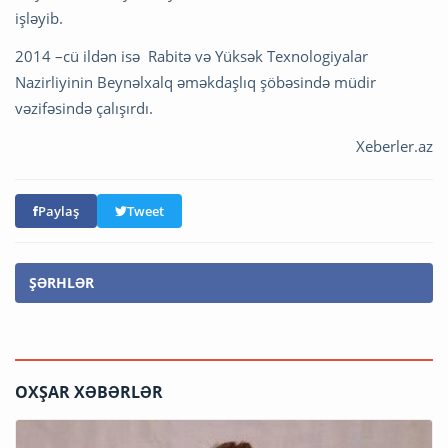
işləyib.
2014 –cü ildən isə Rabitə və Yüksək Texnologiyalar
Nazirliyinin Beynəlxalq əməkdaşlıq şöbəsində müdir
vəzifəsində çalışırdı.
Xeberler.az
Paylaş
Tweet
ŞƏRHLƏR
OXŞAR XƏBƏRLƏR