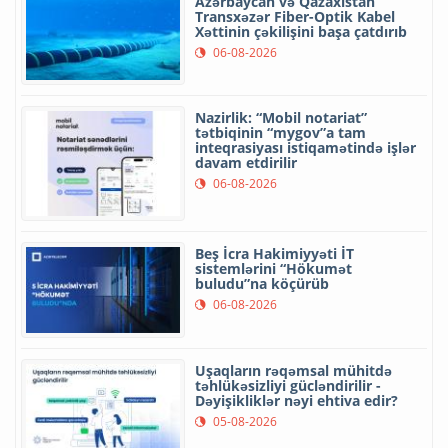
Azərbaycan və Qazaxıstan
Transxəzər Fiber-Optik Kabel
Xəttinin çəkilişini başa çatdırıb
06-08-2026
Nazirlik: “Mobil notariat”
tətbiqinin “mygov”a tam
inteqrasiyası istiqamətində işlər
davam etdirilir
06-08-2026
Beş İcra Hakimiyyəti İT
sistemlərini “Hökumət
buludu”na köçürüb
06-08-2026
Uşaqların rəqəmsal mühitdə
təhlükəsizliyi gücləndirilir -
Dəyişikliklər nəyi ehtiva edir?
05-08-2026