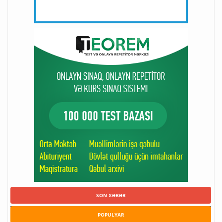
SON XƏBƏR
POPULYAR