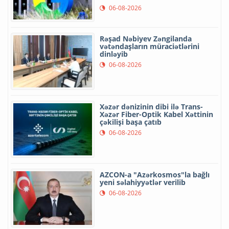
06-08-2026
Rəşad Nəbiyev Zəngilanda
vətəndaşların müraciətlərini
dinləyib
06-08-2026
Xəzər dənizinin dibi ilə Trans-
Xəzər Fiber-Optik Kabel Xəttinin
çəkilişi başa çatıb
06-08-2026
AZCON-a "Azərkosmos"la bağlı
yeni səlahiyyətlər verilib
06-08-2026