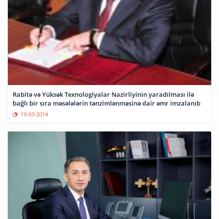
Rabitə və Yüksək Texnologiyalar Nazirliyinin yaradılması ilə
bağlı bir sıra məsələlərin tənzimlənməsinə dair əmr imzalanıb
19-03-2014