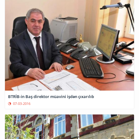
BTRİB-in Baş direktor müavini işdən çıxarılıb
07-03-2016