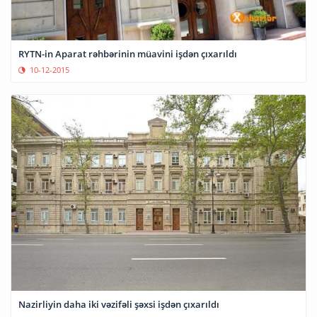
RYTN-in Aparat rəhbərinin müavini işdən çıxarıldı
10-12-2015
Nazirliyin daha iki vəzifəli şəxsi işdən çıxarıldı