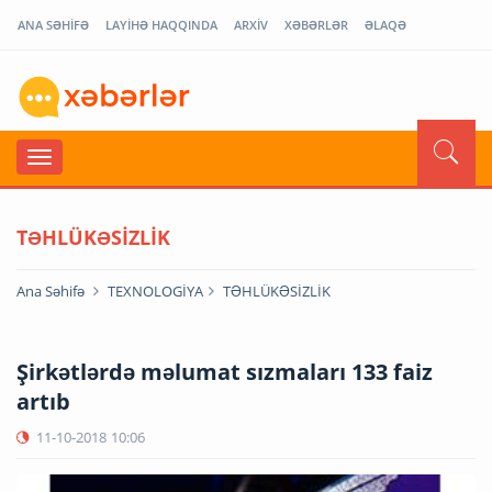
ANA SƏHİFƏ
LAYİHƏ HAQQINDA
ARXİV
XƏBƏRLƏR
ƏLAQƏ
TƏHLÜKƏSİZLİK
Ana Səhifə
TEXNOLOGİYA
TƏHLÜKƏSİZLİK
Şirkətlərdə məlumat sızmaları 133 faiz
artıb
11-10-2018
10:06