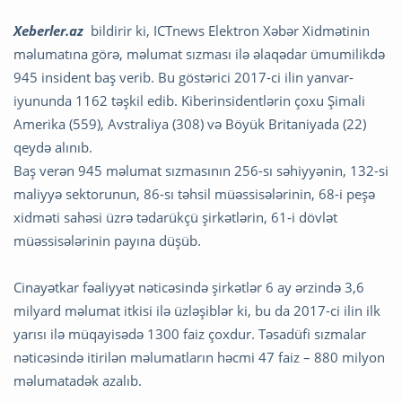
Xeberler.az
bildirir ki,
ICTnews Elektron Xəbər Xidmətinin
məlumatına görə, məlumat sızması ilə əlaqədar ümumilikdə
945 insident baş verib. Bu göstərici 2017-ci ilin yanvar-
iyununda 1162 təşkil edib. Kiberinsidentlərin çoxu Şimali
Amerika (559), Avstraliya (308) və Böyük Britaniyada (22)
qeydə alınıb.
Baş verən 945 məlumat sızmasının 256-sı səhiyyənin, 132-si
maliyyə sektorunun, 86-sı təhsil müəssisələrinin, 68-i peşə
xidməti sahəsi üzrə tədarükçü şirkətlərin, 61-i dövlət
müəssisələrinin payına düşüb.
Cinayətkar fəaliyyət nəticəsində şirkətlər 6 ay ərzində 3,6
milyard məlumat itkisi ilə üzləşiblər ki, bu da 2017-ci ilin ilk
yarısı ilə müqayisədə 1300 faiz çoxdur. Təsadüfi sızmalar
nəticəsində itirilən məlumatların həcmi 47 faiz – 880 milyon
məlumatadək azalıb.