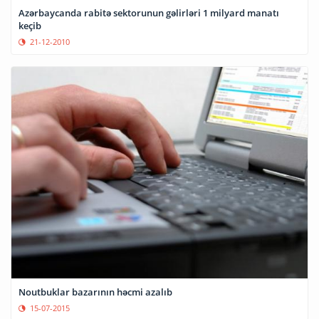
Azərbaycanda rabitə sektorunun gəlirləri 1 milyard manatı
keçib
21-12-2010
Noutbuklar bazarının həcmi azalıb
15-07-2015