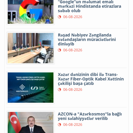
“Google”un məlumat emalı
mərkəzi Hindistanda etirazlara
səbəb olub
06-08-2026
Rəşad Nəbiyev Zəngilanda
vətəndaşların müraciətlərini
dinləyib
06-08-2026
Xəzər dənizinin dibi ilə Trans-
Xəzər Fiber-Optik Kabel Xəttinin
çəkilişi başa çatıb
06-08-2026
AZCON-a "Azərkosmos"la bağlı
yeni səlahiyyətlər verilib
06-08-2026