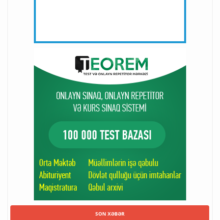
SON XƏBƏR