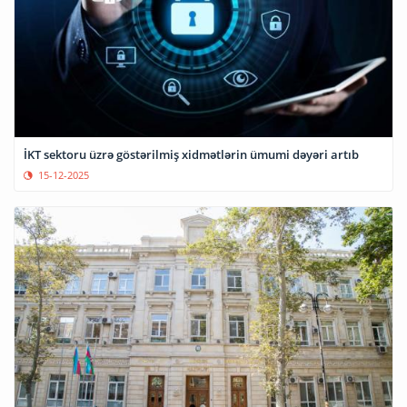
İKT sektoru üzrə göstərilmiş xidmətlərin ümumi dəyəri artıb
15-12-2025