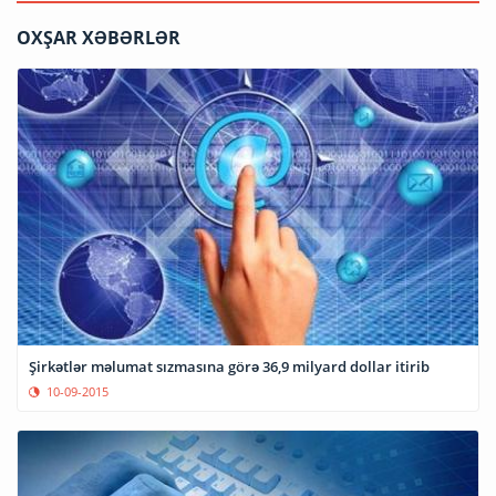
OXŞAR XƏBƏRLƏR
Şirkətlər məlumat sızmasına görə 36,9 milyard dollar itirib
10-09-2015