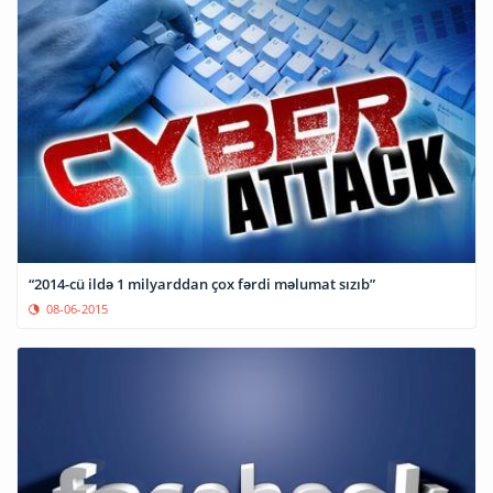
“2014-cü ildə 1 milyarddan çox fərdi məlumat sızıb”
08-06-2015