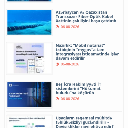
Azərbaycan və Qazaxıstan
Transxəzər Fiber-Optik Kabel
Xəttinin çəkilişini başa çatdırıb
06-08-2026
Nazirlik: “Mobil notariat”
tətbiqinin “mygov”a tam
inteqrasiyası istiqamətində işlər
davam etdirilir
06-08-2026
Beş İcra Hakimiyyəti İT
sistemlərini “Hökumət
buludu”na köçürüb
06-08-2026
Uşaqların rəqəmsal mühitdə
təhlükəsizliyi gücləndirilir -
Dəyişikliklər nəyi ehtiva edir?