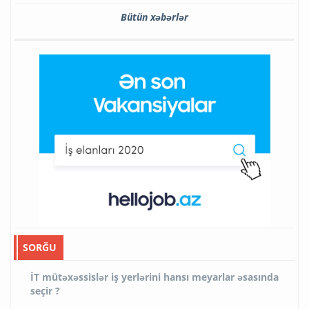
Bütün xəbərlər
SORĞU
İT mütəxəssislər iş yerlərini hansı meyarlar əsasında
seçir ?