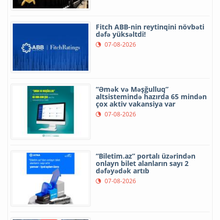
Fitch ABB-nin reytinqini növbəti
dəfə yüksəltdi!
07-08-2026
“Əmək və Məşğulluq”
altsistemində hazırda 65 mindən
çox aktiv vakansiya var
07-08-2026
“Biletim.az” portalı üzərindən
onlayn bilet alanların sayı 2
dəfəyədək artıb
07-08-2026