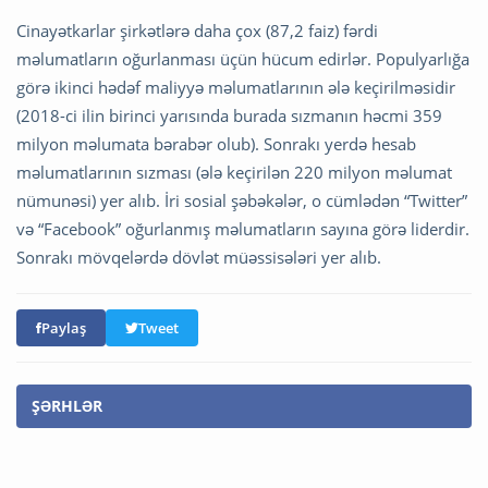
Cinayətkarlar şirkətlərə daha çox (87,2 faiz) fərdi
məlumatların oğurlanması üçün hücum edirlər. Populyarlığa
görə ikinci hədəf maliyyə məlumatlarının ələ keçirilməsidir
(2018-ci ilin birinci yarısında burada sızmanın həcmi 359
milyon məlumata bərabər olub). Sonrakı yerdə hesab
məlumatlarının sızması (ələ keçirilən 220 milyon məlumat
nümunəsi) yer alıb. İri sosial şəbəkələr, o cümlədən “Twitter”
və “Facebook” oğurlanmış məlumatların sayına görə liderdir.
Sonrakı mövqelərdə dövlət müəssisələri yer alıb.
Paylaş
Tweet
ŞƏRHLƏR