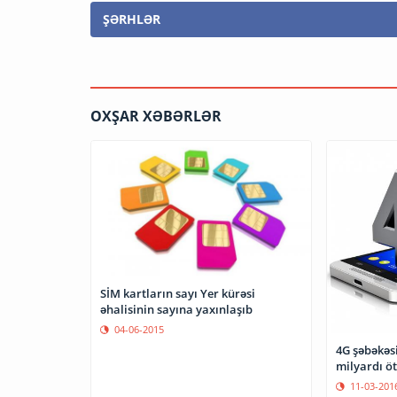
ŞƏRHLƏR
OXŞAR XƏBƏRLƏR
SİM kartların sayı Yer kürəsi
əhalisinin sayına yaxınlaşıb
04-06-2015
4G şəbəkəsi
milyardı ö
11-03-201