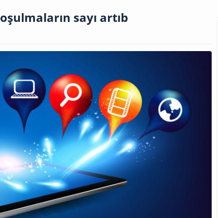
qoşulmaların sayı artıb