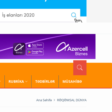
RUBRİKA
TƏDBİRLƏR
MÜSAHİBƏ
Ana Səhifə
RƏQƏMSAL DÜNYA