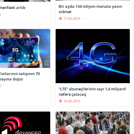
Bir ayda 134 milyon manata yaxın
mənfəəti artıb
xidmət
6
17-02-2015
onlarının satışının 70
 payına düşür
0
“LTE” abunəçilərinin sayı 1,4 milyard
nəfərə çatacaq
16-06-2015