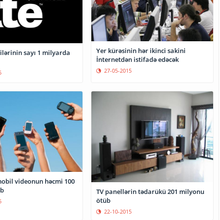
Yer kürəsinin hər ikinci sakini
lərinin sayı 1 milyarda
İnternetdən istifadə edəcək
27-05-2015
5
mobil videonun həcmi 100
ib
TV panellərin tədarükü 201 milyonu
ötüb
5
22-10-2015