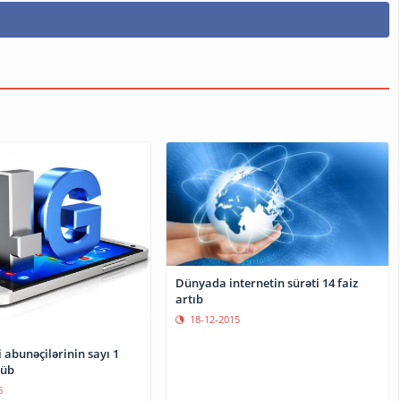
Dünyada internetin sürəti 14 faiz
artıb
18-12-2015
 abunəçilərinin sayı 1
tüb
6