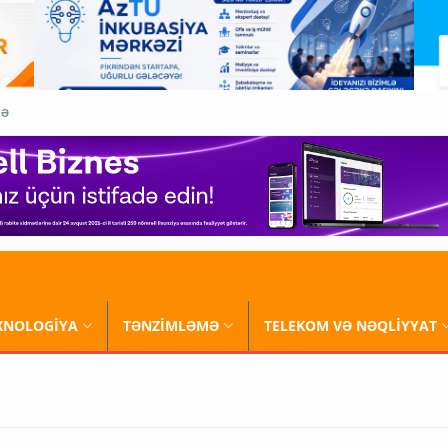
QƏ
XNOLOGİYA
TƏNZİMLƏMƏ
TELEKOM VƏ NƏQLİYYAT