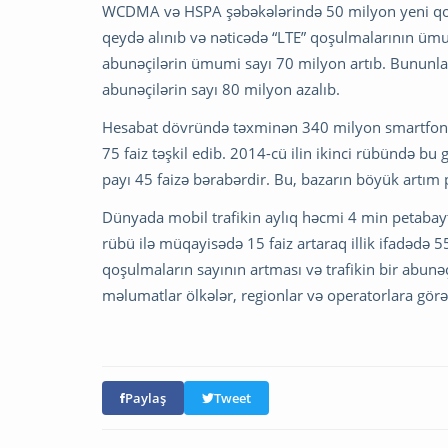
WCDMA və HSPA şəbəkələrində 50 milyon yeni qo
qeydə alınıb və nəticədə “LTE” qoşulmalarının üm
abunəçilərin ümumi sayı 70 milyon artıb. Bununla 
abunəçilərin sayı 80 milyon azalıb.
Hesabat dövründə təxminən 340 milyon smartfon sa
75 faiz təşkil edib. 2014-cü ilin ikinci rübündə bu
payı 45 faizə bərabərdir. Bu, bazarın böyük artım 
Dünyada mobil trafikin aylıq həcmi 4 min petabaytı 
rübü ilə müqayisədə 15 faiz artaraq illik ifadədə 55
qoşulmaların sayının artması və trafikin bir abunəç
məlumatlar ölkələr, regionlar və operatorlara görə 
Paylaş
Tweet