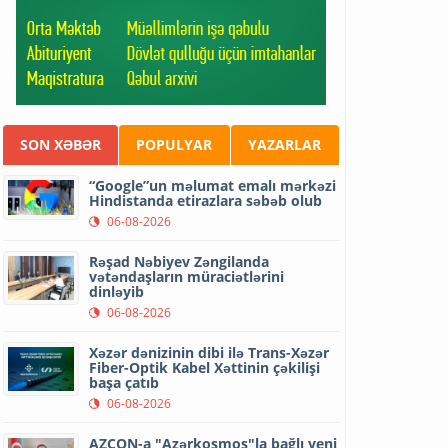
SON XƏBƏR
POPULYAR
YAZARLAR
“Google”un məlumat emalı mərkəzi
Hindistanda etirazlara səbəb olub
06-08-2026
Rəşad Nəbiyev Zəngilanda
vətəndaşların müraciətlərini
dinləyib
06-08-2026
Xəzər dənizinin dibi ilə Trans-Xəzər
Fiber-Optik Kabel Xəttinin çəkilişi
başa çatıb
06-08-2026
AZCON-a "Azərkosmos"la bağlı yeni