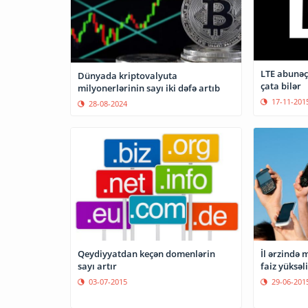
LTE abunəçi
Dünyada kriptovalyuta
çata bilər
milyonerlərinin sayı iki dəfə artıb
17-11-201
28-08-2024
İl ərzində 
Qeydiyyatdan keçən domenlərin
faiz yüksəl
sayı artır
29-06-201
03-07-2015