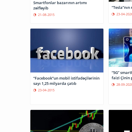
Smartfonlar bazarının artımı
“Tesla”nın 
zəifləyib
23-04-202
21-08-2015
“5G” smartf
faizi Çinin
“Facebook”un mobil istifadəçilərinin
sayı 1,25 milyarda çatıb
28-09-202
23-04-2015