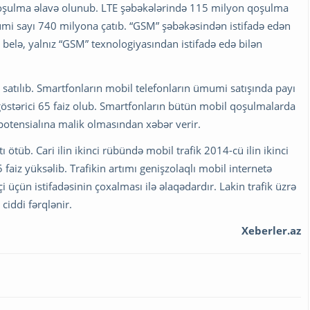
şulma əlavə olunub. LTE şəbəkələrində 115 milyon qoşulma
umi sayı 740 milyona çatıb. “GSM” şəbəkəsindən istifadə edən
belə, yalnız “GSM” texnologiyasından istifadə edə bilən
tılıb. Smartfonların mobil telefonların ümumi satışında payı
 göstərici 65 faiz olub. Smartfonların bütün mobil qoşulmalarda
potensialına malik olmasından xəbər verir.
ötüb. Cari ilin ikinci rübündə mobil trafik 2014-cü ilin ikinci
 faiz yüksəlib. Trafikin artımı genişzolaqlı mobil internetə
i üçün istifadəsinin çoxalması ilə əlaqədardır. Lakin trafik üzrə
ciddi fərqlənir.
Xeberler.az