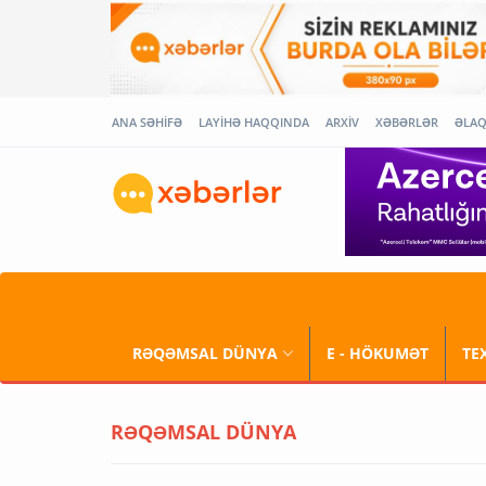
ANA SƏHİFƏ
LAYİHƏ HAQQINDA
ARXİV
XƏBƏRLƏR
ƏLA
RƏQƏMSAL DÜNYA
E - HÖKUMƏT
TE
RƏQƏMSAL DÜNYA