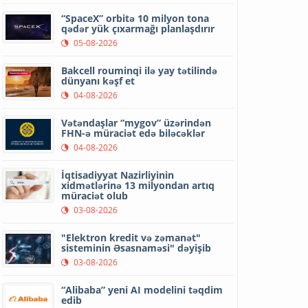
“SpaceX” orbitə 10 milyon tona
qədər yük çıxarmağı planlaşdırır
05-08-2026
Bakcell rouminqi ilə yay tətilində
dünyanı kəşf et
04-08-2026
Vətəndaşlar “mygov” üzərindən
FHN-ə müraciət edə biləcəklər
04-08-2026
İqtisadiyyat Nazirliyinin
xidmətlərinə 13 milyondan artıq
müraciət olub
03-08-2026
"Elektron kredit və zəmanət"
sisteminin Əsasnaməsi" dəyişib
03-08-2026
“Alibaba” yeni AI modelini təqdim
edib