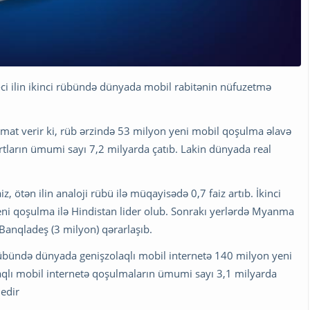
-ci ilin ikinci rübündə dünyada mobil rabitənin nüfuzetmə
mat verir ki, rüb ərzində 53 milyon yeni mobil qoşulma əlavə
tların ümumi sayı 7,2 milyarda çatıb. Lakin dünyada real
z, ötən ilin analoji rübü ilə müqayisədə 0,7 faiz artıb. İkinci
eni qoşulma ilə Hindistan lider olub. Sonrakı yerlərdə Myanma
 Banqladeş (3 milyon) qərarlaşıb.
 rübündə dünyada genişzolaqlı mobil internetə 140 milyon yeni
qlı mobil internetə qoşulmaların ümumi sayı 3,1 milyarda
 edir