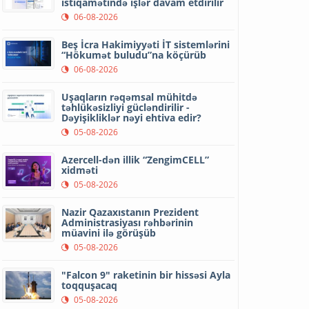
istiqamətində işlər davam etdirilir
06-08-2026
Beş İcra Hakimiyyəti İT sistemlərini
“Hökumət buludu”na köçürüb
06-08-2026
Uşaqların rəqəmsal mühitdə
təhlükəsizliyi gücləndirilir -
Dəyişikliklər nəyi ehtiva edir?
05-08-2026
Azercell-dən illik “ZengimCELL”
xidməti
05-08-2026
Nazir Qazaxıstanın Prezident
Administrasiyası rəhbərinin
müavini ilə görüşüb
05-08-2026
"Falcon 9" raketinin bir hissəsi Ayla
toqquşacaq
05-08-2026