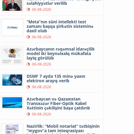
səlahiyyətlər verilib
06-08-2026
“Meta”nın süni intellekti test
zamanı başqa şirkətin sisteminə
daxil olub
06-08-2026
Azərbaycanın rəqəmsal idarəçilik
model iki beynəlxalq mükafata
layiq görülüb
06-08-2026
DSMF 7 ayda 135 minə yaxın
elektron arayış verib
06-08-2026
Azərbaycan və Qazaxıstan
Transxəzər Fiber-Optik Kabel
Xəttinin çəkilişini başa çatdırıb
06-08-2026
Nazirlik: “Mobil notariat” tətbiqinin
“mygov”a tam inteqrasiyası