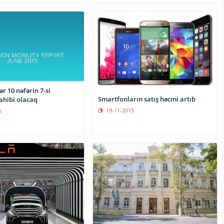
 10 nəfərin 7-si
Smartfonların satış həcmi artıb
ahibi olacaq
19-11-2015
5