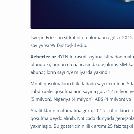
İsveçin Ericsson şirkətinin məlumatına görə, 2015
səviyyəsi 99 faiz təşkil edib.
Xeberler.az
RYTN-in rəsmi saytına istinadən məlu
olunub ki, bunun da nəticəsində qoşulmuş SİM-kar
abunəçilərin sayı 4,9 milyarda yaxındır.
Mobil qoşulmaların illik ifadədə sayı təxminən 5 fai
rübdə xalis qoşulmaların sayına görə 12 milyon y
(5 milyon), Nigeriya (4 milyon), ABŞ (4 milyon) və
Analitiklərin məlumatına görə, 2015-ci ilin ikinci
qoşulma qeydə alınıb. Nəticədə dünyada genişzola
yaxınlaşıb. Bu göstəricinin illik artımı 25 faiz təşkil