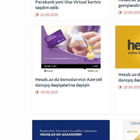
Parabank yeni Visa Virtual kartını
genişləndir
təqdim edib
23-09-201
22-09-2010
Hesab.az-da
Hesab.az-da bonuslarınızı Azercell
danışıq dəq
danışıq dəqiqələrinə dəyişin
28-09-201
10-09-2015