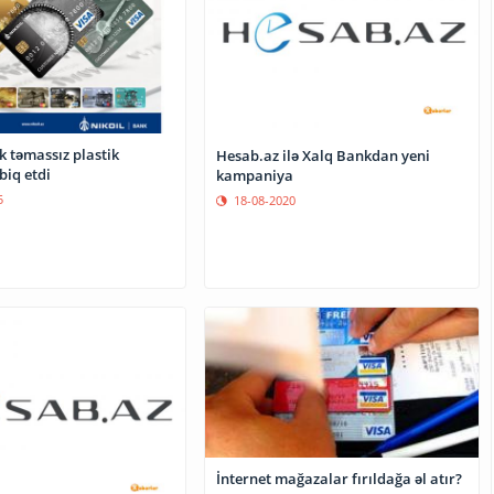
k təmassız plastik
Hesab.az ilə Xalq Bankdan yeni
biq etdi
kampaniya
5
18-08-2020
İnternet mağazalar fırıldağa əl atır?