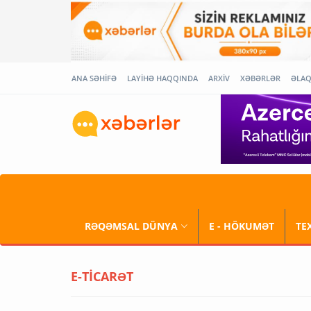
ANA SƏHİFƏ
LAYİHƏ HAQQINDA
ARXİV
XƏBƏRLƏR
ƏLA
RƏQƏMSAL DÜNYA
E - HÖKUMƏT
TE
E-TİCARƏT