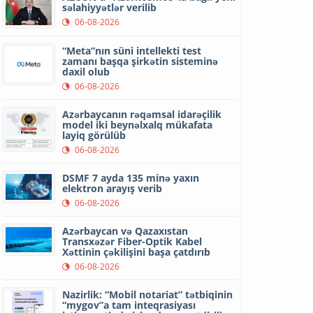
səlahiyyətlər verilib
06-08-2026
“Meta”nın süni intellekti test
zamanı başqa şirkətin sisteminə
daxil olub
06-08-2026
Azərbaycanın rəqəmsal idarəçilik
model iki beynəlxalq mükafata
layiq görülüb
06-08-2026
DSMF 7 ayda 135 minə yaxın
elektron arayış verib
06-08-2026
Azərbaycan və Qazaxıstan
Transxəzər Fiber-Optik Kabel
Xəttinin çəkilişini başa çatdırıb
06-08-2026
Nazirlik: “Mobil notariat” tətbiqinin
“mygov”a tam inteqrasiyası