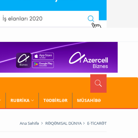
RUBRİKA
TƏDBİRLƏR
MÜSAHİBƏ
Ana Səhifə
RƏQƏMSAL DÜNYA
E-TİCARƏT