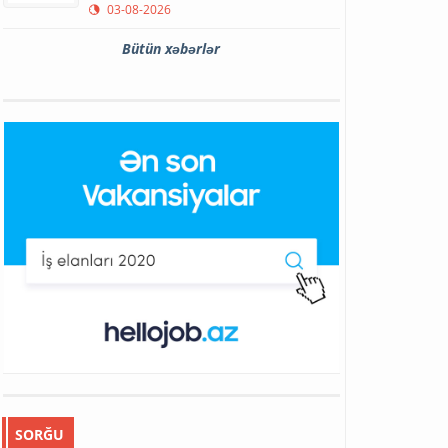
03-08-2026
Bütün xəbərlər
SORĞU