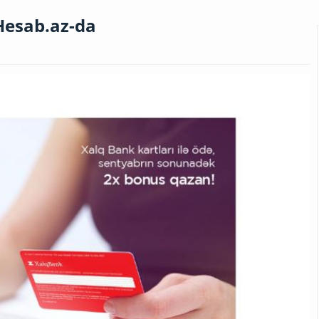
 Hesab.az-da