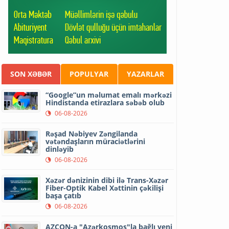
SON XƏBƏR
POPULYAR
YAZARLAR
“Google”un məlumat emalı mərkəzi
Hindistanda etirazlara səbəb olub
06-08-2026
Rəşad Nəbiyev Zəngilanda
vətəndaşların müraciətlərini
dinləyib
06-08-2026
Xəzər dənizinin dibi ilə Trans-Xəzər
Fiber-Optik Kabel Xəttinin çəkilişi
başa çatıb
06-08-2026
AZCON-a "Azərkosmos"la bağlı yeni