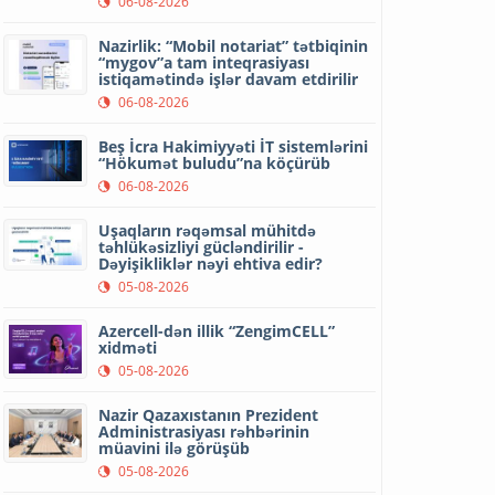
06-08-2026
Nazirlik: “Mobil notariat” tətbiqinin
“mygov”a tam inteqrasiyası
istiqamətində işlər davam etdirilir
06-08-2026
Beş İcra Hakimiyyəti İT sistemlərini
“Hökumət buludu”na köçürüb
06-08-2026
Uşaqların rəqəmsal mühitdə
təhlükəsizliyi gücləndirilir -
Dəyişikliklər nəyi ehtiva edir?
05-08-2026
Azercell-dən illik “ZengimCELL”
xidməti
05-08-2026
Nazir Qazaxıstanın Prezident
Administrasiyası rəhbərinin
müavini ilə görüşüb
05-08-2026