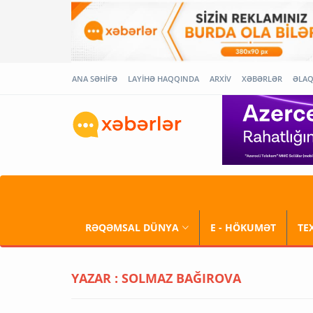
ANA SƏHİFƏ
LAYİHƏ HAQQINDA
ARXİV
XƏBƏRLƏR
ƏLA
RƏQƏMSAL DÜNYA
E - HÖKUMƏT
TE
YAZAR : SOLMAZ BAĞIROVA