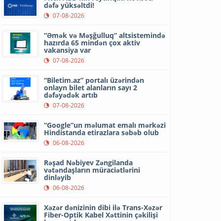
dəfə yüksəltdi!
07-08-2026
“Əmək və Məşğulluq” altsistemində
hazırda 65 mindən çox aktiv
vakansiya var
07-08-2026
“Biletim.az” portalı üzərindən
onlayn bilet alanların sayı 2
dəfəyədək artıb
07-08-2026
“Google”un məlumat emalı mərkəzi
Hindistanda etirazlara səbəb olub
06-08-2026
Rəşad Nəbiyev Zəngilanda
vətəndaşların müraciətlərini
dinləyib
06-08-2026
Xəzər dənizinin dibi ilə Trans-Xəzər
Fiber-Optik Kabel Xəttinin çəkilişi