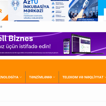
QƏ
XNOLOGİYA
TƏNZİMLƏMƏ
TELEKOM VƏ NƏQLİYYAT