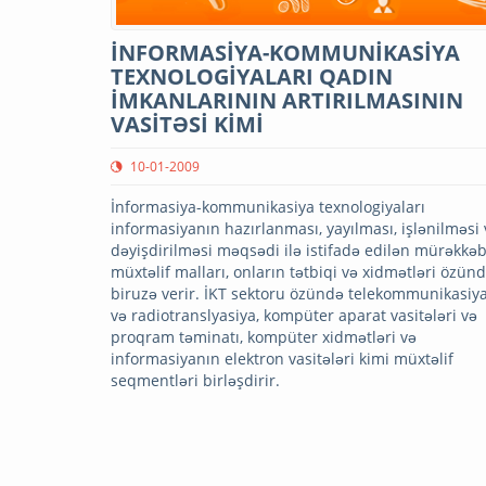
İNFORMASİYA-KOMMUNİKASİYA
TEXNOLOGİYALARI QADIN
İMKANLARININ ARTIRILMASININ
VASİTƏSİ KİMİ
10-01-2009
İnformasiya-kommunikasiya texnologiyaları
informasiyanın hazırlanması, yayılması, işlənilməsi 
dəyişdirilməsi məqsədi ilə istifadə edilən mürəkkəb
müxtəlif malları, onların tətbiqi və xidmətləri özün
biruzə verir. İKT sektoru özündə telekommunikasiya,
və radiotranslyasiya, kompüter aparat vasitələri və
proqram təminatı, kompüter xidmətləri və
informasiyanın elektron vasitələri kimi müxtəlif
seqmentləri birləşdirir.