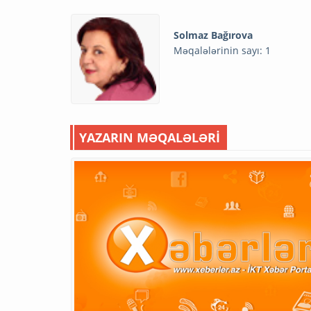
Solmaz Bağırova
Məqalələrinin sayı: 1
YAZARIN MƏQALƏLƏRİ