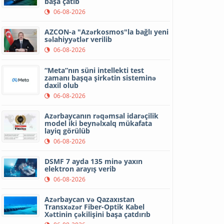
başa çatıb
06-08-2026
AZCON-a "Azərkosmos"la bağlı yeni
səlahiyyətlər verilib
06-08-2026
“Meta”nın süni intellekti test
zamanı başqa şirkətin sisteminə
daxil olub
06-08-2026
Azərbaycanın rəqəmsal idarəçilik
model iki beynəlxalq mükafata
layiq görülüb
06-08-2026
DSMF 7 ayda 135 minə yaxın
elektron arayış verib
06-08-2026
Azərbaycan və Qazaxıstan
Transxəzər Fiber-Optik Kabel
Xəttinin çəkilişini başa çatdırıb