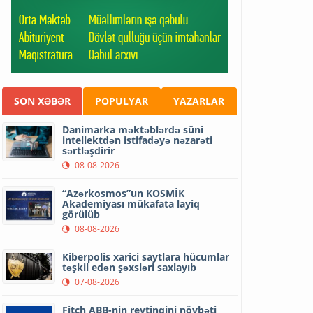
SON XƏBƏR
POPULYAR
YAZARLAR
Danimarka məktəblərdə süni
intellektdən istifadəyə nəzarəti
sərtləşdirir
08-08-2026
“Azərkosmos”un KOSMİK
Akademiyası mükafata layiq
görülüb
08-08-2026
Kiberpolis xarici saytlara hücumlar
təşkil edən şəxsləri saxlayıb
07-08-2026
Fitch ABB-nin reytinqini növbəti