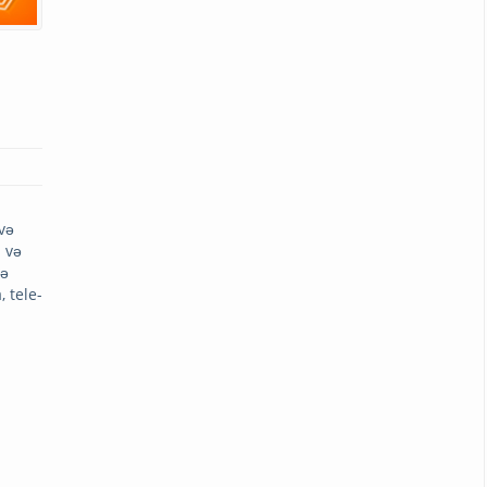
və
 və
də
 tele-