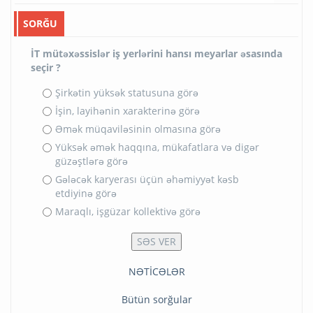
SORĞU
İT mütəxəssislər iş yerlərini hansı meyarlar əsasında
seçir ?
Şirkətin yüksək statusuna görə
İşin, layihənin xarakterinə görə
Əmək müqaviləsinin olmasına görə
Yüksək əmək haqqına, mükafatlara və digər
güzəştlərə görə
Gələcək karyerası üçün əhəmiyyət kəsb
etdiyinə görə
Maraqlı, işgüzar kollektivə görə
NƏTİCƏLƏR
Bütün sorğular