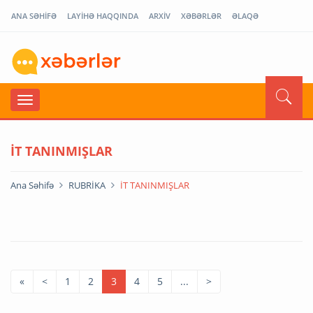
ANA SƏHİFƏ
LAYİHƏ HAQQINDA
ARXİV
XƏBƏRLƏR
ƏLAQƏ
İT TANINMIŞLAR
Ana Səhifə
RUBRİKA
İT TANINMIŞLAR
«
<
1
2
3
4
5
...
>