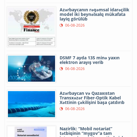
Azərbaycanın rəqəmsal idarəçilik
model iki beynəlxalq mükafata
layiq görülüb
06-08-2026
DSMF 7 ayda 135 minə yaxın
elektron arayış verib
06-08-2026
Azərbaycan və Qazaxıstan
Transxəzər Fiber-Optik Kabel
Xəttinin çəkilişini başa çatdırıb
06-08-2026
Nazirlik: “Mobil notariat”
tətbiqinin “mygov”a tam