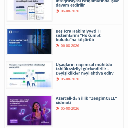
inteqrasiyası istiqamətində işlər
davam etdirilir
06-08-2026
Beş İcra Hakimiyyəti İT
sistemlərini “Hökumət
buludu”na köçürüb
06-08-2026
Uşaqların rəqəmsal mühitdə
təhlükəsizliyi gücləndirilir -
Dəyişikliklər nəyi ehtiva edir?
05-08-2026
Azercell-dən illik “ZengimCELL”
xidməti
05-08-2026