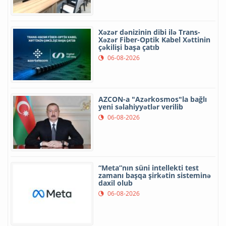
Xəzər dənizinin dibi ilə Trans-
Xəzər Fiber-Optik Kabel Xəttinin
çəkilişi başa çatıb
06-08-2026
AZCON-a "Azərkosmos"la bağlı
yeni səlahiyyətlər verilib
06-08-2026
“Meta”nın süni intellekti test
zamanı başqa şirkətin sisteminə
daxil olub
06-08-2026