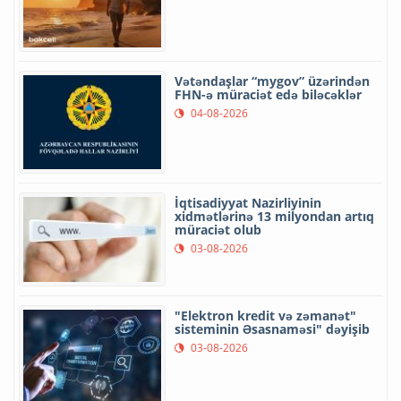
Vətəndaşlar “mygov” üzərindən
FHN-ə müraciət edə biləcəklər
04-08-2026
İqtisadiyyat Nazirliyinin
xidmətlərinə 13 milyondan artıq
müraciət olub
03-08-2026
"Elektron kredit və zəmanət"
sisteminin Əsasnaməsi" dəyişib
03-08-2026