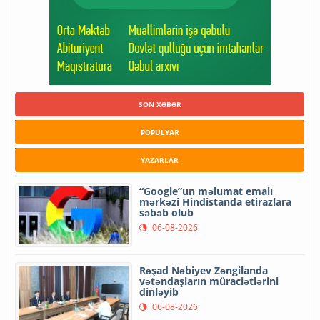
SON XƏBƏR
POPULYAR
YAZARLAR
“Google”un məlumat emalı
mərkəzi Hindistanda etirazlara
səbəb olub
06-08-2026
Rəşad Nəbiyev Zəngilanda
vətəndaşların müraciətlərini
dinləyib
06-08-2026