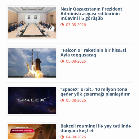
Nazir Qazaxıstanın Prezident
Administrasiyası rəhbərinin
müavini ilə görüşüb
05-08-2026
"Falcon 9" raketinin bir hissəsi
Ayla toqquşacaq
05-08-2026
“SpaceX” orbitə 10 milyon tona
qədər yük çıxarmağı planlaşdırır
05-08-2026
Bakcell rouminqi ilə yay tətilində
dünyanı kəşf et
04-08-2026