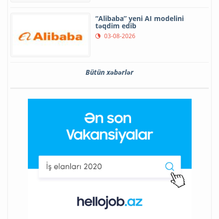
“Alibaba” yeni AI modelini
təqdim edib
03-08-2026
Bütün xəbərlər