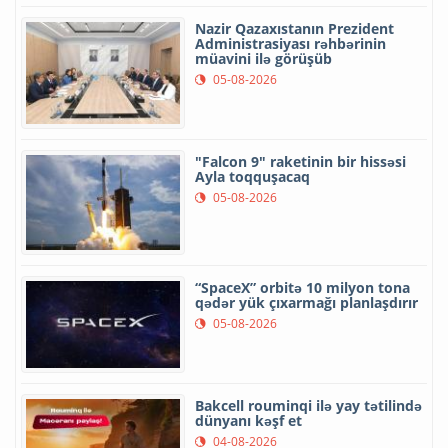
Nazir Qazaxıstanın Prezident
Administrasiyası rəhbərinin
müavini ilə görüşüb
05-08-2026
"Falcon 9" raketinin bir hissəsi
Ayla toqquşacaq
05-08-2026
“SpaceX” orbitə 10 milyon tona
qədər yük çıxarmağı planlaşdırır
05-08-2026
Bakcell rouminqi ilə yay tətilində
dünyanı kəşf et
04-08-2026