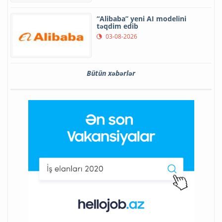
“Alibaba” yeni AI modelini
təqdim edib
03-08-2026
Bütün xəbərlər