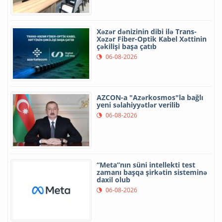
Xəzər dənizinin dibi ilə Trans-
Xəzər Fiber-Optik Kabel Xəttinin
çəkilişi başa çatıb
06-08-2026
AZCON-a "Azərkosmos"la bağlı
yeni səlahiyyətlər verilib
06-08-2026
“Meta”nın süni intellekti test
zamanı başqa şirkətin sisteminə
daxil olub
06-08-2026