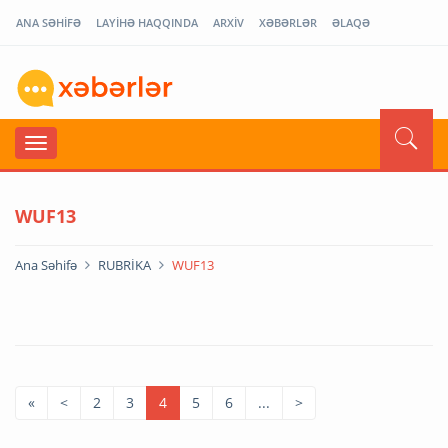
ANA SƏHİFƏ
LAYİHƏ HAQQINDA
ARXİV
XƏBƏRLƏR
ƏLAQƏ
WUF13
Ana Səhifə
RUBRİKA
WUF13
«
<
2
3
4
5
6
...
>