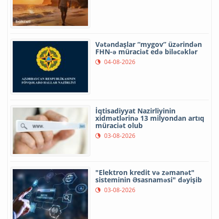
Vətəndaşlar “mygov” üzərindən
FHN-ə müraciət edə biləcəklər
04-08-2026
İqtisadiyyat Nazirliyinin
xidmətlərinə 13 milyondan artıq
müraciət olub
03-08-2026
"Elektron kredit və zəmanət"
sisteminin Əsasnaməsi" dəyişib
03-08-2026