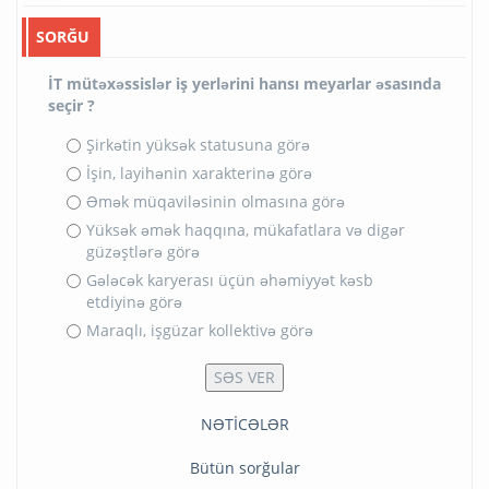
SORĞU
İT mütəxəssislər iş yerlərini hansı meyarlar əsasında
seçir ?
Şirkətin yüksək statusuna görə
İşin, layihənin xarakterinə görə
Əmək müqaviləsinin olmasına görə
Yüksək əmək haqqına, mükafatlara və digər
güzəştlərə görə
Gələcək karyerası üçün əhəmiyyət kəsb
etdiyinə görə
Maraqlı, işgüzar kollektivə görə
NƏTİCƏLƏR
Bütün sorğular