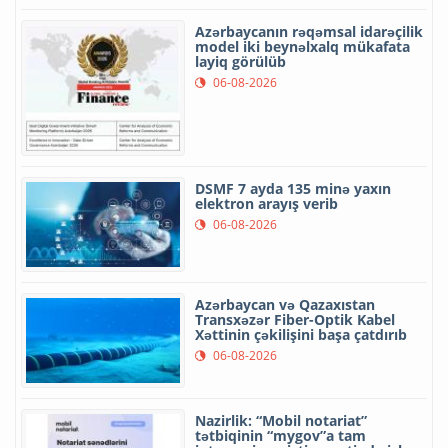
Azərbaycanın rəqəmsal idarəçilik
model iki beynəlxalq mükafata
layiq görülüb
06-08-2026
DSMF 7 ayda 135 minə yaxın
elektron arayış verib
06-08-2026
Azərbaycan və Qazaxıstan
Transxəzər Fiber-Optik Kabel
Xəttinin çəkilişini başa çatdırıb
06-08-2026
Nazirlik: “Mobil notariat”
tətbiqinin “mygov”a tam