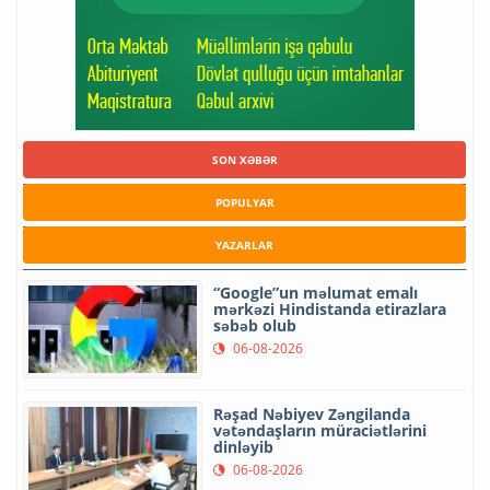
SON XƏBƏR
POPULYAR
YAZARLAR
“Google”un məlumat emalı
mərkəzi Hindistanda etirazlara
səbəb olub
06-08-2026
Rəşad Nəbiyev Zəngilanda
vətəndaşların müraciətlərini
dinləyib
06-08-2026