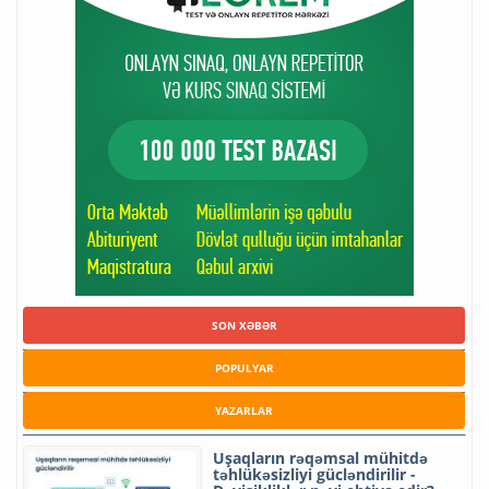
SON XƏBƏR
POPULYAR
YAZARLAR
Uşaqların rəqəmsal mühitdə
təhlükəsizliyi gücləndirilir -