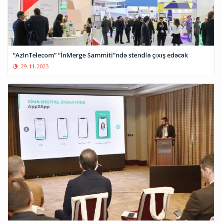
“AzInTelecom” “İnMerge Sammiti”ndə stendlə çıxış edəcək
29-11-2023