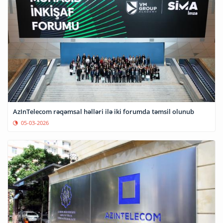
AzInTelecom rəqəmsal həlləri ilə iki forumda təmsil olunub
05-03-2026