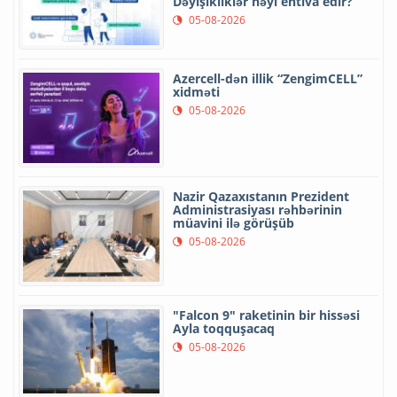
Dəyişikliklər nəyi ehtiva edir?
05-08-2026
Azercell-dən illik “ZengimCELL”
xidməti
05-08-2026
Nazir Qazaxıstanın Prezident
Administrasiyası rəhbərinin
müavini ilə görüşüb
05-08-2026
"Falcon 9" raketinin bir hissəsi
Ayla toqquşacaq
05-08-2026