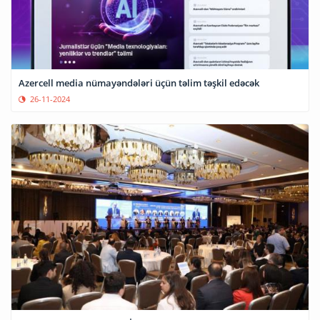
Azercell media nümayəndələri üçün təlim təşkil edəcək
26-11-2024