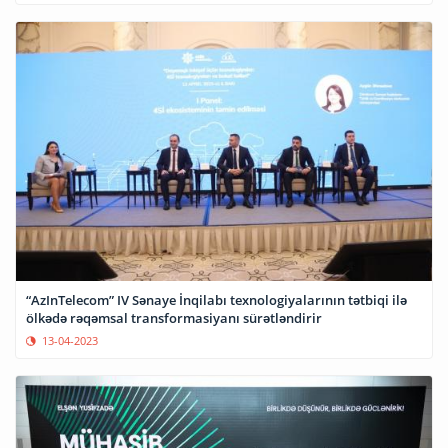
“AzInTelecom” IV Sənaye İnqilabı texnologiyalarının tətbiqi ilə
ölkədə rəqəmsal transformasiyanı sürətləndirir
13-04-2023