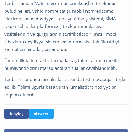
Tədbir zamanı “AzInTelecom”un əməkdaşları tərəfindən
bulud həlləri, vahid nömrə satışı, mobil nömrədaşıma,
elektron sənəd dövriyyəsi, onlayn ödəniş sistemi, SİMA
rəqəmsal həllər platforması, telekommunikasiya
vasitələrinin və qurğularının sertifikatlaşdırılması, mobil
cihazların qeydiyyat sistemi və informasiya təhlükəsizliyi
xidmətləri barədə çıxışlar olub.
Ümumilikdə interaktiv formada baş tutan təlimdə media
nümayəndələrini maraqlandıran suallar cavablandırılıb.
Tədbirin sonunda jurnalistlər arasında test müsabiqəsi təşkil
edilib. Təlimi uğurla başa vuran jurnalistlərə hədiyyələr
təqdim olunub.
Paylaş
Tweet