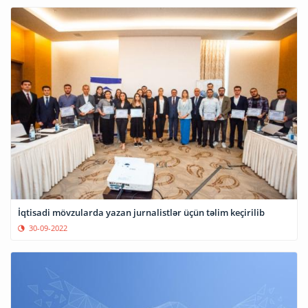
İqtisadi mövzularda yazan jurnalistlər üçün təlim keçirilib
30-09-2022