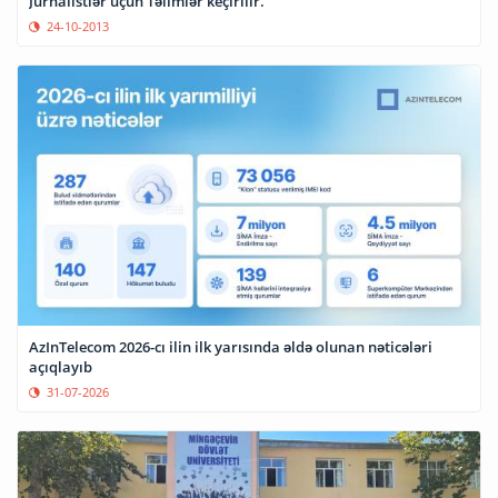
Jurnalistlər üçün Təlimlər keçirilir.
24-10-2013
AzInTelecom 2026-cı ilin ilk yarısında əldə olunan nəticələri
açıqlayıb
31-07-2026