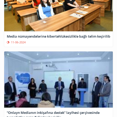
Media nümayəndələrinə kibertəhlükəsizliklə bağlı təlim keçirilib
11-06-2024
“Onlayn Medianın inkişafına dəstək” layihəsi çərçivəsində