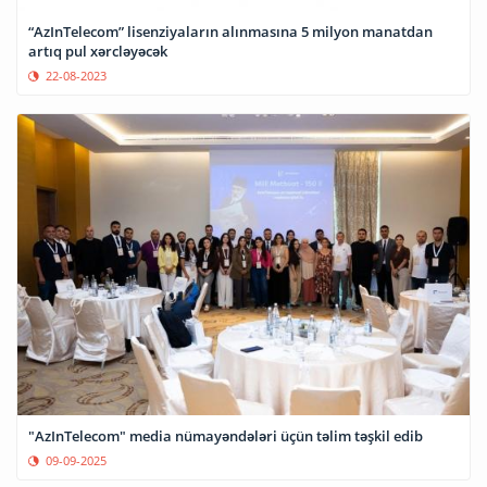
“AzInTelecom” lisenziyaların alınmasına 5 milyon manatdan
artıq pul xərcləyəcək
22-08-2023
"AzInTelecom" media nümayəndələri üçün təlim təşkil edib
09-09-2025