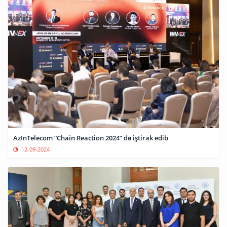
AzInTelecom “Chain Reaction 2024” də iştirak edib
12-09-2024