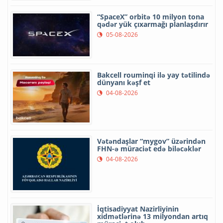
“SpaceX” orbitə 10 milyon tona
qədər yük çıxarmağı planlaşdırır
05-08-2026
Bakcell rouminqi ilə yay tətilində
dünyanı kəşf et
04-08-2026
Vətəndaşlar “mygov” üzərindən
FHN-ə müraciət edə biləcəklər
04-08-2026
İqtisadiyyat Nazirliyinin
xidmətlərinə 13 milyondan artıq