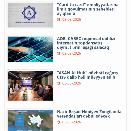
"Card to card" əməliyyatlarına
limit qoyulmasının səbəbləri
açıqlanıb
03-08-2026
ADB: CAREC rəqəmsal dəhlizi
internetin topdansatış
qiymətlərini aşağı salacaq
03-08-2026
“ASAN AI Hub” növbəti çağırış
üzrə qalib həll müəyyən edib
03-08-2026
Nazir Rəşad Nəbiyev Zəngilanda
vətəndaşları qəbul edəcək
03-08-2026