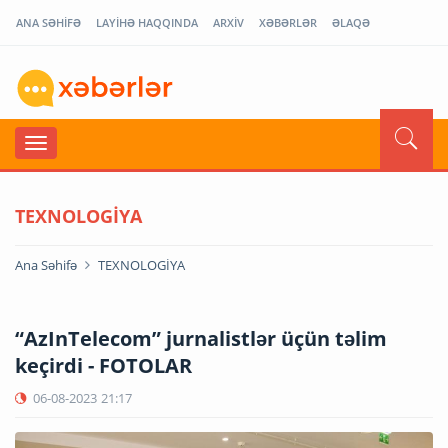
ANA SƏHİFƏ
LAYİHƏ HAQQINDA
ARXİV
XƏBƏRLƏR
ƏLAQƏ
TEXNOLOGİYA
Ana Səhifə
TEXNOLOGİYA
“AzInTelecom” jurnalistlər üçün təlim
keçirdi - FOTOLAR
06-08-2023
21:17