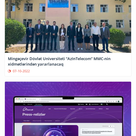
Mingəçevir Dövlət Universiteti “AzInTelecom” MMC-nin
xidmətlərindən yararlanacaq
07-10-2022