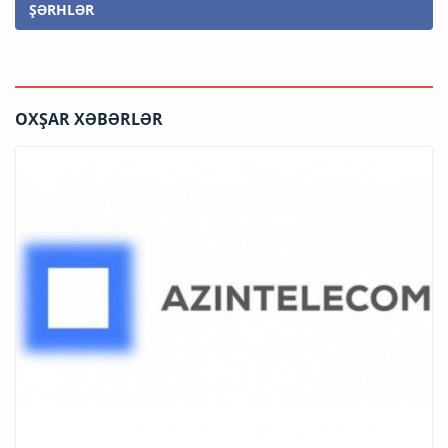
ŞƏRHLƏR
OXŞAR XƏBƏRLƏR