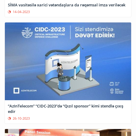
SİMA vasitəsilə xarici vətəndaşlara da rəqəmsal imza veriləcək
14-04-2023
“AzInTelecom” “CIDC-2023”də “Qızıl sponsor” kimi stendlə çıxış
edir
26-10-2023