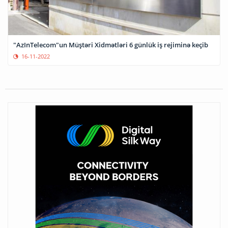
"AzInTelecom"un Müştəri Xidmətləri 6 günlük iş rejiminə keçib
16-11-2022