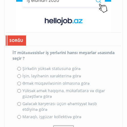
SORĞU
İT mütəxəssislər iş yerlərini hansı meyarlar əsasında
seçir ?
Şirkətin yüksək statusuna görə
İşin, layihənin xarakterinə görə
Əmək müqaviləsinin olmasına görə
Yüksək əmək haqqına, mükafatlara və digər
güzəştlərə görə
Gələcək karyerası üçün əhəmiyyət kəsb
etdiyinə görə
Maraqlı, işgüzar kollektivə görə