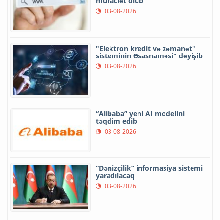
müraciət olub
03-08-2026
"Elektron kredit və zəmanət"
sisteminin Əsasnaməsi" dəyişib
03-08-2026
“Alibaba” yeni AI modelini
təqdim edib
03-08-2026
“Dənizçilik” informasiya sistemi
yaradılacaq
03-08-2026