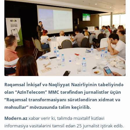
Rəqəmsal İnkişaf və Nəqliyyat Nazirliyinin tabeliyində
olan “AzInTelecom” MMC tərəfindən jurnalistlər üçün
“Rəqəmsal transformasiyanı sürətləndirən xidmət və
məhsullar” mövzusunda təlim keçirilib.
Modern.az
xəbər verir ki, təlimdə müxtəlif kütləvi
informasiya vasitələrini təmsil edən 25 jurnalist iştirak edib.