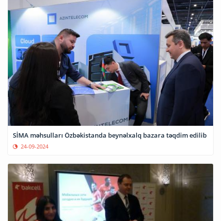
SİMA məhsulları Özbəkistanda beynəlxalq bazara təqdim edilib
24-09-2024