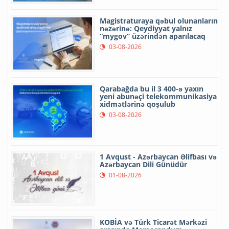
Magistraturaya qəbul olunanların
nəzərinə: Qeydiyyat yalnız
“mygov” üzərindən aparılacaq
03-08-2026
Qarabağda bu il 3 400-ə yaxın
yeni abunəçi telekommunikasiya
xidmətlərinə qoşulub
03-08-2026
1 Avqust - Azərbaycan Əlifbası və
Azərbaycan Dili Günüdür
01-08-2026
KOBİA və Türk Ticarət Mərkəzi