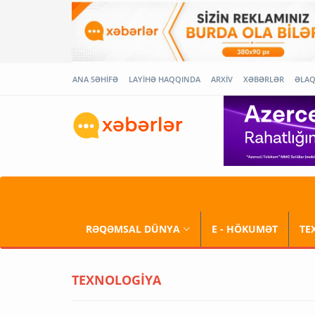
ANA SƏHİFƏ
LAYİHƏ HAQQINDA
ARXİV
XƏBƏRLƏR
ƏLA
RƏQƏMSAL DÜNYA
E - HÖKUMƏT
TE
TEXNOLOGİYA