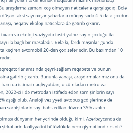
i. Bu araşdırma zamanı xoş olmayan nəticələrlə qarşılaşdıq. Belə
rə düşən taksi sayı oxşar şəhərlərlə müqayisədə 4-5 dəfə çoxdur.
aşı, neqativ ekoloji nəticələrə də gətirib çıxarır.
tıxaca və ekoloji vəziyyətə təsiri yalnız sayın çoxluğu ilə
ı ilə bağlı bir məsələdir. Belə ki, fərdi maşınlar gündə
əyata keçirən avtomobil 20-dən çox səfər edir. Bu baxımdan 10
radır.
aqreqatorlar arasında qeyri-sağlam rəqabətə və bunun
sinə gətirib çıxarıb. Bununla yanaşı, araşdırmalarımız onu da
sı həm də ictimai nəqliyyatdan, o cümlədən metro və
, 2022-ci ildə metrodan istifadə edən sərnişinlərin sayı
 aşağı olub. Analoji vəziyyəti avtobus gedişlərində də
an sərnişinlərin sayı bəhs edilən dövrdə 35% azalıb.
l olması dünyanın hər yerində olduğu kimi, Azərbaycanda da
şirkətlərin fəaliyyətini bütövlükdə necə qiymətləndirirsiniz?