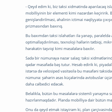
- Qeyd edim ki, biz taksi xidmətində aparılacaq isl
mobilliyinin bir elementi kimi nəzərdən keçiririk.
genişləndirilməsi, əhalinin ictimai nəqliyyata çıxış
prizmasından baxırıq.
Bu baxımdan taksi islahatları ilə yanaşı, paraleldə
optimallaşdırılması, texnoloji həllərin tətbiqi, mi
hərəkətin təşviqi kimi məsələlərə baxılır.
Sadə bir nümunəyə nəzər salaq: taksi xidmətlərind
qədər məsafədə baş tutur. Hesab edirik ki, piyadala
istərsə də velosiped vasitəsilə bu məsafəni taks
nümunə: şəhərin əsas küçələrində avtobuslar üçün 
daha cəlbedici edəcək.
Beləliklə, bütün bu məsələlərə sistemli yanaşma sə
hazırlanmaqdadır. Planda mobilliyə dair bütün məs
Onu da qeyd etmək istəyirəm ki, plan çərçivəsində ş