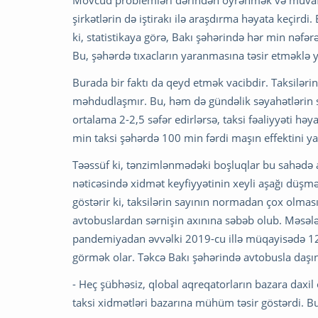
şirkətlərin də iştirakı ilə araşdırma həyata keçird
ki, statistikaya görə, Bakı şəhərində hər min nəfə
Bu, şəhərdə tıxacların yaranmasına təsir etməklə yan
Burada bir faktı da qeyd etmək vacibdir. Taksilərin 
məhdudlaşmır. Bu, həm də gündəlik səyahətlərin say
ortalama 2-2,5 səfər edirlərsə, taksi fəaliyyəti h
min taksi şəhərdə 100 min fərdi maşın effektini ya
Təəssüf ki, tənzimlənmədəki boşluqlar bu sahədə 
nəticəsində xidmət keyfiyyətinin xeyli aşağı düşmə
göstərir ki, taksilərin sayının normadan çox olma
avtobuslardan sərnişin axınına səbəb olub. Məsələn
pandemiyadan əvvəlki 2019-cu illə müqayisədə 12%
görmək olar. Təkcə Bakı şəhərində avtobusla daşın
- Heç şübhəsiz, qlobal aqreqatorların bazara daxi
taksi xidmətləri bazarına mühüm təsir göstərdi. Bu 