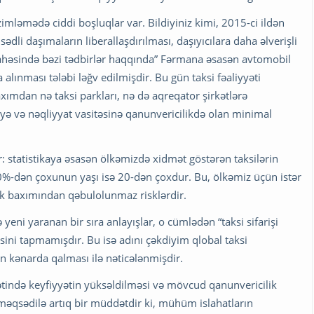
mləmədə ciddi boşluqlar var. Bildiyiniz kimi, 2015-ci ildən
li daşımaların liberallaşdırılması, daşıyıcılara daha əlverişli
sahəsində bəzi tədbirlər haqqında” Fərmana əsasən avtomobil
 alınması tələbi ləğv edilmişdir. Bu gün taksi fəaliyyəti
ımdan nə taksi parkları, nə də aqreqator şirkətlərə
ə və nəqliyyat vasitəsinə qanunvericilikdə olan minimal
: statistikaya əsasən ölkəmizdə xidmət göstərən taksilərin
%-dən çoxunun yaşı isə 20-dən çoxdur. Bu, ölkəmiz üçün istər
zlik baxımından qəbulolunmaz risklərdir.
yeni yaranan bir sıra anlayışlar, o cümlədən “taksi sifarişi
ini tapmamışdır. Bu isə adını çəkdiyim qlobal taksi
 kənarda qalması ilə nəticələnmişdir.
mətində keyfiyyətin yüksəldilməsi və mövcud qanunvericilik
əqsədilə artıq bir müddətdir ki, mühüm islahatların