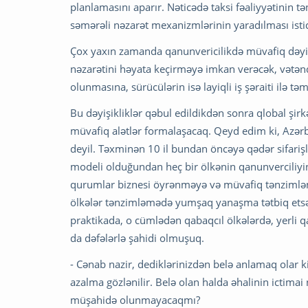
planlamasını aparır. Nəticədə taksi fəaliyyətinin 
səmərəli nəzarət mexanizmlərinin yaradılması ist
Çox yaxın zamanda qanunvericilikdə müvafiq dəyişik
nəzarətini həyata keçirməyə imkan verəcək, vətənd
olunmasına, sürücülərin isə layiqli iş şəraiti ilə t
Bu dəyişikliklər qəbul edildikdən sonra qlobal şir
müvafiq alətlər formalaşacaq. Qeyd edim ki, Azərb
deyil. Təxminən 10 il bundan öncəyə qədər sifarişl
modeli olduğundan heç bir ölkənin qanunverciliyi
qurumlar biznesi öyrənməyə və müvafiq tənzimləmə 
ölkələr tənzimləmədə yumşaq yanaşma tətbiq etsə 
praktikada, o cümlədən qabaqcıl ölkələrdə, yerli q
da dəfələrlə şahidi olmuşuq.
- Cənab nazir, dediklərinizdən belə anlamaq olar ki
azalma gözlənilir. Belə olan halda əhalinin ictimai
müşahidə olunmayacaqmı?