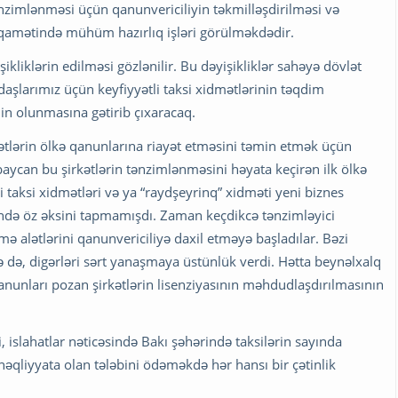
tənzimlənməsi üçün qanunvericiliyin təkmilləşdirilməsi və
iqamətində mühüm hazırlıq işləri görülməkdədir.
liklərin edilməsi gözlənilir. Bu dəyişikliklər sahəyə dövlət
aşlarımız üçün keyfiyyətli taksi xidmətlərinin təqdim
əmin olunmasına gətirib çıxaracaq.
kətlərin ölkə qanunlarına riayət etməsini təmin etmək üçün
aycan bu şirkətlərin tənzimlənməsini həyata keçirən ilk ölkə
i taksi xidmətləri və ya “raydşeyrinq” xidməti yeni biznes
ndə öz əksini tapmamışdı. Zaman keçdikcə tənzimləyici
alətlərini qanunvericiliyə daxil etməyə başladılar. Bəzi
də, digərləri sərt yanaşmaya üstünlük verdi. Hətta beynəlxalq
anunları pozan şirkətlərin lisenziyasının məhdudlaşdırılmasının
, islahatlar nəticəsində Bakı şəhərində taksilərin sayında
 nəqliyyata olan tələbini ödəməkdə hər hansı bir çətinlik