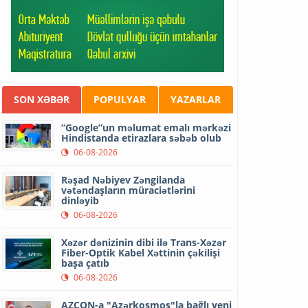
SON XƏBƏR
POPULYAR
YAZARLAR
“Google”un məlumat emalı mərkəzi
Hindistanda etirazlara səbəb olub
06-08-2026
Rəşad Nəbiyev Zəngilanda
vətəndaşların müraciətlərini
dinləyib
06-08-2026
Xəzər dənizinin dibi ilə Trans-Xəzər
Fiber-Optik Kabel Xəttinin çəkilişi
başa çatıb
06-08-2026
AZCON-a "Azərkosmos"la bağlı yeni