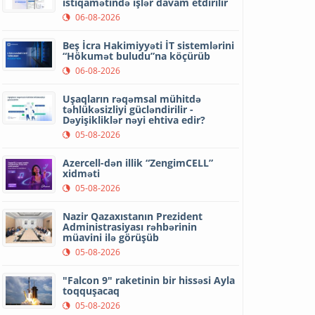
istiqamətində işlər davam etdirilir
06-08-2026
Beş İcra Hakimiyyəti İT sistemlərini
“Hökumət buludu”na köçürüb
06-08-2026
Uşaqların rəqəmsal mühitdə
təhlükəsizliyi gücləndirilir -
Dəyişikliklər nəyi ehtiva edir?
05-08-2026
Azercell-dən illik “ZengimCELL”
xidməti
05-08-2026
Nazir Qazaxıstanın Prezident
Administrasiyası rəhbərinin
müavini ilə görüşüb
05-08-2026
"Falcon 9" raketinin bir hissəsi Ayla
toqquşacaq
05-08-2026