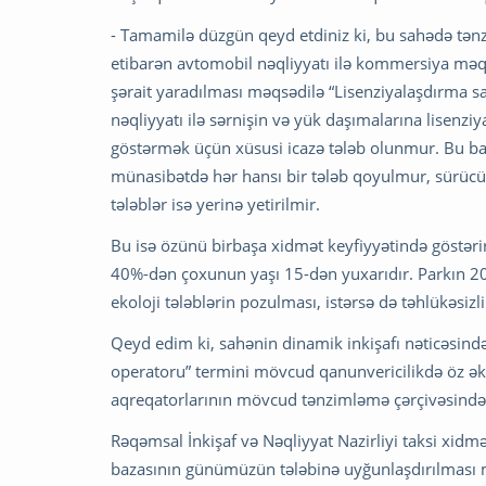
- Tamamilə düzgün qeyd etdiniz ki, bu sahədə tənzi
etibarən avtomobil nəqliyyatı ilə kommersiya məqsəd
şərait yaradılması məqsədilə “Lisenziyalaşdırma 
nəqliyyatı ilə sərnişin və yük daşımalarına lisenziya
göstərmək üçün xüsusi icazə tələb olunmur. Bu bax
münasibətdə hər hansı bir tələb qoyulmur, sürücüy
tələblər isə yerinə yetirilmir.
Bu isə özünü birbaşa xidmət keyfiyyətində göstərir
40%-dən çoxunun yaşı 15-dən yuxarıdır. Parkın 20
ekoloji tələblərin pozulması, istərsə də təhlükəsi
Qeyd edim ki, sahənin dinamik inkişafı nəticəsində 
operatoru” termini mövcud qanunvericilikdə öz əks
aqreqatorlarının mövcud tənzimləmə çərçivəsindən
Rəqəmsal İnkişaf və Nəqliyyat Nazirliyi taksi xid
bazasının günümüzün tələbinə uyğunlaşdırılması m