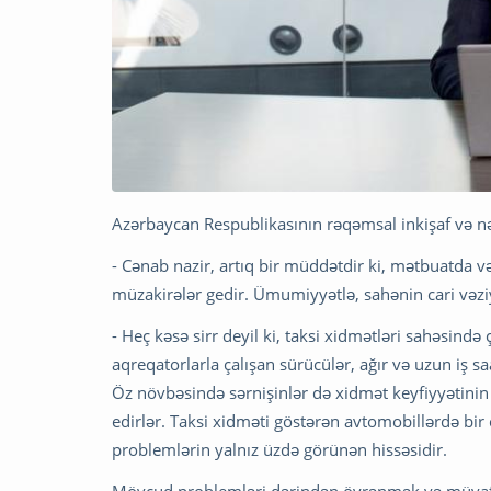
Azərbaycan Respublikasının rəqəmsal inkişaf və nə
- Cənab nazir, artıq bir müddətdir ki, mətbuatda və
müzakirələr gedir. Ümumiyyətlə, sahənin cari vəziy
- Heç kəsə sirr deyil ki, taksi xidmətləri sahəsind
aqreqatorlarla çalışan sürücülər, ağır və uzun iş s
Öz növbəsində sərnişinlər də xidmət keyfiyyətinin
edirlər. Taksi xidməti göstərən avtomobillərdə bir
problemlərin yalnız üzdə görünən hissəsidir.
Mövcud problemləri dərindən öyrənmək və müvafiq 