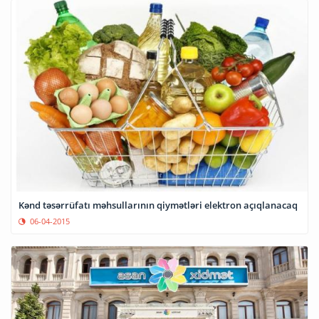
Kənd təsərrüfatı məhsullarının qiymətləri elektron açıqlanacaq
06-04-2015