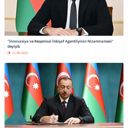
"İnnovasiya və Rəqəmsal İnkişaf Agentliyinin Nizamnaməsi"
dəyişib
12-08-2025