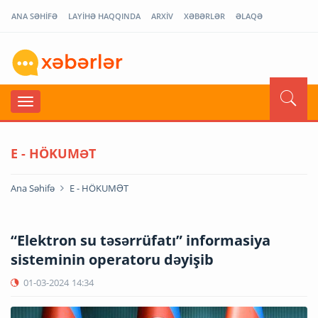
ANA SƏHİFƏ
LAYİHƏ HAQQINDA
ARXİV
XƏBƏRLƏR
ƏLAQƏ
E - HÖKUMƏT
Ana Səhifə
E - HÖKUMƏT
“Elektron su təsərrüfatı” informasiya
sisteminin operatoru dəyişib
01-03-2024
14:34