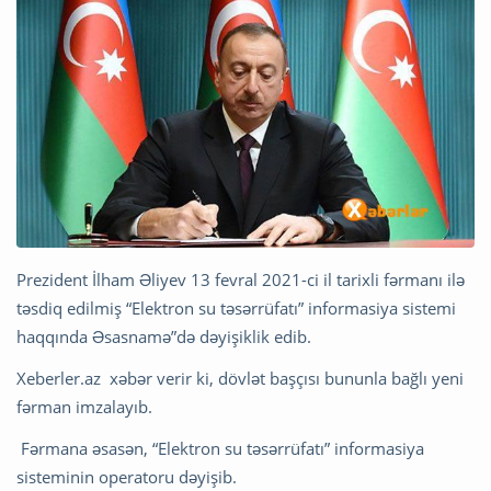
Prezident İlham Əliyev 13 fevral 2021-ci il tarixli fərmanı ilə
təsdiq edilmiş “Elektron su təsərrüfatı” informasiya sistemi
haqqında Əsasnamə”də dəyişiklik edib.
Xeberler.az xəbər verir ki, dövlət başçısı bununla bağlı yeni
fərman imzalayıb.
Fərmana əsasən, “Elektron su təsərrüfatı” informasiya
sisteminin operatoru dəyişib.