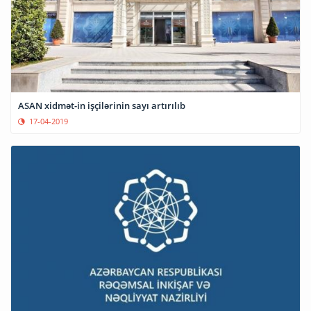
ASAN xidmət-in işçilərinin sayı artırılıb
17-04-2019