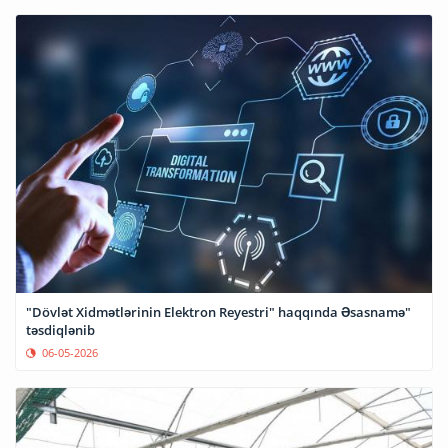
"Dövlət Xidmətlərinin Elektron Reyestri" haqqında Əsasnamə"
təsdiqlənib
06-05-2026