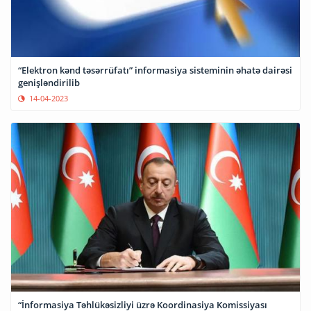
“Elektron kənd təsərrüfatı” informasiya sisteminin əhatə dairəsi
genişləndirilib
14-04-2023
“İnformasiya Təhlükəsizliyi üzrə Koordinasiya Komissiyası