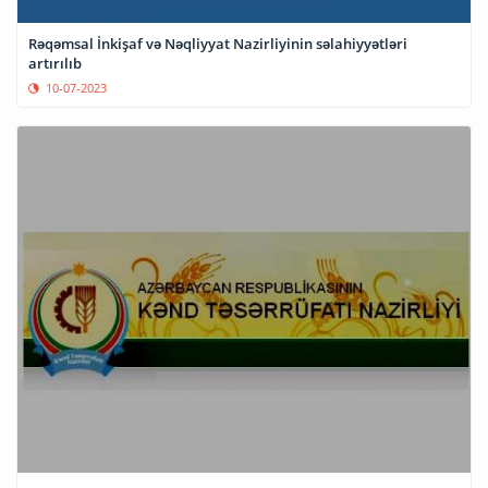
Rəqəmsal İnkişaf və Nəqliyyat Nazirliyinin səlahiyyətləri
artırılıb
10-07-2023