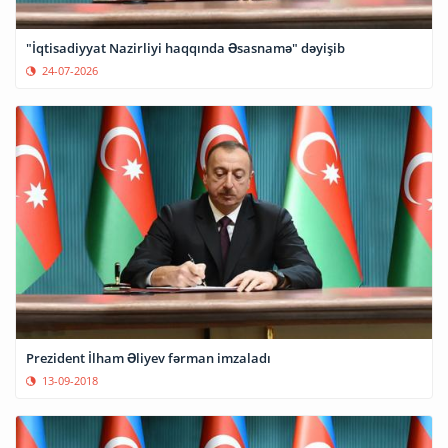
"İqtisadiyyat Nazirliyi haqqında Əsasnamə" dəyişib
24-07-2026
Prezident İlham Əliyev fərman imzaladı
13-09-2018