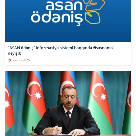
“ASAN ödəniş” informasiya sistemi haqqında Əsasnamə”
dəyişib
22-05-2025