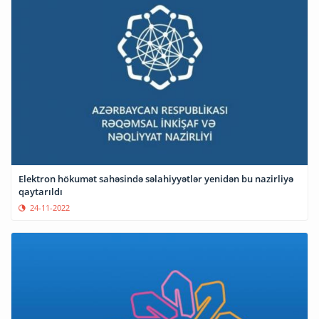
Elektron hökumət sahəsində səlahiyyətlər yenidən bu nazirliyə
qaytarıldı
24-11-2022