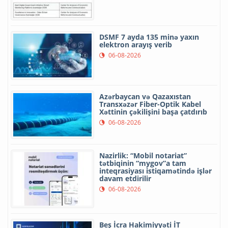
DSMF 7 ayda 135 minə yaxın
elektron arayış verib
06-08-2026
Azərbaycan və Qazaxıstan
Transxəzər Fiber-Optik Kabel
Xəttinin çəkilişini başa çatdırıb
06-08-2026
Nazirlik: “Mobil notariat”
tətbiqinin “mygov”a tam
inteqrasiyası istiqamətində işlər
davam etdirilir
06-08-2026
Beş İcra Hakimiyyəti İT