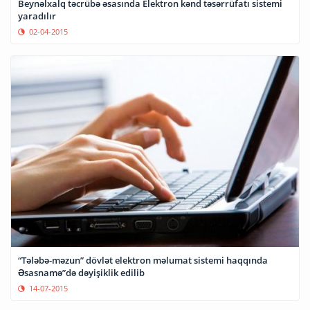
Beynəlxalq təcrübə əsasında Elektron kənd təsərrüfatı sistemi
yaradılır
02-04-2015
“Tələbə-məzun” dövlət elektron məlumat sistemi haqqında
Əsasnamə”də dəyişiklik edilib
14-07-2015