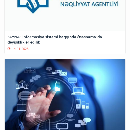
"AYNA" informasiya sistemi haqqında Əsasnamə"də
dəyişikliklər edilib
14-11-2025