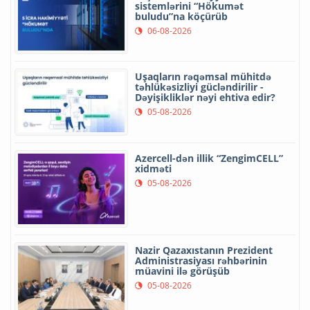
sistemlərini “Hökumət
buludu”na köçürüb
06-08-2026
Uşaqların rəqəmsal mühitdə
təhlükəsizliyi gücləndirilir -
Dəyişikliklər nəyi ehtiva edir?
05-08-2026
Azercell-dən illik “ZengimCELL”
xidməti
05-08-2026
Nazir Qazaxıstanın Prezident
Administrasiyası rəhbərinin
müavini ilə görüşüb
05-08-2026