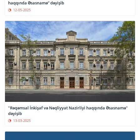
haqqında Əsasnamə” dəyişib
12-05-2025
"Rəqəmsal İnkişaf və Nəqliyyat Nazirliyi haqqında Əsasnamə"
dəyişib
13-03-2025