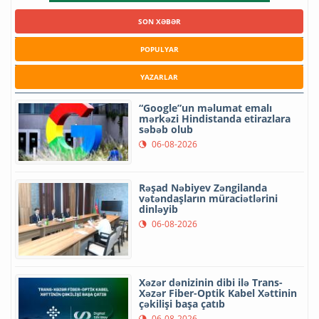
SON XƏBƏR
POPULYAR
YAZARLAR
“Google”un məlumat emalı
mərkəzi Hindistanda etirazlara
səbəb olub
06-08-2026
Rəşad Nəbiyev Zəngilanda
vətəndaşların müraciətlərini
dinləyib
06-08-2026
Xəzər dənizinin dibi ilə Trans-
Xəzər Fiber-Optik Kabel Xəttinin
çəkilişi başa çatıb
06-08-2026