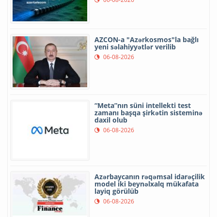
AZCON-a "Azərkosmos"la bağlı
yeni səlahiyyətlər verilib
06-08-2026
“Meta”nın süni intellekti test
zamanı başqa şirkətin sisteminə
daxil olub
06-08-2026
Azərbaycanın rəqəmsal idarəçilik
model iki beynəlxalq mükafata
layiq görülüb
06-08-2026