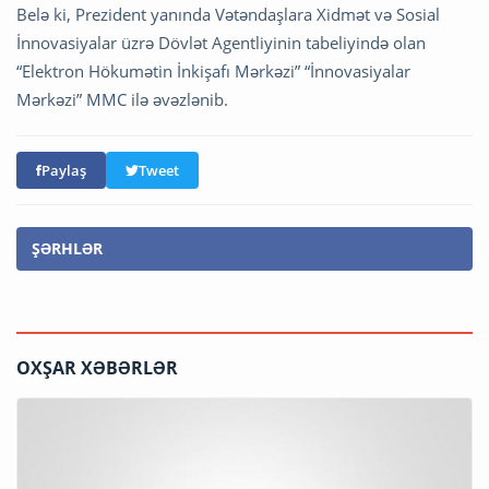
Belə ki, Prezident yanında Vətəndaşlara Xidmət və Sosial
İnnovasiyalar üzrə Dövlət Agentliyinin tabeliyində olan
“Elektron Hökumətin İnkişafı Mərkəzi” “İnnovasiyalar
Mərkəzi” MMC ilə əvəzlənib.
Paylaş
Tweet
ŞƏRHLƏR
OXŞAR XƏBƏRLƏR