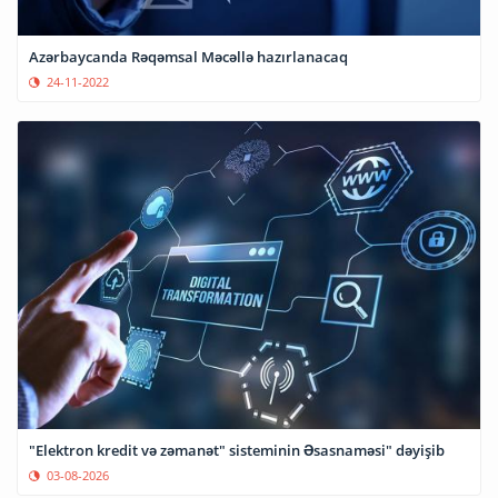
Azərbaycanda Rəqəmsal Məcəllə hazırlanacaq
24-11-2022
"Elektron kredit və zəmanət" sisteminin Əsasnaməsi" dəyişib
03-08-2026