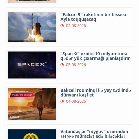
"Falcon 9" raketinin bir hissəsi
Ayla toqquşacaq
05-08-2026
“SpaceX” orbitə 10 milyon tona
qədər yük çıxarmağı planlaşdırır
05-08-2026
Bakcell rouminqi ilə yay tətilində
dünyanı kəşf et
04-08-2026
Vətəndaşlar “mygov” üzərindən
FHN-ə müraciət edə biləcəklər