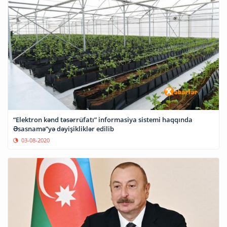
“Elektron kənd təsərrüfatı” informasiya sistemi haqqında
Əsasnamə”yə dəyişikliklər edilib
03-08-2020