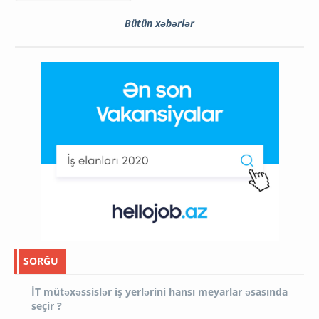
Bütün xəbərlər
SORĞU
İT mütəxəssislər iş yerlərini hansı meyarlar əsasında
seçir ?