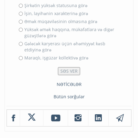
Şirkətin yüksək statusuna görə
İşin, layihənin xarakterinə görə
Əmək müqaviləsinin olmasına görə
Yüksək əmək haqqına, mükafatlara və digər
güzəştlərə görə
Gələcək karyerası üçün əhəmiyyət kəsb
etdiyinə görə
Maraqlı, işgüzar kollektivə görə
NƏTİCƏLƏR
Bütün sorğular