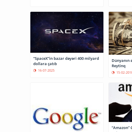
“SpaceX”in bazar dəyəri 400 milyard
Dünyanın ən
dollara çatıb
Reytinq
16-07-2025
15-02-201
“Amazon” 