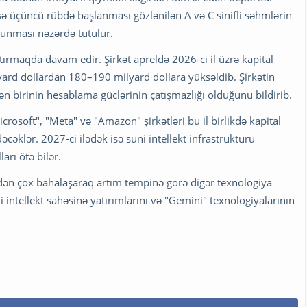
sə üçüncü rübdə başlanması gözlənilən A və C sinifli səhmlərin
lunması nəzərdə tutulur.
rtırmaqda davam edir. Şirkət apreldə 2026-cı il üzrə kapital
yard dollardan 180–190 milyard dollara yüksəldib. Şirkətin
n birinin hesablama güclərinin çatışmazlığı olduğunu bildirib.
crosoft", "Meta" və "Amazon" şirkətləri bu il birlikdə kapital
cəklər. 2027-ci ilədək isə süni intellekt infrastrukturu
arı ötə bilər.
fədən çox bahalaşaraq artım tempinə görə digər texnologiya
i intellekt sahəsinə yatırımlarını və "Gemini" texnologiyalarının