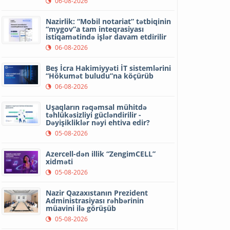
06-08-2026
Nazirlik: “Mobil notariat” tətbiqinin
“mygov”a tam inteqrasiyası
istiqamətində işlər davam etdirilir
06-08-2026
Beş İcra Hakimiyyəti İT sistemlərini
“Hökumət buludu”na köçürüb
06-08-2026
Uşaqların rəqəmsal mühitdə
təhlükəsizliyi gücləndirilir -
Dəyişikliklər nəyi ehtiva edir?
05-08-2026
Azercell-dən illik “ZengimCELL”
xidməti
05-08-2026
Nazir Qazaxıstanın Prezident
Administrasiyası rəhbərinin
müavini ilə görüşüb
05-08-2026