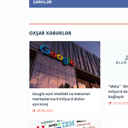
ŞƏRHLƏR
OXŞAR XƏBƏRLƏR
"Meta" "Blu
milyard do
Google süni intellekt və məlumat
bağlayıb
mərkəzlərinə 9 milyard dollar
23-10-202
ayıracaq
28-08-2025