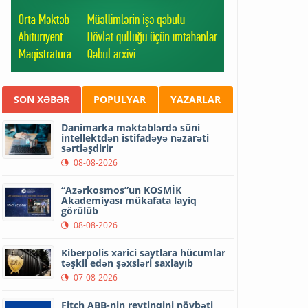
SON XƏBƏR
POPULYAR
YAZARLAR
Danimarka məktəblərdə süni
intellektdən istifadəyə nəzarəti
sərtləşdirir
08-08-2026
“Azərkosmos”un KOSMİK
Akademiyası mükafata layiq
görülüb
08-08-2026
Kiberpolis xarici saytlara hücumlar
təşkil edən şəxsləri saxlayıb
07-08-2026
Fitch ABB-nin reytinqini növbəti