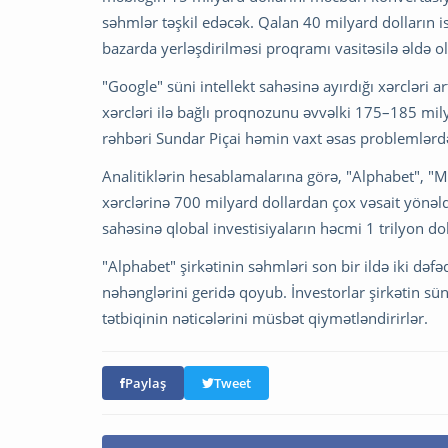
səhmlər təşkil edəcək. Qalan 40 milyard dolların i
bazarda yerləşdirilməsi proqramı vasitəsilə əldə o
"Google" süni intellekt sahəsinə ayırdığı xərcləri a
xərcləri ilə bağlı proqnozunu əvvəlki 175–185 mil
rəhbəri Sundar Piçai həmin vaxt əsas problemlərdə
Analitiklərin hesablamalarına görə, "Alphabet", "Mi
xərclərinə 700 milyard dollardan çox vəsait yönəldə
sahəsinə qlobal investisiyaların həcmi 1 trilyon doll
"Alphabet" şirkətinin səhmləri son bir ildə iki də
nəhənglərini geridə qoyub. İnvestorlar şirkətin sün
tətbiqinin nəticələrini müsbət qiymətləndirirlər.
Paylaş
Tweet