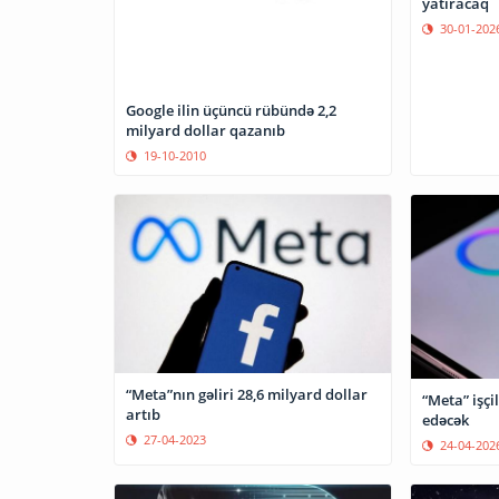
yatıracaq
30-01-202
Google ilin üçüncü rübündə 2,2
milyard dollar qazanıb
19-10-2010
“Meta”nın gəliri 28,6 milyard dollar
“Meta” işçil
artıb
edəcək
27-04-2023
24-04-202