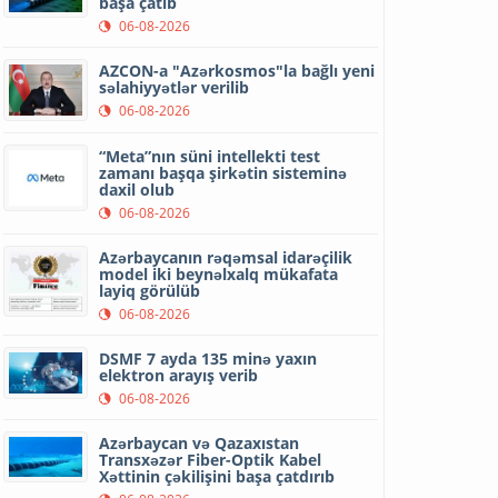
başa çatıb
06-08-2026
AZCON-a "Azərkosmos"la bağlı yeni
səlahiyyətlər verilib
06-08-2026
“Meta”nın süni intellekti test
zamanı başqa şirkətin sisteminə
daxil olub
06-08-2026
Azərbaycanın rəqəmsal idarəçilik
model iki beynəlxalq mükafata
layiq görülüb
06-08-2026
DSMF 7 ayda 135 minə yaxın
elektron arayış verib
06-08-2026
Azərbaycan və Qazaxıstan
Transxəzər Fiber-Optik Kabel
Xəttinin çəkilişini başa çatdırıb