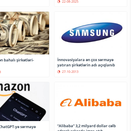
22-08-2025
İnnovasiyalara ən çox sərmayə
 bahalı şirkətləri-
yatıran şirkətlərin adı açıqlanıb
27-10-2013
8
“Alibaba” 3,2 milyard dollar cəlb
ChatGPT-yə sərmayə
edərək rekorda imza atıb