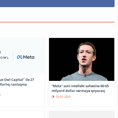
e Owl Capital" ilə 27
llarlıq razılaşma
“Meta” süni intellekt sahəsinə 60-65
milyard dollar sərmayə qoyacaq
5
25-01-2025