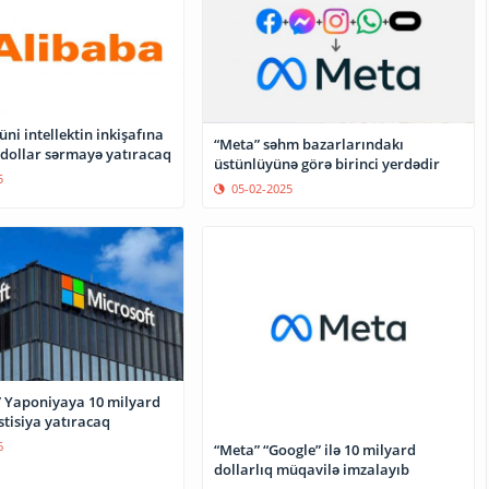
üni intellektin inkişafına
“Meta” səhm bazarlarındakı
 dollar sərmayə yatıracaq
üstünlüyünə görə birinci yerdədir
5
05-02-2025
” Yaponiyaya 10 milyard
stisiya yatıracaq
6
“Meta” “Google” ilə 10 milyard
dollarlıq müqavilə imzalayıb