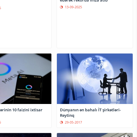
13-09-2025
6
ərinin 10 faizini ixtisar
Dünyanın ən bahalı İT şirkətləri-
Reytinq
6
29-05-2017