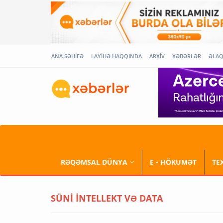
ANA SƏHİFƏ
LAYİHƏ HAQQINDA
ARXİV
XƏBƏRLƏR
ƏLA
RƏQƏMSAL DÜNYA
E - HÖKUMƏT
TE
SÜNİ İNTELLEKT VƏ DATA