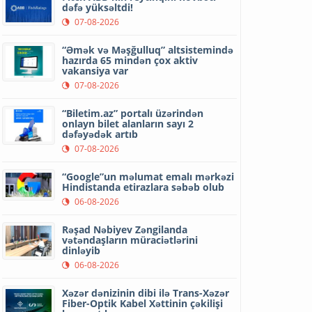
dəfə yüksəltdi!
07-08-2026
“Əmək və Məşğulluq” altsistemində
hazırda 65 mindən çox aktiv
vakansiya var
07-08-2026
“Biletim.az” portalı üzərindən
onlayn bilet alanların sayı 2
dəfəyədək artıb
07-08-2026
“Google”un məlumat emalı mərkəzi
Hindistanda etirazlara səbəb olub
06-08-2026
Rəşad Nəbiyev Zəngilanda
vətəndaşların müraciətlərini
dinləyib
06-08-2026
Xəzər dənizinin dibi ilə Trans-Xəzər
Fiber-Optik Kabel Xəttinin çəkilişi