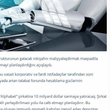
strukturunun gələcək inkişafını maliyyələşdirmək məqsədilə
məyi planlaşdırdığını açıqlayıb.
 vəsait korporativ və fərdi istifadəçilər tərəfindən süni
iyyədə artan tələbat fonunda hesablama güclərinin
Alphabet" şirkətinə 10 milyard dollar sərmayə yatıracaq. Şirkət
li yerləşdirilməsi yolu ilə cəlb etməyi planlaşdırır. Bu
 olunan imtiyazlı qiymətli kağızları təmsil edən depozitar