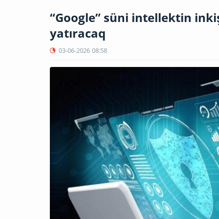
“Google” süni intellektin ink
yatıracaq
03-06-2026
08:58