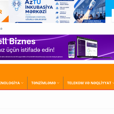
QƏ
XNOLOGİYA
TƏNZİMLƏMƏ
TELEKOM VƏ NƏQLİYYAT