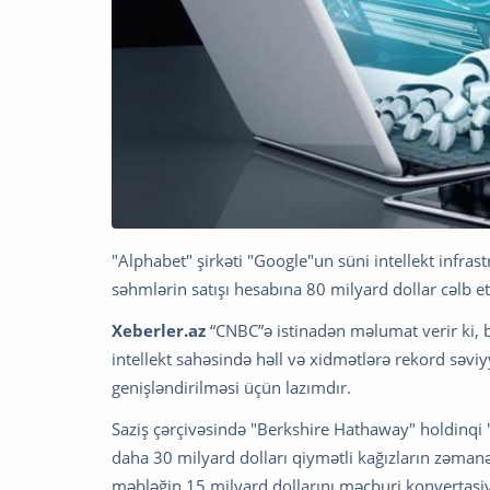
"Alphabet" şirkəti "Google"un süni intellekt infra
səhmlərin satışı hesabına 80 milyard dollar cəlb et
Xeberler.az
“CNBC”ə istinadən məlumat verir ki, bu
intellekt sahəsində həll və xidmətlərə rekord səv
genişləndirilməsi üçün lazımdır.
Saziş çərçivəsində "Berkshire Hathaway" holdinqi "
daha 30 milyard dolları qiymətli kağızların zəmanət
məbləğin 15 milyard dollarını məcburi konvertasiya