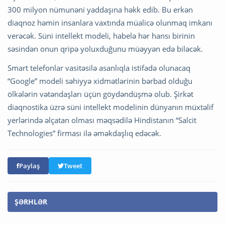
300 milyon nümunəni yaddaşına həkk edib. Bu erkən
diaqnoz həmin insanlara vaxtında müalicə olunmaq imkanı
verəcək. Süni intellekt modeli, habelə hər hansı birinin
səsindən onun qripə yoluxduğunu müəyyən edə biləcək.
Smart telefonlar vasitəsilə asanlıqla istifadə olunacaq
“Google” modeli səhiyyə xidmətlərinin bərbad olduğu
ölkələrin vətəndaşları üçün göydəndüşmə olub. Şirkət
diaqnostika üzrə süni intellekt modelinin dünyanın müxtəlif
yerlərində əlçatan olması məqsədilə Hindistanın “Salcit
Technologies” firması ilə əməkdaşlıq edəcək.
Paylaş
Tweet
ŞƏRHLƏR