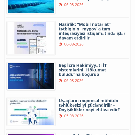
06-08-2026
Nazirlik: “Mobil notariat”
tətbiqinin “mygov”a tam
inteqrasiyası istiqamətində işlər
davam etdirilir
06-08-2026
Beş İcra Hakimiyyəti İT
sistemlərini “Hökumət
buludu”na köçürüb
06-08-2026
Uşaqların rəqəmsal mühitdə
təhlükəsizliyi gücləndirilir -
Dəyişikliklər nəyi ehtiva edir?
05-08-2026