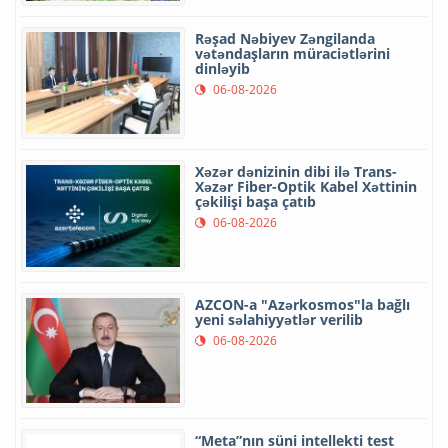
Rəşad Nəbiyev Zəngilanda
vətəndaşların müraciətlərini
dinləyib
06-08-2026
Xəzər dənizinin dibi ilə Trans-
Xəzər Fiber-Optik Kabel Xəttinin
çəkilişi başa çatıb
06-08-2026
AZCON-a "Azərkosmos"la bağlı
yeni səlahiyyətlər verilib
06-08-2026
“Meta”nın süni intellekti test