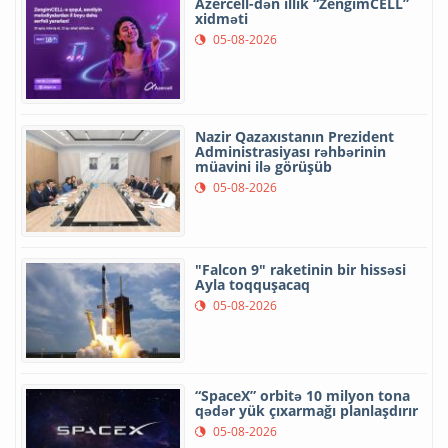
Azercell-dən illik “ZengimCELL”
xidməti
05-08-2026
Nazir Qazaxıstanın Prezident
Administrasiyası rəhbərinin
müavini ilə görüşüb
05-08-2026
"Falcon 9" raketinin bir hissəsi
Ayla toqquşacaq
05-08-2026
“SpaceX” orbitə 10 milyon tona
qədər yük çıxarmağı planlaşdırır
05-08-2026