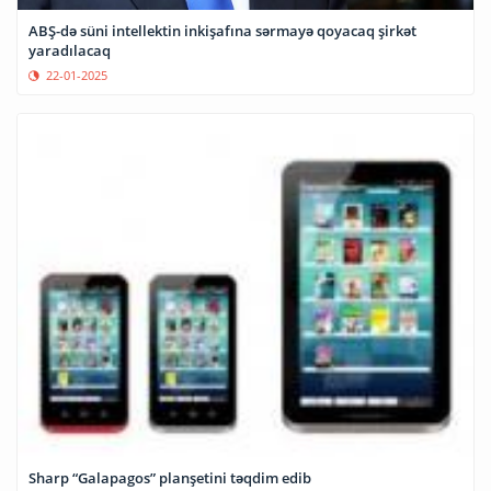
ABŞ-də süni intellektin inkişafına sərmayə qoyacaq şirkət
yaradılacaq
22-01-2025
Sharp “Galapagos” planşetini təqdim edib