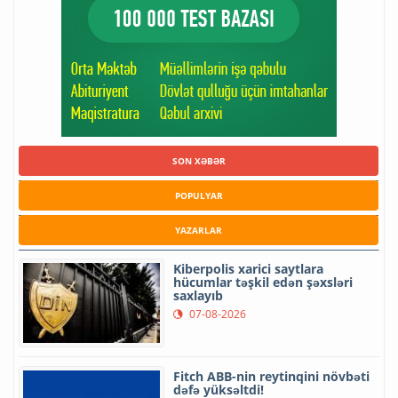
SON XƏBƏR
POPULYAR
YAZARLAR
Kiberpolis xarici saytlara
hücumlar təşkil edən şəxsləri
saxlayıb
07-08-2026
Fitch ABB-nin reytinqini növbəti
dəfə yüksəltdi!