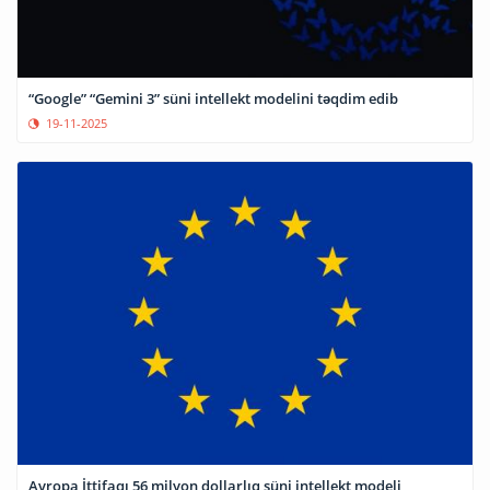
“Google” “Gemini 3” süni intellekt modelini təqdim edib
19-11-2025
Avropa İttifaqı 56 milyon dollarlıq süni intellekt modeli