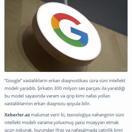
“Google” xəstəliklərin erkən diaqnostikası üzrə süni intellekt
modeli yaradıb. Şirkətin 300 milyon səs parçası ilə yaratdığı
bu model sayəsində vərəm və qrip kimi nəfəs yolları
xəstəliklərinin erkən diaqnozu qoyula bilir.
Xeberler.az
məlumat verir ki, texnologiya nəhənginin süni
intellekt modeli vərəmə yoluxmuş şəxsi müəyyən etmək
üçün öskürək, burundan ifraz və nəfəsalmada çətinlik kimi