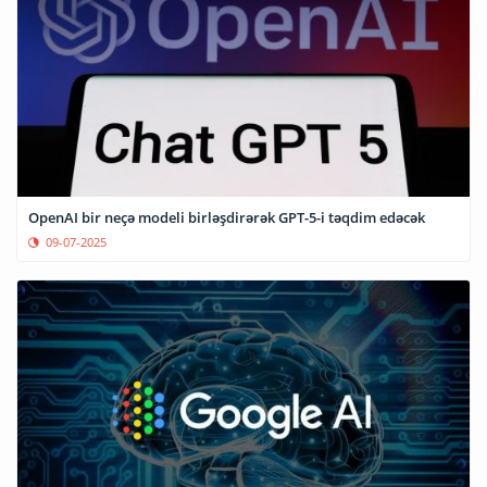
OpenAI bir neçə modeli birləşdirərək GPT-5-i təqdim edəcək
09-07-2025