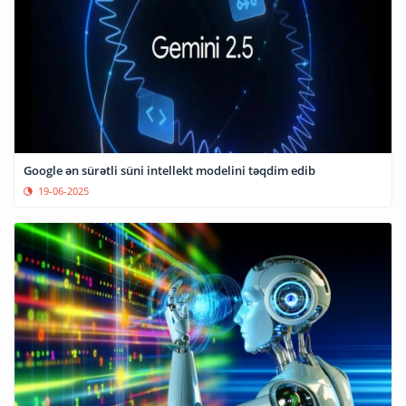
Google ən sürətli süni intellekt modelini təqdim edib
19-06-2025