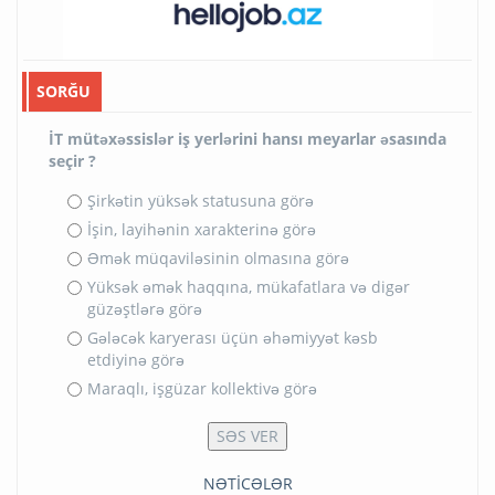
SORĞU
İT mütəxəssislər iş yerlərini hansı meyarlar əsasında
seçir ?
Şirkətin yüksək statusuna görə
İşin, layihənin xarakterinə görə
Əmək müqaviləsinin olmasına görə
Yüksək əmək haqqına, mükafatlara və digər
güzəştlərə görə
Gələcək karyerası üçün əhəmiyyət kəsb
etdiyinə görə
Maraqlı, işgüzar kollektivə görə
NƏTİCƏLƏR