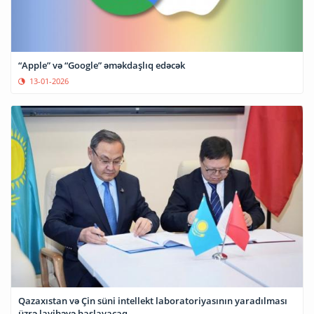
“Apple” və “Google” əməkdaşlıq edəcək
13-01-2026
Qazaxıstan və Çin süni intellekt laboratoriyasının yaradılması
üzrə layihəyə başlayacaq