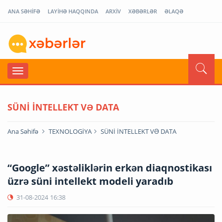
ANA SƏHİFƏ
LAYİHƏ HAQQINDA
ARXİV
XƏBƏRLƏR
ƏLAQƏ
SÜNİ İNTELLEKT VƏ DATA
Ana Səhifə
TEXNOLOGİYA
SÜNİ İNTELLEKT VƏ DATA
“Google” xəstəliklərin erkən diaqnostikası
üzrə süni intellekt modeli yaradıb
31-08-2024
16:38