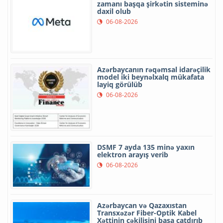
zamanı başqa şirkətin sisteminə
daxil olub
06-08-2026
Azərbaycanın rəqəmsal idarəçilik
model iki beynəlxalq mükafata
layiq görülüb
06-08-2026
DSMF 7 ayda 135 minə yaxın
elektron arayış verib
06-08-2026
Azərbaycan və Qazaxıstan
Transxəzər Fiber-Optik Kabel
Xəttinin çəkilişini başa çatdırıb