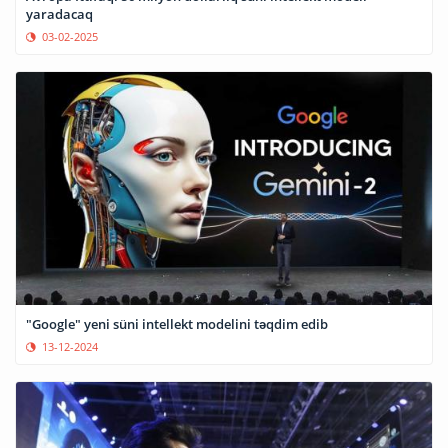
yaradacaq
03-02-2025
"Google" yeni süni intellekt modelini təqdim edib
13-12-2024