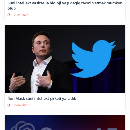
Süni intellekt vasitəsilə bioloji yaşı dəqiq təxmin etmək mümkün
olub
17-03-2025
İlon Mask süni intellekt şirkəti yaradıb
12-07-2023