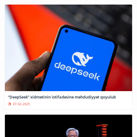
“DeepSeek” xidmətinin istifadəsinə məhdudiyyət qoyulub
07-02-2025