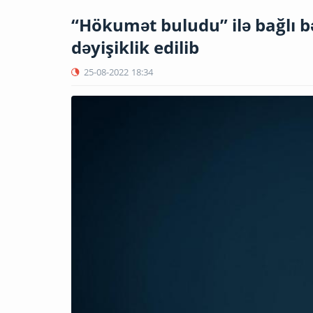
“Hökumət buludu” ilə bağlı b
dəyişiklik edilib
25-08-2022
18:34