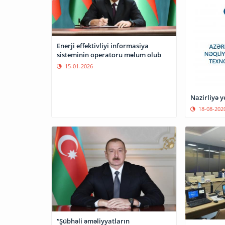
Enerji effektivliyi informasiya
sisteminin operatoru məlum olub
15-01-2026
Nazirliyə y
18-08-202
“Şübhəli əməliyyatların