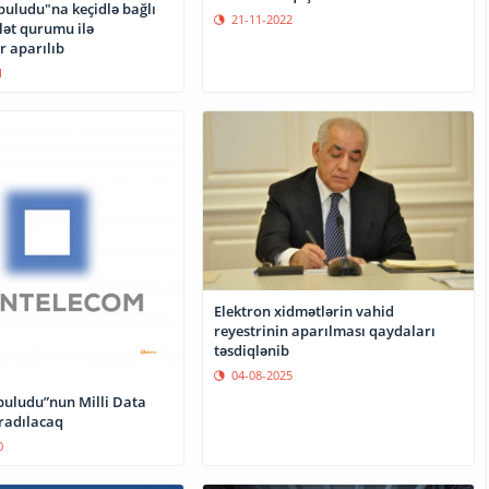
uludu"na keçidlə bağlı
21-11-2022
lət qurumu ilə
r aparılıb
1
Elektron xidmətlərin vahid
reyestrinin aparılması qaydaları
təsdiqlənib
04-08-2025
uludu”nun Milli Data
radılacaq
0