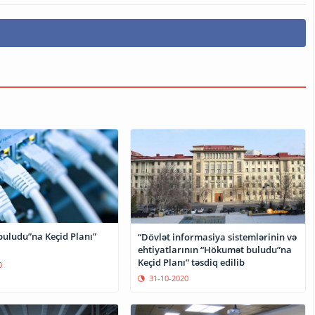
uludu”na Keçid Planı”
“Dövlət informasiya sistemlərinin və
ehtiyatlarının “Hökumət buludu”na
Keçid Planı” təsdiq edilib
0
31-10-2020