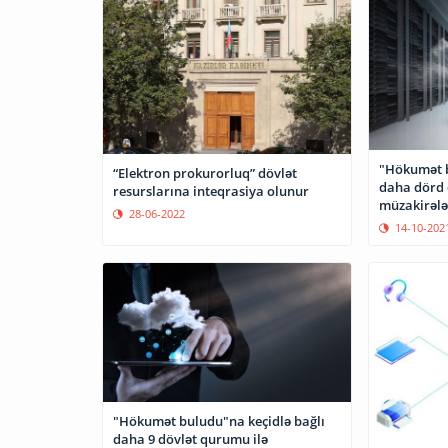
"Hökumət b
“Elektron prokurorluq” dövlət
daha dörd 
resurslarına inteqrasiya olunur
müzakirələ
28-06-2022
14-10-202
"Hökumət buludu"na keçidlə bağlı
daha 9 dövlət qurumu ilə