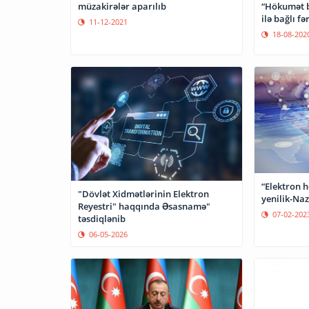
“Hökumət 
müzakirələr aparılıb
ilə bağlı f
11-12-2021
18-08-202
“Elektron h
"Dövlət Xidmətlərinin Elektron
yenilik-Naz
Reyestri" haqqında Əsasnamə"
07-02-202
təsdiqlənib
06-05-2026