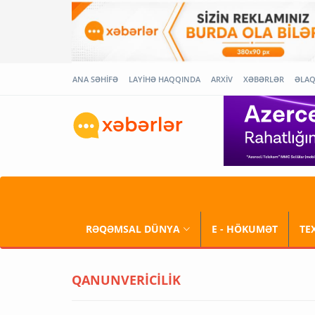
ANA SƏHİFƏ
LAYİHƏ HAQQINDA
ARXİV
XƏBƏRLƏR
ƏLA
RƏQƏMSAL DÜNYA
E - HÖKUMƏT
TE
QANUNVERİCİLİK