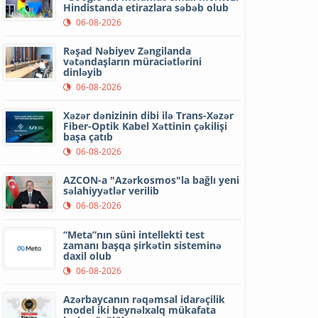
Hindistanda etirazlara səbəb olub
06-08-2026
Rəşad Nəbiyev Zəngilanda
vətəndaşların müraciətlərini
dinləyib
06-08-2026
Xəzər dənizinin dibi ilə Trans-Xəzər
Fiber-Optik Kabel Xəttinin çəkilişi
başa çatıb
06-08-2026
AZCON-a "Azərkosmos"la bağlı yeni
səlahiyyətlər verilib
06-08-2026
“Meta”nın süni intellekti test
zamanı başqa şirkətin sisteminə
daxil olub
06-08-2026
Azərbaycanın rəqəmsal idarəçilik
model iki beynəlxalq mükafata