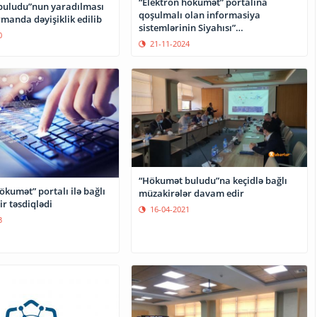
“Elektron hökumət” portalına
buludu”nun yaradılması
qoşulmalı olan informasiya
ərmanda dəyişiklik edilib
sistemlərinin Siyahısı”
0
genişləndirilib
21-11-2024
“Hökumət buludu”na keçidlə bağlı
ökumət” portalı ilə bağlı
müzakirələr davam edir
ir təsdiqlədi
16-04-2021
3