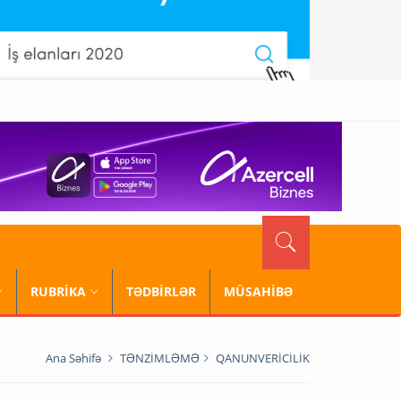
RUBRİKA
TƏDBİRLƏR
MÜSAHİBƏ
Ana Səhifə
TƏNZİMLƏMƏ
QANUNVERİCİLİK