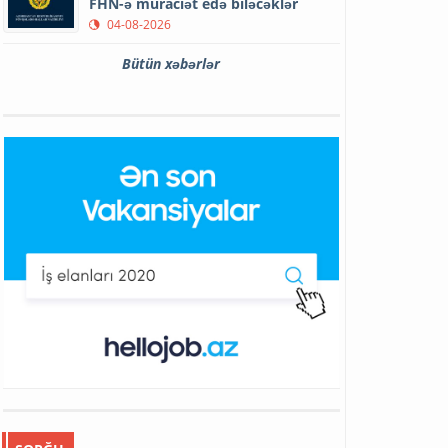
FHN-ə müraciət edə biləcəklər
04-08-2026
Bütün xəbərlər