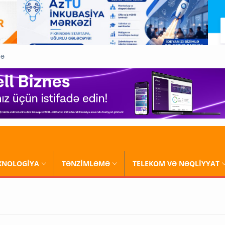
QƏ
XNOLOGİYA
TƏNZİMLƏMƏ
TELEKOM VƏ NƏQLİYYAT