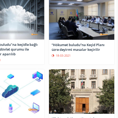
uludu"na keçidlə bağlı
“Hökumət buludu”na Keçid Planı
dövlət qurumu ilə
üzrə dəyirmi masalar keçirilir
r aparılıb
18-03-2021
1