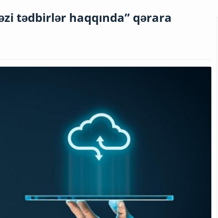
əzi tədbirlər haqqında” qərara