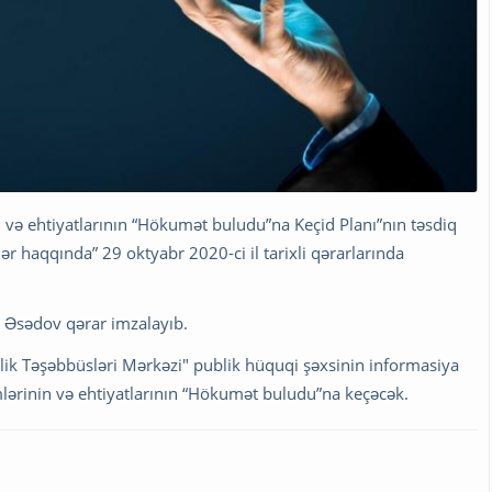
n və ehtiyatlarının “Hökumət buludu”na Keçid Planı”nın təsdiq
ər haqqında” 29 oktyabr 2020-ci il tarixli qərarlarında
li Əsədov qərar imzalayıb.
lik Təşəbbüsləri Mərkəzi" publik hüquqi şəxsinin informasiya
emlərinin və ehtiyatlarının “Hökumət buludu”na keçəcək.