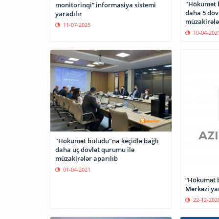
"Hökumət b
monitorinqi” informasiya sistemi
daha 5 döv
yaradılır
müzakirələ
11-07-2025
10-04-202
"Hökumət buludu"na keçidlə bağlı
daha üç dövlət qurumu ilə
müzakirələr aparılıb
01-04-2021
“Hökumət b
Mərkəzi ya
22-12-202