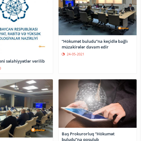
“Hökumət buludu”na keçidlə bağlı
müzakirələr davam edir
24-05-2021
eni səlahiyyətlər verilib
0
Baş Prokurorluq “Hökumət
buludu”na qoşulub