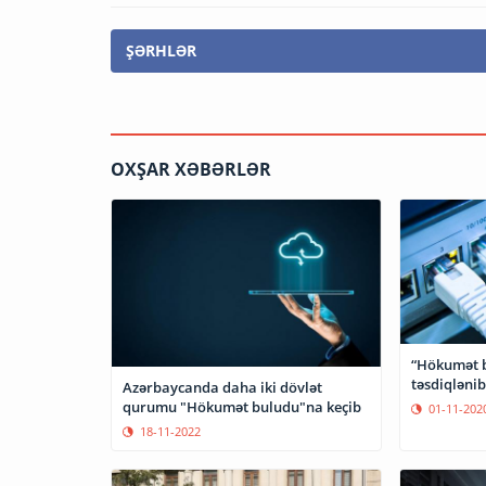
ŞƏRHLƏR
OXŞAR XƏBƏRLƏR
“Hökumət b
təsdiqlənib
Azərbaycanda daha iki dövlət
qurumu "Hökumət buludu"na keçib
01-11-202
18-11-2022