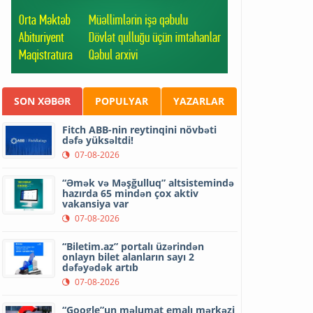
SON XƏBƏR
POPULYAR
YAZARLAR
Fitch ABB-nin reytinqini növbəti
dəfə yüksəltdi!
07-08-2026
“Əmək və Məşğulluq” altsistemində
hazırda 65 mindən çox aktiv
vakansiya var
07-08-2026
“Biletim.az” portalı üzərindən
onlayn bilet alanların sayı 2
dəfəyədək artıb
07-08-2026
“Google”un məlumat emalı mərkəzi