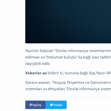
Nazirlər Kabineti “Dövlət informasiya sistemlərini
edilməsi və “Hökumət buludu” ilə bağlı bəzi tədbirl
dəyişiklik edib.
Xeberler.az
bildirir ki, bununla bağlı Baş Nazir Ə
Qərara əsasən, "Hüquqi Ekspertiza və Qanunverici
sistemləri və ehtiyatları “Dövlət informasiya sist
Paylaş
Tweet