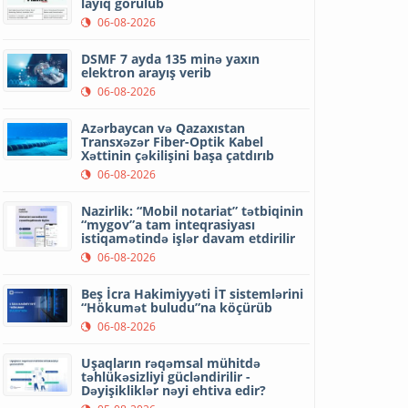
layiq görülüb
06-08-2026
DSMF 7 ayda 135 minə yaxın
elektron arayış verib
06-08-2026
Azərbaycan və Qazaxıstan
Transxəzər Fiber-Optik Kabel
Xəttinin çəkilişini başa çatdırıb
06-08-2026
Nazirlik: “Mobil notariat” tətbiqinin
“mygov”a tam inteqrasiyası
istiqamətində işlər davam etdirilir
06-08-2026
Beş İcra Hakimiyyəti İT sistemlərini
“Hökumət buludu”na köçürüb
06-08-2026
Uşaqların rəqəmsal mühitdə
təhlükəsizliyi gücləndirilir -
Dəyişikliklər nəyi ehtiva edir?