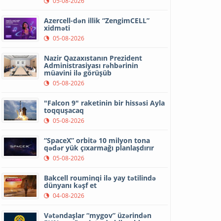
05-08-2026
Azercell-dən illik “ZengimCELL”
xidməti
05-08-2026
Nazir Qazaxıstanın Prezident
Administrasiyası rəhbərinin
müavini ilə görüşüb
05-08-2026
"Falcon 9" raketinin bir hissəsi Ayla
toqquşacaq
05-08-2026
“SpaceX” orbitə 10 milyon tona
qədər yük çıxarmağı planlaşdırır
05-08-2026
Bakcell rouminqi ilə yay tətilində
dünyanı kəşf et
04-08-2026
Vətəndaşlar “mygov” üzərindən