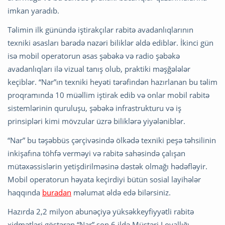
imkan yaradıb.
Təlimin ilk günündə iştirakçılar rabitə avadanlıqlarının
texniki əsasları barədə nəzəri biliklər əldə ediblər. İkinci gün
isə mobil operatorun əsas şəbəkə və radio şəbəkə
avadanlıqları ilə vizual tanış olub, praktiki məşğələlər
keçiblər. “Nar”ın texniki heyəti tərəfindən hazırlanan bu təlim
proqramında 10 müəllim iştirak edib və onlar mobil rabitə
sistemlərinin quruluşu, şəbəkə infrastrukturu və iş
prinsipləri kimi mövzular üzrə biliklərə yiyələniblər.
“Nar” bu təşəbbüs çərçivəsində ölkədə texniki peşə təhsilinin
inkişafına töhfə verməyi və rabitə sahəsində çalışan
mütəxəssislərin yetişdirilməsinə dəstək olmağı hədəfləyir.
Mobil operatorun həyata keçirdiyi bütün sosial layihələr
haqqında
buradan
məlumat əldə edə bilərsiniz.
Hazırda 2,2 milyon abunəçiyə yüksəkkeyfiyyətli rabitə
xidmətləri göstərən “Nar” son 6 ildə Müştəri Loyallığı