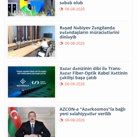
səbəb olub
06-08-2026
Rəşad Nəbiyev Zəngilanda
vətəndaşların müraciətlərini
dinləyib
06-08-2026
Xəzər dənizinin dibi ilə Trans-
Xəzər Fiber-Optik Kabel Xəttinin
çəkilişi başa çatıb
06-08-2026
AZCON-a "Azərkosmos"la bağlı
yeni səlahiyyətlər verilib
06-08-2026