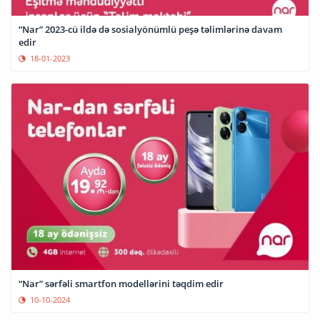
“Nar” 2023-cü ildə də sosialyönümlü peşə təlimlərinə davam
edir
18-01-2023
“Nar” sərfəli smartfon modellərini təqdim edir
10-10-2024