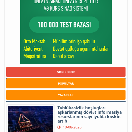
SON XƏBƏR
POPULYAR
YAZARLAR
Təhlükəsizlik boşluqları
aşkarlanmış dövlət informasiya
resurslarının sayı iyulda kəskin
artıb
10-08-2026