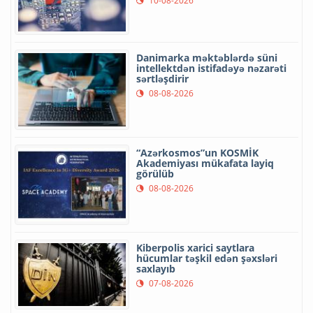
10-08-2026
Danimarka məktəblərdə süni
intellektdən istifadəyə nəzarəti
sərtləşdirir
08-08-2026
“Azərkosmos”un KOSMİK
Akademiyası mükafata layiq
görülüb
08-08-2026
Kiberpolis xarici saytlara
hücumlar təşkil edən şəxsləri
saxlayıb
07-08-2026