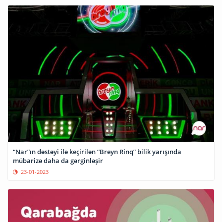
“Nar”ın dəstəyi ilə keçirilən “Breyn Rinq” bilik yarışında
mübarizə daha da gərginləşir
23-01-2023