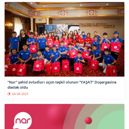
“Nar” şəhid övladları üçün təşkil olunan “YAŞAT” Düşərgəsinə
dəstək oldu
04-08-2023