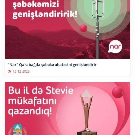
“Nar” Qarabağda şəbəkə əhatəsini genişləndirir
15-12-2023