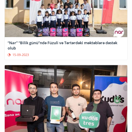
“Nar” “Bilik günü”ndə Füzuli və Tərtərdəki məktəblərə dəstək
olub
15-09-2023