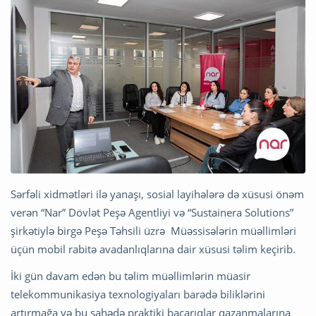
Sərfəli xidmətləri ilə yanaşı, sosial layihələrə də xüsusi önəm
verən “Nar” Dövlət Peşə Agentliyi və “Sustainera Solutions”
şirkətiylə birgə Peşə Təhsili üzrə Müəssisələrin müəllimləri
üçün mobil rabitə avadanlıqlarına dair xüsusi təlim keçirib.
İki gün davam edən bu təlim müəllimlərin müasir
telekommunikasiya texnologiyaları barədə biliklərini
artırmağa və bu sahədə praktiki bacarıqlar qazanmalarına