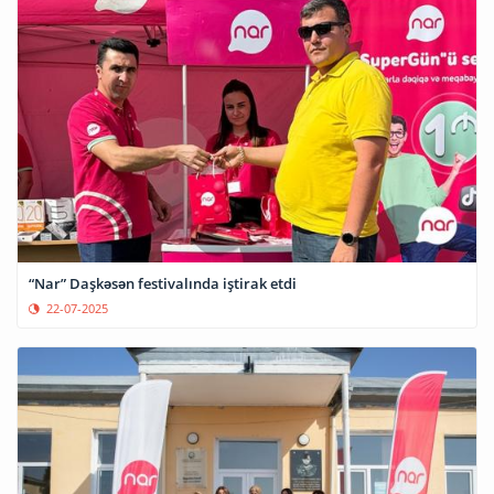
“Nar” Daşkəsən festivalında iştirak etdi
22-07-2025