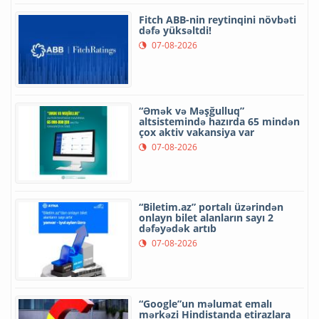
Fitch ABB-nin reytinqini növbəti
dəfə yüksəltdi!
07-08-2026
“Əmək və Məşğulluq”
altsistemində hazırda 65 mindən
çox aktiv vakansiya var
07-08-2026
“Biletim.az” portalı üzərindən
onlayn bilet alanların sayı 2
dəfəyədək artıb
07-08-2026
“Google”un məlumat emalı
mərkəzi Hindistanda etirazlara