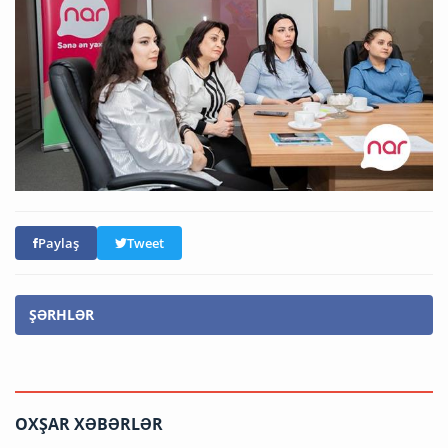
Paylaş
Tweet
ŞƏRHLƏR
OXŞAR XƏBƏRLƏR