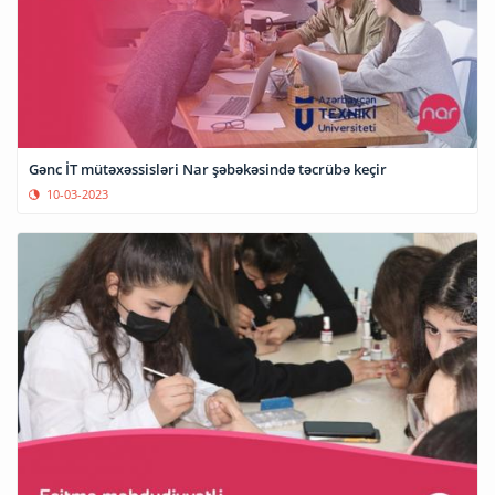
Gənc İT mütəxəssisləri Nar şəbəkəsində təcrübə keçir
10-03-2023