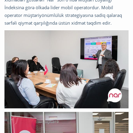
İndeksinə görə ölkədə lider mobil operatordur. Mobil
operator müştəriyönümlülük strategiyasına sadiq qalaraq
sərfəli qiymət qarşılığında üstün xidmət təqdim edir.