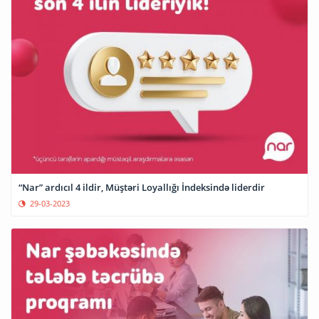
“Nar” ardıcıl 4 ildir, Müştəri Loyallığı İndeksində liderdir
29-03-2023