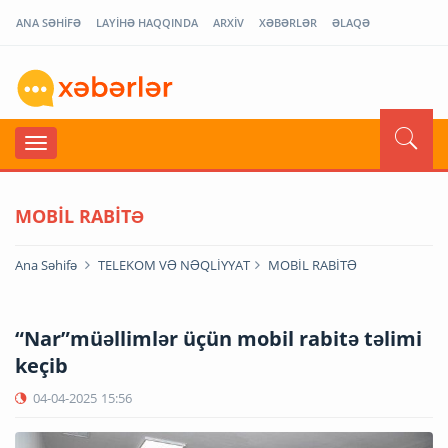
ANA SƏHİFƏ
LAYİHƏ HAQQINDA
ARXİV
XƏBƏRLƏR
ƏLAQƏ
MOBİL RABİTƏ
Ana Səhifə
TELEKOM VƏ NƏQLİYYAT
MOBİL RABİTƏ
“Nar”müəllimlər üçün mobil rabitə təlimi
keçib
04-04-2025
15:56