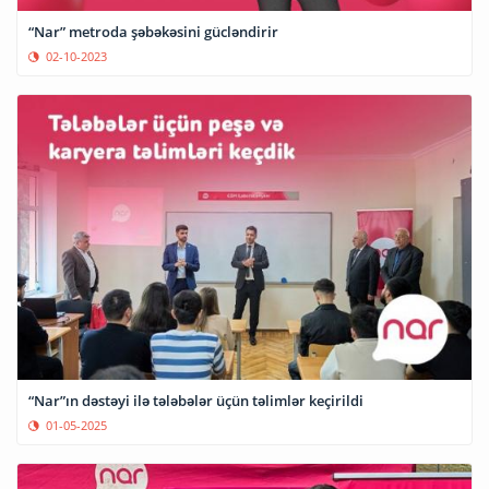
“Nar” metroda şəbəkəsini gücləndirir
02-10-2023
“Nar”ın dəstəyi ilə tələbələr üçün təlimlər keçirildi
01-05-2025