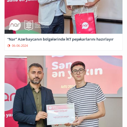
“Nar” Azərbaycanın bölgələrində İKT peşəkarlarını hazırlayır
06-06-2024