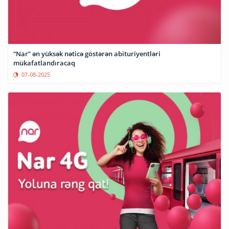
“Nar” ən yüksək nəticə göstərən abituriyentləri
mükafatlandıracaq
07-08-2025