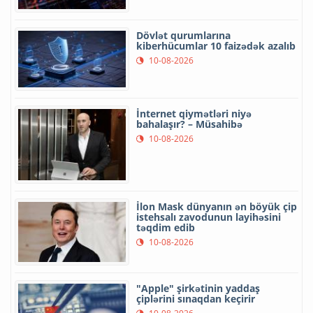
Dövlət qurumlarına
kiberhücumlar 10 faizədək azalıb
10-08-2026
İnternet qiymətləri niyə
bahalaşır? – Müsahibə
10-08-2026
İlon Mask dünyanın ən böyük çip
istehsalı zavodunun layihəsini
təqdim edib
10-08-2026
"Apple" şirkətinin yaddaş
çiplərini sınaqdan keçirir