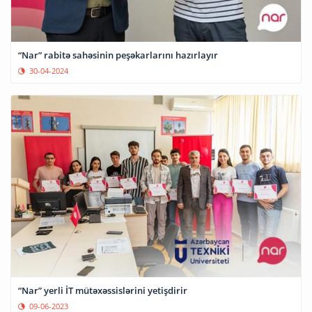
“Nar” rabitə sahəsinin peşəkarlarını hazırlayır
30-04-2024
“Nar” yerli İT mütəxəssislərini yetişdirir
09-06-2023