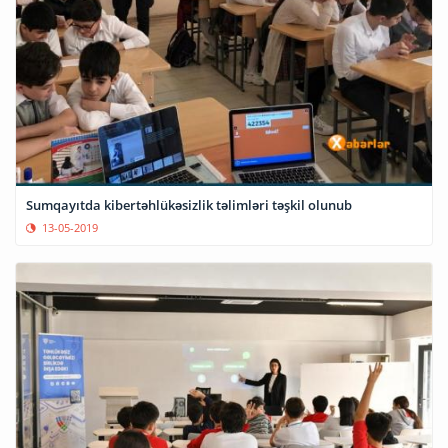
Sumqayıtda kibertəhlükəsizlik təlimləri təşkil olunub
13-05-2019