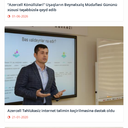
“Azercell Könüllüləri” Uşaqların Beynəlxalq Müdafiəsi Gününü
xüsusi təşəbbüslə qeyd edib
01-06-2026
Azercell Təhlükəsiz internet təlimin keçirilməsinə dəstək oldu
21-01-2020