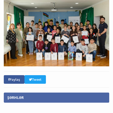
Paylaş
Tweet
ŞƏRHLƏR