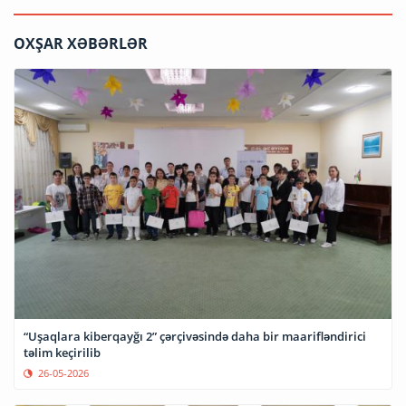
OXŞAR XƏBƏRLƏR
“Uşaqlara kiberqayğı 2” çərçivəsində daha bir maarifləndirici
təlim keçirilib
26-05-2026