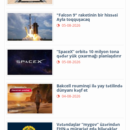
"Falcon 9" raketinin bir hissəsi
Ayla toqquşacaq
05-08-2026
“SpaceX” orbitə 10 milyon tona
qədər yük çıxarmağı planlaşdırır
05-08-2026
Bakcell rouminqi ilə yay tətilində
dünyanı kəşf et
04-08-2026
Vətəndaşlar “mygov” üzərindən
FHN-ə müraciət edə biləcəklər