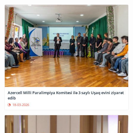
Azercell Milli Paralimpiya Komitəsi ilə 3 saylı Uşaq evini ziyarət
edib
18-03-2026