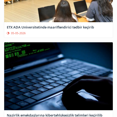
ETX ADA Universitetində maarifləndirici tədbir keçirib
05-05-2026
Nazirlik əməkdaşlarına kibertəhlükəsizlik təlimləri keçirilib