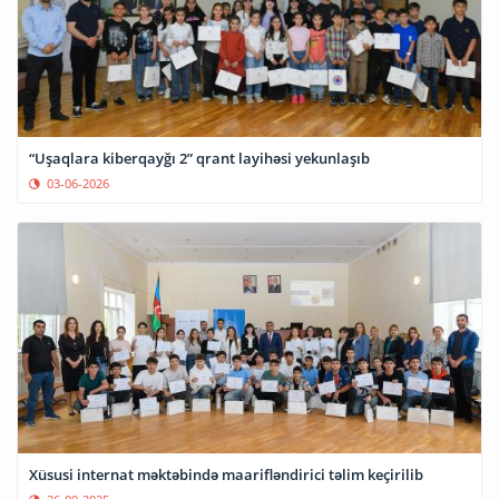
“Uşaqlara kiberqayğı 2” qrant layihəsi yekunlaşıb
03-06-2026
Xüsusi internat məktəbində maarifləndirici təlim keçirilib