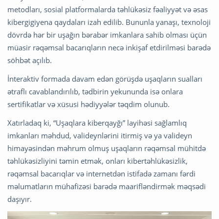
metodları, sosial platformalarda təhlükəsiz fəaliyyət və əsas
kibergigiyena qaydaları izah edilib. Bununla yanaşı, texnoloji
dövrdə hər bir uşağın bərabər imkanlara sahib olması üçün
müasir rəqəmsal bacarıqların necə inkişaf etdirilməsi barədə
söhbət açılıb.
İnteraktiv formada davam edən görüşdə uşaqların sualları
ətraflı cavablandırılıb, tədbirin yekununda isə onlara
sertifikatlar və xüsusi hədiyyələr təqdim olunub.
Xatırladaq ki, “Uşaqlara kiberqayğı” layihəsi sağlamlıq
imkanları məhdud, valideynlərini itirmiş və ya valideyn
himayəsindən məhrum olmuş uşaqların rəqəmsal mühitdə
təhlükəsizliyini təmin etmək, onları kibertəhlükəsizlik,
rəqəmsal bacarıqlar və internetdən istifadə zamanı fərdi
məlumatların mühafizəsi barədə maarifləndirmək məqsədi
daşıyır.