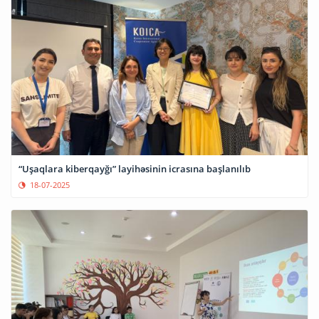
“Uşaqlara kiberqayğı” layihəsinin icrasına başlanılıb
18-07-2025