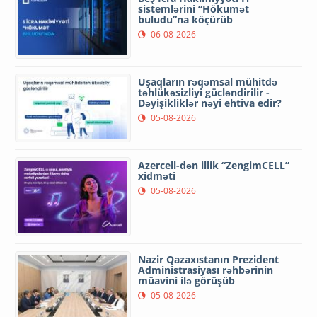
sistemlərini “Hökumət
buludu”na köçürüb
06-08-2026
Uşaqların rəqəmsal mühitdə
təhlükəsizliyi gücləndirilir -
Dəyişikliklər nəyi ehtiva edir?
05-08-2026
Azercell-dən illik “ZengimCELL”
xidməti
05-08-2026
Nazir Qazaxıstanın Prezident
Administrasiyası rəhbərinin
müavini ilə görüşüb
05-08-2026