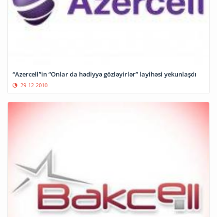
“Azercell”in “Onlar da hədiyyə gözləyirlər” layihəsi yekunlaşdı
29-12-2010