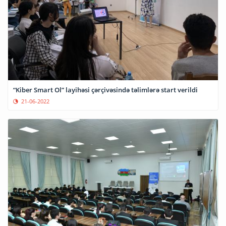
“Kiber Smart Ol” layihəsi çərçivəsində təlimlərə start verildi
21-06-2022