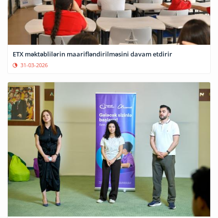
ETX məktəblilərin maarifləndirilməsini davam etdirir
31-03-2026