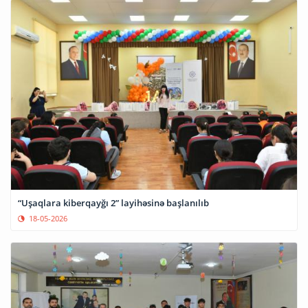
“Uşaqlara kiberqayğı 2” layihəsinə başlanılıb
18-05-2026