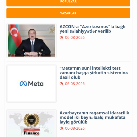
POPULYAR
YAZARLAR
AZCON-a "Azərkosmos"la bağlı
yeni səlahiyyətlər verilib
06-08-2026
“Meta”nın süni intellekti test
zamanı başqa şirkətin sisteminə
daxil olub
06-08-2026
Azərbaycanın rəqəmsal idarəçilik
model iki beynəlxalq mükafata
layiq görülüb
06-08-2026