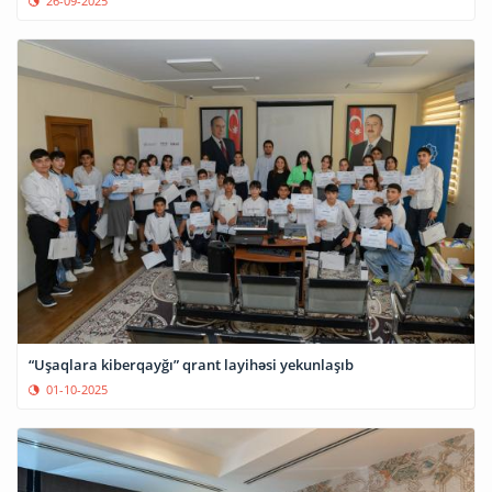
26-09-2025
“Uşaqlara kiberqayğı” qrant layihəsi yekunlaşıb
01-10-2025