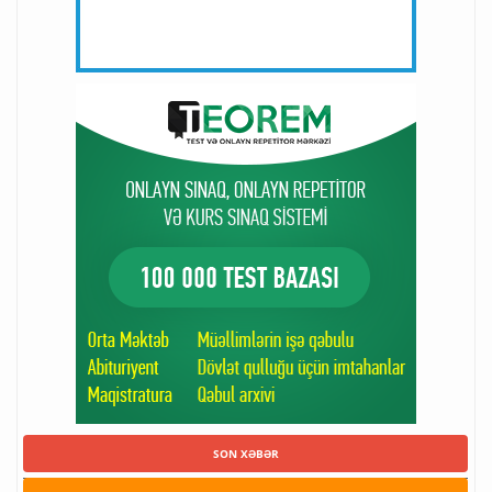
SON XƏBƏR