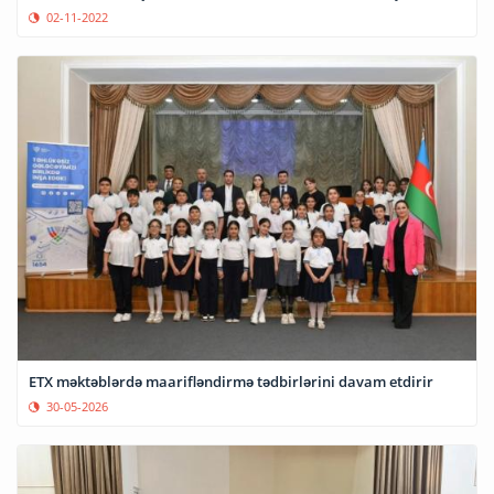
02-11-2022
ETX məktəblərdə maarifləndirmə tədbirlərini davam etdirir
30-05-2026