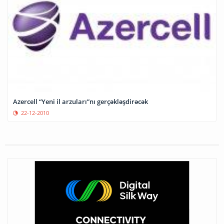
Azercell “Yeni il arzuları”nı gerçəkləşdirəcək
22-12-2010