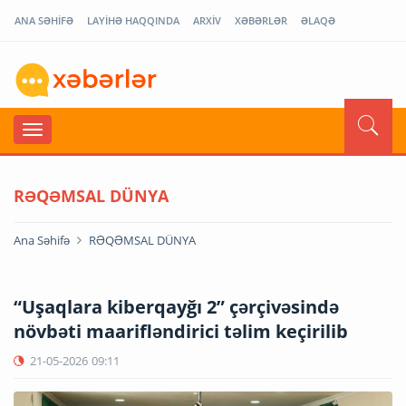
ANA SƏHİFƏ
LAYİHƏ HAQQINDA
ARXİV
XƏBƏRLƏR
ƏLAQƏ
RƏQƏMSAL DÜNYA
Ana Səhifə
RƏQƏMSAL DÜNYA
“Uşaqlara kiberqayğı 2” çərçivəsində
növbəti maarifləndirici təlim keçirilib
21-05-2026
09:11