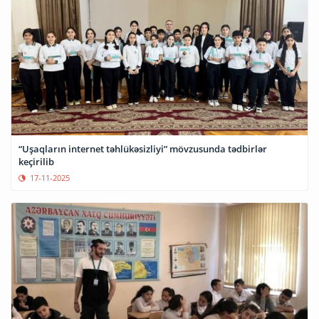
“Uşaqların internet təhlükəsizliyi” mövzusunda tədbirlər
keçirilib
17-11-2025