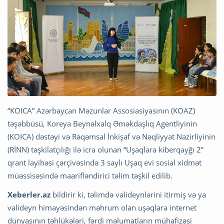
“KOICA” Azərbaycan Məzunlar Assosiasiyasının (KOAZ)
təşəbbüsü, Koreya Beynəlxalq Əməkdaşlıq Agentliyinin
(KOICA) dəstəyi və Rəqəmsal İnkişaf və Nəqliyyat Nazirliyinin
(RİNN) təşkilatçılığı ilə icra olunan “Uşaqlara kiberqayğı 2”
qrant layihəsi çərçivəsində 3 saylı Uşaq evi sosial xidmət
müəssisəsində maarifləndirici təlim təşkil edilib.
Xeberler.az
bildirir ki, təlimdə valideynlərini itirmiş və ya
valideyn himayəsindən məhrum olan uşaqlara internet
dünyasının təhlükələri, fərdi məlumatların mühafizəsi