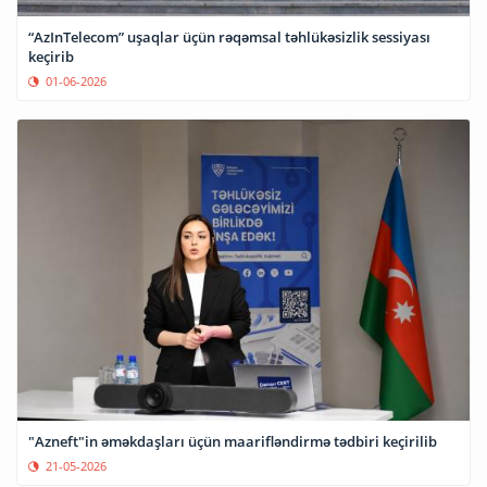
“AzInTelecom” uşaqlar üçün rəqəmsal təhlükəsizlik sessiyası
keçirib
01-06-2026
"Azneft"in əməkdaşları üçün maarifləndirmə tədbiri keçirilib
21-05-2026