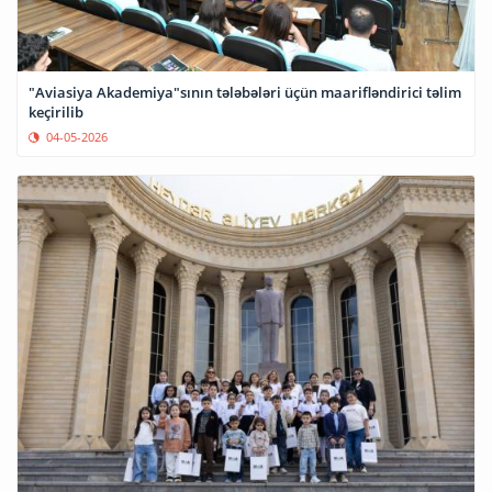
"Aviasiya Akademiya"sının tələbələri üçün maarifləndirici təlim
keçirilib
04-05-2026