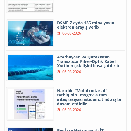
DSMF 7 ayda 135 minə yaxın
elektron arayış verib
06-08-2026
Azərbaycan və Qazaxıstan
Transxəzər Fiber-Optik Kabel
Xəttinin çəkilişini başa çatdırıb
06-08-2026
Nazirlik: “Mobil notariat”
tətbiqinin “mygov”a tam
inteqrasiyası istiqamətində işlər
davam etdirilir
06-08-2026
Beş İcra Hakimiyyəti İT