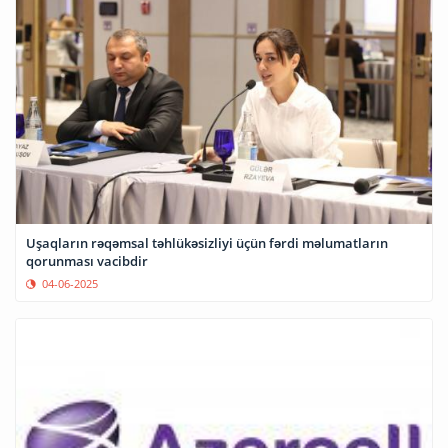
Uşaqların rəqəmsal təhlükəsizliyi üçün fərdi məlumatların
qorunması vacibdir
04-06-2025