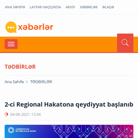
ANA SƏHİFƏ
LAYİHƏ HAQQINDA
ARXİV
XƏBƏRLƏR
ƏLAQƏ
TƏDBİRLƏR
Ana Səhifə
TƏDBİRLƏR
2-ci Regional Hakatona qeydiyyat başlanıb
04-06-2021
13:34