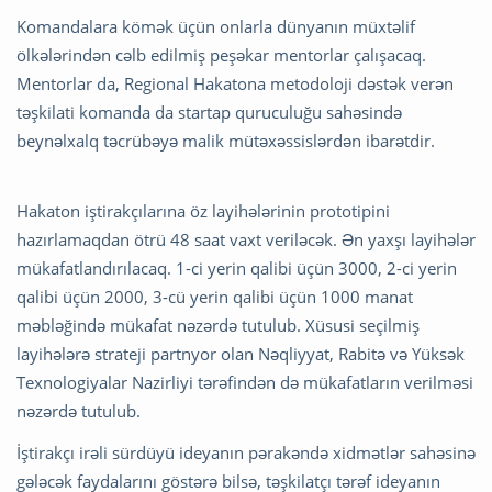
Komandalara kömək üçün onlarla dünyanın müxtəlif
ölkələrindən cəlb edilmiş peşəkar mentorlar çalışacaq.
Mentorlar da, Regional Hakatona metodoloji dəstək verən
təşkilati komanda da startap quruculuğu sahəsində
beynəlxalq təcrübəyə malik mütəxəssislərdən ibarətdir.
Hakaton iştirakçılarına öz layihələrinin prototipini
hazırlamaqdan ötrü 48 saat vaxt veriləcək. Ən yaxşı layihələr
mükafatlandırılacaq. 1-ci yerin qalibi üçün 3000, 2-ci yerin
qalibi üçün 2000, 3-cü yerin qalibi üçün 1000 manat
məbləğində mükafat nəzərdə tutulub. Xüsusi seçilmiş
layihələrə strateji partnyor olan Nəqliyyat, Rabitə və Yüksək
Texnologiyalar Nazirliyi tərəfindən də mükafatların verilməsi
nəzərdə tutulub.
İştirakçı irəli sürdüyü ideyanın pərakəndə xidmətlər sahəsinə
gələcək faydalarını göstərə bilsə, təşkilatçı tərəf ideyanın