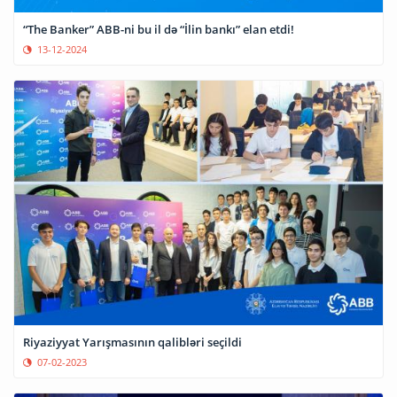
“The Banker” ABB-ni bu il də “İlin bankı” elan etdi!
13-12-2024
Riyaziyyat Yarışmasının qalibləri seçildi
07-02-2023