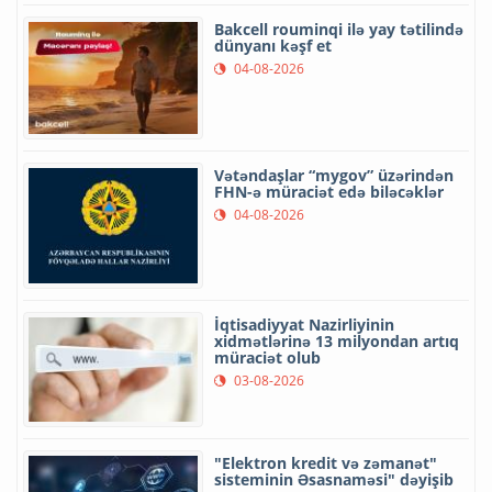
Bakcell rouminqi ilə yay tətilində
dünyanı kəşf et
04-08-2026
Vətəndaşlar “mygov” üzərindən
FHN-ə müraciət edə biləcəklər
04-08-2026
İqtisadiyyat Nazirliyinin
xidmətlərinə 13 milyondan artıq
müraciət olub
03-08-2026
"Elektron kredit və zəmanət"
sisteminin Əsasnaməsi" dəyişib