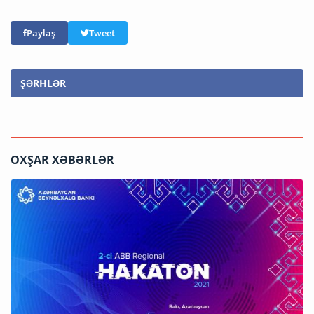
Paylaş
Tweet
ŞƏRHLƏR
OXŞAR XƏBƏRLƏR