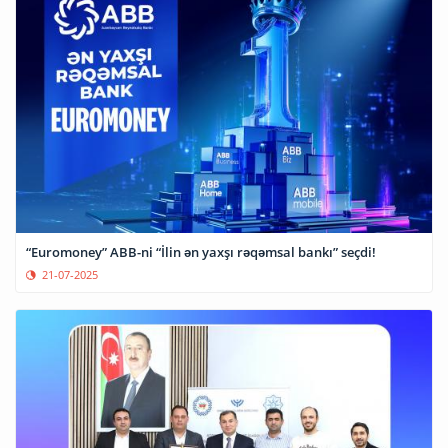
“Euromoney” ABB-ni “İlin ən yaxşı rəqəmsal bankı” seçdi!
21-07-2025