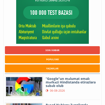
SON XƏBƏR
POPULYAR
YAZARLAR
“Google”un məlumat emalı
mərkəzi Hindistanda etirazlara
səbəb olub
06-08-2026
Rəşad Nəbiyev Zəngilanda