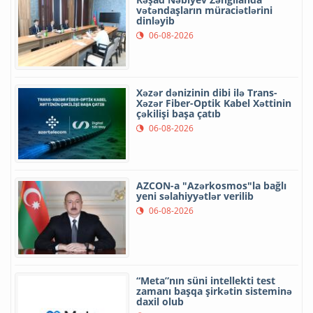
vətəndaşların müraciətlərini
dinləyib
06-08-2026
Xəzər dənizinin dibi ilə Trans-
Xəzər Fiber-Optik Kabel Xəttinin
çəkilişi başa çatıb
06-08-2026
AZCON-a "Azərkosmos"la bağlı
yeni səlahiyyətlər verilib
06-08-2026
“Meta”nın süni intellekti test
zamanı başqa şirkətin sisteminə
daxil olub