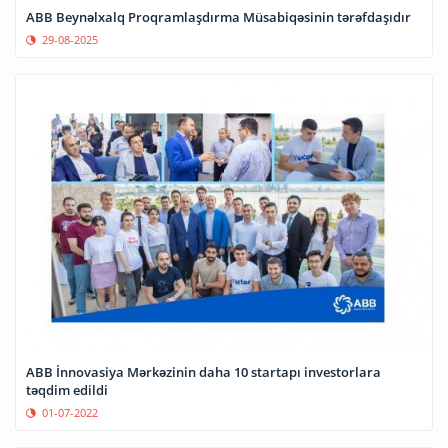
ABB Beynəlxalq Proqramlaşdırma Müsabiqəsinin tərəfdaşıdır
29-08-2025
ABB İnnovasiya Mərkəzinin daha 10 startapı investorlara
təqdim edildi
01-07-2022