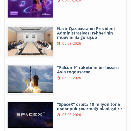
05-08-2026
Nazir Qazaxıstanın Prezident
Administrasiyası rəhbərinin
müavini ilə görüşüb
05-08-2026
"Falcon 9" raketinin bir hissəsi
Ayla toqquşacaq
05-08-2026
“SpaceX” orbitə 10 milyon tona
qədər yük çıxarmağı planlaşdırır
05-08-2026