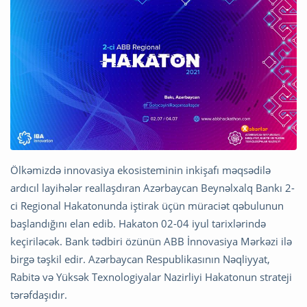
Ölkəmizdə innovasiya ekosisteminin inkişafı məqsədilə
ardıcıl layihələr reallaşdıran Azərbaycan Beynəlxalq Bankı 2-
ci Regional Hakatonunda iştirak üçün müraciət qəbulunun
başlandığını elan edib. Hakaton 02-04 iyul tarixlərində
keçiriləcək. Bank tədbiri özünün ABB İnnovasiya Mərkəzi ilə
birgə təşkil edir. Azərbaycan Respublikasının Nəqliyyat,
Rabitə və Yüksək Texnologiyalar Nazirliyi Hakatonun strateji
tərəfdaşıdır.