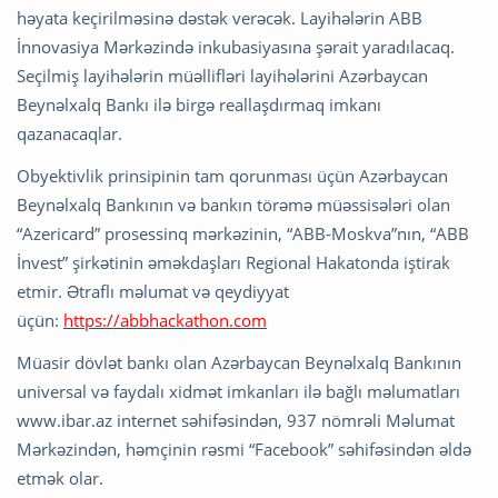
həyata keçirilməsinə dəstək verəcək. Layihələrin ABB
İnnovasiya Mərkəzində inkubasiyasına şərait yaradılacaq.
Seçilmiş layihələrin müəllifləri layihələrini Azərbaycan
Beynəlxalq Bankı ilə birgə reallaşdırmaq imkanı
qazanacaqlar.
Obyektivlik prinsipinin tam qorunması üçün Azərbaycan
Beynəlxalq Bankının və bankın törəmə müəssisələri olan
“Azericard” prosessinq mərkəzinin, “ABB-Moskva”nın, “ABB
İnvest” şirkətinin əməkdaşları Regional Hakatonda iştirak
etmir. Ətraflı məlumat və qeydiyyat
üçün:
https://abbhackathon.com
Müasir dövlət bankı olan Azərbaycan Beynəlxalq Bankının
universal və faydalı xidmət imkanları ilə bağlı məlumatları
www.ibar.az internet səhifəsindən, 937 nömrəli Məlumat
Mərkəzindən, həmçinin rəsmi “Facebook” səhifəsindən əldə
etmək olar.