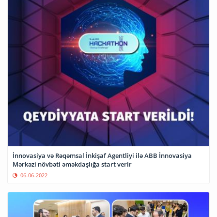
İnnovasiya və Rəqəmsal İnkişaf Agentliyi ilə ABB İnnovasiya
Mərkəzi növbəti əməkdaşlığa start verir
06-06-2022