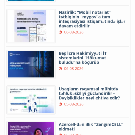
Nazirlik: “Mobil notariat”
tətbiqinin “mygov”a tam
inteqrasiyası istiqamətində işlər
davam etdirilir
06-08-2026
Beş İcra Hakimiyyəti İT
sistemlərini “Hökumət
buludu”na köçürüb
06-08-2026
Uşaqların rəqəmsal mühitdə
təhlükəsizliyi gücləndirilir -
Dəyişikliklər nəyi ehtiva edir?
05-08-2026
Azercell-dən illik “ZengimCELL”
xidməti