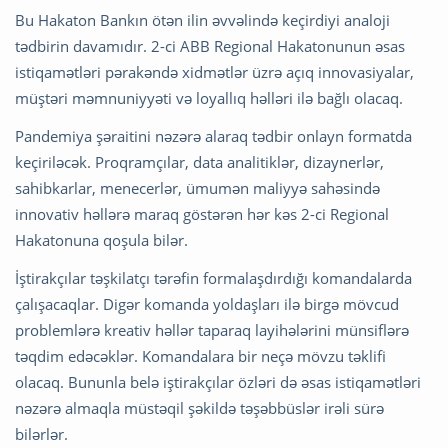
Bu Hakaton Bankın ötən ilin əvvəlində keçirdiyi analoji
tədbirin davamıdır. 2-ci ABB Regional Hakatonunun əsas
istiqamətləri pərakəndə xidmətlər üzrə açıq innovasiyalar,
müştəri məmnuniyyəti və loyallıq həlləri ilə bağlı olacaq.
Pandemiya şəraitini nəzərə alaraq tədbir onlayn formatda
keçiriləcək. Proqramçılar, data analitiklər, dizaynerlər,
sahibkarlar, menecerlər, ümumən maliyyə sahəsində
innovativ həllərə maraq göstərən hər kəs 2-ci Regional
Hakatonuna qoşula bilər.
İştirakçılar təşkilatçı tərəfin formalaşdırdığı komandalarda
çalışacaqlar. Digər komanda yoldaşları ilə birgə mövcud
problemlərə kreativ həllər taparaq layihələrini münsiflərə
təqdim edəcəklər. Komandalara bir neçə mövzu təklifi
olacaq. Bununla belə iştirakçılar özləri də əsas istiqamətləri
nəzərə almaqla müstəqil şəkildə təşəbbüslər irəli sürə
bilərlər.