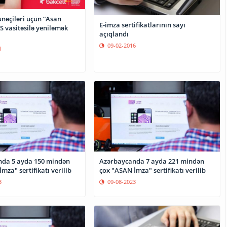
unəçiləri üçün “Asan
E-imza sertifikatlarının sayı
S vasitəsilə yeniləmək
açıqlandı
09-02-2016
1
da 5 ayda 150 mindən
Azərbaycanda 7 ayda 221 mindən
mza" sertifikatı verilib
çox "ASAN İmza" sertifikatı verilib
3
09-08-2023