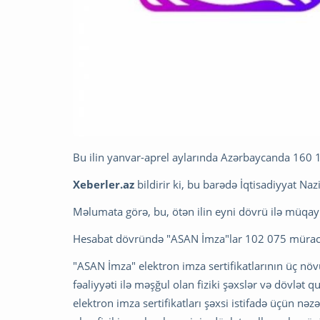
Bu ilin yanvar-aprel aylarında Azərbaycanda 160 12
Xeberler.az
bildirir ki, bu barədə İqtisadiyyat Na
Məlumata görə, bu, ötən ilin eyni dövrü ilə müqay
Hesabat dövründə "ASAN İmza"lar 102 075 müraciət
"ASAN İmza" elektron imza sertifikatlarının üç növü
fəaliyyəti ilə məşğul olan fiziki şəxslər və dövlət q
elektron imza sertifikatları şəxsi istifadə üçün nəz