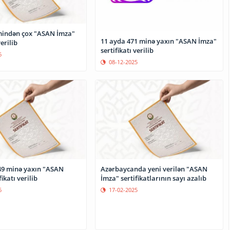
mindən çox "ASAN İmza"
11 ayda 471 minə yaxın "ASAN İmza"
verilib
sertifikatı verilib
6
08-12-2025
9 minə yaxın "ASAN
Azərbaycanda yeni verilən "ASAN
ikatı verilib
İmza" sertifikatlarının sayı azalıb
6
17-02-2025