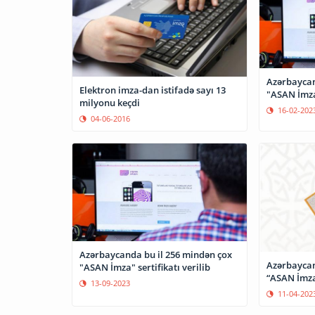
Azərbaycan
Elektron imza-dan istifadə sayı 13
"ASAN İmza"
milyonu keçdi
16-02-202
04-06-2016
Azərbaycanda bu il 256 mindən çox
Azərbaycan
"ASAN İmza" sertifikatı verilib
“ASAN İmza”
13-09-2023
11-04-202