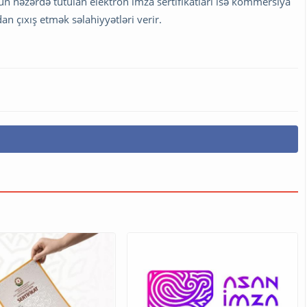
çün nəzərdə tutulan elektron imza sertifikatları isə kommersiya
an çıxış etmək səlahiyyətləri verir.