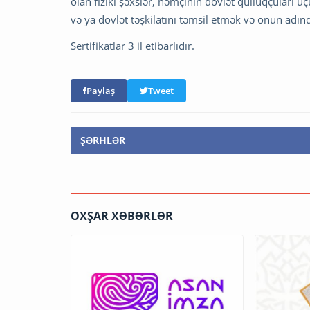
olan fiziki şəxslər, həmçinin dövlət qulluqçuları ü
və ya dövlət təşkilatını təmsil etmək və onun adınd
Sertifikatlar 3 il etibarlıdır.
Paylaş
Tweet
ŞƏRHLƏR
OXŞAR XƏBƏRLƏR