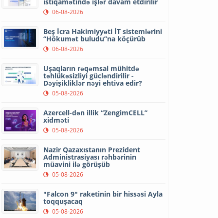
istiqamətində işlər davam etdirilir
06-08-2026
Beş İcra Hakimiyyəti İT sistemlərini
“Hökumət buludu”na köçürüb
06-08-2026
Uşaqların rəqəmsal mühitdə
təhlükəsizliyi gücləndirilir -
Dəyişikliklər nəyi ehtiva edir?
05-08-2026
Azercell-dən illik “ZengimCELL”
xidməti
05-08-2026
Nazir Qazaxıstanın Prezident
Administrasiyası rəhbərinin
müavini ilə görüşüb
05-08-2026
"Falcon 9" raketinin bir hissəsi Ayla
toqquşacaq
05-08-2026