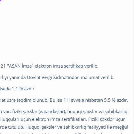
1 "ASAN İmza" elektron imza sertifikatı verilib.
zirliyi yanında Dövlət Vergi Xidmətindən məlumat verilib.
isədə 1,1 % azdır.
 üzrə təqdim olunub. Bu isə 1 il əvvələ nisbətən 5,5 % azdır.
 var: fiziki şəxslər (vətəndaşlar), hüquqi şəxslər və sahibkarlıq
ulluqçuları üçün elektron imza sertifikatları. Fiziki şəxslər üçün
ərdə tutulub. Hüquqi şəxslər və sahibkarlıq fəaliyyəti ilə məşğul