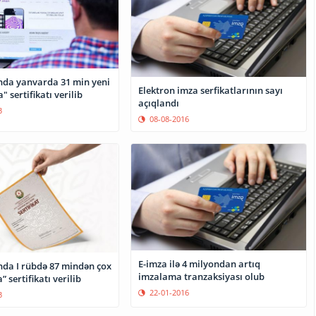
da yanvarda 31 min yeni
Elektron imza serfikatlarının sayı
 sertifikatı verilib
açıqlandı
3
08-08-2016
E-imza ilə 4 milyondan artıq
da I rübdə 87 mindən çox
imzalama tranzaksiyası olub
 sertifikatı verilib
22-01-2016
3