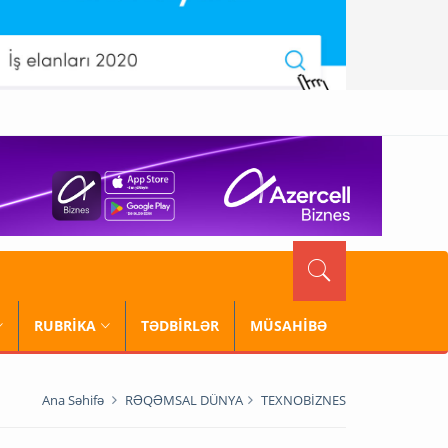
RUBRİKA
TƏDBİRLƏR
MÜSAHİBƏ
Ana Səhifə
RƏQƏMSAL DÜNYA
TEXNOBİZNES