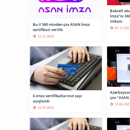
Bakcell ab
İmza”nı SM
imkanı
Bu il 560 mindən çox ASAN İmza
02-12-202
sertifikatı verilib
12-12-2024
Azərbaycan
E-imza sertifikatlarının sayı
çox "ASAN İ
açıqlandı
12-06-202
12-07-2016