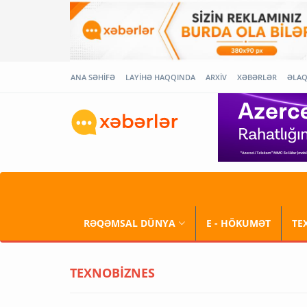
ANA SƏHİFƏ
LAYİHƏ HAQQINDA
ARXİV
XƏBƏRLƏR
ƏLA
RƏQƏMSAL DÜNYA
E - HÖKUMƏT
TE
TEXNOBİZNES