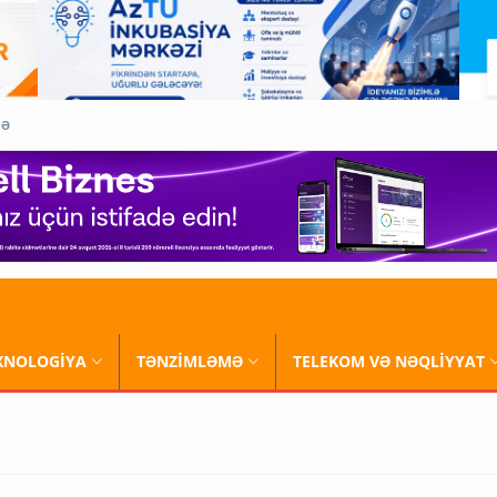
QƏ
XNOLOGİYA
TƏNZİMLƏMƏ
TELEKOM VƏ NƏQLİYYAT