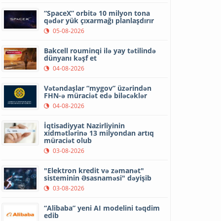
“SpaceX” orbitə 10 milyon tona
qədər yük çıxarmağı planlaşdırır
05-08-2026
Bakcell rouminqi ilə yay tətilində
dünyanı kəşf et
04-08-2026
Vətəndaşlar “mygov” üzərindən
FHN-ə müraciət edə biləcəklər
04-08-2026
İqtisadiyyat Nazirliyinin
xidmətlərinə 13 milyondan artıq
müraciət olub
03-08-2026
"Elektron kredit və zəmanət"
sisteminin Əsasnaməsi" dəyişib
03-08-2026
“Alibaba” yeni AI modelini təqdim
edib