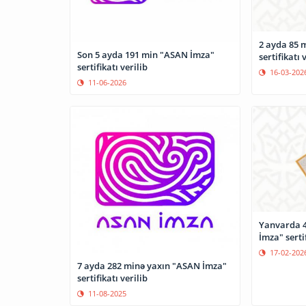
2 ayda 85 
Son 5 ayda 191 min "ASAN İmza"
sertifikatı 
sertifikatı verilib
16-03-202
11-06-2026
Yanvarda 4
İmza" sertif
17-02-202
7 ayda 282 minə yaxın "ASAN İmza"
sertifikatı verilib
11-08-2025