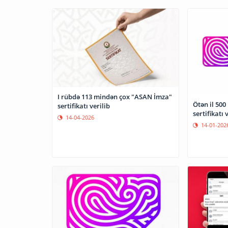
I rübdə 113 mindən çox "ASAN İmza"
Ötən il 50
sertifikatı verilib
sertifikatı 
14-04-2026
14-01-202