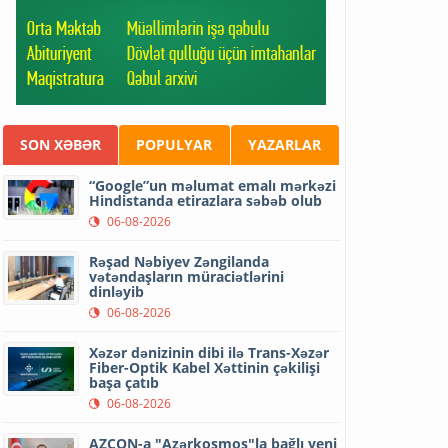
SON XƏBƏR
POPULYAR
YAZARLAR
“Google”un məlumat emalı mərkəzi
Hindistanda etirazlara səbəb olub
06-08-2026
Rəşad Nəbiyev Zəngilanda
vətəndaşların müraciətlərini
dinləyib
06-08-2026
Xəzər dənizinin dibi ilə Trans-Xəzər
Fiber-Optik Kabel Xəttinin çəkilişi
başa çatıb
06-08-2026
AZCON-a "Azərkosmos"la bağlı yeni