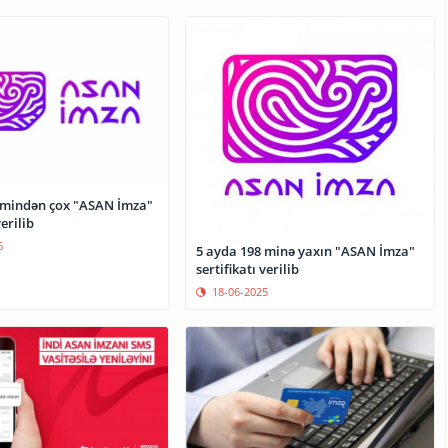
0 mindən çox "ASAN İmza"
verilib
6
5 ayda 198 minə yaxın "ASAN İmza"
sertifikatı verilib
18-06-2025