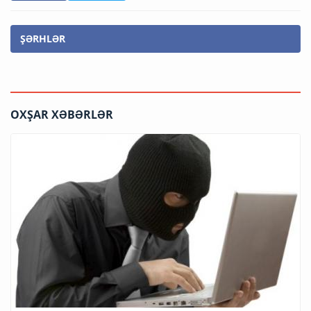
ŞƏRHLƏR
OXŞAR XƏBƏRLƏR