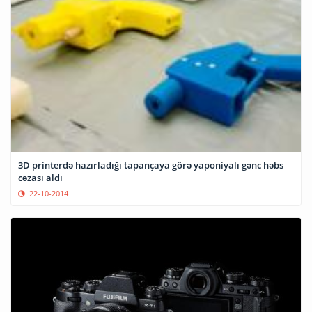
3D printerdə hazırladığı tapançaya görə yaponiyalı gənc həbs
cəzası aldı
22-10-2014