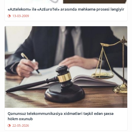
«Aztelekom» ilə «AzEuroTel» arasında məhkəmə prosesi ləngiyir
13-03-2009
Qanunsuz telekommunikasiya xidmətləri təşkil edən şəxsə
hökm oxunub
22-05-2026