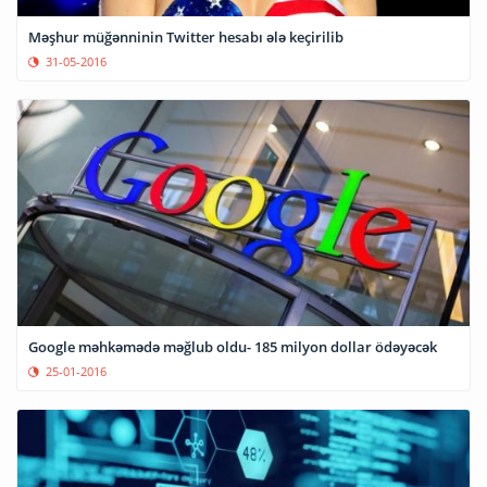
Məşhur müğənninin Twitter hesabı ələ keçirilib
31-05-2016
Google məhkəmədə məğlub oldu- 185 milyon dollar ödəyəcək
25-01-2016