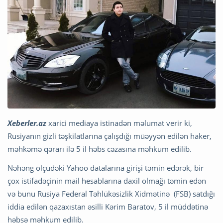
Xeberler.az
xarici mediaya istinadən məlumat verir ki,
Rusiyanın gizli təşkilatlarına çalışdığı müəyyən edilən haker,
məhkəmə qərarı ilə 5 il həbs cəzasına məhkum edilib.
Nəhəng ölçüdəki Yahoo datalarına girişi təmin edərək, bir
çox istifadəçinin mail hesablarına daxil olmağı təmin edən
və bunu Rusiya Federal Təhlükəsizlik Xidmətinə (FSB) satdığı
iddia edilən qazaxıstan əsilli Kərim Baratov, 5 il müddətinə
həbsə məhkum edilib.