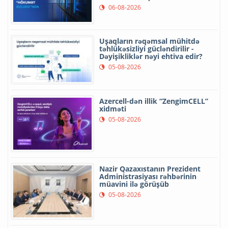
06-08-2026
Uşaqların rəqəmsal mühitdə
təhlükəsizliyi gücləndirilir -
Dəyişikliklər nəyi ehtiva edir?
05-08-2026
Azercell-dən illik “ZengimCELL”
xidməti
05-08-2026
Nazir Qazaxıstanın Prezident
Administrasiyası rəhbərinin
müavini ilə görüşüb
05-08-2026