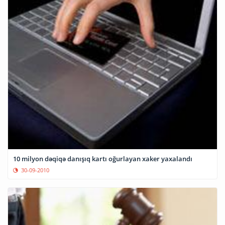
10 milyon dəqiqə danışıq kartı oğurlayan xaker yaxalandı
30-09-2010