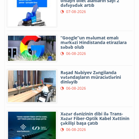
onlayn bilet alanların sayı 2
dəfəyədək artıb
07-08-2026
“Google”un məlumat emalı
mərkəzi Hindistanda etirazlara
səbəb olub
06-08-2026
Rəşad Nəbiyev Zəngilanda
vətəndaşların müraciətlərini
dinləyib
06-08-2026
Xəzər dənizinin dibi ilə Trans-
Xəzər Fiber-Optik Kabel Xəttinin
çəkilişi başa çatıb
06-08-2026