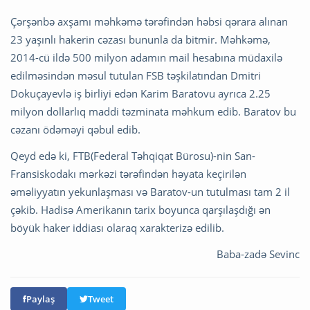
Çərşənbə axşamı məhkəmə tərəfindən həbsi qərara alınan
23 yaşınlı hakerin cəzası bununla da bitmir. Məhkəmə,
2014-cü ildə 500 milyon adamın mail hesabına müdaxilə
edilməsindən məsul tutulan FSB təşkilatından Dmitri
Dokuçayevlə iş birliyi edən Karim Baratovu ayrıca 2.25
milyon dollarlıq maddi təzminata məhkum edib. Baratov bu
cəzanı ödəməyi qəbul edib.
Qeyd edə ki, FTB(Federal Təhqiqat Bürosu)-nin San-
Fransiskodakı mərkəzi tərəfindən həyata keçirilən
əməliyyatın yekunlaşması və Baratov-un tutulması tam 2 il
çəkib. Hadisə Amerikanın tarix boyunca qarşılaşdığı ən
böyük haker iddiası olaraq xarakterizə edilib.
Baba-zadə Sevinc
Paylaş
Tweet