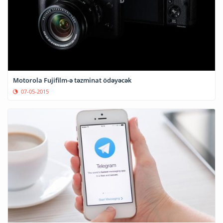
Motorola Fujifilm-ə təzminat ödəyəcək
07-05-2015