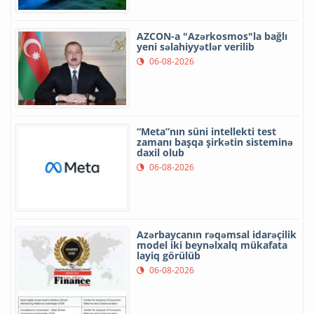
AZCON-a "Azərkosmos"la bağlı
yeni səlahiyyətlər verilib
06-08-2026
“Meta”nın süni intellekti test
zamanı başqa şirkətin sisteminə
daxil olub
06-08-2026
Azərbaycanın rəqəmsal idarəçilik
model iki beynəlxalq mükafata
layiq görülüb
06-08-2026