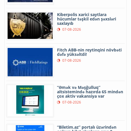
Kiberpolis xarici saytlara
hücumlar təşkil edən şəxsləri
saxlayıb
07-08-2026
Fitch ABB-nin reytinqini növbəti
dəfə yüksəltdi!
07-08-2026
“Əmək və Məşğulluq”
altsistemində hazırda 65 mindən
çox aktiv vakansiya var
07-08-2026
“Biletim.az” portalı üzərindən