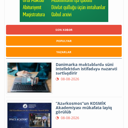
SON XƏBƏR
POPULYAR
YAZARLAR
Danimarka məktəblərdə süni
intellektdən istifadəyə nəzarəti
sərtləşdirir
08-08-2026
“Azərkosmos”un KOSMİK
Akademiyası mükafata layiq
görülüb
08-08-2026