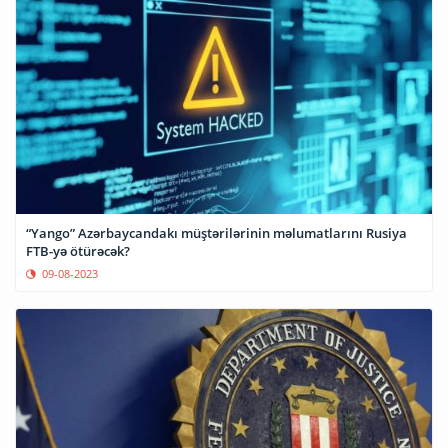
“Yango” Azərbaycandakı müştərilərinin məlumatlarını Rusiya
FTB-yə ötürəcək?
09-08-2023