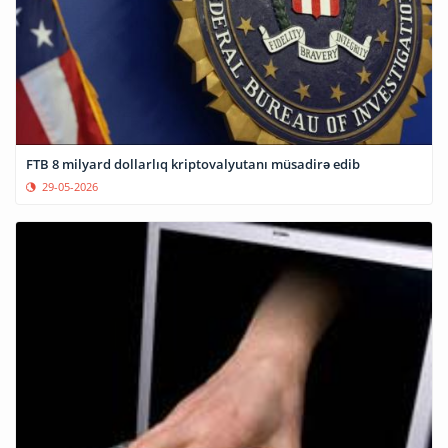
FTB 8 milyard dollarlıq kriptovalyutanı müsadirə edib
29-05-2026