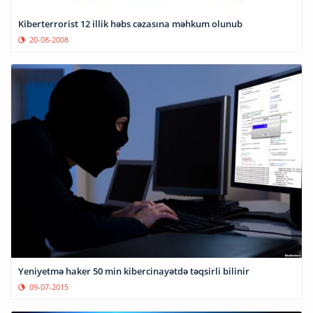
Kiberterrorist 12 illik həbs cəzasına məhkum olunub
20-08-2008
Yeniyetmə haker 50 min kibercinayətdə təqsirli bilinir
09-07-2015