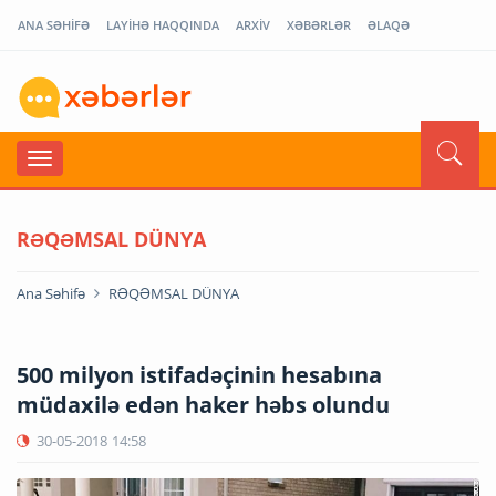
ANA SƏHİFƏ
LAYİHƏ HAQQINDA
ARXİV
XƏBƏRLƏR
ƏLAQƏ
RƏQƏMSAL DÜNYA
Ana Səhifə
RƏQƏMSAL DÜNYA
500 milyon istifadəçinin hesabına
müdaxilə edən haker həbs olundu
30-05-2018
14:58