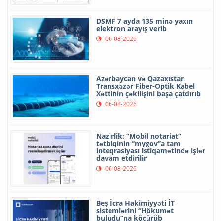
DSMF 7 ayda 135 minə yaxın
elektron arayış verib
06-08-2026
Azərbaycan və Qazaxıstan
Transxəzər Fiber-Optik Kabel
Xəttinin çəkilişini başa çatdırıb
06-08-2026
Nazirlik: “Mobil notariat”
tətbiqinin “mygov”a tam
inteqrasiyası istiqamətində işlər
davam etdirilir
06-08-2026
Beş İcra Hakimiyyəti İT
sistemlərini “Hökumət
buludu”na köçürüb