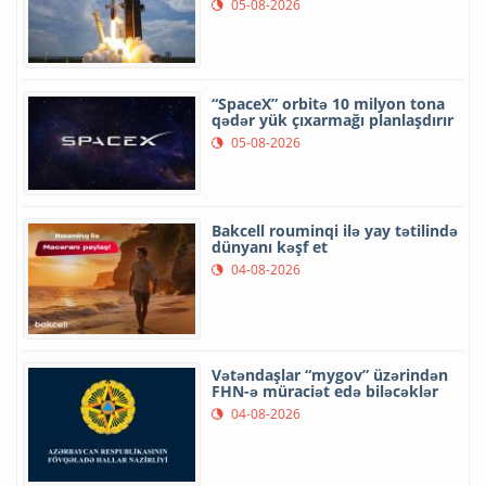
05-08-2026
“SpaceX” orbitə 10 milyon tona
qədər yük çıxarmağı planlaşdırır
05-08-2026
Bakcell rouminqi ilə yay tətilində
dünyanı kəşf et
04-08-2026
Vətəndaşlar “mygov” üzərindən
FHN-ə müraciət edə biləcəklər
04-08-2026