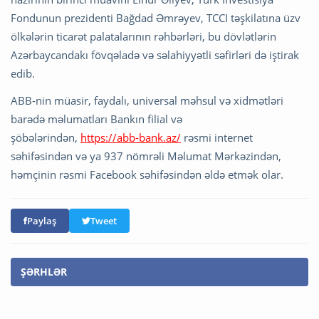
Fondunun prezidenti Bağdad Əmrəyev, TCCI təşkilatına üzv
ölkələrin ticarət palatalarının rəhbərləri, bu dövlətlərin
Azərbaycandakı fövqəladə və səlahiyyətli səfirləri də iştirak
edib.
ABB-nin müasir, faydalı, universal məhsul və xidmətləri
barədə məlumatları Bankın filial və
şöbələrindən,
https://abb-bank.az/
rəsmi internet
səhifəsindən və ya 937 nömrəli Məlumat Mərkəzindən,
həmçinin rəsmi Facebook səhifəsindən əldə etmək olar.
Paylaş
Tweet
ŞƏRHLƏR