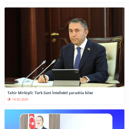
Tahir Mirkişili: Türk Süni İntellekti yaradıla bilər
14-02-2025