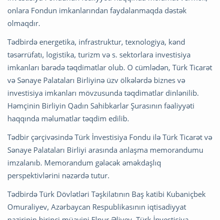
onlara Fondun imkanlarından faydalanmaqda dəstək
olmaqdır.
Tədbirdə energetika, infrastruktur, texnologiya, kənd
təsərrüfatı, logistika, turizm və s. sektorlara investisiya
imkanları barədə təqdimatlar olub. O cümlədən, Türk Ticarət
və Sənaye Palataları Birliyinə üzv ölkələrdə biznes və
investisiya imkanları mövzusunda təqdimatlar dinlənilib.
Həmçinin Birliyin Qadın Sahibkarlar Şurasının fəaliyyəti
haqqında məlumatlar təqdim edilib.
Tədbir çərçivəsində Türk İnvestisiya Fondu ilə Türk Ticarət və
Sənaye Palataları Birliyi arasında anlaşma memorandumu
imzalanıb. Memorandum gələcək əməkdaşlıq
perspektivlərini nəzərdə tutur.
Tədbirdə Türk Dövlətləri Təşkilatının Baş katibi Kubaniçbek
Omuraliyev, Azərbaycan Respublikasının iqtisadiyyat
nazirinin birinci müavini Elnur Əliyev, Türk İnvestisiya