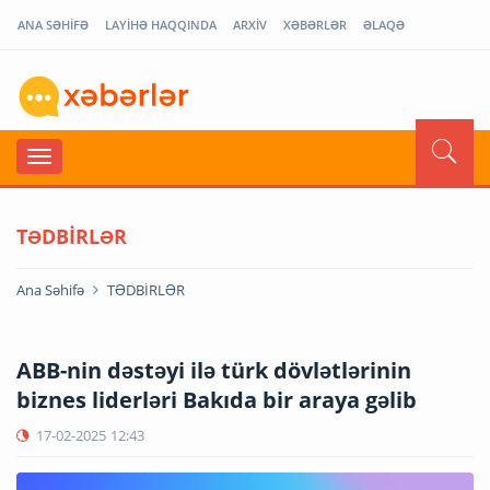
ANA SƏHİFƏ
LAYİHƏ HAQQINDA
ARXİV
XƏBƏRLƏR
ƏLAQƏ
TƏDBİRLƏR
Ana Səhifə
TƏDBİRLƏR
ABB-nin dəstəyi ilə türk dövlətlərinin
biznes liderləri Bakıda bir araya gəlib
17-02-2025
12:43