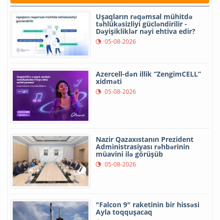
Uşaqların rəqəmsal mühitdə
təhlükəsizliyi gücləndirilir -
Dəyişikliklər nəyi ehtiva edir?
05-08-2026
Azercell-dən illik “ZengimCELL”
xidməti
05-08-2026
Nazir Qazaxıstanın Prezident
Administrasiyası rəhbərinin
müavini ilə görüşüb
05-08-2026
"Falcon 9" raketinin bir hissəsi
Ayla toqquşacaq