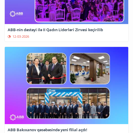
ABB-nin dəstəyi ilə II Qadın Liderləri Zirvəsi keçirilib
12-03-2026
ABB Bakıxanov qəsəbəsində yeni filial açdı!