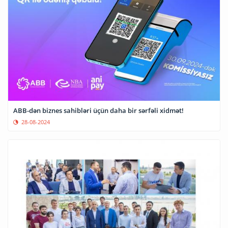
ABB-dən biznes sahibləri üçün daha bir sərfəli xidmət!
28-08-2024