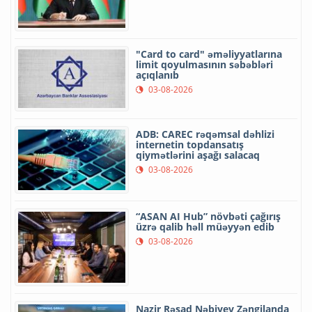
"Card to card" əməliyyatlarına
limit qoyulmasının səbəbləri
açıqlanıb
03-08-2026
ADB: CAREC rəqəmsal dəhlizi
internetin topdansatış
qiymətlərini aşağı salacaq
03-08-2026
“ASAN AI Hub” növbəti çağırış
üzrə qalib həll müəyyən edib
03-08-2026
Nazir Rəşad Nəbiyev Zəngilanda