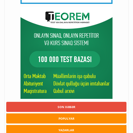
SON XƏBƏR
POPULYAR
YAZARLAR