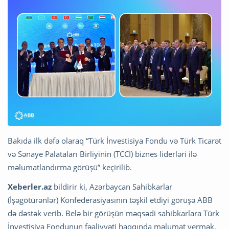
Bakıda ilk dəfə olaraq “Türk İnvestisiya Fondu və Türk Ticarət
və Sənaye Palataları Birliyinin (TCCI) biznes liderləri ilə
məlumatlandırma görüşü” keçirilib.
Xeberler.az
bildirir ki, Azərbaycan Sahibkarlar
(İşəgötürənlər) Konfederasiyasının təşkil etdiyi görüşə ABB
də dəstək verib. Belə bir görüşün məqsədi sahibkarlara Türk
İnvestisiya Fondunun fəaliyyəti haqqında məlumat vermək,