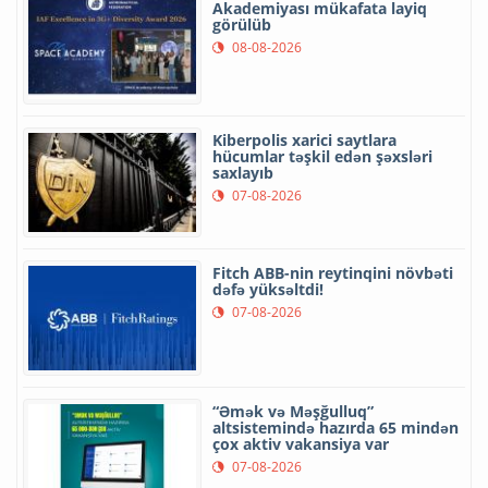
Akademiyası mükafata layiq
görülüb
08-08-2026
Kiberpolis xarici saytlara
hücumlar təşkil edən şəxsləri
saxlayıb
07-08-2026
Fitch ABB-nin reytinqini növbəti
dəfə yüksəltdi!
07-08-2026
“Əmək və Məşğulluq”
altsistemində hazırda 65 mindən
çox aktiv vakansiya var
07-08-2026