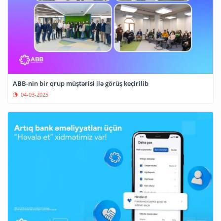
ABB-nin bir qrup müştərisi ilə görüş keçirilib
04-03-2025