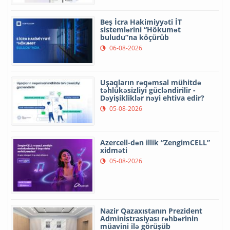
Beş İcra Hakimiyyəti İT
sistemlərini “Hökumət
buludu”na köçürüb
06-08-2026
Uşaqların rəqəmsal mühitdə
təhlükəsizliyi gücləndirilir -
Dəyişikliklər nəyi ehtiva edir?
05-08-2026
Azercell-dən illik “ZengimCELL”
xidməti
05-08-2026
Nazir Qazaxıstanın Prezident
Administrasiyası rəhbərinin
müavini ilə görüşüb