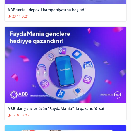
ABB sərfəli depozit kampaniyasına başladı!
23-11-2024
ABB-dən gənclər üçün “FaydaMania” ilə qazanc fürsəti!
14-03-2025