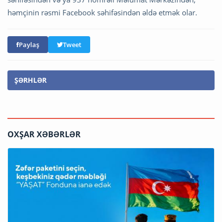
həmçinin rəsmi Facebook səhifəsindən əldə etmək olar.
Paylaş
Tweet
ŞƏRHLƏR
OXŞAR XƏBƏRLƏR