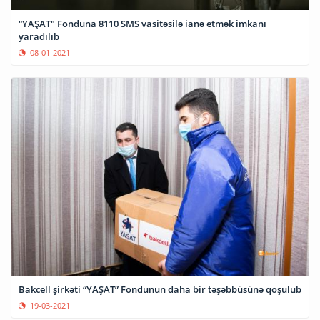
“YAŞAT" Fonduna 8110 SMS vasitəsilə ianə etmək imkanı
yaradılıb
08-01-2021
Bakcell şirkəti “YAŞAT” Fondunun daha bir təşəbbüsünə qoşulub
19-03-2021