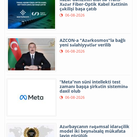
Xəzər Fiber-Optik Kabel Xəttinin
çəkilişi başa çatıb
06-08-2026
AZCON-a "Azərkosmos"la bağlı
yeni səlahiyyətlər verilib
06-08-2026
“Meta”nın süni intellekti test
zamanı başqa şirkətin sisteminə
daxil olub
06-08-2026
Azərbaycanın rəqəmsal idarəçilik
model iki beynəlxalq mükafata
layiq görülüb