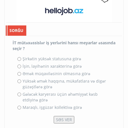
SORĞU
İT mütəxəssislər iş yerlərini hansı meyarlar əsasında
seçir ?
Şirkətin yüksək statusuna görə
İşin, layihənin xarakterinə görə
Əmək müqaviləsinin olmasına görə
Yüksək əmək haqqına, mükafatlara və digər
güzəştlərə görə
Gələcək karyerası üçün əhəmiyyət kəsb
etdiyinə görə
Maraqlı, işgüzar kollektivə görə