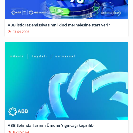
ABB istiqraz emissiyasının ikinci mərhələsinə start verir
23-04-2026
ABB Səhmdarlarının Ümumi Yığıncağı keçirilib
16-12-2024