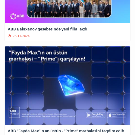
ABB Bakıxanov qəsəbəsində yeni filial açdı!
25-11-2024
ABB “Fayda Max”ın ən üstün - “Prime” mərhələsini təqdim edib