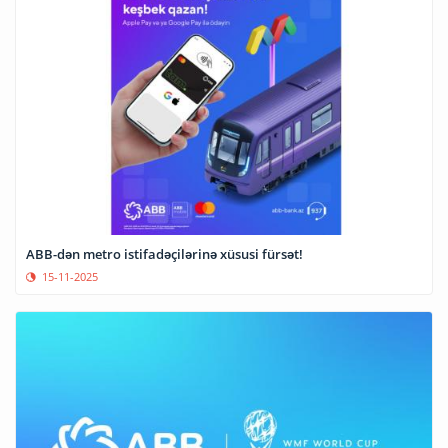
ABB-dən metro istifadəçilərinə xüsusi fürsət!
15-11-2025