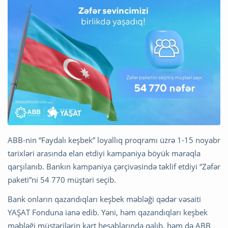
ABB-nin “Faydalı keşbek” loyallıq proqramı üzrə 1-15 noyabr
tarixləri arasında elan etdiyi kampaniya böyük maraqla
qarşılanıb. Bankın kampaniya çərçivəsində təklif etdiyi “Zəfər
paketi”ni 54 770 müştəri seçib.
Bank onların qazandıqları keşbek məbləği qədər vəsaiti
YAŞAT Fonduna ianə edib. Yəni, həm qazandıqları keşbek
məbləği müştərilərin kart hesablarında qalıb, həm də ABB