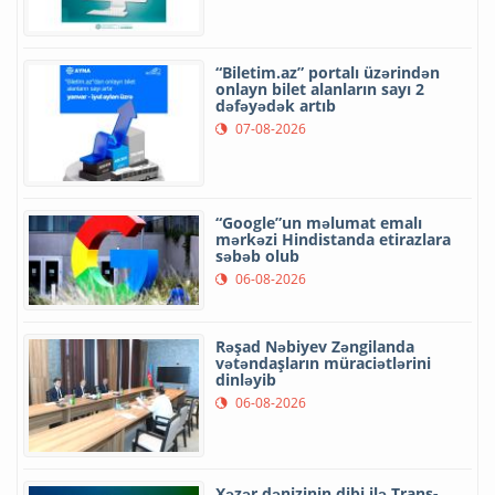
“Biletim.az” portalı üzərindən
onlayn bilet alanların sayı 2
dəfəyədək artıb
07-08-2026
“Google”un məlumat emalı
mərkəzi Hindistanda etirazlara
səbəb olub
06-08-2026
Rəşad Nəbiyev Zəngilanda
vətəndaşların müraciətlərini
dinləyib
06-08-2026
Xəzər dənizinin dibi ilə Trans-