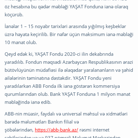
öz hesabına bu qədər məbləği YAŞAT Fonduna ianə olaraq
köçürüb.
İanələr 1 – 15 noyabr tarixləri arasında yığılmış keşbeklər
üzrə həyata keçirilib. Bir nəfər üçün maksimum ianə məbləği
10 manat olub.
Qeyd edək ki, YAŞAT Fondu 2020-ci ilin dekabrında
yaradılıb. Fondun məqsədi Azərbaycan Respublikasının ərazi
bütövlüyünün müdafiəsi ilə əlaqədar yaralananların və şəhid
ailələrinin təminatına dəstəkdir. YAŞAT Fondu yeni
yaradılarkən ABB Fonda ilk ianə göstərən kommersiya
qurumlarından olub. Bank YAŞAT Fonduna 1 milyon manat
məbləğində ianə edib.
ABB-nin müasir, faydalı və universal məhsul və xidmətləri
barədə məlumatları Bankın filial və
şöbələrindən,
https://abb-bank.az/
rəsmi internet
səhifəsindən və ya 937 nömrəli Məlumat Mərkəzindən,