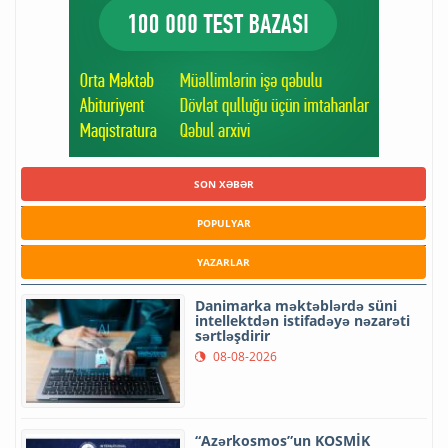
SON XƏBƏR
POPULYAR
YAZARLAR
Danimarka məktəblərdə süni
intellektdən istifadəyə nəzarəti
sərtləşdirir
08-08-2026
“Azərkosmos”un KOSMİK