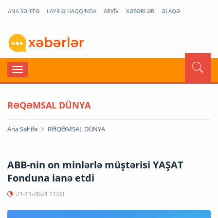
ANA SƏHİFƏ
LAYİHƏ HAQQINDA
ARXİV
XƏBƏRLƏR
ƏLAQƏ
RƏQƏMSAL DÜNYA
Ana Səhifə
RƏQƏMSAL DÜNYA
ABB-nin on minlərlə müştərisi YAŞAT
Fonduna ianə etdi
21-11-2024
11:03