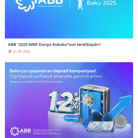
ABB “2025 WMF Dünya Kuboku”nun tərəfdaşıdır!
21-05-2025