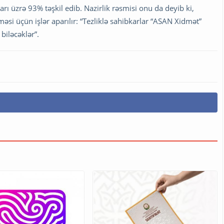
arı üzrə 93% təşkil edib. Nazirlik rəsmisi onu da deyib ki,
məsi üçün işlər aparılır: “Tezliklə sahibkarlar “ASAN Xidmət”
biləcəklər”.