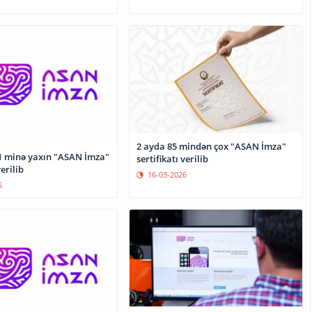
2 ayda 85 mindən çox "ASAN İmza"
1 minə yaxın "ASAN İmza"
sertifikatı verilib
verilib
16-03-2026
5