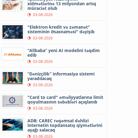
xidmətlərinə 13 milyondan artıq
müraciət olub
03-08-2026
"Elektron kredit və zəmanət"
sisteminin Əsasnaməsi" dəyişib
03-08-2026
“Alibaba” yeni AI modelini təqdim
edib
03-08-2026
“Dənizçilik” informasiya sistemi
yaradılacaq
03-08-2026
"Card to card" əməliyyatlarına limit
qoyulmasının səbəbləri açıqlanıb
03-08-2026
ADB: CAREC rəqəmsal dəhlizi
internetin topdansatış qiymətlərini
aşağı salacaq
03-08-2026