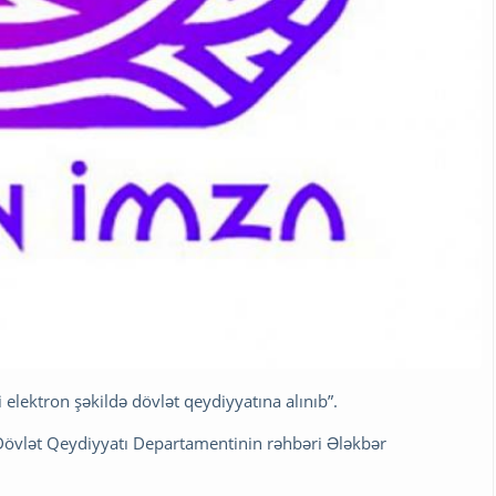
 elektron şəkildə dövlət qeydiyyatına alınıb”.
in Dövlət Qeydiyyatı Departamentinin rəhbəri Ələkbər