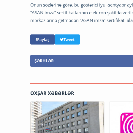
Onun sözlərinə görə, bu göstərici iyul-sentyabr ayl
“ASAN imza” sertifikatlarının elektron şəkildə veril
mərkəzlərinə getmədən “ASAN imza” sertifikatı ala 
Paylaş
Tweet
ŞƏRHLƏR
OXŞAR XƏBƏRLƏR