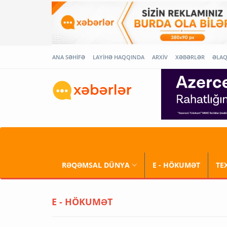
ANA SƏHİFƏ
LAYİHƏ HAQQINDA
ARXİV
XƏBƏRLƏR
ƏLA
RƏQƏMSAL DÜNYA
E - HÖKUMƏT
TE
E - HÖKUMƏT