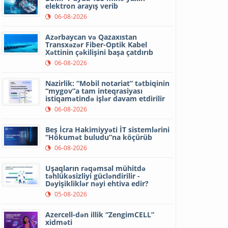
elektron arayış verib
06-08-2026
Azərbaycan və Qazaxıstan
Transxəzər Fiber-Optik Kabel
Xəttinin çəkilişini başa çatdırıb
06-08-2026
Nazirlik: “Mobil notariat” tətbiqinin
“mygov”a tam inteqrasiyası
istiqamətində işlər davam etdirilir
06-08-2026
Beş İcra Hakimiyyəti İT sistemlərini
“Hökumət buludu”na köçürüb
06-08-2026
Uşaqların rəqəmsal mühitdə
təhlükəsizliyi gücləndirilir -
Dəyişikliklər nəyi ehtiva edir?
05-08-2026
Azercell-dən illik “ZengimCELL”
xidməti