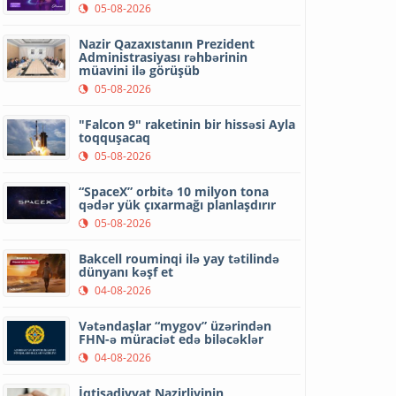
05-08-2026
Nazir Qazaxıstanın Prezident
Administrasiyası rəhbərinin
müavini ilə görüşüb
05-08-2026
"Falcon 9" raketinin bir hissəsi Ayla
toqquşacaq
05-08-2026
“SpaceX” orbitə 10 milyon tona
qədər yük çıxarmağı planlaşdırır
05-08-2026
Bakcell rouminqi ilə yay tətilində
dünyanı kəşf et
04-08-2026
Vətəndaşlar “mygov” üzərindən
FHN-ə müraciət edə biləcəklər
04-08-2026
İqtisadiyyat Nazirliyinin