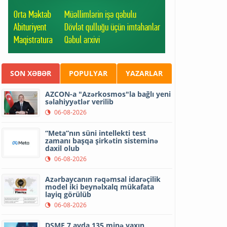
SON XƏBƏR
POPULYAR
YAZARLAR
AZCON-a "Azərkosmos"la bağlı yeni
səlahiyyətlər verilib
06-08-2026
“Meta”nın süni intellekti test
zamanı başqa şirkətin sisteminə
daxil olub
06-08-2026
Azərbaycanın rəqəmsal idarəçilik
model iki beynəlxalq mükafata
layiq görülüb
06-08-2026
DSMF 7 ayda 135 minə yaxın