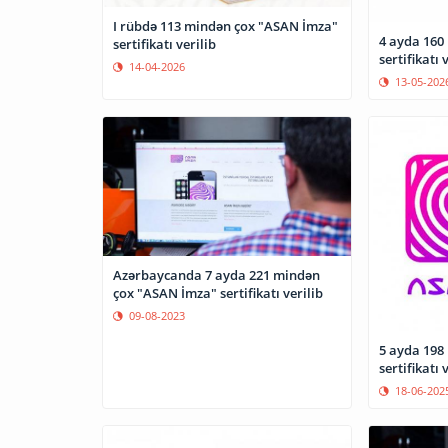
I rübdə 113 mindən çox "ASAN İmza"
4 ayda 160
sertifikatı verilib
sertifikatı 
14-04-2026
13-05-202
Azərbaycanda 7 ayda 221 mindən
çox "ASAN İmza" sertifikatı verilib
09-08-2023
5 ayda 198
sertifikatı 
18-06-202