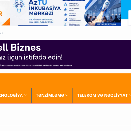
QƏ
XNOLOGİYA
TƏNZİMLƏMƏ
TELEKOM VƏ NƏQLİYYAT