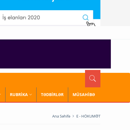
RUBRİKA
TƏDBİRLƏR
MÜSAHİBƏ
Ana Səhifə
E - HÖKUMƏT