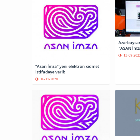
Azərbaycan
"ASAN İmza"
13-09-202
“Asan İmza” yeni elektron xidmət
istifadəyə verib
16-11-2020