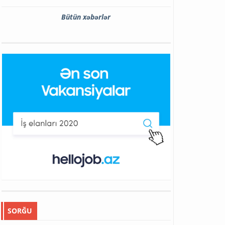
Bütün xəbərlər
SORĞU