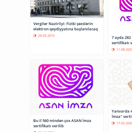
Vergilər Nazirliyi: Fiziki şəxslərin
elektron qeydiyyatına başlanılacaq
29-03-2019
7 ayda 282
sertifikatı 
11-08-202
Yanvarda 4
İmza" sertif
Bu il 560 mindən çox ASAN İmza
17-02-202
sertifikatı verilib