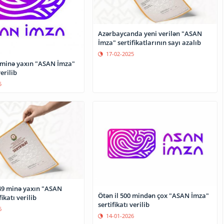
Azərbaycanda yeni verilən "ASAN
İmza" sertifikatlarının sayı azalıb
17-02-2025
 minə yaxın "ASAN İmza"
verilib
5
9 minə yaxın "ASAN
Ötən il 500 mindən çox "ASAN İmza"
ikatı verilib
sertifikatı verilib
6
14-01-2026