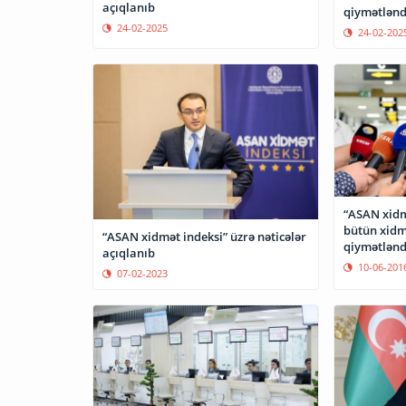
açıqlanıb
qiymətləndi
24-02-2025
24-02-202
“ASAN xidm
bütün xidm
“ASAN xidmət indeksi” üzrə nəticələr
qiymətlənd
açıqlanıb
10-06-201
07-02-2023