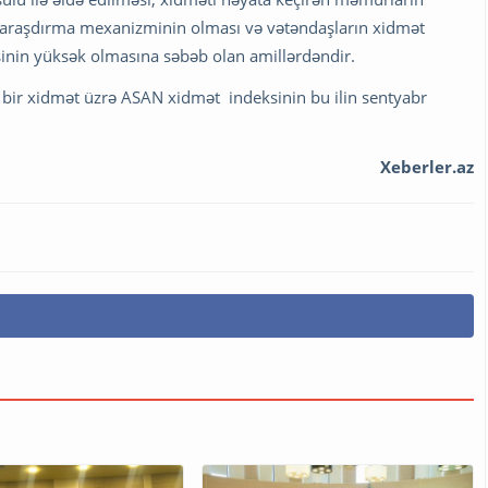
 və araşdırma mexanizminin olması və vətəndaşların xidmət
inin yüksək olmasına səbəb olan amillərdəndir.
 bir xidmət üzrə ASAN xidmət indeksinin bu ilin sentyabr
Xeberler.az