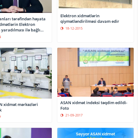
Elektron xidmətlərin
anları tərəfindən həyata
qiymətləndirilməsi davam edir
idmətlərin Elektron
18-12-2015
 yaradılması ilə bağlı
haqqında Azərbaycan
4
sı Prezidentinin Fərmanı
ASAN xidmət indeksi təqdim edildi-
ət mərkəzləri
Foto
k
21-09-2017
7