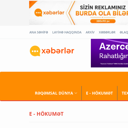
ANA SƏHİFƏ
LAYİHƏ HAQQINDA
ARXİV
XƏBƏRLƏR
ƏLA
RƏQƏMSAL DÜNYA
E - HÖKUMƏT
TE
E - HÖKUMƏT