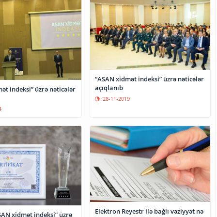
“ASAN xidmət indeksi” üzrə nəticələr
açıqlanıb
t indeksi” üzrə nəticələr
28-11-2019
4
Elektron Reyestr ilə bağlı vəziyyət nə
N xidmət indeksi” üzrə