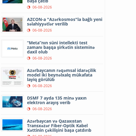
başa çatıb
06-08-2026
AZCON-a "Azərkosmos"la bağlı yeni
səlahiyyətlər verilib
06-08-2026
“Meta”nın süni intellekti test
zamanı başqa şirkətin sisteminə
daxil olub
06-08-2026
Azərbaycanın rəqəmsal idarəçilik
model iki beynəlxalq mükafata
layiq görülüb
06-08-2026
DSMF 7 ayda 135 minə yaxın
elektron arayış verib
06-08-2026
Azərbaycan və Qazaxıstan
Transxəzər Fiber-Optik Kabel
Xəttinin çəkilişini başa çatdırıb