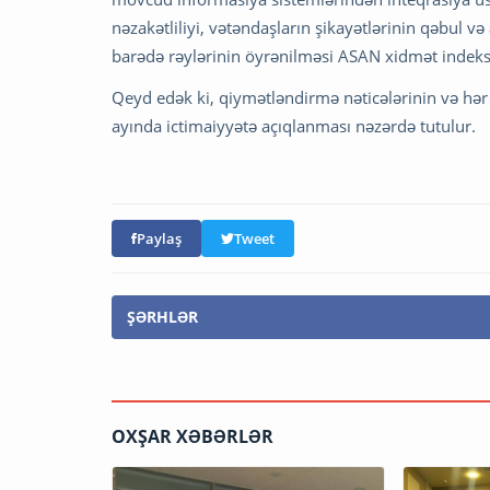
nəzakətliliyi, vətəndaşların şikayətlərinin qəbul
barədə rəylərinin öyrənilməsi ASAN xidmət indeks
Qeyd edək ki, qiymətləndirmə nəticələrinin və hər
ayında ictimaiyyətə açıqlanması nəzərdə tutulur.
Paylaş
Tweet
ŞƏRHLƏR
OXŞAR XƏBƏRLƏR