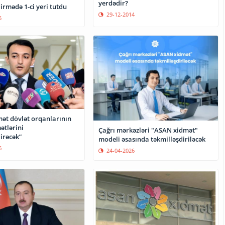
yerdədir?
rmədə 1-ci yeri tutdu
29-12-2014
5
ət dövlət orqanlarının
ətlərini
Çağrı mərkəzləri "ASAN xidmət"
irəcək”
modeli əsasında təkmilləşdiriləcək
6
24-04-2026