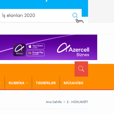
RUBRİKA
TƏDBİRLƏR
MÜSAHİBƏ
Ana Səhifə
E - HÖKUMƏT