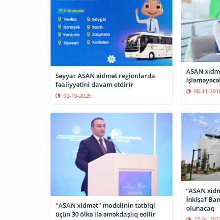
ASAN xidmə
Səyyar ASAN xidmət regionlarda
işləməyəcə
fəaliyyətini davam etdirir
08-11-201
02-10-2025
“ASAN xidm
İnkişaf Ban
"ASAN xidmət" modelinin tətbiqi
olunacaq
üçün 30 ölkə ilə əməkdaşlıq edilir
27-04-202