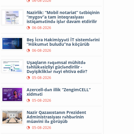
06-08-2026
Nazirlik: “Mobil notariat” tətbiqinin
“mygov”a tam inteqrasiyası
istiqamətində işlər davam etdirilir
06-08-2026
Beş İcra Hakimiyyəti İT sistemlərini
“Hökumət buludu”na köçürüb
06-08-2026
Uşaqların rəqəmsal mühitdə
təhlükəsizliyi gücləndirilir -
Dəyişikliklər nəyi ehtiva edir?
05-08-2026
Azercell-dən illik “ZengimCELL”
xidməti
05-08-2026
Nazir Qazaxıstanın Prezident
Administrasiyası rəhbərinin
müavini ilə görüşüb
05-08-2026