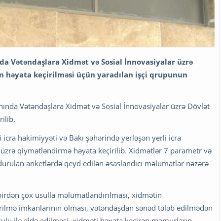
a Vətəndaşlara Xidmət və Sosial İnnovasiyalar üzrə
n həyata keçirilməsi üçün yaradılan işçi qrupunun
nında Vətəndaşlara Xidmət və Sosial İnnovasiyalar üzrə Dövlət
ilib.
i icra hakimiyyəti və Bakı şəhərində yerləşən yerli icra
üzrə qiymətləndirmə həyata keçirilib. Xidmətlər 7 parametr və
durulan anketlərdə qeyd edilən əsaslandıcı məlumatlar nəzərə
 birdən çox üsulla məlumatlandırılması, xidmətin
ərilmə imkanlarının olması, vətəndaşdan sənəd tələb edilmədən
ulu ilə əldə edilməsi, xidməti həyata keçirən məmurların