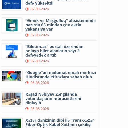
dəfə yüksəltdi!
07-08-2026
“Əmək və Məşğulluq” altsistemində
hazırda 65 mindən çox aktiv
vakansiya var
07-08-2026
“Biletim.az” portalı üzərindən
onlayn bilet alanların sayı 2
dəfəyədək artıb
07-08-2026
“Google”un məlumat emalı mərkəzi
Hindistanda etirazlara səbəb olub
06-08-2026
Rəşad Nəbiyev Zəngilanda
vətəndaşların müraciətlərini
dinləyib
06-08-2026
Xəzər dənizinin dibi ilə Trans-Xəzər
Fiber-Optik Kabel Xəttinin çəkilişi