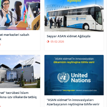
t mərkəzləri sabah
Səyyar ASAN xidmət Ağdaşda
k
05-02-2026
6
ət” təcrübəsi İslam
kına üzv ölkələrdə tətbiq
“ASAN xidmət”in innovasiyaları
Azərbaycanın reytinqinə töhfə verir
3