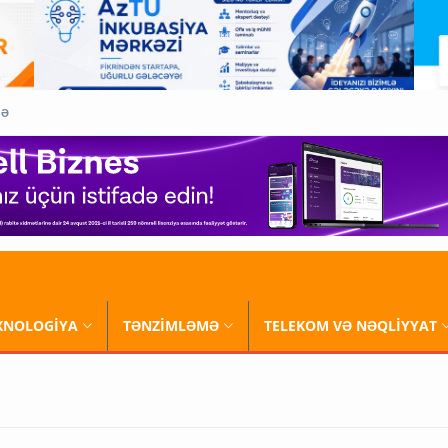
QƏ
XNOLOGİYA
TƏNZİMLƏMƏ
TELEKOM VƏ NƏQLİYYAT