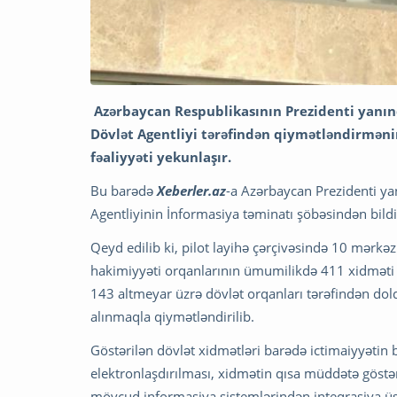
Azərbaycan Respublikasının Prezidenti yanınd
Dövlət Agentliyi tərəfindən qiymətləndirməni
fəaliyyəti yekunlaşır.
Bu barədə
Xeberler.az
-a Azərbaycan Prezidenti ya
Agentliyinin İnformasiya təminatı şöbəsindən bildir
Qeyd edilib ki, pilot layihə çərçivəsində 10 mərkəz
hakimiyyəti orqanlarının ümumilikdə 411 xidməti 
143 altmeyar üzrə dövlət orqanları tərəfindən dol
alınmaqla qiymətləndirilib.
Göstərilən dövlət xidmətləri barədə ictimaiyyətin
elektronlaşdırılması, xidmətin qısa müddətə göst
mövcud informasiya sistemlərindən inteqrasiya üs