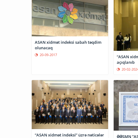
ASAN xidmət indeksi sabah təqdim
olunacaq
20-09-2017
“ASAN xidmə
açıqlanıb
20-02-202
“ASAN xidmət indeksi” üzrə nəticələr
ƏƏSMN “ASA