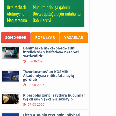
SON XƏBƏR
POPULYAR
YAZARLAR
Danimarka məktəblərdə süni
intellektdən istifadəyə nəzarəti
sərtləşdirir
08-08-2026
“Azərkosmos”un KOSMİK
Akademiyası mükafata layiq
görülüb
08-08-2026
Kiberpolis xarici saytlara hücumlar
təşkil edən şəxsləri saxlayıb
07-08-2026
Fitch ABB-nin reytinqini növbəti