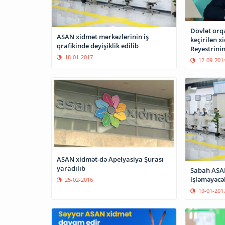
Dövlət orq
ASAN xidmət mərkəzlərinin iş
keçirilən x
qrafikində dəyişiklik edilib
Reyestrinin
18-01-2017
tədbirlər 
12-09-201
Respublika
ASAN xidmət-də Apelyasiya Şurası
yaradılıb
Sabah ASAN xidm
işləməyəcə
25-02-2016
19-01-201