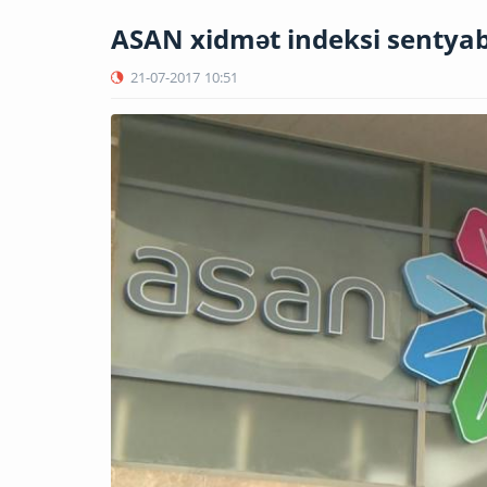
ASAN xidmət indeksi sentya
21-07-2017
10:51