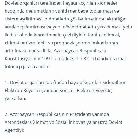
Dövlət orqanları tərəfindən həyata keçirilən xidmətlər
haqqında məlumatların vahid mənbədə toplanması və
sistemləşdirilməsi, xidmətlərin göstərilməsində təkrarlığın
aradan qaldırılması və yeni növ xidmətlərin yaradılması yolu
ilə bu sahədə idarəetmənin çevikliyinin təmin edilməsi,
xidmətlər üzrə təhlil və proqnozlaşdırma imkanlarının
artırılması məqsədi ilə, Azərbaycan Respublikası
Konstitusiyasının 109-cu maddəsinin 32-ci bəndini rəhbər
tutaraq qərara alıram:
1. Dövlət orqanları tərəfindən həyata keçirilən xidmətlərin
Elektron Reyestri (bundan sonra – Elektron Reyestr)
yaradılsın.
2. Azərbaycan Respublikasının Prezidenti yanında
Vətəndaşlara Xidmət və Sosial İnnovasiyalar üzrə Dövlət
Agentliyi: