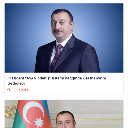
Prezident “ASAN ödəniş” sistemi haqqında Əsasnamə”ni
təsdiqlədi
12-02-2015