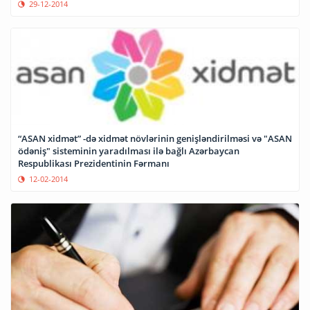
29-12-2014
“ASAN xidmət” -də xidmət növlərinin genişləndirilməsi və "ASAN
ödəniş" sisteminin yaradılması ilə bağlı Azərbaycan
Respublikası Prezidentinin Fərmanı
12-02-2014