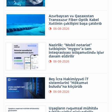
Azərbaycan və Qazaxıstan
Transxəzər Fiber-Optik Kabel
Xəttinin çəkilişini başa çatdırıb
06-08-2026
Nazirlik: “Mobil notariat”
tətbiqinin “mygov”a tam
inteqrasiyası istiqamətində işlər
davam etdirilir
06-08-2026
Beş İcra Hakimiyyəti İT
sistemlərini “Hökumət
buludu”na köçürüb
06-08-2026
Uşaqların rəqəmsal mühitdə
təhlükəsizliyi gücləndirilir -