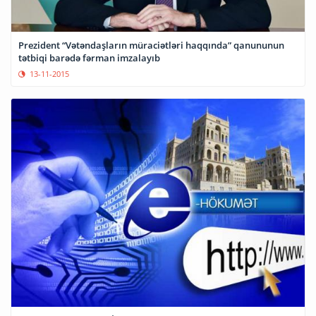
Prezident “Vətəndaşların müraciətləri haqqında” qanununun
tətbiqi barədə fərman imzalayıb
13-11-2015