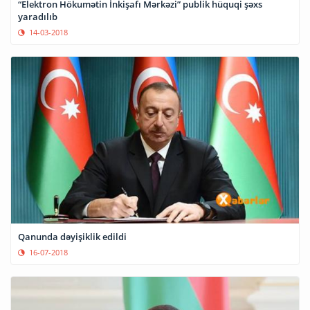
“Elektron Hökumətin İnkişafı Mərkəzi” publik hüquqi şəxs
yaradılıb
14-03-2018
Qanunda dəyişiklik edildi
16-07-2018