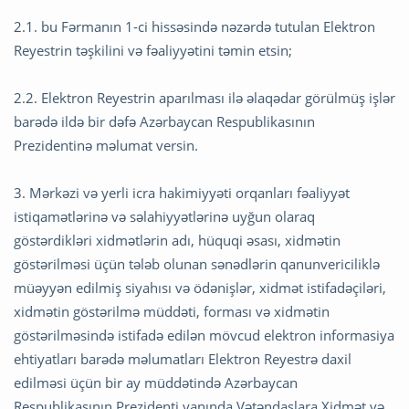
2.1. bu Fərmanın 1-ci hissəsində nəzərdə tutulan Elektron
Reyestrin təşkilini və fəaliyyətini təmin etsin;
2.2. Elektron Reyestrin aparılması ilə əlaqədar görülmüş işlər
barədə ildə bir dəfə Azərbaycan Respublikasının
Prezidentinə məlumat versin.
3. Mərkəzi və yerli icra hakimiyyəti orqanları fəaliyyət
istiqamətlərinə və səlahiyyətlərinə uyğun olaraq
göstərdikləri xidmətlərin adı, hüquqi əsası, xidmətin
göstərilməsi üçün tələb olunan sənədlərin qanunvericiliklə
müəyyən edilmiş siyahısı və ödənişlər, xidmət istifadəçiləri,
xidmətin göstərilmə müddəti, forması və xidmətin
göstərilməsində istifadə edilən mövcud elektron informasiya
ehtiyatları barədə məlumatları Elektron Reyestrə daxil
edilməsi üçün bir ay müddətində Azərbaycan
Respublikasının Prezidenti yanında Vətəndaşlara Xidmət və