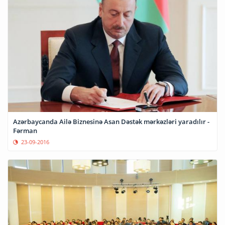
Azərbaycanda Ailə Biznesinə Asan Dəstək mərkəzləri yaradılır -
Fərman
23-09-2016