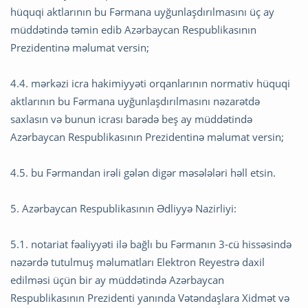
hüquqi aktlarının bu Fərmana uyğunlaşdırılmasını üç ay
müddətində təmin edib Azərbaycan Respublikasının
Prezidentinə məlumat versin;
4.4. mərkəzi icra hakimiyyəti orqanlarının normativ hüquqi
aktlarının bu Fərmana uyğunlaşdırılmasını nəzarətdə
saxlasın və bunun icrası barədə beş ay müddətində
Azərbaycan Respublikasının Prezidentinə məlumat versin;
4.5. bu Fərmandan irəli gələn digər məsələləri həll etsin.
5. Azərbaycan Respublikasının Ədliyyə Nazirliyi:
5.1. notariat fəaliyyəti ilə bağlı bu Fərmanın 3-cü hissəsində
nəzərdə tutulmuş məlumatları Elektron Reyestrə daxil
edilməsi üçün bir ay müddətində Azərbaycan
Respublikasının Prezidenti yanında Vətəndaşlara Xidmət və