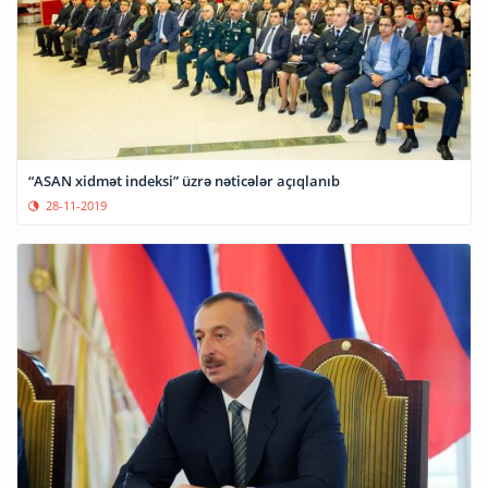
“ASAN xidmət indeksi” üzrə nəticələr açıqlanıb
28-11-2019