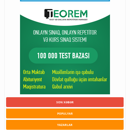
SON XƏBƏR
POPULYAR
YAZARLAR