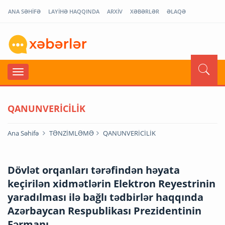
ANA SƏHİFƏ
LAYİHƏ HAQQINDA
ARXİV
XƏBƏRLƏR
ƏLAQƏ
QANUNVERİCİLİK
Ana Səhifə
TƏNZİMLƏMƏ
QANUNVERİCİLİK
Dövlət orqanları tərəfindən həyata
keçirilən xidmətlərin Elektron Reyestrinin
yaradılması ilə bağlı tədbirlər haqqında
Azərbaycan Respublikası Prezidentinin
Fərmanı