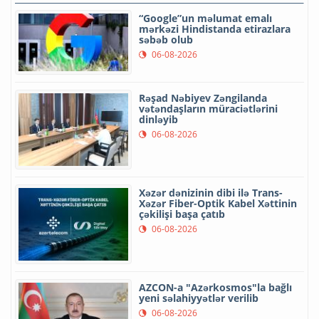
“Google”un məlumat emalı
mərkəzi Hindistanda etirazlara
səbəb olub
06-08-2026
Rəşad Nəbiyev Zəngilanda
vətəndaşların müraciətlərini
dinləyib
06-08-2026
Xəzər dənizinin dibi ilə Trans-
Xəzər Fiber-Optik Kabel Xəttinin
çəkilişi başa çatıb
06-08-2026
AZCON-a "Azərkosmos"la bağlı
yeni səlahiyyətlər verilib
06-08-2026