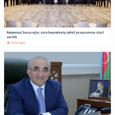
Rəqəmsal bacarıqlar üzrə beynəlxalq təhsil proqramına start
verilib
16-02-2026