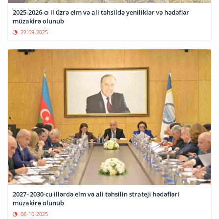
2025-2026-cı il üzrə elm və ali təhsildə yeniliklər və hədəflər
müzakirə olunub
22-09-2025
2027–2030-cu illərdə elm və ali təhsilin strateji hədəfləri
müzakirə olunub
06-10-2025