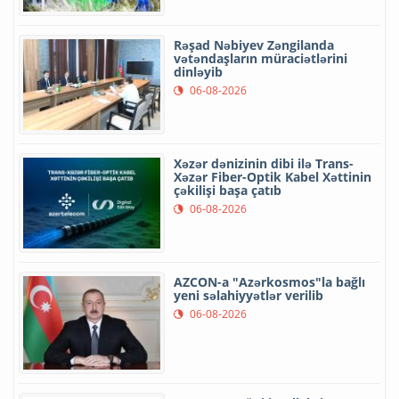
Rəşad Nəbiyev Zəngilanda
vətəndaşların müraciətlərini
dinləyib
06-08-2026
Xəzər dənizinin dibi ilə Trans-
Xəzər Fiber-Optik Kabel Xəttinin
çəkilişi başa çatıb
06-08-2026
AZCON-a "Azərkosmos"la bağlı
yeni səlahiyyətlər verilib
06-08-2026