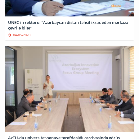
UNEC-in rektoru: “Azərbaycan distan təhsil ixrac edən mərkəzə
çevrilə bilər”
04-05-2020
AzTU-da universitet-sənaye tərəfdaşlığı çərçivəsində görüş