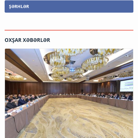
ŞƏRHLƏR
OXŞAR XƏBƏRLƏR