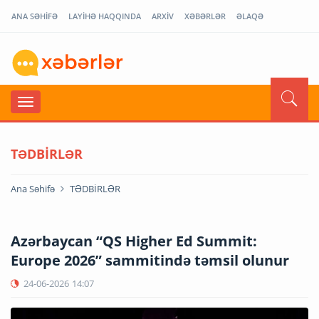
ANA SƏHİFƏ
LAYİHƏ HAQQINDA
ARXİV
XƏBƏRLƏR
ƏLAQƏ
TƏDBİRLƏR
Ana Səhifə
TƏDBİRLƏR
Azərbaycan “QS Higher Ed Summit:
Europe 2026” sammitində təmsil olunur
24-06-2026
14:07