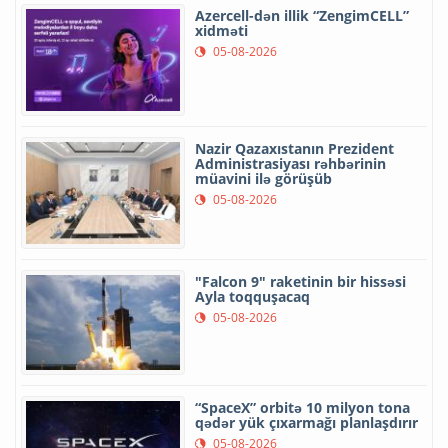
Azercell-dən illik “ZengimCELL”
xidməti
05-08-2026
Nazir Qazaxıstanın Prezident
Administrasiyası rəhbərinin
müavini ilə görüşüb
05-08-2026
"Falcon 9" raketinin bir hissəsi
Ayla toqquşacaq
05-08-2026
“SpaceX” orbitə 10 milyon tona
qədər yük çıxarmağı planlaşdırır
05-08-2026