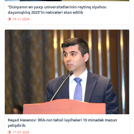
“Dünyanın ən yaxşı universitetlərinin reytinq siyahısı:
dayanıqlılıq 2025”in nəticələri elan edilib
19-11-2024
Rəşad Həsənov: İRİA-nın təhsil layihələri 10 minədək məzun
yetişdirib
17-07-2026