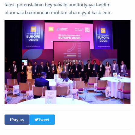
təhsil potensialının beynəlxalq auditoriyaya təqdim
olunması baxımından mühüm əhəmiyyət kəsb edir.
Paylaş
Tweet