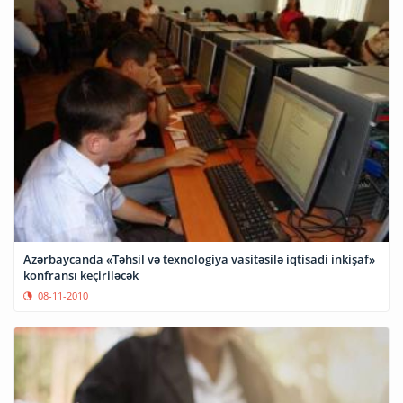
Azərbaycanda «Təhsil və texnologiya vasitəsilə iqtisadi inkişaf»
konfransı keçiriləcək
08-11-2010