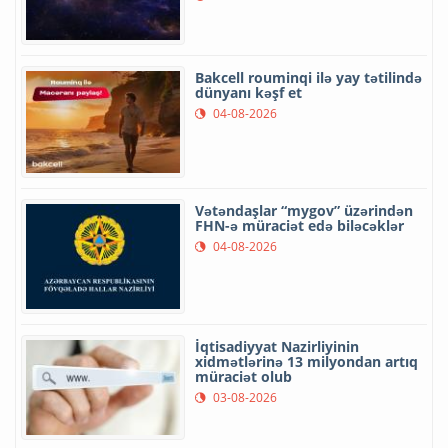
Bakcell rouminqi ilə yay tətilində
dünyanı kəşf et
04-08-2026
Vətəndaşlar “mygov” üzərindən
FHN-ə müraciət edə biləcəklər
04-08-2026
İqtisadiyyat Nazirliyinin
xidmətlərinə 13 milyondan artıq
müraciət olub
03-08-2026