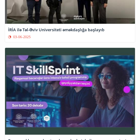
İRİA ilə Təl-Əviv Universiteti əməkdaşlığa başlayıb
03-06-2025