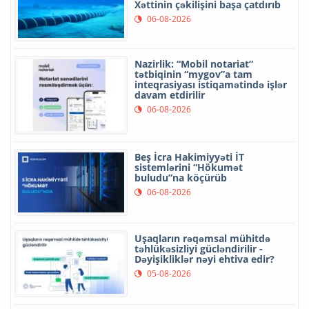
Xəttinin çəkilişini başa çatdırıb
06-08-2026
Nazirlik: “Mobil notariat”
tətbiqinin “mygov”a tam
inteqrasiyası istiqamətində işlər
davam etdirilir
06-08-2026
Beş İcra Hakimiyyəti İT
sistemlərini “Hökumət
buludu”na köçürüb
06-08-2026
Uşaqların rəqəmsal mühitdə
təhlükəsizliyi gücləndirilir -
Dəyişikliklər nəyi ehtiva edir?
05-08-2026