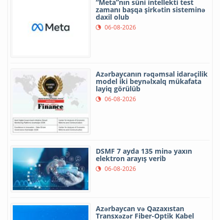
“Meta”nın süni intellekti test
zamanı başqa şirkətin sisteminə
daxil olub
06-08-2026
Azərbaycanın rəqəmsal idarəçilik
model iki beynəlxalq mükafata
layiq görülüb
06-08-2026
DSMF 7 ayda 135 minə yaxın
elektron arayış verib
06-08-2026
Azərbaycan və Qazaxıstan
Transxəzər Fiber-Optik Kabel