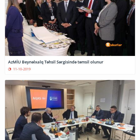
AzMİU Beynəlxalq Təhsil Sərgisində təmsil olunur
11-10-2019