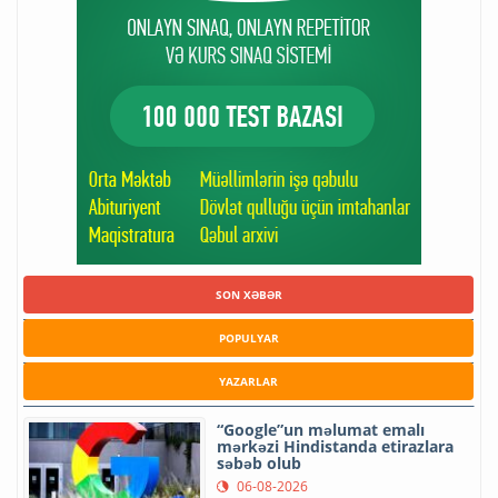
SON XƏBƏR
POPULYAR
YAZARLAR
“Google”un məlumat emalı
mərkəzi Hindistanda etirazlara
səbəb olub
06-08-2026