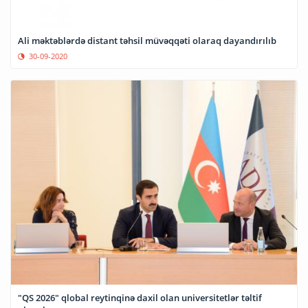
Ali məktəblərdə distant təhsil müvəqqəti olaraq dayandırılıb
30-09-2020
"QS 2026" qlobal reytinqinə daxil olan universitetlər təltif