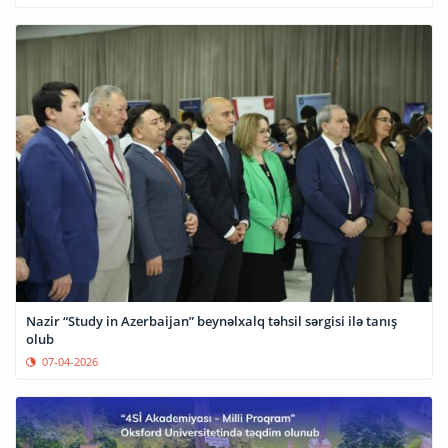
Nazir “Study in Azerbaijan” beynəlxalq təhsil sərgisi ilə tanış
olub
07-04-2026