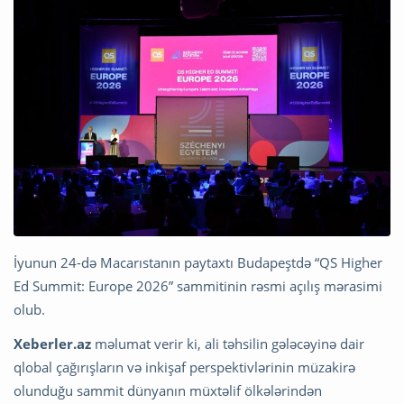
İyunun 24-də Macarıstanın paytaxtı Budapeştdə “QS Higher
Ed Summit: Europe 2026” sammitinin rəsmi açılış mərasimi
olub.
Xeberler.az
məlumat verir ki, ali təhsilin gələcəyinə dair
qlobal çağırışların və inkişaf perspektivlərinin müzakirə
olunduğu sammit dünyanın müxtəlif ölkələrindən