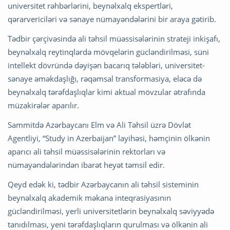
universitet rəhbərlərini, beynəlxalq ekspertləri,
qərarvericiləri və sənaye nümayəndələrini bir araya gətirib.
Tədbir çərçivəsində ali təhsil müəssisələrinin strateji inkişafı,
beynəlxalq reytinqlərdə mövqelərin gücləndirilməsi, süni
intellekt dövründə dəyişən bacarıq tələbləri, universitet-
sənaye əməkdaşlığı, rəqəmsal transformasiya, eləcə də
beynəlxalq tərəfdaşlıqlar kimi aktual mövzular ətrafında
müzakirələr aparılır.
Sammitdə Azərbaycanı Elm və Ali Təhsil üzrə Dövlət
Agentliyi, “Study in Azerbaijan” layihəsi, həmçinin ölkənin
aparıcı ali təhsil müəssisələrinin rektorları və
nümayəndələrindən ibarət heyət təmsil edir.
Qeyd edək ki, tədbir Azərbaycanın ali təhsil sisteminin
beynəlxalq akademik məkana inteqrasiyasının
gücləndirilməsi, yerli universitetlərin beynəlxalq səviyyədə
tanıdılması, yeni tərəfdaşlıqların qurulması və ölkənin ali