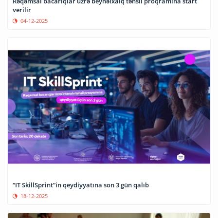
Rəqəmsal bacarıqlar üzrə beynəlxalq təhsil proqramına start
verilir
04-12-2025
“IT SkillSprint”in qeydiyyatına son 3 gün qalıb
18-12-2025