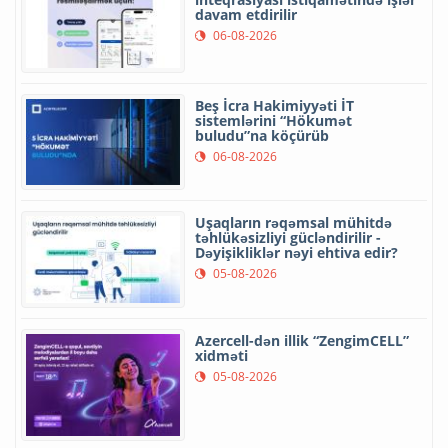
davam etdirilir
06-08-2026
Beş İcra Hakimiyyəti İT
sistemlərini “Hökumət
buludu”na köçürüb
06-08-2026
Uşaqların rəqəmsal mühitdə
təhlükəsizliyi gücləndirilir -
Dəyişikliklər nəyi ehtiva edir?
05-08-2026
Azercell-dən illik “ZengimCELL”
xidməti
05-08-2026