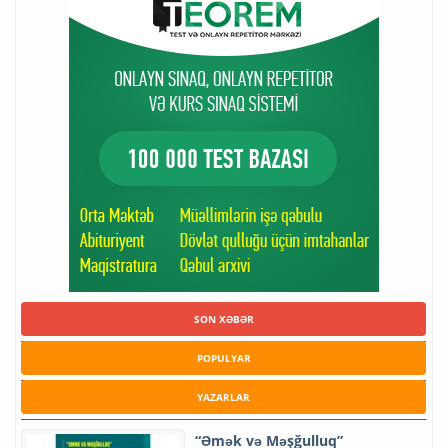
SON XƏBƏR
POPULYAR
YAZARLAR
“Əmək və Məşğulluq”