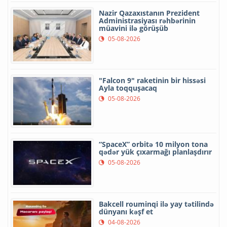
Nazir Qazaxıstanın Prezident
Administrasiyası rəhbərinin
müavini ilə görüşüb
05-08-2026
"Falcon 9" raketinin bir hissəsi
Ayla toqquşacaq
05-08-2026
“SpaceX” orbitə 10 milyon tona
qədər yük çıxarmağı planlaşdırır
05-08-2026
Bakcell rouminqi ilə yay tətilində
dünyanı kəşf et
04-08-2026