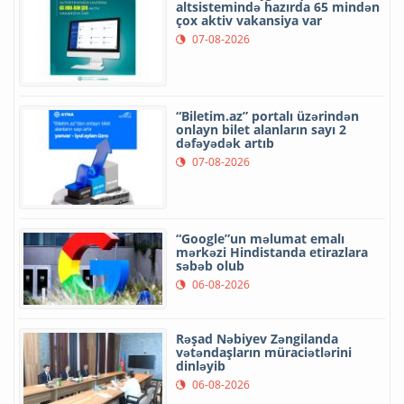
altsistemində hazırda 65 mindən
çox aktiv vakansiya var
07-08-2026
“Biletim.az” portalı üzərindən
onlayn bilet alanların sayı 2
dəfəyədək artıb
07-08-2026
“Google”un məlumat emalı
mərkəzi Hindistanda etirazlara
səbəb olub
06-08-2026
Rəşad Nəbiyev Zəngilanda
vətəndaşların müraciətlərini
dinləyib
06-08-2026