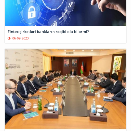
Fintex şirkətləri bankların rəqibi ola bilərmi?
06-09-2023