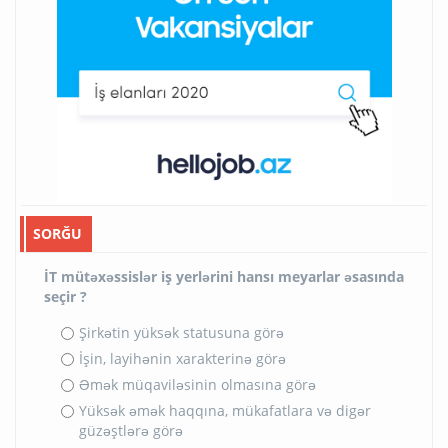
SORĞU
İT mütəxəssislər iş yerlərini hansı meyarlar əsasında
seçir ?
Şirkətin yüksək statusuna görə
İşin, layihənin xarakterinə görə
Əmək müqaviləsinin olmasına görə
Yüksək əmək haqqına, mükafatlara və digər
güzəştlərə görə