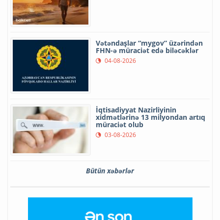
Vətəndaşlar “mygov” üzərindən
FHN-ə müraciət edə biləcəklər
04-08-2026
İqtisadiyyat Nazirliyinin
xidmətlərinə 13 milyondan artıq
müraciət olub
03-08-2026
Bütün xəbərlər