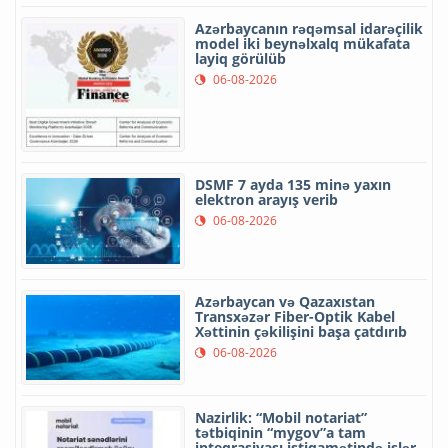
Azərbaycanın rəqəmsal idarəçilik
model iki beynəlxalq mükafata
layiq görülüb
06-08-2026
DSMF 7 ayda 135 minə yaxın
elektron arayış verib
06-08-2026
Azərbaycan və Qazaxıstan
Transxəzər Fiber-Optik Kabel
Xəttinin çəkilişini başa çatdırıb
06-08-2026
Nazirlik: “Mobil notariat”
tətbiqinin “mygov”a tam
inteqrasiyası istiqamətində işlər