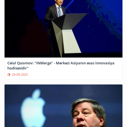
Cəlal Qasımov: "INMerge" - Mərkəzi Asiyanın əsas innovasiya
hadisəsidir"
29-09-2025