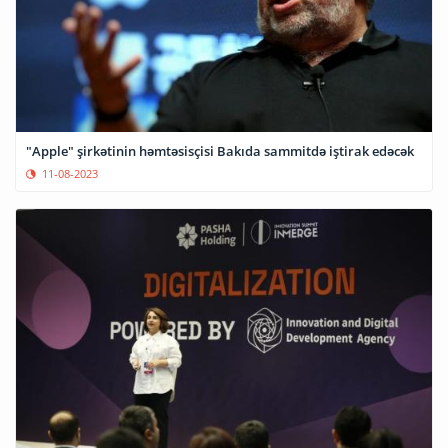
"Apple" şirkətinin həmtəsisçisi Bakıda sammitdə iştirak edəcək
11-08-2023