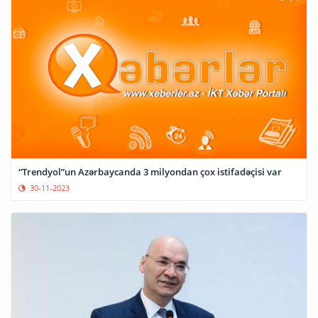
“Trendyol”un Azərbaycanda 3 milyondan çox istifadəçisi var
30-11-2023