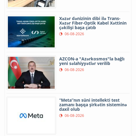
Xəzər dənizinin dibi ilə Trans-
Xəzər Fiber-Optik Kabel Xəttinin
çəkilişi başa çatıb
06-08-2026
AZCON-a "Azərkosmos"la bağlı
yeni səlahiyyətlər verilib
06-08-2026
“Meta”nın süni intellekti test
zamanı başqa şirkətin sisteminə
daxil olub
06-08-2026