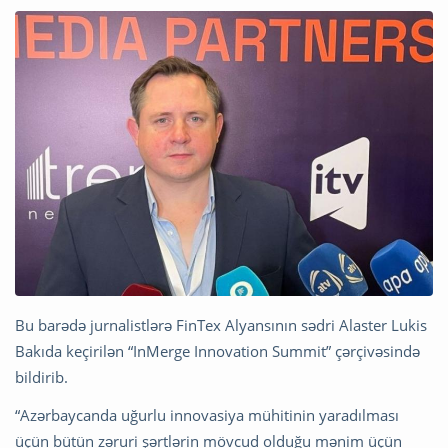
Bu barədə jurnalistlərə FinTex Alyansının sədri Alaster Lukis
Bakıda keçirilən “InMerge Innovation Summit” çərçivəsində
bildirib.
“Azərbaycanda uğurlu innovasiya mühitinin yaradılması
üçün bütün zəruri şərtlərin mövcud olduğu mənim üçün