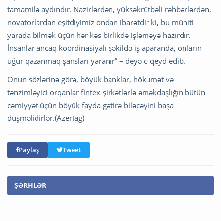
tamamilə aydındır. Nazirlərdən, yüksəkrütbəli rəhbərlərdən,
novatorlardan eşitdiyimiz ondan ibarətdir ki, bu mühiti
yarada bilmək üçün hər kəs birlikdə işləməyə hazırdır.
İnsanlar ancaq koordinasiyalı şəkildə iş aparanda, onların
uğur qazanmaq şansları yaranır” – deyə o qeyd edib.
Onun sözlərinə görə, böyük banklar, hökumət və
tənzimləyici orqanlar fintex-şirkətlərlə əməkdaşlığın bütün
cəmiyyət üçün böyük fayda gətirə biləcəyini başa
düşməlidirlər.(Azertag)
Paylaş
Tweet
ŞƏRHLƏR