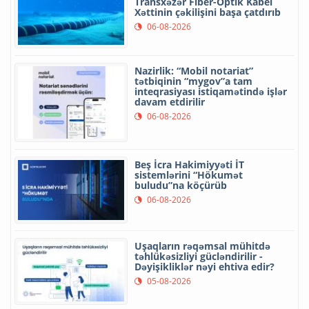
Transxəzər Fiber-Optik Kabel
Xəttinin çəkilişini başa çatdırıb
06-08-2026
Nazirlik: “Mobil notariat”
tətbiqinin “mygov”a tam
inteqrasiyası istiqamətində işlər
davam etdirilir
06-08-2026
Beş İcra Hakimiyyəti İT
sistemlərini “Hökumət
buludu”na köçürüb
06-08-2026
Uşaqların rəqəmsal mühitdə
təhlükəsizliyi gücləndirilir -
Dəyişikliklər nəyi ehtiva edir?
05-08-2026