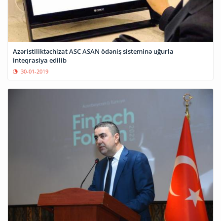
Azəristiliktəchizat ASC ASAN ödəniş sisteminə uğurla
inteqrasiya edilib
30-01-2019