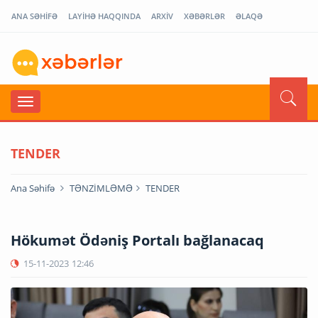
ANA SƏHİFƏ
LAYİHƏ HAQQINDA
ARXİV
XƏBƏRLƏR
ƏLAQƏ
TENDER
Ana Səhifə
TƏNZİMLƏMƏ
TENDER
Hökumət Ödəniş Portalı bağlanacaq
15-11-2023
12:46