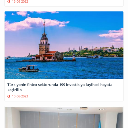
16-06-2022
Türkiyənin fintex sektorunda 199 investisiya layihəsi həyata
keçirilib
13-06-2023