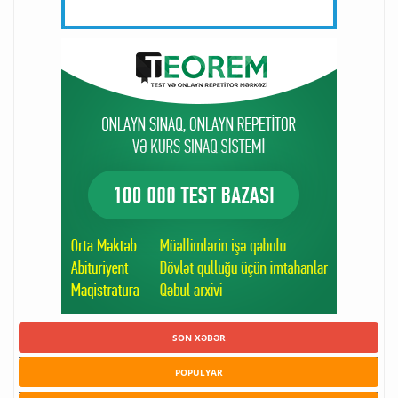
SON XƏBƏR
POPULYAR