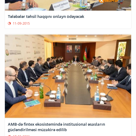
Tələbələr təhsil haqqını onlayn ödəyəcək
11-09-2015
AMB-də fintex ekosistemində institusional əsasların
gücləndirilməsi müzakirə edilib