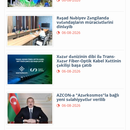
06-08-2026
Rəşad Nəbiyev Zəngilanda
vətəndaşların müraciətlərini
dinləyib
06-08-2026
Xəzər dənizinin dibi ilə Trans-
Xəzər Fiber-Optik Kabel Xəttinin
çəkilişi başa çatıb
06-08-2026
AZCON-a "Azərkosmos"la bağlı
yeni səlahiyyətlər verilib
06-08-2026