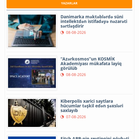
YAZARLAR
Danimarka məktəblərdə süni
intellektdən istifadəyə nəzarəti
sərtləşdirir
08-08-2026
“Azərkosmos”un KOSMİK
Akademiyası mükafata layiq
görülüb
08-08-2026
Kiberpolis xarici saytlara
hücumlar təşkil edən şəxsləri
saxlayıb
07-08-2026
Fitch ABB-nin reytinqini növbəti