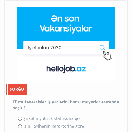
SORĞU
İT mütəxəssislər iş yerlərini hansı meyarlar əsasında
seçir ?
Şirkətin yüksək statusuna görə
İşin, layihənin xarakterinə görə