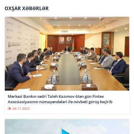
OXŞAR XƏBƏRLƏR
Mərkəzi Bankın sədri Taleh Kazımov ötən gün Fintex
Assosiasiyasının nümayəndələri ilə növbəti görüş keçirib
04-11-2023