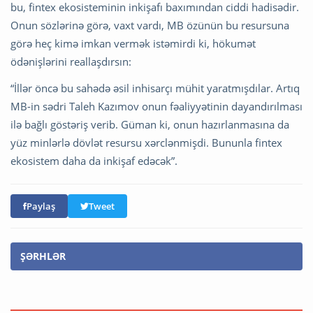
bu, fintex ekosisteminin inkişafı baxımından ciddi hadisədir.
Onun sözlərinə görə, vaxt vardı, MB özünün bu resursuna
görə heç kimə imkan vermək istəmirdi ki, hökumət
ödənişlərini reallaşdırsın:
“İllər öncə bu sahədə əsil inhisarçı mühit yaratmışdılar. Artıq
MB-in sədri Taleh Kazımov onun fəaliyyətinin dayandırılması
ilə bağlı göstəriş verib. Güman ki, onun hazırlanmasına da
yüz minlərlə dövlət resursu xərclənmişdi. Bununla fintex
ekosistem daha da inkişaf edəcək”.
Paylaş
Tweet
ŞƏRHLƏR