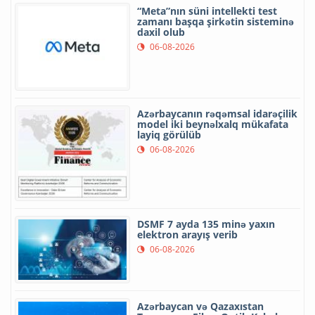
“Meta”nın süni intellekti test
zamanı başqa şirkətin sisteminə
daxil olub
06-08-2026
Azərbaycanın rəqəmsal idarəçilik
model iki beynəlxalq mükafata
layiq görülüb
06-08-2026
DSMF 7 ayda 135 minə yaxın
elektron arayış verib
06-08-2026
Azərbaycan və Qazaxıstan