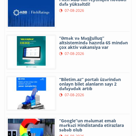
dəfə yüksəltdi!
07-08-2026
“Əmək və Məşğulluq”
altsistemində hazırda 65 mindən
çox aktiv vakansiya var
07-08-2026
“Biletim.az” portalı üzərindən
onlayn bilet alanların sayı 2
dəfəyədək artıb
07-08-2026
“Google”un məlumat emalı
mərkəzi Hindistanda etirazlara
səbəb olub