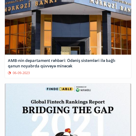
AMB-nin departament rəhbəri: Ödəniş sistemləri ilə bağlı
qanun noyabrda qüvvəyə minəcək
06-09-2023