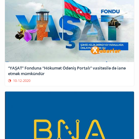
“YAŞAT” Fonduna “Hökumət Ödəniş Portalı” vasitəsilə də ianə
etmək mümkündür
10-12-2020